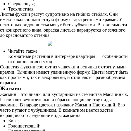
Сверкающая;
Трехлистная.
Листья фуксии растут супротивно на гибких стеблях. Они
имеют овально-ланцетную форму с заостренными краями. У
некоторых видов листья могут быть зубчатыми. В зависимости
от конкретного вида, окраска листьев варьируется от зеленого
до красноватого оттенка.
Читайте также:
Комнатные растения в интерьере квартиры — особенности
использования и уход
Соцветия фуксии состоят из чашечки и венчика с отогнутыми
краями. Тычинки имеют удлиненную форму. Цветы могут быть
как простыми, так и махровыми, и отличаются разнообразием
окраски.
Жасмин
Жасмин – это лианы или кустарники из семейства Маслинных.
Различают вечнозеленые и сбрасывающие листву виды
жасмина. В народе цветок называют Жасмин Настоящий. Его
часто путают с чубушником. В комнатном цветоводстве
выращивают следующие виды жасмина:
Биса;
Голоцветковый;