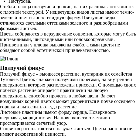
Пастухова.
Стебли плюща ползучие и цепкие, на них располагаются листья
с плотной текстурой. У нецветущих видов листья имеют темно-
зеленый цвет и лопастевидную форму. Цветущие виды
отличаются светлыми оттенками зеленого и разнообразными
формами листьев.
Цветы собираются в верхушечные соцветия, которые могут быть
кистевидными, щитовидными или головкообразными.
Прицветники у плюща выражены слабо, а сами цветы не
обладают особой эстетической привлекательностью.
Ползучий фикус
Ползучий фикус – вьющееся растение, кустарник их семейства
Тутовые. Цветок снабжен ползучими побегами, на внутренней
поверхности которых расположены присоски. С помощью своих
побегов растение опирается практически на любую
поверхность, способно пролезть в любые щели. За счет
воздушных корней цветок может укорениться в почве соседнего
горшка и вытеснить оттуда растение.
Листовые пластины имеют форму сердца. Поверхность
шершавая, морщинистая. На поверхности отчетливо
просматривается сетчатый узор.
Соцветия располагаются в пазухах листьев. Цветы растения не
имеют декоративной ценности.