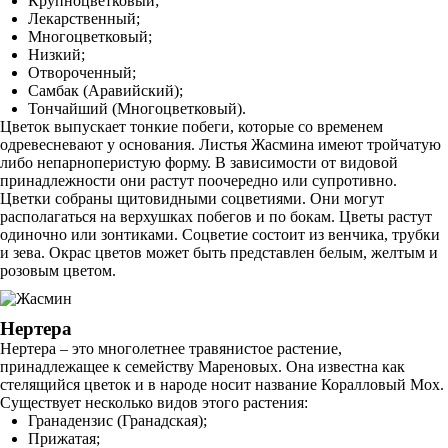
Крупноцветковый;
Лекарственный;
Многоцветковый;
Низкий;
Отвороченный;
Самбак (Аравийский);
Тончайший (Многоцветковый).
Цветок выпускает тонкие побеги, которые со временем
одревесневают у основания. Листья Жасмина имеют тройчатую
либо непарноперистую форму. В зависимости от видовой
принадлежности они растут поочередно или супротивно.
Цветки собраны щитовидными соцветиями. Они могут
располагаться на верхушках побегов и по бокам. Цветы растут
одиночно или зонтиками. Соцветие состоит из венчика, трубки
и зева. Окрас цветов может быть представлен белым, желтым и
розовым цветом.
Нертера
Нертера – это многолетнее травянистое растение,
принадлежащее к семейству Мареновых. Она известна как
стелящийся цветок и в народе носит название Коралловый Мох.
Существует несколько видов этого растения:
Гранадензис (Гранадская);
Прижатая;