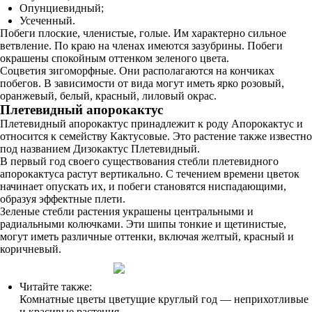
Опунциевидный;
Усеченный.
Побеги плоские, членистые, голые. Им характерно сильное
ветвление. По краю на членах имеются зазубрины. Побеги
окрашены спокойным оттенком зеленого цвета.
Соцветия зигоморфные. Они располагаются на кончиках
побегов. В зависимости от вида могут иметь ярко розовый,
оранжевый, белый, красный, лиловый окрас.
Плетевидный апорокактус
Плетевидный апорокактус принадлежит к роду Апорокактус и
относится к семейству Кактусовые. Это растение также известно
под названием Дизокактус Плетевидный.
В первый год своего существования стебли плетевидного
апорокактуса растут вертикально. С течением времени цветок
начинает опускать их, и побеги становятся ниспадающими,
образуя эффектные плети.
Зеленые стебли растения украшены центральными и
радиальными колючками. Эти шипы тонкие и щетинистые,
могут иметь различные оттенки, включая желтый, красный и
коричневый.
Читайте также:
Комнатные цветы цветущие круглый год — неприхотливые
и красивые растения