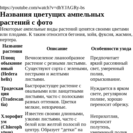
https://youtube.com/watch?v=dhYJAGRy-bs
Названия цветущих ампельных
растений с фото
Некоторые ампельные виды растений ценятся своими цветами
или плодами. К таким относится бегония, хойя, фуксия, жасмин,
нертера.
Название
Описание
Особенности ухода
растения
Плющ
Вечнозеленое лианообразное
Предпочитает
обыкнове
растение с резными листьями.
яркий рассеянный
нный
Существуют сорта с зелеными,
свет, умеренный
(Hedera
пестрыми и желтыми
полив,
helix)
листьями.
опрыскивание.
Быстрорастущее растение с
Традескан
Нуждается в ярком
овальными или ланцетными
ция
свете, регулярном
листьями, часто с полосками
(Tradescan
поливе, хорошо
разных оттенков. Цветки
tia)
переносит обрезку.
мелкие, невзрачные.
Известен своими длинными,
Хлорофит
Неприхотлив,
узкими листьями, часто с
ум
переносит
белой или желтой полосой по
(Chloroph
полутень,
центру. Образует “детки” на
ytum)
умеренный полив.