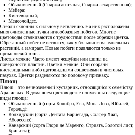
Обыкновенный (Спаржа аптечная, Спаржа лекарственная);
Мейера;
Кистевидный;
Медеолойдес.
Стебли склонны к сильному ветвлению. На них расположены
многочисленные пучки иглообразных побегов. Многие
цветоводы сталкиваются с трудностями после обрезки цветка.
Обрезанный побег не ветвится, как у большинства ампельных
растений, а замирает. Новые побеги появляются только из
прикорневой зоны.
Листья мелкие. Часто имеют чешуйки или шипы на
поверхности пластин. Цветки мелкие. Они собраны
кистевидными либо щитовидными соцветиями в листовых
пазухах. Цветки разделяются по половому признаку.
Плющ
Плющ – это вечнозеленый кустарник, относящийся к семейству
Аралиевых. В домашнем цветоводстве популярны следующие
виды плюща:
Обыкновенный (сорта Колибра, Ева, Мона Лиза, Юбилей,
Гаральд);
Колхидский (сорта Дентата Вариегада, Солфер Хаат,
Аборесенз);
Канарский (сорта Глори де Маренго, Стриата, Золотой лист,
Бригитта);