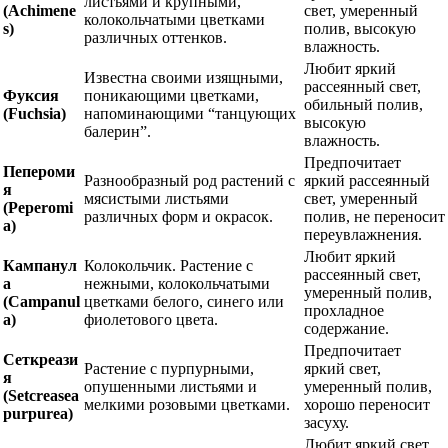
листьями и крупными,
(Achimene
свет, умеренный
колокольчатыми цветками
s)
полив, высокую
различных оттенков.
влажность.
Любит яркий
Известна своими изящными,
рассеянный свет,
Фуксия
поникающими цветками,
обильный полив,
(Fuchsia)
напоминающими “танцующих
высокую
балерин”.
влажность.
Предпочитает
Пепероми
Разнообразный род растений с
яркий рассеянный
я
мясистыми листьями
свет, умеренный
(Peperomi
различных форм и окрасок.
полив, не переносит
a)
переувлажнения.
Любит яркий
Кампанул
Колокольчик. Растение с
рассеянный свет,
а
нежными, колокольчатыми
умеренный полив,
(Campanul
цветками белого, синего или
прохладное
a)
фиолетового цвета.
содержание.
Предпочитает
Сеткреази
Растение с пурпурными,
яркий свет,
я
опушенными листьями и
умеренный полив,
(Setcreasea
мелкими розовыми цветками.
хорошо переносит
purpurea)
засуху.
Любит яркий свет,