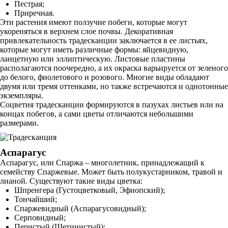
Пестрая;
Приречная.
Эти растения имеют ползучие побеги, которые могут
укореняться в верхнем слое почвы. Декоративная
привлекательность традесканции заключается в ее листьях,
которые могут иметь различные формы: яйцевидную,
ланцетную или эллиптическую. Листовые пластины
располагаются поочередно, а их окраска варьируется от зеленого
до белого, фиолетового и розового. Многие виды обладают
двумя или тремя оттенками, но также встречаются и однотонные
экземпляры.
Соцветия традесканции формируются в пазухах листьев или на
концах побегов, а сами цветы отличаются небольшими
размерами.
Аспарагус
Аспарагус, или Спаржа – многолетник, принадлежащий к
семейству Спаржевые. Может быть полукустарником, травой и
лианой. Существуют такие виды цветка:
Шпренгера (Густоцветковый, Эфиопский);
Тончайший;
Спаржевидный (Аспарагусовидный);
Серповидный;
Перистый (Щетинистый);