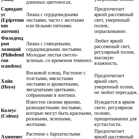
длинных цветоносах.
Сциндапс
Предпочитает
ус
Лиана с сердцевидными
яркий рассеянный
(Epipremn
листьями, часто с желтыми
свет, умеренный
um
или белыми пятнами.
полив,
aureum)
опрыскивание.
Филоденд
Любит яркий
рон
Лиана с глянцевыми,
рассеянный свет,
лазящий
сердцевидными листьями.
регулярный полив,
(Philodend
Молодые листья светло-
высокую
ron
зеленые, со временем темнеют.
влажность.
scandens)
Восковой плющ. Растение с
Предпочитает
толстыми, мясистыми
Хойя
яркий свет,
листьями и ароматными,
(Hoya)
умеренный полив,
звездчатыми цветками,
не любит пересадок.
собранными в зонтики.
Известен своими яркими,
Нуждается в ярком
разноцветными листьями,
свете, регулярном
Колеус
которые могут быть красными,
поливе,
(Coleus)
розовыми, зелеными,
прищипывании для
желтыми.
кустистости.
Предпочитает
Растение с бархатистыми
Ахименес
яркий рассеянный