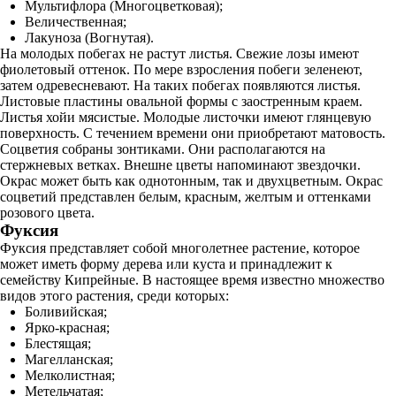
Мультифлора (Многоцветковая);
Величественная;
Лакуноза (Вогнутая).
На молодых побегах не растут листья. Свежие лозы имеют
фиолетовый оттенок. По мере взросления побеги зеленеют,
затем одревесневают. На таких побегах появляются листья.
Листовые пластины овальной формы с заостренным краем.
Листья хойи мясистые. Молодые листочки имеют глянцевую
поверхность. С течением времени они приобретают матовость.
Соцветия собраны зонтиками. Они располагаются на
стержневых ветках. Внешне цветы напоминают звездочки.
Окрас может быть как однотонным, так и двухцветным. Окрас
соцветий представлен белым, красным, желтым и оттенками
розового цвета.
Фуксия
Фуксия представляет собой многолетнее растение, которое
может иметь форму дерева или куста и принадлежит к
семейству Кипрейные. В настоящее время известно множество
видов этого растения, среди которых:
Боливийская;
Ярко-красная;
Блестящая;
Магелланская;
Мелколистная;
Метельчатая;