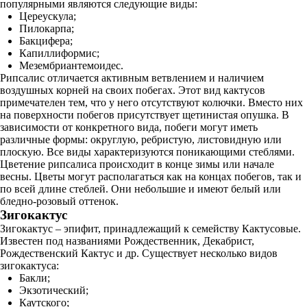
популярными являются следующие виды:
Цереускула;
Пилокарпа;
Бакцифера;
Капиллиформис;
Мезембриантемоидес.
Рипсалис отличается активным ветвлением и наличием
воздушных корней на своих побегах. Этот вид кактусов
примечателен тем, что у него отсутствуют колючки. Вместо них
на поверхности побегов присутствует щетинистая опушка. В
зависимости от конкретного вида, побеги могут иметь
различные формы: округлую, ребристую, листовидную или
плоскую. Все виды характеризуются поникающими стеблями.
Цветение рипсалиса происходит в конце зимы или начале
весны. Цветы могут располагаться как на концах побегов, так и
по всей длине стеблей. Они небольшие и имеют белый или
бледно-розовый оттенок.
Зигокактус
Зигокактус – эпифит, принадлежащий к семейству Кактусовые.
Известен под названиями Рождественник, Декабрист,
Рождественский Кактус и др. Существует несколько видов
зигокактуса:
Бакли;
Экзотический;
Каутского;