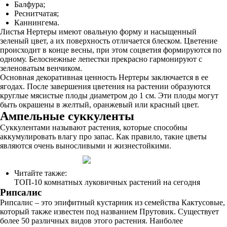
Балфура;
Реснитчатая;
Каннингема.
Листья Нертеры имеют овальную форму и насыщенный
зеленый цвет, а их поверхность отличается блеском. Цветение
происходит в конце весны, при этом соцветия формируются по
одному. Белоснежные лепестки прекрасно гармонируют с
зеленоватым венчиком.
Основная декоративная ценность Нертеры заключается в ее
ягодах. После завершения цветения на растении образуются
круглые мясистые плоды диаметром до 1 см. Эти плоды могут
быть окрашены в желтый, оранжевый или красный цвет.
Ампельные суккуленты
Суккулентами называют растения, которые способны
аккумулировать влагу про запас. Как правило, такие цветы
являются очень выносливыми и жизнестойкими.
Читайте также:
ТОП-10 комнатных луковичных растений на сегодня
Рипсалис
Рипсалис – это эпифитный кустарник из семейства Кактусовые,
который также известен под названием Прутовик. Существует
более 50 различных видов этого растения. Наиболее