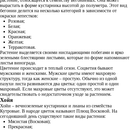
растение, относящееся к семейству Бегониевых. Она может
вырастать в форме кустарника высотой до полуметра. Этот вид
бегонии делится на несколько категорий в зависимости от
окраски лепестков:
Розовая;
Белая;
Красная;
Оранжевая;
Желтая;
Терракотовая.
Растение выделяется своими ниспадающими побегами и ярко
зелеными блестящими листьями, которые по форме напоминают
листья винограда.
Цветение происходит в теплый сезон. Соцветия бывают
мужскими и женскими. Мужские цветы имеют махровую
структуру, тогда как женские – простую. Обычно из одной
пазухи листа развиваются два цветка: один простой и один
махровый. Если махровые цветы отсутствуют, это может
свидетельствовать о недостаточном уходе за растением.
Хойя
Хойи – вечнозеленые кустарники и лианы из семейства
Кутровые. В народе цветок называют Плющ Восковой. На
сегодняшний день существуют такие виды растения:
Мясистая (Восковая);
Прекрасная;