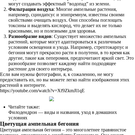
могут создавать эффектный “водопад” из зелени.
Фильтрация воздуха
: Многие ампельные растения,
например, сциндапсус и эпипремнум, известны своими
свойствами очищать воздух. Они способны поглощать
токсины и выделять кислород, что делает их не только
красивыми, но и полезными для здоровья.
Разнообразие видов
: Существует множество ампельных
растений, которые могут адаптироваться к различным
условиям освещения и ухода. Например, стрептокарпус и
бегония могут прекрасно расти в полутени, в то время как
другие, такие как пеперомия, предпочитают яркий свет. Это
разнообразие позволяет каждому найти подходящее
растение для своего интерьера.
Если вам нужны фотографии, я, к сожалению, не могу
предоставить их, но вы можете легко найти изображения этих
растений в интернете.
https://youtube.com/watch?v=Xf9ZkmJl1qE
Читайте также:
Филодендрон — виды и названия, уход в домашних
условиях
Цветущая ампельная бегония
Цветущая ампельная бегония – это многолетнее травянистое