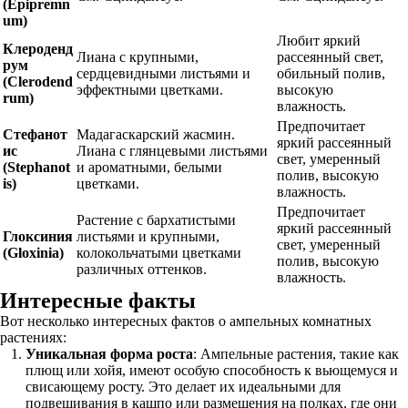
(Epipremn
um)
Любит яркий
Клероденд
Лиана с крупными,
рассеянный свет,
рум
сердцевидными листьями и
обильный полив,
(Clerodend
эффектными цветками.
высокую
rum)
влажность.
Предпочитает
Стефанот
Мадагаскарский жасмин.
яркий рассеянный
ис
Лиана с глянцевыми листьями
свет, умеренный
(Stephanot
и ароматными, белыми
полив, высокую
is)
цветками.
влажность.
Предпочитает
Растение с бархатистыми
яркий рассеянный
Глоксиния
листьями и крупными,
свет, умеренный
(Gloxinia)
колокольчатыми цветками
полив, высокую
различных оттенков.
влажность.
Интересные факты
Вот несколько интересных фактов о ампельных комнатных
растениях:
Уникальная форма роста
: Ампельные растения, такие как
плющ или хойя, имеют особую способность к вьющемуся и
свисающему росту. Это делает их идеальными для
подвешивания в кашпо или размещения на полках, где они