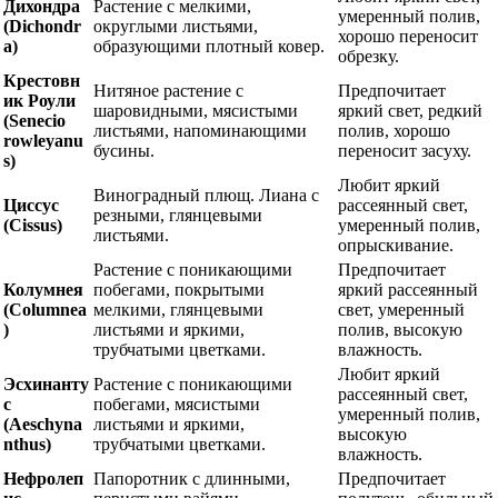
Дихондра
Растение с мелкими,
умеренный полив,
(Dichondr
округлыми листьями,
хорошо переносит
a)
образующими плотный ковер.
обрезку.
Крестовн
Нитяное растение с
Предпочитает
ик Роули
шаровидными, мясистыми
яркий свет, редкий
(Senecio
листьями, напоминающими
полив, хорошо
rowleyanu
бусины.
переносит засуху.
s)
Любит яркий
Виноградный плющ. Лиана с
Циссус
рассеянный свет,
резными, глянцевыми
(Cissus)
умеренный полив,
листьями.
опрыскивание.
Растение с поникающими
Предпочитает
Колумнея
побегами, покрытыми
яркий рассеянный
(Columnea
мелкими, глянцевыми
свет, умеренный
)
листьями и яркими,
полив, высокую
трубчатыми цветками.
влажность.
Любит яркий
Эсхинанту
Растение с поникающими
рассеянный свет,
с
побегами, мясистыми
умеренный полив,
(Aeschyna
листьями и яркими,
высокую
nthus)
трубчатыми цветками.
влажность.
Нефролеп
Папоротник с длинными,
Предпочитает