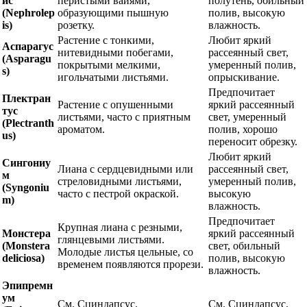
ис
перистыми вайями,
полутень, обильный
(Nephrolep
образующими пышную
полив, высокую
is)
розетку.
влажность.
Растение с тонкими,
Любит яркий
Аспарагус
нитевидными побегами,
рассеянный свет,
(Asparagu
покрытыми мелкими,
умеренный полив,
s)
игольчатыми листьями.
опрыскивание.
Предпочитает
Плектран
Растение с опушенными
яркий рассеянный
тус
листьями, часто с приятным
свет, умеренный
(Plectranth
ароматом.
полив, хорошо
us)
переносит обрезку.
Любит яркий
Сингониу
Лиана с сердцевидными или
рассеянный свет,
м
стреловидными листьями,
умеренный полив,
(Syngoniu
часто с пестрой окраской.
высокую
m)
влажность.
Предпочитает
Крупная лиана с резными,
Монстера
яркий рассеянный
глянцевыми листьями.
(Monstera
свет, обильный
Молодые листья цельные, со
deliciosa)
полив, высокую
временем появляются прорези.
влажность.
Эпипремн
ум
См. Сциндапсус.
См. Сциндапсус.