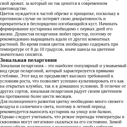
свой аромат, за который он так ценится в современном
цветоводстве.
Цветок нуждается в частой обрезке и прищипке, поскольку в
противном случае он потеряет свою декоративность и
превратиться в беспорядочно изгибающийся куст. Начинать
формирование кустарника необходимо с первых дней его
жизни. Душистая пеларгония любит простор, поэтому ее
рекомендовано выращивать вдали от других комнатных
растений. Во время покоя цветок необходимо содержать при
температуре от 8 до 10 градусов, иначе шансы на цветение
значительно снизятся.
Зональная пеларгония
Зональная пеларгония – это наиболее популярный и узнаваемый
вид среди пеларгоний, который характеризуется прямыми
стеблями. Этот вид не предъявляет высоких требований к
условиям роста, что позволяет успешно культивировать его как
на открытых клумбах, так и в домашних условиях. В отличие от
других сортов, зональная пеларгония радует своим цветением
на протяжении более шести месяцев.
Для полноценного развития цветку необходимо много свежего
воздуха и солнечного света, поэтому в летний период
рекомендуется выносить кустарник на улицу или балкон.
Однако следует учитывать, что резкие перепады температуры и
сквозняки могут негативно сказаться на его состоянии. Зимой
лучше убрать пеларгонию с подоконника, чтобы избежать