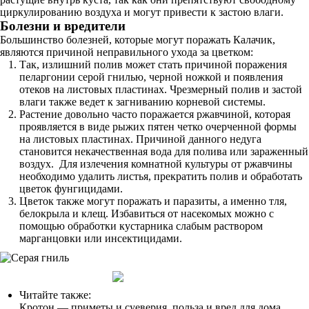
циркулированию воздуха и могут привести к застою влаги.
Болезни и вредители
Большинство болезней, которые могут поражать Калачик,
являются причиной неправильного ухода за цветком:
Так, излишний полив может стать причиной поражения
пеларгонии серой гнилью, черной ножкой и появления
отеков на листовых пластинах. Чрезмерный полив и застой
влаги также ведет к загниванию корневой системы.
Растение довольно часто поражается ржавчиной, которая
проявляется в виде рыжих пятен четко очерченной формы
на листовых пластинах. Причиной данного недуга
становится некачественная вода для полива или зараженный
воздух. Для излечения комнатной культуры от ржавчины
необходимо удалить листья, прекратить полив и обработать
цветок фунгицидами.
Цветок также могут поражать и паразиты, а именно тля,
белокрыла и клещ. Избавиться от насекомых можно с
помощью обработки кустарника слабым раствором
марганцовки или инсектицидами.
Читайте также:
Кротон — приметы и суеверия, польза и вред для дома