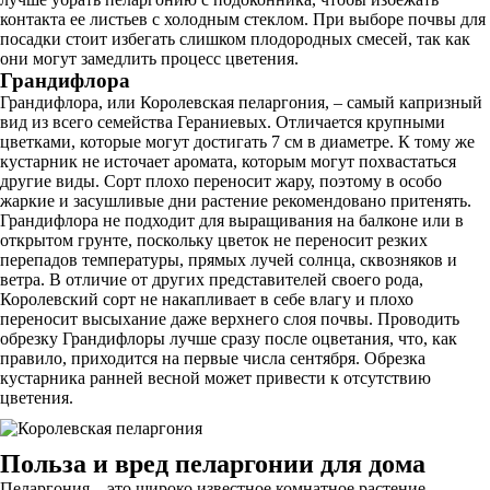
контакта ее листьев с холодным стеклом. При выборе почвы для
посадки стоит избегать слишком плодородных смесей, так как
они могут замедлить процесс цветения.
Грандифлора
Грандифлора, или Королевская пеларгония, – самый капризный
вид из всего семейства Гераниевых. Отличается крупными
цветками, которые могут достигать 7 см в диаметре. К тому же
кустарник не источает аромата, которым могут похвастаться
другие виды. Сорт плохо переносит жару, поэтому в особо
жаркие и засушливые дни растение рекомендовано притенять.
Грандифлора не подходит для выращивания на балконе или в
открытом грунте, поскольку цветок не переносит резких
перепадов температуры, прямых лучей солнца, сквозняков и
ветра. В отличие от других представителей своего рода,
Королевский сорт не накапливает в себе влагу и плохо
переносит высыхание даже верхнего слоя почвы. Проводить
обрезку Грандифлоры лучше сразу после оцветания, что, как
правило, приходится на первые числа сентября. Обрезка
кустарника ранней весной может привести к отсутствию
цветения.
Польза и вред пеларгонии для дома
Пеларгония – это широко известное комнатное растение,