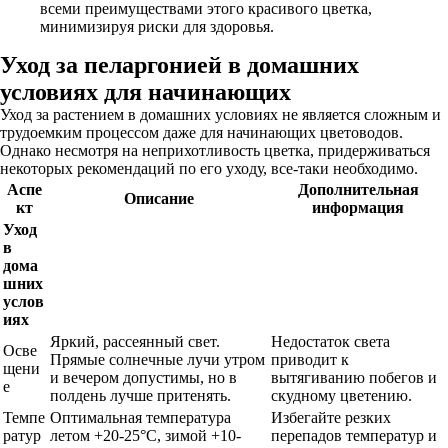
всеми преимуществами этого красивого цветка,
минимизируя риски для здоровья.
Уход за пеларгонией в домашних
условиях для начинающих
Уход за растением в домашних условиях не является сложным и
трудоемким процессом даже для начинающих цветоводов.
Однако несмотря на неприхотливость цветка, придерживаться
некоторых рекомендаций по его уходу, все-таки необходимо.
Аспе
Дополнительная
Описание
кт
информация
Уход
в
дома
шних
услов
иях
Яркий, рассеянный свет.
Недостаток света
Осве
Прямые солнечные лучи утром
приводит к
щени
и вечером допустимы, но в
вытягиванию побегов и
е
полдень лучше притенять.
скудному цветению.
Темпе
Оптимальная температура
Избегайте резких
ратур
летом +20-25°C, зимой +10-
перепадов температур и