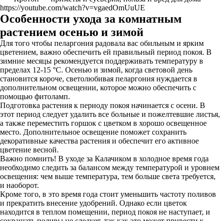
https://youtube.com/watch?v=vgaedOmUuUE
Особенности ухода за комнатным
растением осенью и зимой
Для того чтобы пеларгония радовала вас обильным и ярким
цветением, важно обеспечить ей правильный период покоя. В
зимние месяцы рекомендуется поддерживать температуру в
пределах 12-15 °C. Осенью и зимой, когда световой день
становится короче, светолюбивая пеларгония нуждается в
дополнительном освещении, которое можно обеспечить с
помощью фитоламп.
Подготовка растения к периоду покоя начинается с осени. В
этот период следует удалить все больные и пожелтевшие листья,
а также переместить горшок с цветком в хорошо освещенное
место. Дополнительное освещение поможет сохранить
декоративные качества растения и обеспечит его активное
цветение весной.
Важно помнить! В уходе за Калачиком в холодное время года
необходимо следить за балансом между температурой и уровнем
освещения: чем выше температура, тем больше света требуется,
и наоборот.
Кроме того, в это время года стоит уменьшить частоту поливов
и прекратить внесение удобрений. Однако если цветок
находится в теплом помещении, период покоя не наступает, и
сокращать поливы не следует, так как это может привести к