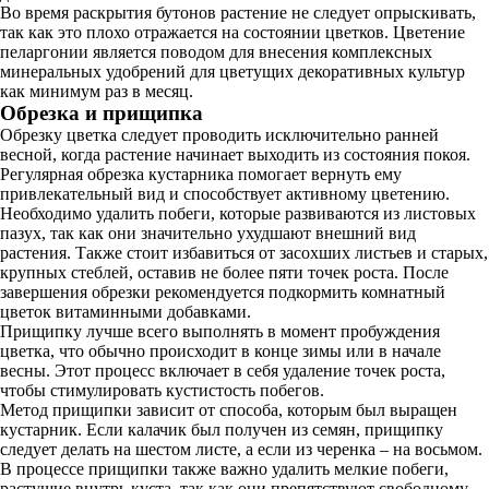
Во время раскрытия бутонов растение не следует опрыскивать,
так как это плохо отражается на состоянии цветков. Цветение
пеларгонии является поводом для внесения комплексных
минеральных удобрений для цветущих декоративных культур
как минимум раз в месяц.
Обрезка и прищипка
Обрезку цветка следует проводить исключительно ранней
весной, когда растение начинает выходить из состояния покоя.
Регулярная обрезка кустарника помогает вернуть ему
привлекательный вид и способствует активному цветению.
Необходимо удалить побеги, которые развиваются из листовых
пазух, так как они значительно ухудшают внешний вид
растения. Также стоит избавиться от засохших листьев и старых,
крупных стеблей, оставив не более пяти точек роста. После
завершения обрезки рекомендуется подкормить комнатный
цветок витаминными добавками.
Прищипку лучше всего выполнять в момент пробуждения
цветка, что обычно происходит в конце зимы или в начале
весны. Этот процесс включает в себя удаление точек роста,
чтобы стимулировать кустистость побегов.
Метод прищипки зависит от способа, которым был выращен
кустарник. Если калачик был получен из семян, прищипку
следует делать на шестом листе, а если из черенка – на восьмом.
В процессе прищипки также важно удалить мелкие побеги,
растущие внутрь куста, так как они препятствуют свободному