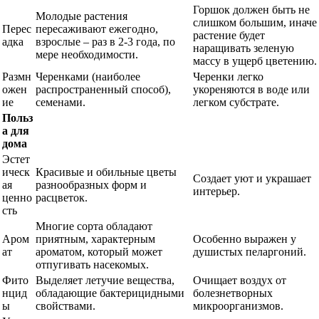
Горшок должен быть не
Молодые растения
слишком большим, иначе
Перес
пересаживают ежегодно,
растение будет
адка
взрослые – раз в 2-3 года, по
наращивать зеленую
мере необходимости.
массу в ущерб цветению.
Размн
Черенками (наиболее
Черенки легко
ожен
распространенный способ),
укореняются в воде или
ие
семенами.
легком субстрате.
Польз
а для
дома
Эстет
ическ
Красивые и обильные цветы
Создает уют и украшает
ая
разнообразных форм и
интерьер.
ценно
расцветок.
сть
Многие сорта обладают
Аром
приятным, характерным
Особенно выражен у
ат
ароматом, который может
душистых пеларгоний.
отпугивать насекомых.
Фито
Выделяет летучие вещества,
Очищает воздух от
нцид
обладающие бактерицидными
болезнетворных
ы
свойствами.
микроорганизмов.