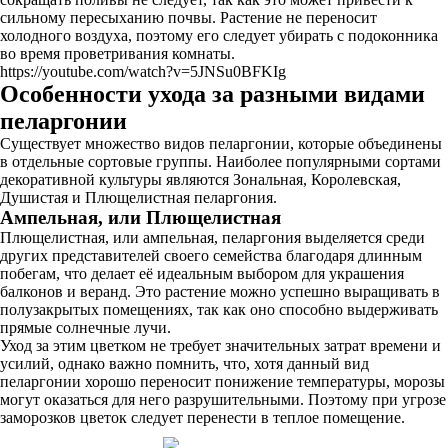
сильному пересыханию почвы. Растение не переносит
холодного воздуха, поэтому его следует убирать с подоконника
во время проветривания комнаты.
https://youtube.com/watch?v=5JNSu0BFKIg
Особенности ухода за разными видами
пеларгонии
Существует множество видов пеларгонии, которые объединены
в отдельные сортовые группы. Наиболее популярными сортами
декоративной культуры являются Зональная, Королевская,
Душистая и Плющелистная пеларгония.
Ампельная, или Плющелистная
Плющелистная, или ампельная, пеларгония выделяется среди
других представителей своего семейства благодаря длинным
побегам, что делает её идеальным выбором для украшения
балконов и веранд. Это растение можно успешно выращивать в
полузакрытых помещениях, так как оно способно выдерживать
прямые солнечные лучи.
Уход за этим цветком не требует значительных затрат времени и
усилий, однако важно помнить, что, хотя данный вид
пеларгонии хорошо переносит понижение температуры, морозы
могут оказаться для него разрушительными. Поэтому при угрозе
заморозков цветок следует перенести в теплое помещение.