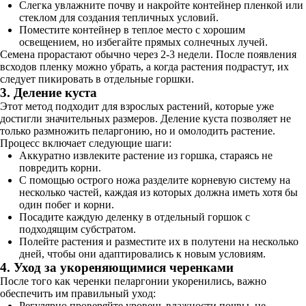
Слегка увлажните почву и накройте контейнер пленкой или
стеклом для создания тепличных условий.
Поместите контейнер в теплое место с хорошим
освещением, но избегайте прямых солнечных лучей.
Семена прорастают обычно через 2-3 недели. После появления
всходов пленку можно убрать, а когда растения подрастут, их
следует пикировать в отдельные горшки.
3. Деление куста
Этот метод подходит для взрослых растений, которые уже
достигли значительных размеров. Деление куста позволяет не
только размножить пеларгонию, но и омолодить растение.
Процесс включает следующие шаги:
Аккуратно извлеките растение из горшка, стараясь не
повредить корни.
С помощью острого ножа разделите корневую систему на
несколько частей, каждая из которых должна иметь хотя бы
один побег и корни.
Посадите каждую деленку в отдельный горшок с
подходящим субстратом.
Полейте растения и разместите их в полутени на несколько
дней, чтобы они адаптировались к новым условиям.
4. Уход за укореняющимися черенками
После того как черенки пеларгонии укоренились, важно
обеспечить им правильный уход:
Регулярно проверяйте уровень влажности почвы, не