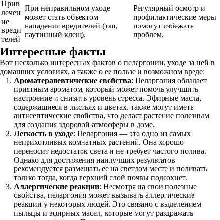
Прив
При неправильном уходе
Регулярный осмотр и
лечен
может стать объектом
профилактические меры
ие
нападения вредителей (тля,
помогут избежать
вреди
паутинный клещ).
проблем.
телей
Интересные факты
Вот несколько интересных фактов о пеларгонии, уходе за ней в
домашних условиях, а также о ее пользе и возможном вреде:
Ароматерапевтические свойства
: Пеларгония обладает
приятным ароматом, который может помочь улучшить
настроение и снизить уровень стресса. Эфирные масла,
содержащиеся в листьях и цветах, также могут иметь
антисептические свойства, что делает растение полезным
для создания здоровой атмосферы в доме.
Легкость в уходе
: Пеларгония — это одно из самых
неприхотливых комнатных растений. Она хорошо
переносит недостаток света и не требует частого полива.
Однако для достижения наилучших результатов
рекомендуется размещать ее на светлом месте и поливать
только тогда, когда верхний слой почвы подсохнет.
Аллергические реакции
: Несмотря на свои полезные
свойства, пеларгония может вызывать аллергические
реакции у некоторых людей. Это связано с выделением
пыльцы и эфирных масел, которые могут раздражать