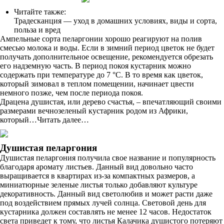
Читайте также:
Традесканция — уход в домашних условиях, виды и сорта,
польза и вред
Ампельные сорта пеларгонии хорошо реагируют на полив
смесью молока и воды. Если в зимний период цветок не будет
получать дополнительное освещение, рекомендуется обрезать
его надземную часть. В период покоя кустарник можно
содержать при температуре до 7 °C. В то время как цветок,
который зимовал в теплом помещении, начинает цвести
немного позже, чем после периода покоя.
Драцена душистая, или дерево счастья, – впечатляющий своими
размерами вечнозеленый кустарник родом из Африки,
который…Читать далее…
Душистая пеларгония
Душистая пеларгония получила свое название и популярность
благодаря аромату листьев. Данный вид довольно часто
выращивается в квартирах из-за компактных размеров, а
миниатюрные зеленые листья только добавляют культуре
декоративность. Данный вид светолюбив и может расти даже
под воздействием прямых лучей солнца. Световой день для
кустарника должен составлять не менее 12 часов. Недостаток
света приведет к тому, что листья Калачика душистого потеряют