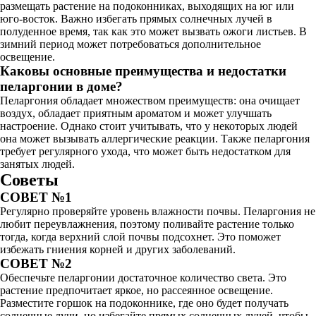
размещать растение на подоконниках, выходящих на юг или
юго-восток. Важно избегать прямых солнечных лучей в
полуденное время, так как это может вызвать ожоги листьев. В
зимний период может потребоваться дополнительное
освещение.
Каковы основные преимущества и недостатки
пеларгонии в доме?
Пеларгония обладает множеством преимуществ: она очищает
воздух, обладает приятным ароматом и может улучшать
настроение. Однако стоит учитывать, что у некоторых людей
она может вызывать аллергические реакции. Также пеларгония
требует регулярного ухода, что может быть недостатком для
занятых людей.
Советы
СОВЕТ №1
Регулярно проверяйте уровень влажности почвы. Пеларгония не
любит переувлажнения, поэтому поливайте растение только
тогда, когда верхний слой почвы подсохнет. Это поможет
избежать гниения корней и других заболеваний.
СОВЕТ №2
Обеспечьте пеларгонии достаточное количество света. Это
растение предпочитает яркое, но рассеянное освещение.
Разместите горшок на подоконнике, где оно будет получать
солнечные лучи, но избегайте прямых солнечных лучей, чтобы