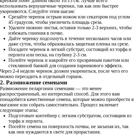
крепкий побег длиной около 10-15 см. Лучше всего
использовать верхушечные черенки, так как они быстрее
укореняются. Следуйте этим шагам:
Срезайте черенок острым ножом или секатором под углом
45 градусов, чтобы увеличить площадь среза.
Удалите нижние листья, оставив только 2-3 верхних, чтобы
избежать гниения в почве.
Дайте черенку подсохнуть в течение нескольких часов или
даже суток, чтобы образовалась защитная пленка на срезе.
Посадите черенок в легкий субстрат, состоящий из торфа и
перлита или песка, на глубину 2-3 см.
Полейте черенок и накройте его прозрачным пакетом или
стеклянной банкой для создания парникового эффекта.
Через 2-4 недели черенок должен укорениться, после чего его
можно пересадить в отдельный горшок.
2. Размножение семенами
Размножение пеларгонии семенами — это менее
распространенный, но интересный способ. Для этого вам
понадобятся качественные семена, которые можно приобрести в
магазине или собрать самостоятельно. Процесс включает
следующие этапы:
Подготовьте контейнер с легким субстратом, состоящим из
торфа и перлита.
Посейте семена на поверхность почвы, не засыпая их, так
как они нуждаются в свете для прорастания.