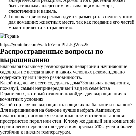
аллергическим реакциям. Аромат этого растения может
быть сильным аллергеном, вызывающим насморк,
слезотечение и кашель.
Горшок с цветком рекомендуется размещать в недоступном
для домашних животных месте, так как поедание его частей
может привести к отравлению.
https://youtube.com/watch?v=mPLLlQWcz2k
Распространенные вопросы по
выращиванию
Благодаря большому разнообразию пеларгоний начинающие
садоводы не всегда знают, в каких условиях рекомендовано
содержать ту или иную разновидность.
Какой вид легче всего содержать дома?Зональная пеларгония,
пожалуй, самый непривередливый вид из семейства
Гераниевых, который отлично подойдет для выращивания в
комнатных условиях.
Какой сорт лучше выращивать в ящиках на балконе и в кашпо?
Для выращивания на балконе лучше выбрать Ампельную
пеларгонию, поскольку ее длинные плети отлично заполнят
пространство перил или стен. К тому же данный вид комнатной
герани легко переносит воздействия прямых УФ-лучей и более
устойчив к низким температурам.