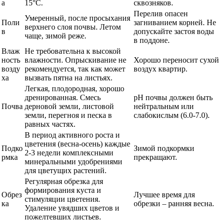
а
15°C.
сквозняков.
Перелив опасен
Умеренный, после просыхания
Поли
загниванием корней. Не
верхнего слоя почвы. Летом
в
допускайте застоя воды
чаще, зимой реже.
в поддоне.
Влаж
Не требовательна к высокой
ность
влажности. Опрыскивание не
Хорошо переносит сухой
возду
рекомендуется, так как может
воздух квартир.
ха
вызвать пятна на листьях.
Легкая, плодородная, хорошо
дренированная. Смесь
pH почвы должен быть
Почва
дерновой земли, листовой
нейтральным или
земли, перегноя и песка в
слабокислым (6.0-7.0).
равных частях.
В период активного роста и
цветения (весна-осень) каждые
Подко
Зимой подкормки
2-3 недели комплексными
рмка
прекращают.
минеральными удобрениями
для цветущих растений.
Регулярная обрезка для
формирования куста и
Обрез
Лучшее время для
стимуляции цветения.
ка
обрезки – ранняя весна.
Удаление увядших цветов и
пожелтевших листьев.