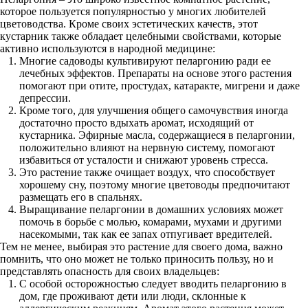
которое пользуется популярностью у многих любителей
цветоводства. Кроме своих эстетических качеств, этот
кустарник также обладает целебными свойствами, которые
активно используются в народной медицине:
Многие садоводы культивируют пеларгонию ради ее
лечебных эффектов. Препараты на основе этого растения
помогают при отите, простудах, катаракте, мигрени и даже
депрессии.
Кроме того, для улучшения общего самочувствия иногда
достаточно просто вдыхать аромат, исходящий от
кустарника. Эфирные масла, содержащиеся в пеларгонии,
положительно влияют на нервную систему, помогают
избавиться от усталости и снижают уровень стресса.
Это растение также очищает воздух, что способствует
хорошему сну, поэтому многие цветоводы предпочитают
размещать его в спальнях.
Выращивание пеларгонии в домашних условиях может
помочь в борьбе с молью, комарами, мухами и другими
насекомыми, так как ее запах отпугивает вредителей.
Тем не менее, выбирая это растение для своего дома, важно
помнить, что оно может не только приносить пользу, но и
представлять опасность для своих владельцев:
С особой осторожностью следует вводить пеларгонию в
дом, где проживают дети или люди, склонные к