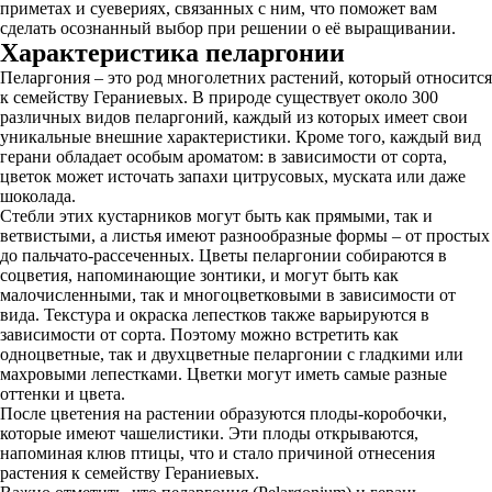
приметах и суевериях, связанных с ним, что поможет вам
сделать осознанный выбор при решении о её выращивании.
Характеристика пеларгонии
Пеларгония – это род многолетних растений, который относится
к семейству Гераниевых. В природе существует около 300
различных видов пеларгоний, каждый из которых имеет свои
уникальные внешние характеристики. Кроме того, каждый вид
герани обладает особым ароматом: в зависимости от сорта,
цветок может источать запахи цитрусовых, муската или даже
шоколада.
Стебли этих кустарников могут быть как прямыми, так и
ветвистыми, а листья имеют разнообразные формы – от простых
до пальчато-рассеченных. Цветы пеларгонии собираются в
соцветия, напоминающие зонтики, и могут быть как
малочисленными, так и многоцветковыми в зависимости от
вида. Текстура и окраска лепестков также варьируются в
зависимости от сорта. Поэтому можно встретить как
одноцветные, так и двухцветные пеларгонии с гладкими или
махровыми лепестками. Цветки могут иметь самые разные
оттенки и цвета.
После цветения на растении образуются плоды-коробочки,
которые имеют чашелистики. Эти плоды открываются,
напоминая клюв птицы, что и стало причиной отнесения
растения к семейству Гераниевых.