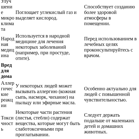
Улуч
шени
Способствует созданию
е
Поглощает углекислый газ и
более здоровой
микро
выделяет кислород.
атмосферы в
клима
помещении.
та
Используется в народной
Народ
Перед использованием в
медицине для лечения
ная
лечебных целях
некоторых заболеваний
медиц
проконсультируйтесь с
(например, при простуде,
ина
врачом.
отите).
Вред
для
дома
Аллер
У некоторых людей может
гичес
Особенно актуально для
вызывать аллергию (кожная
кие
людей с повышенной
сыпь, насморк, чихание) на
реакц
чувствительностью.
пыльцу или эфирные масла.
ии
Некоторые части растения
Следует держать
Токси
(листья, стебли) содержат
подальше от маленьких
чност
вещества, которые могут быть
детей и домашних
ь
слаботоксичными при
животных.
проглатывании.