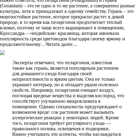
Важно отметить, что пеларгония (Pelargonium) и герань
(Geranium) – это не одно и то же растение, а совершенно разные
культуры, хотя и принадлежат к одному семейству. Герань – это
морозостойкое растение, которое прекрасно растет в дикой
природе, в то время как пеларгония предпочитает теплый
климат, поэтому ее чаще всего выращивают в помещениях.
Кроссандра – «индийская» красавица, которая завоевала
популярность среди цветоводов благодаря своему яркому и
продолжительному…Читать далее…
Эксперты отмечают, что пеларгония, известная
также как герань, является популярным растением
для домашнего ухода благодаря своей
неприхотливости и ярким цветам. Она не только
украшает интерьер, но и обладает рядом полезных
свойств. Например, пеларгония очищает воздух,
поглощая вредные вещества и выделяя кислород, что
способствует улучшению микроклимата в
помещении. Однако специалисты предупреждают о
возможном вреде: сок растения может вызывать
аллергические реакции у некоторых людей. Кроме
того, пеларгония требует регулярного ухода —
правильного полива, освещения и подкормки.
Важно учитывать эти аспекты, чтобы наслаждаться