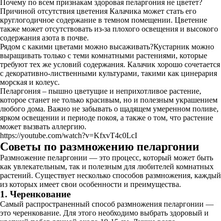
Почему по всем признакам здоровая пеларгония не цветет?
Причиной отсутствия цветения Калачика может стать его
круглогодичное содержание в темном помещении. Цветение
также может отсутствовать из-за плохого освещения и высокого
содержания азота в почве.
Рядом с какими цветами можно высаживать?Кустарник можно
выращивать только с теми комнатными растениями, которые
требуют тех же условий содержания. Калачик хорошо сочетается
с декоративно-лиственными культурами, такими как цинерария
морская и колеус.
Пеларгония – пышно цветущие и неприхотливое растение,
которое станет не только красивым, но и полезным украшением
любого дома. Важно не забывать о щадящем умеренном поливе,
ярком освещении и периоде покоя, а также о том, что растение
может вызвать аллергию.
https://youtube.com/watch?v=KfxvT4c0LcI
Советы по размножению пеларгонии
Размножение пеларгонии — это процесс, который может быть
как увлекательным, так и полезным для любителей комнатных
растений. Существует несколько способов размножения, каждый
из которых имеет свои особенности и преимущества.
1. Черенкование
Самый распространенный способ размножения пеларгонии —
это черенкование. Для этого необходимо выбрать здоровый и