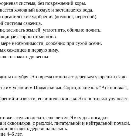
 корневая система, без повреждений коры.
вается холодный воздух и застаивается вода.
и органические удобрения (компост, перегной).
ой системы саженца.
и, засыпать землей, уплотнить, обильно полить.
защищает корни от морозов.
мере необходимости, особенно при сухой осени.
ых саженцев в первую зиму.
ше отложить до весны.
едины октября. Это время позволяет деревьям укорениться до
ским условиям Подмосковья. Сорта, такие как “Антоновка”,
рений и извести, если почва кислая. Это не только улучшает
что желательно делать еще летом. Ямку для посадки
 и сквозняков, с рыхлой, питательной и нейтральной почвой.
ожно высадить дерево на насыпь.
ие 4–6 лет.