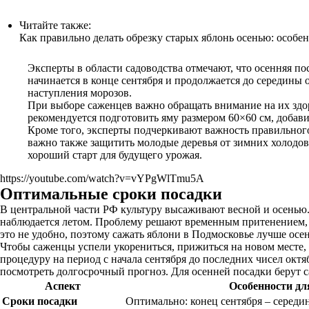
Читайте также:
Как правильно делать обрезку старых яблонь осенью: особе
Эксперты в области садоводства отмечают, что осенняя п
начинается в конце сентября и продолжается до середины о
наступления морозов.
При выборе саженцев важно обращать внимание на их здор
рекомендуется подготовить яму размером 60×60 см, добави
Кроме того, эксперты подчеркивают важность правильного
важно также защитить молодые деревья от зимних холодо
хороший старт для будущего урожая.
https://youtube.com/watch?v=vYPgWlTmu5A
Оптимальные сроки посадки
В центральной части РФ культуру высаживают весной и осенью.
наблюдается летом. Проблему решают временным притенением, ко
это не удобно, поэтому сажать яблони в Подмосковье лучше осен
Чтобы саженцы успели укорениться, прижиться на новом месте
процедуру на период с начала сентября до последних чисел октя
посмотреть долгосрочный прогноз. Для осенней посадки берут са
Аспект
Особенности дл
Сроки посадки
Оптимально: конец сентября – середин