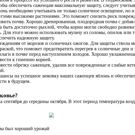
обы обеспечить саженцам максимальную защиту, следует учитыв
онь необходимо учитывать не только солнечное освещение, но и 
ругими высокими растениями. Это поможет снизить риск повреж
вить почву. Хорошо дренированная, плодородная почва с доба
а быть достаточно рыхлой, чтобы корни могли свободно развиват
Для этого можно использовать мульчу из соломы, опилок или то
еспечить надежную защиту.
ждениям от морозов и солнечных ожогов. Для защиты ствола мо
раской, что поможет предотвратить перегрев в солнечные дни и 
лаги в почве перед наступлением холодов. Хорошо увлажненна
ивести к гниению корней.
ести обрезку саженцев, удалив все поврежденные и слабые ветк
ий.
шансы на успешное зимовку ваших саженцев яблонь и обеспечит
сти в будущем.
сковье?
 сентября до середины октября. В этот период температура возд
обы был хороший урожай