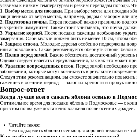
уязвимы к низким температурам и резким перепадам погоды. Чт
1. Выбор места для посадки.
При выборе места для посадки ябл
защищенных от ветра местах, например, рядом с забором или д
2. Подготовка почвы.
Перед посадкой важно правильно подгото
и укрепить иммунитет. Также стоит учитывать, что почва должн
3. Укрытие корней.
После посадки саженцы необходимо укрыть. 
замерзания. Слой мульчи должен быть не менее 10 см, чтобы об
4. Защита ствола.
Молодые деревья особенно подвержены повре
или агроволокно. Также рекомендуется обернуть стволы белой к
5. Полив перед зимой.
Важно обеспечить достаточный уровень в
Однако следует избегать переувлажнения, так как это может пр
6. Удаление поврежденных веток.
Перед зимой необходимо пров
заболеваний, которые могут возникнуть в результате поврежден
Следуя этим рекомендациям, вы сможете значительно повысить 
саженцев в осенний период — залог их крепости и продуктивно
Вопрос-ответ
Когда лучше всего сажать яблони осенью в Подмо
Оптимальное время для посадки яблонь в Подмосковье — с конца
при этом почва уже достаточно влажная после осенних дождей.
Читайте также:
Чем подкормить яблоню осенью для хорошей зимовки и чт
Как выбрать саженцы для осенней посадки?