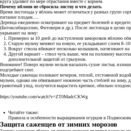
круга удаляют по мере отрастания вместе с корнем.
Почему яблоня не сбросила листву и что делать
Время листопада у яблонь может отличаться у разных групп сор
питание плодам….
Деревца ежедневно осматривают на предмет болезней и вреди
(Битоксибациллин, Фитоверм и др.). После листопада в целях 
укрывают на зиму:
Примерно за 10 дней до наступления заморозков яблоню об
Старую мульчу меняют на новую, ее укладывают слоем 8–10 с
Вокруг ствола вбивают несколько колышков, натягивают на 
Другой вариант – ствол чуть выше, чем на половину высоты
дополнительной защитой от грызунов.
Внимание! Поверх мульчи нельзя насыпать сухие листья, излишн
подгребают снег.
Молодые саженцы поливают вечером, теплой, отстоянной водой. 
мульчи, однако им обвязывают нижнюю часть стеблей на зиму, д
грамотный уход, получится вырастить крепкое, обильно плодон
https://youtube.com/watch?v=ZT0MadcCKWg
Читайте также:
Правила и особенности выращивания огурцов в Подмосков
Защита саженцев от зимних морозов
Защита саженцев яблонь от зимних морозов является важным эт