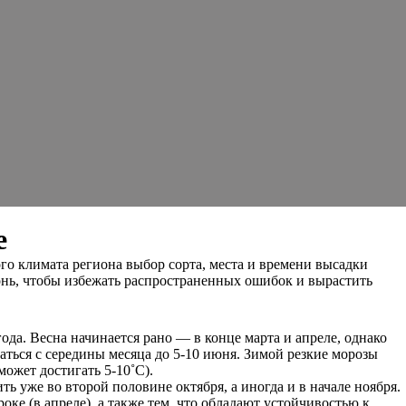
е
о климата региона выбор сорта, места и времени высадки
онь, чтобы избежать распространенных ошибок и вырастить
да. Весна начинается рано — в конце марта и апреле, однако
аться с середины месяца до 5-10 июня. Зимой резкие морозы
ожет достигать 5-10˚С).
ь уже во второй половине октября, а иногда и в начале ноября.
оке (в апреле), а также тем, что обладают устойчивостью к