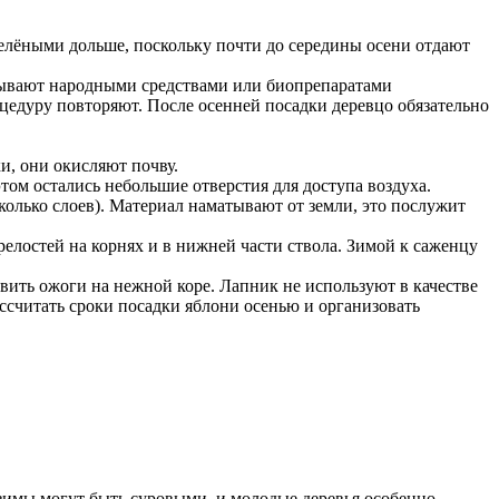
зелёными дольше, поскольку почти до середины осени отдают
тывают народными средствами или биопрепаратами
цедуру повторяют. После осенней посадки деревцо обязательно
и, они окисляют почву.
том остались небольшие отверстия для доступа воздуха.
олько слоев). Материал наматывают от земли, это послужит
елостей на корнях и в нижней части ствола. Зимой к саженцу
вить ожоги на нежной коре. Лапник не используют в качестве
ссчитать сроки посадки яблони осенью и организовать
 зимы могут быть суровыми, и молодые деревья особенно