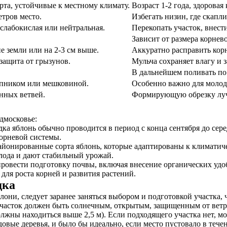
та, устойчивые к местному климату.
Возраст 1-2 года, здоровая
тров место.
Избегать низин, где скапли
слабокислая или нейтральная.
Перекопать участок, внест
Зависит от размера корнев
е земли или на 2-3 см выше.
Аккуратно расправить корн
защита от грызунов.
Мульча сохраняет влагу и 
В дальнейшем поливать по 
лапником или мешковиной.
Особенно важно для молод
нных ветвей.
Формирующую обрезку луч
дмосковье:
дка яблонь обычно проводится в период с конца сентября до сер
корневой системы.
айонированные сорта яблонь, которые адаптированы к климатиче
лода и дают стабильный урожай.
провести подготовку почвы, включая внесение органических удоб
 для роста корней и развития растений.
дка
они, следует заранее заняться выбором и подготовкой участка, 
Участок должен быть солнечным, открытым, защищенным от ветра
лжны находиться выше 2,5 м). Если подходящего участка нет, м
вые деревья, и было бы идеально, если место пустовало в течен