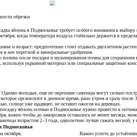
нности обрезки
осадка яблонь в Подмосковье требует особого внимания к выбор
ктября, когда температура воздуха стабильно держится в предела
овье и возраст: предпочтение стоит отдавать двухлетним расте
в в нее перегной и минеральные удобрения.
 полива после посадки и мульчирования почвы для сохранения 
в, используя укрывной материал или специальные защитные кон
 Однако молодые, еще не окрепшие саженцы могут сильно постра
торое организуют в дневное время, рано утром и сразу после 3–
ью, солнце уже щадящее, не оставит ожогов на деревцах.
, посадку яблонь осенью в Подмосковье нужно провести в опти
бря, важно чтобы до заморозков оставалось не менее месяца, мо
женцы возрастом 2–3 года, однолетние лучше сажать весной, у н
я Подмосковья
а октября.
Важно успеть до устойчивы