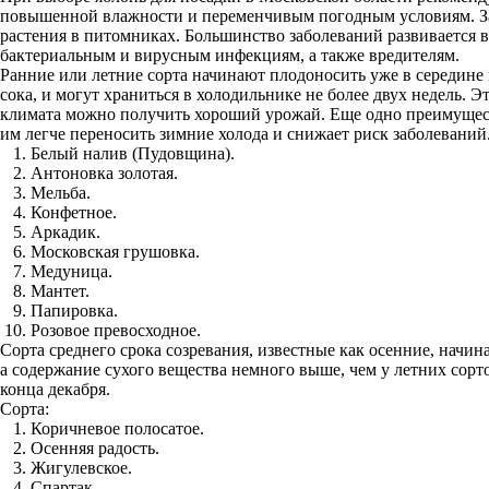
повышенной влажности и переменчивым погодным условиям. Зак
растения в питомниках. Большинство заболеваний развивается 
бактериальным и вирусным инфекциям, а также вредителям.
Ранние или летние сорта начинают плодоносить уже в середине
сока, и могут храниться в холодильнике не более двух недель. 
климата можно получить хороший урожай. Еще одно преимуществ
им легче переносить зимние холода и снижает риск заболеваний.
Белый налив (Пудовщина).
Антоновка золотая.
Мельба.
Конфетное.
Аркадик.
Московская грушовка.
Медуница.
Мантет.
Папировка.
Розовое превосходное.
Сорта среднего срока созревания, известные как осенние, начи
а содержание сухого вещества немного выше, чем у летних сорт
конца декабря.
Сорта:
Коричневое полосатое.
Осенняя радость.
Жигулевское.
Спартак.