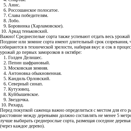
Анис.
Россошанское полосатое.
Слава победителям.
Лобо.
Боровинка (Харламовское).
Аркад теньковский.
Важно! Среднеспелые сорта также успевают отдать весь урожай 
Поздние или зимние сорта имеют длительный срок созревания, 
собираются в технической зрелости, набирая вкус и сок в проце
урожай до первых заморозков в октябре:
Голден Делишес.
Пепин шафрановый.
Московская зимняя.
Антоновка обыкновенная.
Кандиль Орловский.
Северный синап.
Кутузовец.
Куйбышевское.
Звездочка.
Рихард.
Перед покупкой саженца важно определиться с местом для его р
расстояние между деревьями должно составлять не менее 5 мет
лучше выбирать среднерослые сорта, размещая соседние деревь
(через каждое дерево).