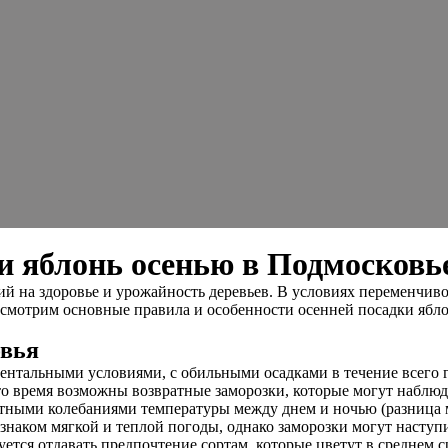
и яблонь осенью в Подмосковь
 на здоровье и урожайность деревьев. В условиях переменчивог
ссмотрим основные правила и особенности осенней посадки ябл
овья
нтальными условиями, с обильными осадками в течение всего го
это время возможны возвратные заморозки, которые могут наблюд
метными колебаниями температуры между днем и ночью (разница м
наком мягкой и теплой погоды, однако заморозки могут наступит
тся отдавать предпочтение сортам, которые цветут в среднем ср