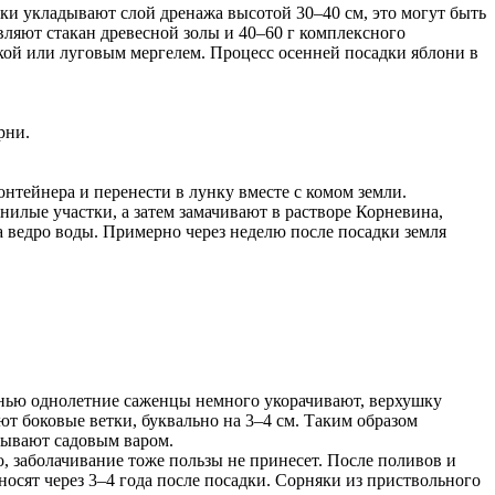
ки укладывают слой дренажа высотой 30–40 см, это могут быть
ляют стакан древесной золы и 40–60 г комплексного
кой или луговым мергелем. Процесс осенней посадки яблони в
рни.
онтейнера и перенести в лунку вместе с комом земли.
нилые участки, а затем замачивают в растворе Корневина,
а ведро воды. Примерно через неделю после посадки земля
сенью однолетние саженцы немного укорачивают, верхушку
ают боковые ветки, буквально на 3–4 см. Таким образом
зывают садовым варом.
, заболачивание тоже пользы не принесет. После поливов и
носят через 3–4 года после посадки. Сорняки из приствольного