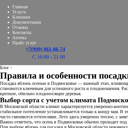
Главная
Услуги
Клиники
Документация
Отзывы
Контакты
Аптека
Прайс услуг
+7(999) 061-86-74
С 10.00 - 21.00
Блог
›
Правила и особенности посадк
Посадка яблонь осенью в Подмосковье — важный этап, влияющий
становится ключевым для успешного роста и плодоношения. Ра
крепкие, обильно плодоносящие деревья.
Выбор сорта с учетом климата Подмоск
В Московской области климат характеризуется умеренно-контине
стабильное потепление устанавливается только к концу мая. В 
часто сменяются оттепелями. Лето здесь умеренно теплое, с за
Важно отметить, что осень в Подмосковье обычно проходит под з
При выборе яблонь для посадки в Московской области рекомендуе