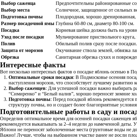
Выбор саженца
Предпочтительны районированные сор
Выбор места
Солнечное, защищенное от сильных ве
Подготовка почвы
Плодородная, хорошо дренированная, 
Размер посадочной ямы
Глубина 60-80 см, диаметр 80-100 см.
Посадка
Корневая шейка должна быть на уровн
Уход после посадки
Мульчирование приствольного круга, 
Полив
Обильный полив сразу после посадки.
Защита от морозов
Окучивание ствола землей, обвязка 
Обрезка
Санитарная обрезка сухих и поврежде
Интересные факты
Вот несколько интересных фактов о посадке яблонь осенью в По
Оптимальные сроки посадки
: В Подмосковье осенняя поса
наступления морозов, что способствует лучшему развитию 
Выбор саженцев
: Для успешной посадки важно выбирать р
“Симиренко” и “Белый налив”, хорошо переносят зимние хо
Подготовка почвы
: Перед посадкой яблонь рекомендуется 
структуру почвы, но и создает более благоприятные условия
Подготовительные работы в саду и поса
Определив оптимальное время для осенней посадки саженцев ябл
рекомендуется выкапывать за 2–4 недели до намеченной даты. 
Яблони не переносят заболоченные места (грунтовые воды не до
Важно! Лучше, чтобы на выбранном участке ранее не росли плодо