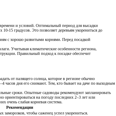
у времени и условий. Оптимальный период для высадки
х 10-15 градусов. Это позволяет деревьям укорениться до
ниям с хорошо развитыми корнями. Перед посадкой
влаги. Учитывая климатические особенности региона,
струкции. Правильный подход к посадке обеспечит
дать от палящего солнца, которое в регионе обычно
4 часов дня его снимают. Тем, кто бывает на даче по выходным
мальные сроки. Опытные садоводы рекомендуют запланировать
жно ориентироваться на погоду последних 2–3 лет или
их очень слабая корневая система.
Рекомендации
х заморозков, чтобы саженец успел укорениться.