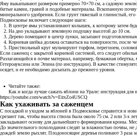
Яму выкапывают размером примерно 70×70 см, а садовую землю 
битые камни, гравий и подобные материалы. Вскопанную почву 
минерального удобрения. Если грунт тяжелый и глинистый, его 
Подмосковье включает следующие шаги:
В центре ямы устанавливают колышек, к которому затем буд
На дно укладывают земляную подушку высотой до 10 см.
Дерево помещают в центр лунки, засыпают подготовленным 
Корневая шейка должна оставаться на поверхности, после ч
Приствольный круг мульчируют торфом, перегноем, солом
Если саженец с закрытой корневой системой, его следует обильно
Разлагающийся в почве материал, например, бумажная обертка, 
Гетероауксина или Эпина (по инструкции). В качестве стимулят
осядет, и ее необходимо досыпать до прежнего уровня.
Читайте также:
Как и когда лучше сажать яблони на Урале: инструкция для
https://youtube.com/watch?v=EitxZo4USCQ
Как ухаживать за саженцем
С посадкой и уходом за яблоней в Подмосковье справится и но
срезают так, чтобы высота ствола была около 75 см. 2 или 3-х л
закладывают основу для дальнейшего формирования кроны. Мест
До значительного похолодания следят за влажностью почвы, не 
дождей землю рыхлят. Плодоносящие деревья поливают 3 раза за 