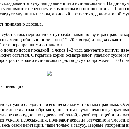
складывают в кучу для дальнейшего использования. На дно лун
смешивают с перегноем и компостом в соотношении 2:1:1, добав
следует улучшить песком, а кислый – известью, доломитовой му
ет привязано деревце.
субстратом, периодически утрамбовывая почву и расправляя ко
его саженец обильно поливают (15–20 л воды) и подвязывают.
ой или перепревшими опилками.
 полить перед посадкой, а через 1–2 часа аккуратно вынуть из к
может остаться. Открытые корни осматривают, удаляют сухие и г
оров роста можно использовать раствор сухих дрожжей – 100 г н
 начинающих
вичок, нужно следовать всего нескольким простым правилам. О
етние деревца тоже обрезают, но в этом случае немного укорачив
а срезов опудривают древесной золой, сухой горчицей или сма
допускают пересыхания, поливают деревца регулярно и умеренно
весь сезон вегетации, чаще только в засуху. Первые удобрения в