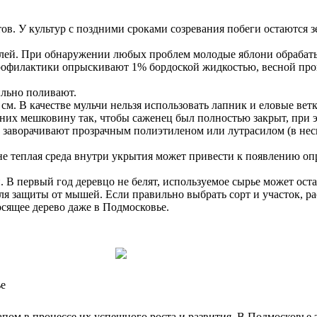
тов. У культур с поздними сроками созревания побеги остаются 
телей. При обнаружении любых проблем молодые яблони обраба
профилактики опрыскивают 1% бордоской жидкостью, весной про
ильно поливают.
м. В качестве мульчи нельзя использовать лапник и еловые ветк
них мешковину так, чтобы саженец был полностью закрыт, при э
 заворачивают прозрачным полиэтиленом или лутрасилом (в неск
е теплая среда внутри укрытия может привести к появлению опр
В первый год деревцо не белят, используемое сырье может оста
ля защиты от мышей. Если правильно выбрать сорт и участок, ра
осящее дерево даже в Подмосковье.
ье
апом в процессе их успешного роста и развития. В Подмосковье