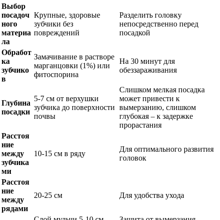
Выбор
посадоч
Крупные, здоровые
Разделить головку
ного
зубчики без
непосредственно перед
материа
повреждений
посадкой
ла
Обработ
Замачивание в растворе
ка
На 30 минут для
марганцовки (1%) или
зубчико
обеззараживания
фитоспорина
в
Слишком мелкая посадка
5-7 см от верхушки
может привести к
Глубина
зубчика до поверхности
вымерзанию, слишком
посадки
почвы
глубокая – к задержке
прорастания
Расстоя
ние
Для оптимального развития
между
10-15 см в ряду
головок
зубчика
ми
Расстоя
ние
20-25 см
Для удобства ухода
между
рядами
Слой мульчи 5-10 см
Защита от вымерзания,