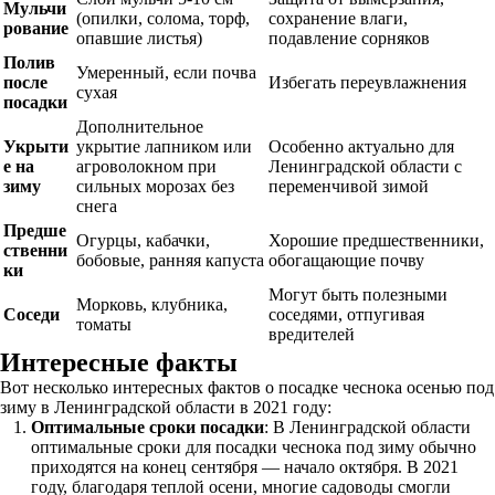
Мульчи
(опилки, солома, торф,
сохранение влаги,
рование
опавшие листья)
подавление сорняков
Полив
Умеренный, если почва
после
Избегать переувлажнения
сухая
посадки
Дополнительное
Укрыти
укрытие лапником или
Особенно актуально для
е на
агроволокном при
Ленинградской области с
зиму
сильных морозах без
переменчивой зимой
снега
Предше
Огурцы, кабачки,
Хорошие предшественники,
ственни
бобовые, ранняя капуста
обогащающие почву
ки
Могут быть полезными
Морковь, клубника,
Соседи
соседями, отпугивая
томаты
вредителей
Интересные факты
Вот несколько интересных фактов о посадке чеснока осенью под
зиму в Ленинградской области в 2021 году:
Оптимальные сроки посадки
: В Ленинградской области
оптимальные сроки для посадки чеснока под зиму обычно
приходятся на конец сентября — начало октября. В 2021
году, благодаря теплой осени, многие садоводы смогли