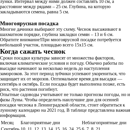
лунки. Интервал между ними должен составлять 10 см, а
расстояние между рядами – 25 см. Глубина, на которую
закладываются семена, равна 5 см.
Многоярусная посадка
Многие дачники выбирают эту схему. Чеснок высаживают в
шахматном порядке, глубина закладки семян – 13 и 6 см.
Обратите внимание!При многоярусной посадке потребуется
небольшой участок, площадью всего 15х15 см.
Когда сажать чеснок
Сроки посадки культуры зависят от множества факторов,
включая климатические условия и погоду. Обычно работы по
высадке начинают за несколько недель до наступления
заморозков. За этот период зубчики успевают укорениться, что
защищает их от морозов. Оптимальное время для высадки —
сентябрь и октябрь. Если посадка будет выполнена позже, есть
риск, что растения погибнут.
Опытные садоводы учитывают не только прогнозы погоды, но и
фазы Луны. Чтобы определить наилучшие дни для осенней
посадки чеснока в Ленинградской области, стоит обратиться к
лунному календарю на 2021 год. В таблице представлена важная
информация.
Месяц
Благоприятные дни
Неблагоприятные дни
Сентябрь
10, 11, 12, 13, 14, 15, 16, 24, 25
6, 7, 8, 21