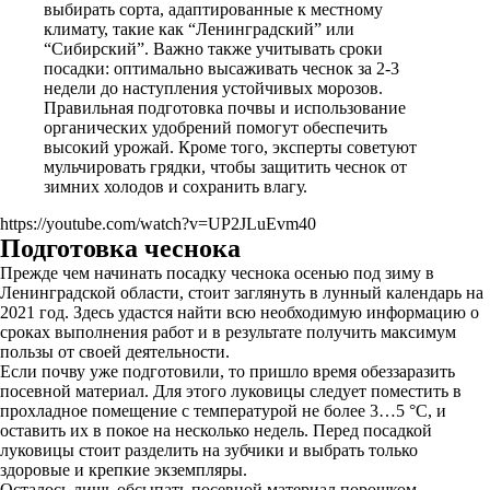
выбирать сорта, адаптированные к местному
климату, такие как “Ленинградский” или
“Сибирский”. Важно также учитывать сроки
посадки: оптимально высаживать чеснок за 2-3
недели до наступления устойчивых морозов.
Правильная подготовка почвы и использование
органических удобрений помогут обеспечить
высокий урожай. Кроме того, эксперты советуют
мульчировать грядки, чтобы защитить чеснок от
зимних холодов и сохранить влагу.
https://youtube.com/watch?v=UP2JLuEvm40
Подготовка чеснока
Прежде чем начинать посадку чеснока осенью под зиму в
Ленинградской области, стоит заглянуть в лунный календарь на
2021 год. Здесь удастся найти всю необходимую информацию о
сроках выполнения работ и в результате получить максимум
пользы от своей деятельности.
Если почву уже подготовили, то пришло время обеззаразить
посевной материал. Для этого луковицы следует поместить в
прохладное помещение с температурой не более 3…5 °С, и
оставить их в покое на несколько недель. Перед посадкой
луковицы стоит разделить на зубчики и выбрать только
здоровые и крепкие экземпляры.
Осталось лишь обсыпать посевной материал порошком