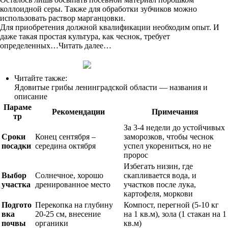
коллоидной серы. Также для обработки зубчиков можно
использовать раствор марганцовки.
Для приобретения должной квалификации необходим опыт. И
даже такая простая культура, как чеснок, требует
определенных…Читать далее…
Читайте также:
Ядовитые грибы ленинградской области — названия и
описание
Параме
Рекомендации
Примечания
тр
За 3-4 недели до устойчивых
Сроки
Конец сентября –
заморозков, чтобы чеснок
посадки
середина октября
успел укорениться, но не
пророс
Избегать низин, где
Выбор
Солнечное, хорошо
скапливается вода, и
участка
дренированное место
участков после лука,
картофеля, моркови
Подгото
Перекопка на глубину
Компост, перегной (5-10 кг
вка
20-25 см, внесение
на 1 кв.м), зола (1 стакан на 1
почвы
органики
кв.м)