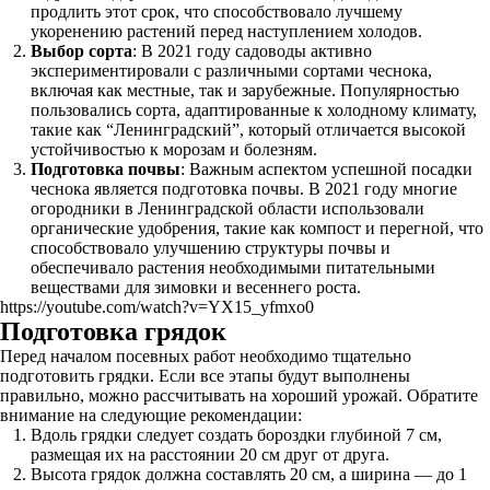
продлить этот срок, что способствовало лучшему
укоренению растений перед наступлением холодов.
Выбор сорта
: В 2021 году садоводы активно
экспериментировали с различными сортами чеснока,
включая как местные, так и зарубежные. Популярностью
пользовались сорта, адаптированные к холодному климату,
такие как “Ленинградский”, который отличается высокой
устойчивостью к морозам и болезням.
Подготовка почвы
: Важным аспектом успешной посадки
чеснока является подготовка почвы. В 2021 году многие
огородники в Ленинградской области использовали
органические удобрения, такие как компост и перегной, что
способствовало улучшению структуры почвы и
обеспечивало растения необходимыми питательными
веществами для зимовки и весеннего роста.
https://youtube.com/watch?v=YX15_yfmxo0
Подготовка грядок
Перед началом посевных работ необходимо тщательно
подготовить грядки. Если все этапы будут выполнены
правильно, можно рассчитывать на хороший урожай. Обратите
внимание на следующие рекомендации:
Вдоль грядки следует создать бороздки глубиной 7 см,
размещая их на расстоянии 20 см друг от друга.
Высота грядок должна составлять 20 см, а ширина — до 1