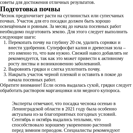
советы для достижения отличных результатов.
Подготовка почвы
Чеснок предпочитает расти на суглинистых или супесчаных
почвах. Участок для его посадки должен быть хорошо
освещённым и ровным. За месяц до начала посевных работ
необходимо подготовить землю. Для этого следует выполнить
следующие шаги:
Перекопать почву на глубину 20 см, удалить сорняки и
внести удобрения. Суперфосфат калия и древесная зола –
это именно то, что вам нужно. Свежий навоз добавлять не
рекомендуется, так как это может привести к активному
росту листвы и возникновению заболеваний.
Выровнять грядки и слегка уплотнить почву.
Накрыть участок черной пленкой и оставить в покое до
начала посевных работ.
Обратите внимание! Если осень выдалась сухой, грядки следует
обработать раствором марганцовки или медного купороса.
Эксперты отмечают, что посадка чеснока осенью в
Ленинградской области в 2021 году была особенно
актуальна из-за благоприятных погодных условий.
Сентябрь и октябрь выдались теплыми, что
способствовало хорошему укоренению растений
перед зимним периодом. Специалисты рекомендуют