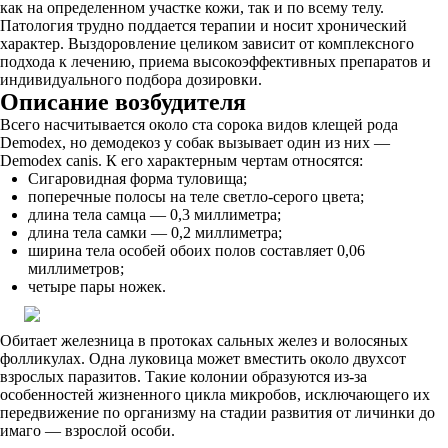
как на определенном участке кожи, так и по всему телу.
Патология трудно поддается терапии и носит хронический
характер. Выздоровление целиком зависит от комплексного
подхода к лечению, приема высокоэффективных препаратов и
индивидуального подбора дозировки.
Описание возбудителя
Всего насчитывается около ста сорока видов клещей рода
Demodex, но демодекоз у собак вызывает один из них —
Demodex canis. К его характерным чертам относятся:
Сигаровидная форма туловища;
поперечные полосы на теле светло-серого цвета;
длина тела самца — 0,3 миллиметра;
длина тела самки — 0,2 миллиметра;
ширина тела особей обоих полов составляет 0,06
миллиметров;
четыре пары ножек.
Обитает железница в протоках сальных желез и волосяных
фолликулах. Одна луковица может вместить около двухсот
взрослых паразитов. Такие колонии образуются из-за
особенностей жизненного цикла микробов, исключающего их
передвижение по организму на стадии развития от личинки до
имаго — взрослой особи.