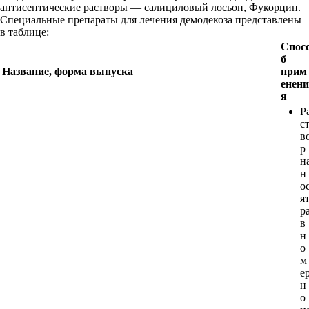
антисептические растворы — салициловый лосьон, Фукорцин.
Специальные препараты для лечения демодекоза представлены
в таблице:
Спос
б
Название, форма выпуска
прим
енени
я
Р
с
в
р
н
н
о
я
р
в
н
о
м
е
н
о