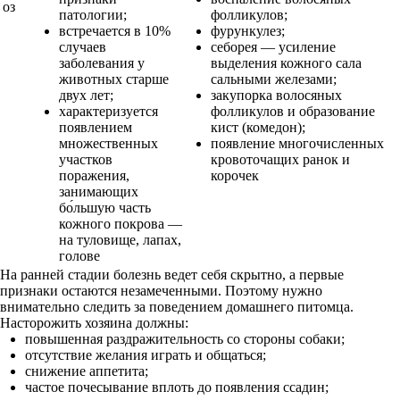
оз
патологии;
фолликулов;
встречается в 10%
фурункулез;
случаев
себорея — усиление
заболевания у
выделения кожного сала
животных старше
сальными железами;
двух лет;
закупорка волосяных
характеризуется
фолликулов и образование
появлением
кист (комедон);
множественных
появление многочисленных
участков
кровоточащих ранок и
поражения,
корочек
занимающих
бо́льшую часть
кожного покрова —
на туловище, лапах,
голове
На ранней стадии болезнь ведет себя скрытно, а первые
признаки остаются незамеченными. Поэтому нужно
внимательно следить за поведением домашнего питомца.
Насторожить хозяина должны:
повышенная раздражительность со стороны собаки;
отсутствие желания играть и общаться;
снижение аппетита;
частое почесывание вплоть до появления ссадин;