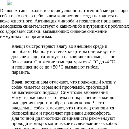
Demodex canis входит в состав условно-патогенной микрофлоры
собаки, то есть в небольшом количестве всегда находится на
коже животного. Активация микроба и появление признаков
демодекоза свидетельствует о каких-либо внутренних проблемах
со здоровьем собаки, вызывающих сильное снижение
иммунных сил организма.
Клещи быстро теряют влагу во внешней среде и
погибают. На полу и стенах квартиры они живут не
дольше двадцати минут, а на коврике питомца — не
более часа. Снижение температуры от -1 °C до -4 °C
и повышение ее до +50 °C вызывают гибель
паразита.
Врачи ветеринары отмечают, что подкожный клещ у
собак является серьезной проблемой, требующей
внимательного подхода. Симптомы заболевания
могут варьироваться от зуда и покраснения кожи до
выпадения шерсти и образования корок. Часто
владельцы собак замечают, что питомец становится
беспокойным и проявляет признаки дискомфорта.
Для точной диагностики специалисты рекомендуют
проводить микроскопическое исследование соскобов
кожи, что позволяет выявить наличие паразитов.