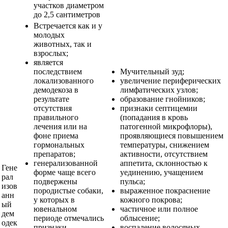
участков диаметром
до 2,5 сантиметров
Встречается как и у
молодых
животных, так и
взрослых;
является
последствием
Мучительный зуд;
локализованного
увеличение периферических
демодекоза в
лимфатических узлов;
результате
образование гнойников;
отсутствия
признаки септицемии
правильного
(попадания в кровь
лечения или на
патогенной микрофлоры),
фоне приема
проявляющиеся повышением
гормональных
температуры, снижением
препаратов;
активности, отсутствием
генерализованной
аппетита, склонностью к
Гене
форме чаще всего
уединению, учащением
рал
подвержены
пульса;
изов
породистые собаки,
выраженное покраснение
анн
у которых в
кожного покрова;
ый
ювенальном
частичное или полное
дем
периоде отмечались
облысение;
одек
признаки
воспаление волосяных