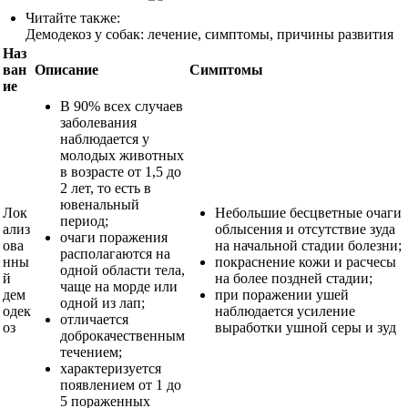
Читайте также:
Демодекоз у собак: лечение, симптомы, причины развития
Наз
ван
Описание
Симптомы
ие
В 90% всех случаев
заболевания
наблюдается у
молодых животных
в возрасте от 1,5 до
2 лет, то есть в
ювенальный
Лок
Небольшие бесцветные очаги
период;
ализ
облысения и отсутствие зуда
очаги поражения
ова
на начальной стадии болезни;
располагаются на
нны
покраснение кожи и расчесы
одной области тела,
й
на более поздней стадии;
чаще на морде или
дем
при поражении ушей
одной из лап;
одек
наблюдается усиление
отличается
оз
выработки ушной серы и зуд
доброкачественным
течением;
характеризуется
появлением от 1 до
5 пораженных