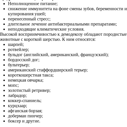
Неполноценное питание;
снижение иммунитета на фоне смены зубов, беременности и
купирования ушей;
перенесенный стресс;
длительное лечение антибактериальными препаратами;
неподходящие климатические условия.
Высокой восприимчивостью к демодекозу обладают породистые
животные с короткой шерстью. К ним относятся:
шарпей;
ротвейлер;
бульдог (английский, американский, французский);
бордосский дог;
бультерьер;
американский стаффордширский терьер;
короткошерстная такса;
немецкая овчарка;
мопс;
золотистый ретривер;
лабрадор;
коккер-спаниель;
курцхаар;
афганская борзая;
доберман пинчер;
боксер и другие.