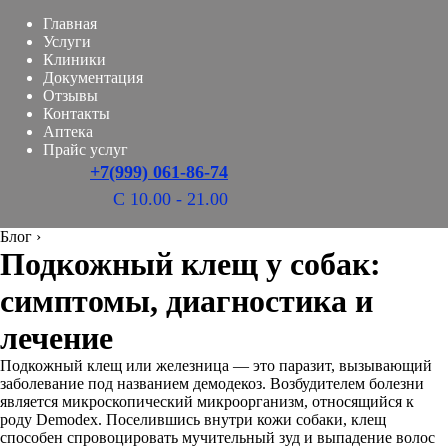
Главная
Услуги
Клиники
Документация
Отзывы
Контакты
Аптека
Прайс услуг
+7(999) 061-86-74
С 10.00 - 21.00
Блог
›
Подкожный клещ у собак:
симптомы, диагностика и
лечение
Подкожный клещ или железница — это паразит, вызывающий
заболевание под названием демодекоз. Возбудителем болезни
является микроскопический микроорганизм, относящийся к
роду Demodex. Поселившись внутри кожи собаки, клещ
способен спровоцировать мучительный зуд и выпадение волос