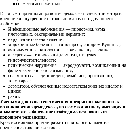
несовместимы с жизнью.
Главными причинами развития демодекоза служат некоторые
внешние и внутренние патологии в анамнезе домашнего
любимца:
Инфекционные заболевания — пиодермия, чума
плотоядных, бактериальный дерматит;
нарушение обмена веществ;
эндокринные болезни — гипотиреоз, синдром Кушинга;
аутоиммунные патологии — волчанка, пузырчатка;
аллергия — атопический дерматит, пищевая
гиперчувствительность;
психические нарушения — акродерматит, возникающий на
фоне чрезмерного вылизывания;
гельминтозы — дипилидиоз, лямблиоз, протозооноз,
токсакароз;
дерматозы, обусловленные недостатком жирных кислот и
цинка;
рахит.
Учеными доказана генетическая предрасположенность к
возникновению демодекоза, поэтому животных, имеющих в
анамнезе это заболевание необходимо исключить из
породного разведения.
Кроме основных причин развития патологии, имеются
предрасполагающие факторы: