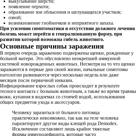
выкусывание шерсти;
появление перхоти;
образование зон облысения и шелушащихся участков;
озноб;
возникновение гнойничков и неприятного запаха.
При усилении симптоматики и отсутствии должного лечения
болезнь может перейти в генерализованную форму, при
развитии которой возможна гибель животного.
Основные причины заражения
В первую очередь заражению подвержены щенки, рожденные у
больной матери. Это обусловлено неокрепшей иммунной
системой новорожденных животных. Несмотря на то что щенки
заражаются в первые дни своей жизни, начальные симптомы
патологии развиваются через несколько недель или даже
месяцев после первичной инвазии.
Инфицирование взрослых собак происходит в результате
тесного контакта с больным животным, а также во время травмы
кожи, купания в водоемах со стоячей водой, использования
общих предметов ухода и аксессуаров.
Человеку заразиться от больного питомца
практически невозможно, так как на теле человека
паразитируют другие виды клещей рода Demodex.
Исключение составляют лишь крайне тяжелые
формы иммунодефицита, которые часто