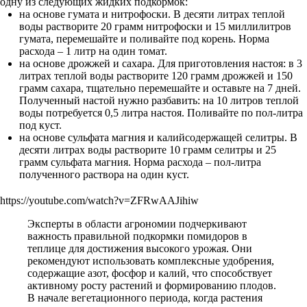
одну из следующих жидких подкормок:
на основе гумата и нитрофоски. В десяти литрах теплой
воды растворите 20 грамм нитрофоски и 15 миллилитров
гумата, перемешайте и поливайте под корень. Норма
расхода – 1 литр на один томат.
на основе дрожжей и сахара. Для приготовления настоя: в 3
литрах теплой воды растворите 120 грамм дрожжей и 150
грамм сахара, тщательно перемешайте и оставьте на 7 дней.
Полученный настой нужно разбавить: на 10 литров теплой
воды потребуется 0,5 литра настоя. Поливайте по пол-литра
под куст.
на основе сульфата магния и калийсодержащей селитры. В
десяти литрах воды растворите 10 грамм селитры и 25
грамм сульфата магния. Норма расхода – пол-литра
полученного раствора на один куст.
https://youtube.com/watch?v=ZFRwAAJihiw
Эксперты в области агрономии подчеркивают
важность правильной подкормки помидоров в
теплице для достижения высокого урожая. Они
рекомендуют использовать комплексные удобрения,
содержащие азот, фосфор и калий, что способствует
активному росту растений и формированию плодов.
В начале вегетационного периода, когда растения