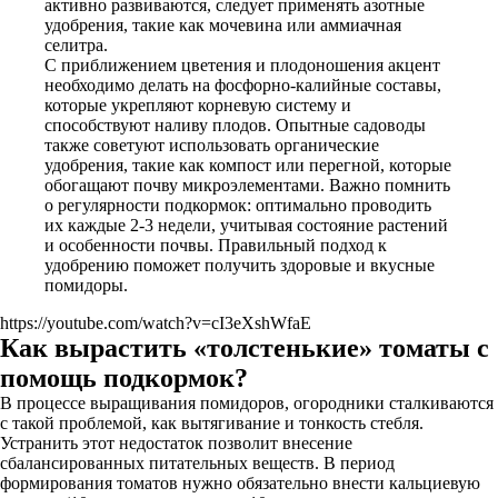
активно развиваются, следует применять азотные
удобрения, такие как мочевина или аммиачная
селитра.
С приближением цветения и плодоношения акцент
необходимо делать на фосфорно-калийные составы,
которые укрепляют корневую систему и
способствуют наливу плодов. Опытные садоводы
также советуют использовать органические
удобрения, такие как компост или перегной, которые
обогащают почву микроэлементами. Важно помнить
о регулярности подкормок: оптимально проводить
их каждые 2-3 недели, учитывая состояние растений
и особенности почвы. Правильный подход к
удобрению поможет получить здоровые и вкусные
помидоры.
https://youtube.com/watch?v=cI3eXshWfaE
Как вырастить «толстенькие» томаты с
помощь подкормок?
В процессе выращивания помидоров, огородники сталкиваются
с такой проблемой, как вытягивание и тонкость стебля.
Устранить этот недостаток позволит внесение
сбалансированных питательных веществ. В период
формирования томатов нужно обязательно внести кальциевую