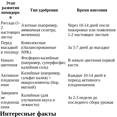
Этап
развития
Тип удобрения
Время внесения
помидоро
в
Рассада (1-
Азотные (например,
Через 10-14 дней после
2
аммиачная селитра,
пикировки или появления
настоящих
мочевина)
1-2 настоящих листьев
листа)
Перед
Комплексные
высадкой
(сбалансированные
За 5-7 дней до высадки
в теплицу
NPK)
Фосфорно-калийные
Начало
В начале цветения первой
(например, суперфосфат,
цветения
кисти
калийная соль)
Калийные (например,
Активное
Каждые 10-14 дней в
сульфат калия) +
плодонош
период активного
микроэлементы (бор,
ение
плодоношения
магний)
Завершен
Калийные (для
ие
За 2-3 недели до
улучшения вкуса и
плодонош
последнего сбора урожая
лежкости)
ения
Интересные факты