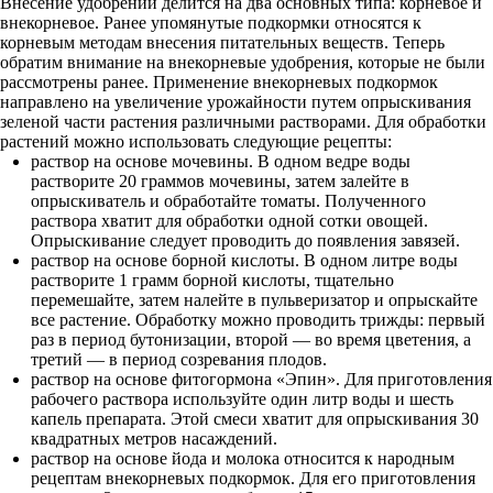
Внесение удобрений делится на два основных типа: корневое и
внекорневое. Ранее упомянутые подкормки относятся к
корневым методам внесения питательных веществ. Теперь
обратим внимание на внекорневые удобрения, которые не были
рассмотрены ранее. Применение внекорневых подкормок
направлено на увеличение урожайности путем опрыскивания
зеленой части растения различными растворами. Для обработки
растений можно использовать следующие рецепты:
раствор на основе мочевины. В одном ведре воды
растворите 20 граммов мочевины, затем залейте в
опрыскиватель и обработайте томаты. Полученного
раствора хватит для обработки одной сотки овощей.
Опрыскивание следует проводить до появления завязей.
раствор на основе борной кислоты. В одном литре воды
растворите 1 грамм борной кислоты, тщательно
перемешайте, затем налейте в пульверизатор и опрыскайте
все растение. Обработку можно проводить трижды: первый
раз в период бутонизации, второй — во время цветения, а
третий — в период созревания плодов.
раствор на основе фитогормона «Эпин». Для приготовления
рабочего раствора используйте один литр воды и шесть
капель препарата. Этой смеси хватит для опрыскивания 30
квадратных метров насаждений.
раствор на основе йода и молока относится к народным
рецептам внекорневых подкормок. Для его приготовления