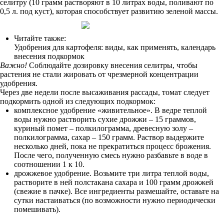
селитру (10 грамм растворяют в 10 литрах воды, поливают по
0,5 л. под куст), которая способствует развитию зеленой массы.
Читайте также:
Удобрения для картофеля: виды, как применять, календарь
внесения подкормок
Важно!
Соблюдайте дозировку внесения селитры, чтобы
растения не стали жировать от чрезмерной концентрации
удобрения.
Через две недели после высаживания рассады, томат следует
подкормить одной из следующих подкормок:
комплексное удобрение «живительное». В ведре теплой
воды нужно растворить сухие дрожжи – 15 граммов,
куриный помет – полкилограмма, древесную золу –
полкилограмма, сахар – 150 грамм. Раствор выдержите
несколько дней, пока не прекратиться процесс брожения.
После чего, полученную смесь нужно разбавьте в воде в
соотношении 1 к 10.
дрожжевое удобрение. Возьмите три литра теплой воды,
растворите в ней полстакана сахара и 100 грамм дрожжей
(свежие в пачке). Все ингредиенты размешайте, оставьте на
сутки настаиваться (по возможности нужно периодически
помешивать).