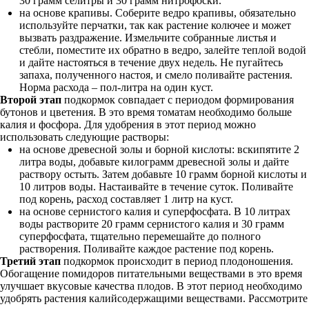
30 грамм селитры и 30 грамм нитрофоски.
на основе крапивы. Соберите ведро крапивы, обязательно
используйте перчатки, так как растение колючее и может
вызвать раздражение. Измельчите собранные листья и
стебли, поместите их обратно в ведро, залейте теплой водой
и дайте настояться в течение двух недель. Не пугайтесь
запаха, полученного настоя, и смело поливайте растения.
Норма расхода – пол-литра на один куст.
Второй этап
подкормок совпадает с периодом формирования
бутонов и цветения. В это время томатам необходимо больше
калия и фосфора. Для удобрения в этот период можно
использовать следующие растворы:
на основе древесной золы и борной кислоты: вскипятите 2
литра воды, добавьте килограмм древесной золы и дайте
раствору остыть. Затем добавьте 10 грамм борной кислоты и
10 литров воды. Настаивайте в течение суток. Поливайте
под корень, расход составляет 1 литр на куст.
на основе сернистого калия и суперфосфата. В 10 литрах
воды растворите 20 грамм сернистого калия и 30 грамм
суперфосфата, тщательно перемешайте до полного
растворения. Поливайте каждое растение под корень.
Третий этап
подкормок происходит в период плодоношения.
Обогащение помидоров питательными веществами в это время
улучшает вкусовые качества плодов. В этот период необходимо
удобрять растения калийсодержащими веществами. Рассмотрите