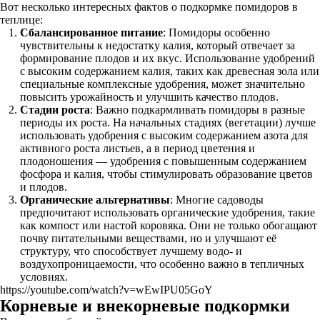
Вот несколько интересных фактов о подкормке помидоров в
теплице:
Сбалансированное питание
: Помидоры особенно
чувствительны к недостатку калия, который отвечает за
формирование плодов и их вкус. Использование удобрений
с высоким содержанием калия, таких как древесная зола или
специальные комплексные удобрения, может значительно
повысить урожайность и улучшить качество плодов.
Стадии роста
: Важно подкармливать помидоры в разные
периоды их роста. На начальных стадиях (вегетации) лучше
использовать удобрения с высоким содержанием азота для
активного роста листьев, а в период цветения и
плодоношения — удобрения с повышенным содержанием
фосфора и калия, чтобы стимулировать образование цветов
и плодов.
Органические альтернативы
: Многие садоводы
предпочитают использовать органические удобрения, такие
как компост или настой коровяка. Они не только обогащают
почву питательными веществами, но и улучшают её
структуру, что способствует лучшему водо- и
воздухопроницаемости, что особенно важно в тепличных
условиях.
https://youtube.com/watch?v=wEwIPU05GoY
Корневые и внекорневые подкормки