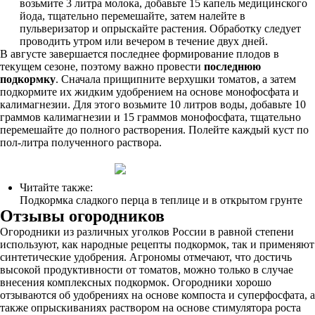
возьмите 3 литра молока, добавьте 15 капель медицинского
йода, тщательно перемешайте, затем налейте в
пульверизатор и опрыскайте растения. Обработку следует
проводить утром или вечером в течение двух дней.
В августе завершается последнее формирование плодов в
текущем сезоне, поэтому важно провести
последнюю
подкормку
. Сначала прищипните верхушки томатов, а затем
подкормите их жидким удобрением на основе монофосфата и
калимагнезии. Для этого возьмите 10 литров воды, добавьте 10
граммов калимагнезии и 15 граммов монофосфата, тщательно
перемешайте до полного растворения. Полейте каждый куст по
пол-литра полученного раствора.
Читайте также:
Подкормка сладкого перца в теплице и в открытом грунте
Отзывы огородников
Огородники из различных уголков России в равной степени
используют, как народные рецепты подкормок, так и применяют
синтетические удобрения. Агрономы отмечают, что достичь
высокой продуктивности от томатов, можно только в случае
внесения комплексных подкормок. Огородники хорошо
отзываются об удобрениях на основе компоста и суперфосфата, а
также опрыскиваниях раствором на основе стимулятора роста