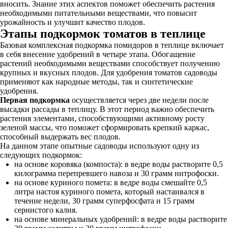
вносить. Знание этих аспектов поможет обеспечить растения
необходимыми питательными веществами, что повысит
урожайность и улучшит качество плодов.
Этапы подкормок томатов в теплице
Базовая комплексная подкормка помидоров в теплице включает
в себя внесение удобрений в четыре этапа. Обогащение
растений необходимыми веществами способствует получению
крупных и вкусных плодов. Для удобрения томатов садоводы
применяют как народные методы, так и синтетические
удобрения.
Первая подкормка
осуществляется через две недели после
высадки рассады в теплицу. В этот период важно обеспечить
растения элементами, способствующими активному росту
зеленой массы, что поможет сформировать крепкий каркас,
способный выдержать вес плодов.
На данном этапе опытные садоводы используют одну из
следующих подкормок:
на основе коровяка (компоста): в ведре воды растворите 0,5
килограмма перепревшего навоза и 30 грамм нитрофоски.
на основе куриного помета: в ведре воды смешайте 0,5
литра настоя куриного помета, который настаивался в
течение недели, 30 грамм суперфосфата и 15 грамм
сернистого калия.
на основе минеральных удобрений: в ведре воды растворите