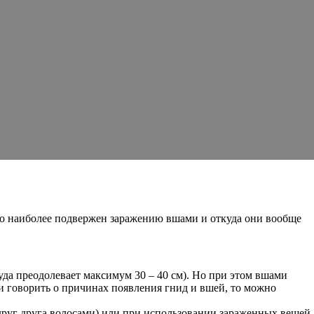
 кто наиболее подвержен заражению вшами и откуда они вообще
руда преодолевает максимум 30 – 40 см). Но при этом вшами
 говорить о причинах появления гнид и вшей, то можно
друг друга волосами) или при использовании зараженных вещей