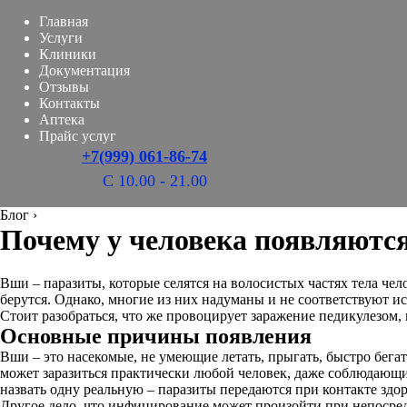
Главная
Услуги
Клиники
Документация
Отзывы
Контакты
Аптека
Прайс услуг
+7(999) 061-86-74
С 10.00 - 21.00
Блог
›
Почему у человека появляютс
Вши – паразиты, которые селятся на волосистых частях тела че
берутся. Однако, многие из них надуманы и не соответствуют ис
Стоит разобраться, что же провоцирует заражение педикулезом, 
Основные причины появления
Вши – это насекомые, не умеющие летать, прыгать, быстро бегат
может заразиться практически любой человек, даже соблюдающи
назвать одну реальную – паразиты передаются при контакте здо
Другое дело, что инфицирование может произойти при непосред