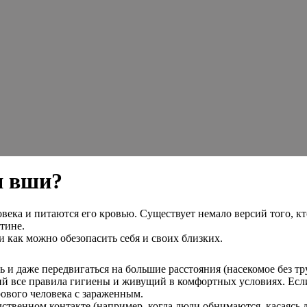
я вши?
ловека и питаются его кровью. Существует немало версий того,
тине.
и как можно обезопасить себя и своих близких.
ь и даже передвигаться на большие расстояния (насекомое без т
й все правила гигиены и живущий в комфортных условиях. Если
рового человека с зараженным.
ственном контакте (например, когда люди обнимаются, касаясь 