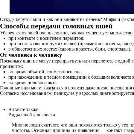
Откуда берутся вши и как они влияют на печень? Мифы и факты
Способы передачи головных вшей
Уберечься от вшей очень сложно, так как существует множество 
при контакте с носителем паразитов;
при использовании чужих вещей (предметов гигиены, одежды
в общественных местах (салоны красоты, бани, спортзалы).
От человека к человеку
Поскольку вши не могут перепрыгнуть или перелететь с одной го
произойти:
во время объятий, совместного сна;
при нахождении в тесном помещении с большим количеством
во время полового акта.
Головные вши могут оказаться в волосах даже после посещения к
Согласно исследованиям, педикулез у взрослых диагностируется 
Читайте также:
Виды вшей у человека
Многие люди считают, что вши появляются только у тех, кт
чистоты. Основная причина их появления — контакт с зара