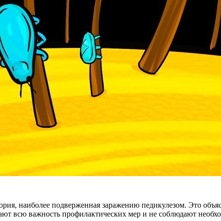
рия, наиболее подверженная заражению педикулезом. Это объясн
нимают всю важность профилактических мер и не соблюдают необ