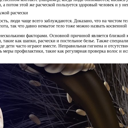
 а потом этой же расческой пользуется здоровый человек и у не
ть, люди чаще всего заблуждаются. Доказано, что на чистом те
 пота, так что давно немытое тело тоже можно назвать косвенно
с несколькими факторами. Основной причиной является близкий 
 такие как шапки, расчески и постельное белье. Также специал
где дети часто играют вместе. Неправильная гигиена и отсутстви
 меры профилактики, такие как регулярная проверка волос и и