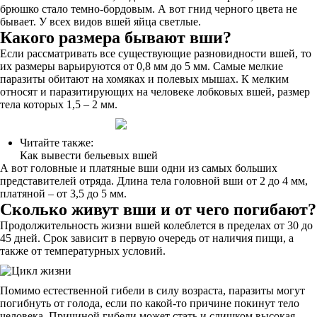
брюшко стало темно-бордовым. А вот гнид черного цвета не
бывает. У всех видов вшей яйца светлые.
Какого размера бывают вши?
Если рассматривать все существующие разновидности вшей, то
их размеры варьируются от 0,8 мм до 5 мм. Самые мелкие
паразиты обитают на хомяках и полевых мышах. К мелким
относят и паразитирующих на человеке лобковых вшей, размер
тела которых 1,5 – 2 мм.
Читайте также:
Как вывести бельевых вшей
А вот головные и платяные вши одни из самых больших
представителей отряда. Длина тела головной вши от 2 до 4 мм,
платяной – от 3,5 до 5 мм.
Сколько живут вши и от чего погибают?
Продолжительность жизни вшей колеблется в пределах от 30 до
45 дней. Срок зависит в первую очередь от наличия пищи, а
также от температурных условий.
Помимо естественной гибели в силу возраста, паразиты могут
погибнуть от голода, если по какой-то причине покинут тело
человека. Причиной гибели может стать и слишком высокая