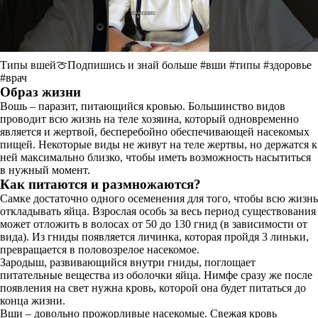
Типы вшей🍈Подпишись и знай больше #вши #типы #здоровье
#врач
Образ жизни
Вошь – паразит, питающийся кровью. Большинство видов
проводит всю жизнь на теле хозяина, который одновременно
является и жертвой, бесперебойно обеспечивающей насекомых
пищей. Некоторые виды не живут на теле жертвы, но держатся к
ней максимально близко, чтобы иметь возможность насытиться
в нужный момент.
Как питаются и размножаются?
Самке достаточно одного осеменения для того, чтобы всю жизнь
откладывать яйца. Взрослая особь за весь период существования
может отложить в волосах от 50 до 130 гнид (в зависимости от
вида). Из гниды появляется личинка, которая пройдя 3 линьки,
превращается в половозрелое насекомое.
Зародыш, развивающийся внутри гниды, поглощает
питательные вещества из оболочки яйца. Нимфе сразу же после
появления на свет нужна кровь, которой она будет питаться до
конца жизни.
Вши – довольно прожорливые насекомые. Свежая кровь