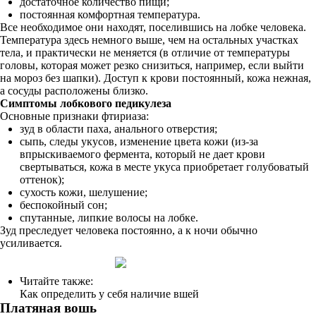
достаточное количество пищи;
постоянная комфортная температура.
Все необходимое они находят, поселившись на лобке человека.
Температура здесь немного выше, чем на остальных участках
тела, и практически не меняется (в отличие от температуры
головы, которая может резко снизиться, например, если выйти
на мороз без шапки). Доступ к крови постоянный, кожа нежная,
а сосуды расположены близко.
Симптомы лобкового педикулеза
Основные признаки фтириаза:
зуд в области паха, анального отверстия;
сыпь, следы укусов, изменение цвета кожи (из-за
впрыскиваемого фермента, который не дает крови
свертываться, кожа в месте укуса приобретает голубоватый
оттенок);
сухость кожи, шелушение;
беспокойный сон;
спутанные, липкие волосы на лобке.
Зуд преследует человека постоянно, а к ночи обычно
усиливается.
Читайте также:
Как определить у себя наличие вшей
Платяная вошь