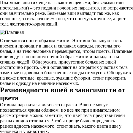
Платяные вши (их еще называют вещевыми, бельевыми или
постельными) – это подвид головных паразитов, но встречаются
они значительно реже. Бельевые вши выглядят так же, как
головные, за исключением того, что они чуть крупнее, а цвет
тела желтовато-коричневый.
Отличаются они и образом жизни. Этот вид большую часть
времени проводит в швах и складках одежды, постельного
белья, а на тело человека перемещается, чтобы поесть. Платяные
вши ведут в основном ночной образ жизни и нападают на
спящих людей. Обнаружить присутствие бельевых вшей
достаточно просто. Они оставляют на открытых участках тела
заметные и довольно болезненные следы от укусов. Обнаружив
на коже плотные, красные, зудящие бугорки, стоит проверить
белье и одежду на наличие насекомых.
Разновидности вшей в зависимости от
цвета
От вида паразита зависит его окраска. Вши не могут
похвастаться ярким обликом, но все же при внимательном
рассмотрении можно заметить, что цвет тела представителей
разных видов отличатся. Чтобы проще было определить
разновидность насекомого, стоит знать, какого цвета вши у
человека и у животных.