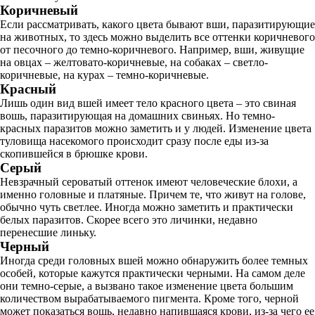
Коричневый
Если рассматривать, какого цвета бывают вши, паразитирующие
на животных, то здесь можно выделить все оттенки коричневого
от песочного до темно-коричневого. Например, вши, живущие
на овцах – желтовато-коричневые, на собаках – светло-
коричневые, на курах – темно-коричневые.
Красный
Лишь один вид вшей имеет тело красного цвета – это свиная
вошь, паразитирующая на домашних свиньях. Но темно-
красных паразитов можно заметить и у людей. Изменение цвета
туловища насекомого происходит сразу после еды из-за
скопившейся в брюшке крови.
Серый
Невзрачный сероватый оттенок имеют человеческие блохи, а
именно головные и платяные. Причем те, что живут на голове,
обычно чуть светлее. Иногда можно заметить и практически
белых паразитов. Скорее всего это личинки, недавно
перенесшие линьку.
Черный
Иногда среди головных вшей можно обнаружить более темных
особей, которые кажутся практически черными. На самом деле
они темно-серые, а вызвано такое изменение цвета большим
количеством вырабатываемого пигмента. Кроме того, черной
может показаться вошь, недавно напившаяся крови, из-за чего ее