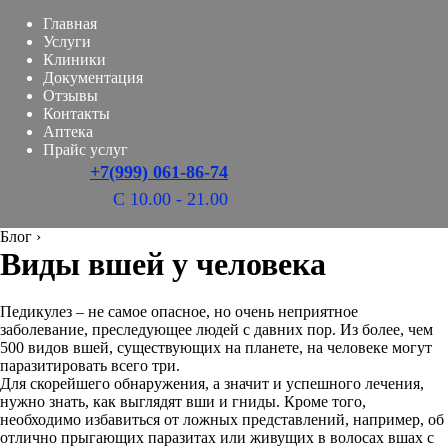
Главная
Услуги
Клиники
Документация
Отзывы
Контакты
Аптека
Прайс услуг
+7(999) 061-86-74
С 10.00 - 21.00
Блог
›
Виды вшей у человека
Педикулез – не самое опасное, но очень неприятное
заболевание, преследующее людей с давних пор. Из более, чем
500 видов вшей, существующих на планете, на человеке могут
паразитировать всего три.
Для скорейшего обнаружения, а значит и успешного лечения,
нужно знать, как выглядят вши и гниды. Кроме того,
необходимо избавиться от ложных представлений, например, об
отлично прыгающих паразитах или живущих в волосах вшах с