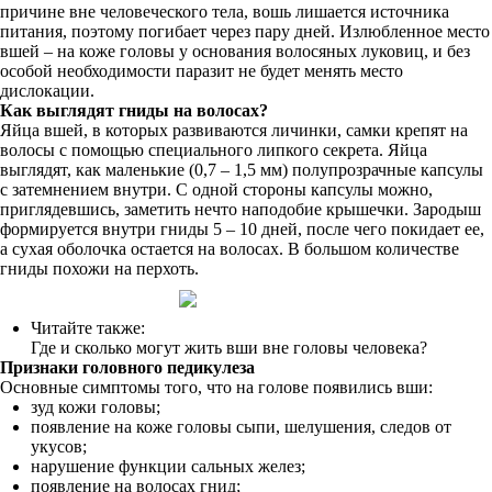
причине вне человеческого тела, вошь лишается источника
питания, поэтому погибает через пару дней. Излюбленное место
вшей – на коже головы у основания волосяных луковиц, и без
особой необходимости паразит не будет менять место
дислокации.
Как выглядят гниды на волосах?
Яйца вшей, в которых развиваются личинки, самки крепят на
волосы с помощью специального липкого секрета. Яйца
выглядят, как маленькие (0,7 – 1,5 мм) полупрозрачные капсулы
с затемнением внутри. С одной стороны капсулы можно,
приглядевшись, заметить нечто наподобие крышечки. Зародыш
формируется внутри гниды 5 – 10 дней, после чего покидает ее,
а сухая оболочка остается на волосах. В большом количестве
гниды похожи на перхоть.
Читайте также:
Где и сколько могут жить вши вне головы человека?
Признаки головного педикулеза
Основные симптомы того, что на голове появились вши:
зуд кожи головы;
появление на коже головы сыпи, шелушения, следов от
укусов;
нарушение функции сальных желез;
появление на волосах гнид;