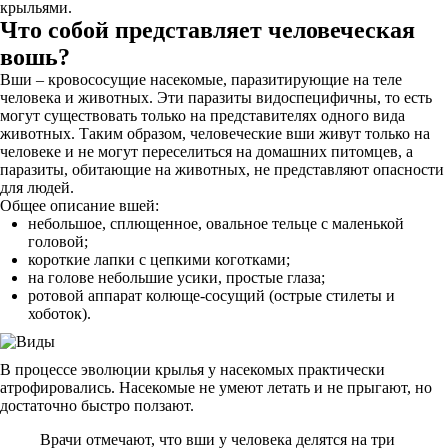
крыльями.
Что собой представляет человеческая
вошь?
Вши – кровососущие насекомые, паразитирующие на теле
человека и животных. Эти паразиты видоспецифичны, то есть
могут существовать только на представителях одного вида
животных. Таким образом, человеческие вши живут только на
человеке и не могут переселиться на домашних питомцев, а
паразиты, обитающие на животных, не представляют опасности
для людей.
Общее описание вшей:
небольшое, сплющенное, овальное тельце с маленькой
головой;
короткие лапки с цепкими коготками;
на голове небольшие усики, простые глаза;
ротовой аппарат колюще-сосущий (острые стилеты и
хоботок).
В процессе эволюции крылья у насекомых практически
атрофировались. Насекомые не умеют летать и не прыгают, но
достаточно быстро ползают.
Врачи отмечают, что вши у человека делятся на три