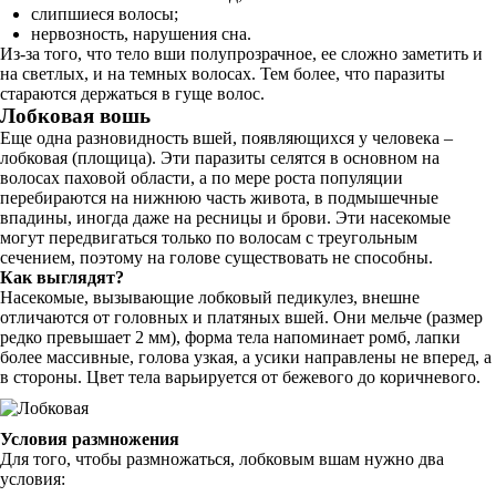
слипшиеся волосы;
нервозность, нарушения сна.
Из-за того, что тело вши полупрозрачное, ее сложно заметить и
на светлых, и на темных волосах. Тем более, что паразиты
стараются держаться в гуще волос.
Лобковая вошь
Еще одна разновидность вшей, появляющихся у человека –
лобковая (площица). Эти паразиты селятся в основном на
волосах паховой области, а по мере роста популяции
перебираются на нижнюю часть живота, в подмышечные
впадины, иногда даже на ресницы и брови. Эти насекомые
могут передвигаться только по волосам с треугольным
сечением, поэтому на голове существовать не способны.
Как выглядят?
Насекомые, вызывающие лобковый педикулез, внешне
отличаются от головных и платяных вшей. Они мельче (размер
редко превышает 2 мм), форма тела напоминает ромб, лапки
более массивные, голова узкая, а усики направлены не вперед, а
в стороны. Цвет тела варьируется от бежевого до коричневого.
Условия размножения
Для того, чтобы размножаться, лобковым вшам нужно два
условия: