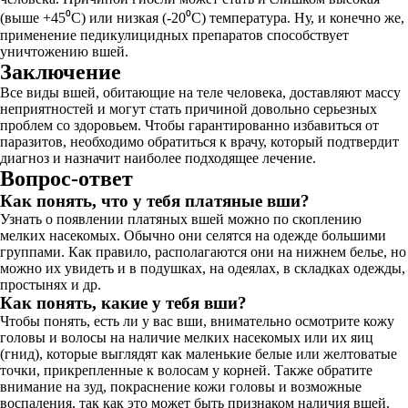
(выше +45⁰С) или низкая (-20⁰С) температура. Ну, и конечно же,
применение педикулицидных препаратов способствует
уничтожению вшей.
Заключение
Все виды вшей, обитающие на теле человека, доставляют массу
неприятностей и могут стать причиной довольно серьезных
проблем со здоровьем. Чтобы гарантированно избавиться от
паразитов, необходимо обратиться к врачу, который подтвердит
диагноз и назначит наиболее подходящее лечение.
Вопрос-ответ
Как понять, что у тебя платяные вши?
Узнать о появлении платяных вшей можно по скоплению
мелких насекомых. Обычно они селятся на одежде большими
группами. Как правило, располагаются они на нижнем белье, но
можно их увидеть и в подушках, на одеялах, в складках одежды,
простынях и др.
Как понять, какие у тебя вши?
Чтобы понять, есть ли у вас вши, внимательно осмотрите кожу
головы и волосы на наличие мелких насекомых или их яиц
(гнид), которые выглядят как маленькие белые или желтоватые
точки, прикрепленные к волосам у корней. Также обратите
внимание на зуд, покраснение кожи головы и возможные
воспаления, так как это может быть признаком наличия вшей.