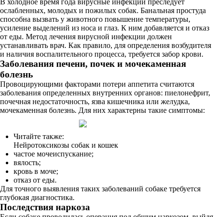
В холодное время года вирусные инфекции преследует
ослабленных, молодых и пожилых собак. Банальная простуда
способна вызвать у животного повышение температуры,
усиление выделений из носа и глаз. К ним добавляется и отказ
от еды. Метод лечения вирусной инфекции должен
устанавливать врач. Как правило, для определения возбудителя
и наличия воспалительного процесса, требуется забор крови.
Заболевания печени, почек и мочекаменная
болезнь
Провоцирующими факторами потери аппетита считаются
заболевания определенных внутренних органов: пиелонефрит,
почечная недостаточность, язва кишечника или желудка,
мочекаменная болезнь. Для них характерны такие симптомы:
Читайте также:
Нейротоксикозы собак и кошек
частое мочеиспускание;
вялость;
кровь в моче;
отказ от еды.
Для точного выявления таких заболеваний собаке требуется
глубокая диагностика.
Последствия наркоза
Если собаке проводилась операция под общим наркозом, выйдя