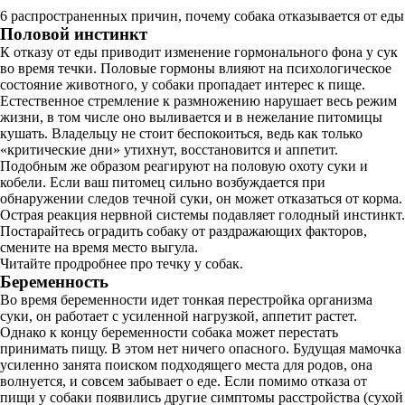
6 распространенных причин, почему собака отказывается от еды
Половой инстинкт
К отказу от еды приводит изменение гормонального фона у сук
во время течки. Половые гормоны влияют на психологическое
состояние животного, у собаки пропадает интерес к пище.
Естественное стремление к размножению нарушает весь режим
жизни, в том числе оно выливается и в нежелание питомицы
кушать. Владельцу не стоит беспокоиться, ведь как только
«критические дни» утихнут, восстановится и аппетит.
Подобным же образом реагируют на половую охоту суки и
кобели. Если ваш питомец сильно возбуждается при
обнаружении следов течной суки, он может отказаться от корма.
Острая реакция нервной системы подавляет голодный инстинкт.
Постарайтесь оградить собаку от раздражающих факторов,
смените на время место выгула.
Читайте продробнее про течку у собак.
Беременность
Во время беременности идет тонкая перестройка организма
суки, он работает с усиленной нагрузкой, аппетит растет.
Однако к концу беременности собака может перестать
принимать пищу. В этом нет ничего опасного. Будущая мамочка
усиленно занята поиском подходящего места для родов, она
волнуется, и совсем забывает о еде. Если помимо отказа от
пищи у собаки появились другие симптомы расстройства (сухой