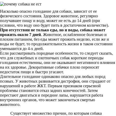
Насколько опасно голодание для собаки, зависит от ее
физического состояния. Здоровое животное, регулярно
получавшее пищу и воду, может не есть до 14 дней (при
условии, что воду оно будет пить в достаточном количестве).
При отсутствии не только еды, но и воды, собака может
прожить около 7 дней
. Животное, ослабленное болезнью и
плохим питанием, без еды может прожить неделю, если же и
воды не будет, то продолжительность жизни в таком состоянии
уменьшится до 4-х дней.
Если рассматривать породные особенности, то следует сказать,
что для служебных и охотничьих собак короткие периоды
голодания естественны, они не оказывают негативного влияния
на их здоровье. Декоративные собачки плохо переносят
недостаток пищи и быстро угасают.
Длительное голодание одинаково опасно для любых пород
псовых. У животных развивается дистрофия, они страдают от
нарушений в работе ЖКТ. Первым признаком серьезной
проблемы становится отказ задних конечностей. Затем
перестают двигаться и передние лапы, нарушается работа
внутренних органов, что может закончиться смертью
животного.
Существует множество причин, по которым собака