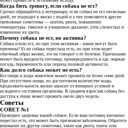
может привести к летальному исходу.
Когда бить тревогу, если собака не ест?
Срочно обращайтесь к ветеринару, если собака не ест несколько
дней, не подходит к миске с водой и у нее появляются другие
тревожные симптомы — апатия, рвота, повышение
температуры, тяжелое и учащенное дыхание, отек слизистых и
изменение их цвета.
Почему собака не ест, но активна?
Собака плохо ест, но при этом активная – какие могут быть
причины? Если собака перестала есть, но при этом ведет
обычный образ жизни, это не говорит о ее болезни. Причинами
может быть вредность питомца, привередливость в еде, жаркая
погода, беременность или период половой активности.
Как долго собака может не есть?
Без пищи и воды животное может прожить не более семи дней.
При отсутствии пищи, но достаточном количестве воды,
продолжительность жизни зависит от внешних условий и
исходного состояния организма. В среднем взрослая собака без
доступа к пище может прожить около двух недель.
Советы
СОВЕТ №1
Проверьте здоровье вашей собаки. Если ваш питомец внезапно
перестал есть, это может быть признаком заболевания. Обратите
внимание на другие симптомы, такие как рвота, понос или