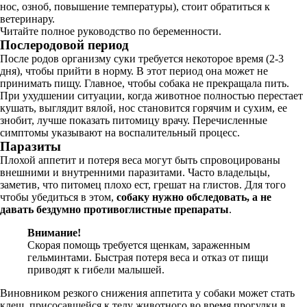
нос, озноб, повышение температуры), стоит обратиться к
ветеринару.
Читайте полное руководство по беременности.
Послеродовой период
После родов организму суки требуется некоторое время (2-3
дня), чтобы прийти в норму. В этот период она может не
принимать пищу. Главное, чтобы собака не прекращала пить.
При ухудшении ситуации, когда животное полностью перестает
кушать, выглядит вялой, нос становится горячим и сухим, ее
знобит, лучше показать питомицу врачу. Перечисленные
симптомы указывают на воспалительный процесс.
Паразиты
Плохой аппетит и потеря веса могут быть спровоцированы
внешними и внутренними паразитами. Часто владельцы,
заметив, что питомец плохо ест, грешат на глистов. Для того
чтобы убедиться в этом,
собаку нужно обследовать, а не
давать бездумно противоглистные препараты
.
Внимание!
Скорая помощь требуется щенкам, зараженным
гельминтами. Быстрая потеря веса и отказ от пищи
приводят к гибели малышей.
Виновником резкого снижения аппетита у собаки может стать
клещ, присосавшейся к телу животного во время прогулки в