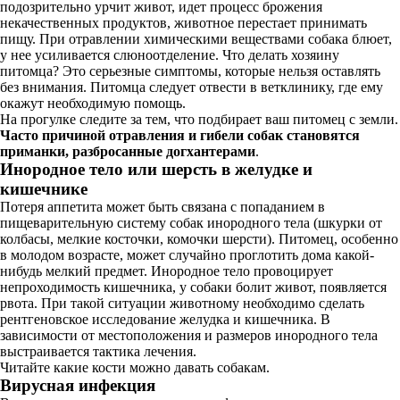
подозрительно урчит живот, идет процесс брожения
некачественных продуктов, животное перестает принимать
пищу. При отравлении химическими веществами собака блюет,
у нее усиливается слюноотделение. Что делать хозяину
питомца? Это серьезные симптомы, которые нельзя оставлять
без внимания. Питомца следует отвести в ветклинику, где ему
окажут необходимую помощь.
На прогулке следите за тем, что подбирает ваш питомец с земли.
Часто причиной отравления и гибели собак становятся
приманки, разбросанные догхантерами
.
Инородное тело или шерсть в желудке и
кишечнике
Потеря аппетита может быть связана с попаданием в
пищеварительную систему собак инородного тела (шкурки от
колбасы, мелкие косточки, комочки шерсти). Питомец, особенно
в молодом возрасте, может случайно проглотить дома какой-
нибудь мелкий предмет. Инородное тело провоцирует
непроходимость кишечника, у собаки болит живот, появляется
рвота. При такой ситуации животному необходимо сделать
рентгеновское исследование желудка и кишечника. В
зависимости от местоположения и размеров инородного тела
выстраивается тактика лечения.
Читайте какие кости можно давать собакам.
Вирусная инфекция