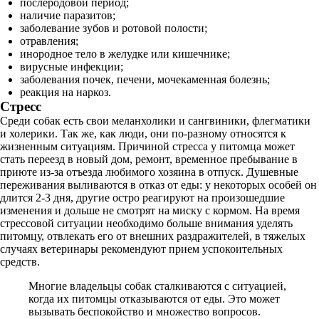
послеродовой период;
наличие паразитов;
заболевание зубов и ротовой полости;
отравления;
инородное тело в желудке или кишечнике;
вирусные инфекции;
заболевания почек, печени, мочекаменная болезнь;
реакция на наркоз.
Стресс
Среди собак есть свои меланхолики и сангвиники, флегматики
и холерики. Так же, как люди, они по-разному относятся к
жизненным ситуациям. Причиной стресса у питомца может
стать переезд в новый дом, ремонт, временное пребывание в
приюте из-за отъезда любимого хозяина в отпуск. Душевные
переживания выливаются в отказ от еды: у некоторых особей он
длится 2-3 дня, другие остро реагируют на произошедшие
изменения и дольше не смотрят на миску с кормом. На время
стрессовой ситуации необходимо больше внимания уделять
питомцу, отвлекать его от внешних раздражителей, в тяжелых
случаях ветеринары рекомендуют прием успокоительных
средств.
Многие владельцы собак сталкиваются с ситуацией,
когда их питомцы отказываются от еды. Это может
вызывать беспокойство и множество вопросов.