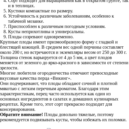
Сорт подходит для выращивания как в открытом грунте, так
и в теплицах.
Кустики компактные по размеру.
Устойчивость к различным заболеваниям, особенно к
табачной мозаике.
Приспособлен к различным погодным условиям.
Кусты неприхотливы и универсальны.
Плоды созревают одновременно.
Крупные плоды имеют призмообразную форму с гладкой и
блестящей кожицей. В среднем вес одной перчины составляет
около 200 г, но встречаются и экземпляры весом от 250 до 300 г.
Толщина стенок варьируется от 4 до 5 мм, а цвет плодов
меняется от зеленого до ярко-красного в зависимости от степени
зрелости.
Многие любители огородничества отмечают превосходные
вкусовые качества перца «Викинг».
Они подчеркивают, что плоды обладают сочной и плотной
мякотью с легким перечным ароматом. Благодаря этим
характеристикам, перец часто используется как один из
основных ингредиентов в салатах и домашних кулинарных
рецептах. Кроме того, этот сорт прекрасно подходит для
консервирования.
Обратите внимание!
Плоды довольно тяжелые, поэтому
рекомендуется подвязывать кусты, чтобы избежать их поломки.