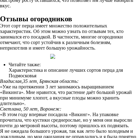
быстрому росту оставшихся, что позволяет им лучше набирать
вкус.
Отзывы огородников
Этот сорт перца имеет множество положительных
характеристик. Об этом можно узнать по отзывам тех, кто
занимался его посадкой. В частности, многие огородники
отмечают, что сорт устойчив к различным болезням,
неприхотлив и имеет большую урожайность.
Читайте также:
Характеристика и описание лучших сортов перца для
Подмосковья
Владислав,35 лет, Брянская область:
«Уже на протяжении 3 лет занимаюсь выращиванием
«Викинга». Мне нравится, что растение даёт большой урожай
при минимуме хлопот, а вкусные плоды можно хранить
длительно».
Светлана, 50 лет, Воронеж:
«В этом году впервые посадила «Викинг». На упаковке
прочитала, что кустики среднерослые, но у меня они выросли
почти до метровой высоты, поэтому пришлось их подвязать.
Я не ожидала большого урожая, так как лето было холодным и
дождливым, но мои ожидания не оправдались и я была приятно