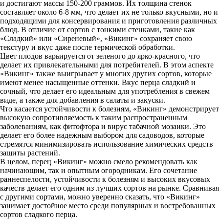
и достигают массы 150-200 граммов. Их толщина стенок
составляет около 6-8 мм, что делает их не только вкусными, но и
подходящими для консервирования и приготовления различных
блюд. В отличие от сортов с тонкими стенками, такие как
«Сладкий» или «Сиреневый», «Викинг» сохраняет свою
текстуру и вкус даже после термической обработки.
Цвет плодов варьируется от зеленого до ярко-красного, что
делает их привлекательными для потребителей. В этом аспекте
«Викинг» также выигрывает у многих других сортов, которые
имеют менее насыщенные оттенки. Вкус перца сладкий и
сочный, что делает его идеальным для употребления в свежем
виде, а также для добавления в салаты и закуски.
Что касается устойчивости к болезням, «Викинг» демонстрирует
высокую сопротивляемость к таким распространенным
заболеваниям, как фитофтора и вирус табачной мозаики. Это
делает его более надежным выбором для садоводов, которые
стремятся минимизировать использование химических средств
защиты растений.
В целом, перец «Викинг» можно смело рекомендовать как
начинающим, так и опытным огородникам. Его сочетание
раннеспелости, устойчивости к болезням и высоких вкусовых
качеств делает его одним из лучших сортов на рынке. Сравнивая
с другими сортами, можно уверенно сказать, что «Викинг»
занимает достойное место среди популярных и востребованных
сортов сладкого перца.