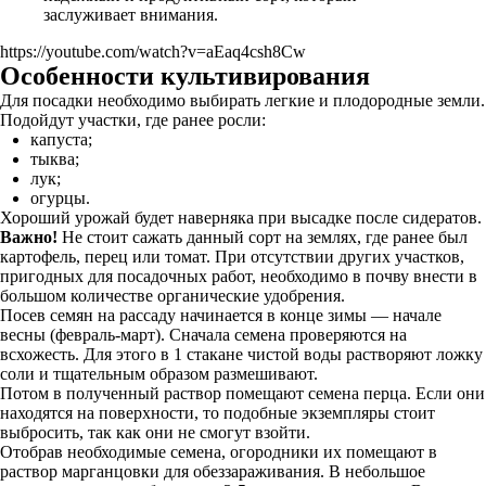
заслуживает внимания.
https://youtube.com/watch?v=aEaq4csh8Cw
Особенности культивирования
Для посадки необходимо выбирать легкие и плодородные земли.
Подойдут участки, где ранее росли:
капуста;
тыква;
лук;
огурцы.
Хороший урожай будет наверняка при высадке после сидератов.
Важно!
Не стоит сажать данный сорт на землях, где ранее был
картофель, перец или томат. При отсутствии других участков,
пригодных для посадочных работ, необходимо в почву внести в
большом количестве органические удобрения.
Посев семян на рассаду начинается в конце зимы — начале
весны (февраль-март). Сначала семена проверяются на
всхожесть. Для этого в 1 стакане чистой воды растворяют ложку
соли и тщательным образом размешивают.
Потом в полученный раствор помещают семена перца. Если они
находятся на поверхности, то подобные экземпляры стоит
выбросить, так как они не смогут взойти.
Отобрав необходимые семена, огородники их помещают в
раствор марганцовки для обеззараживания. В небольшое