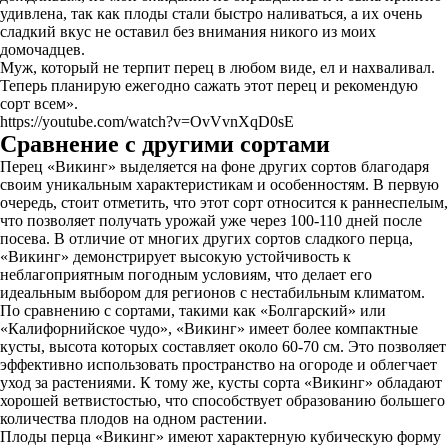
удивлена, так как плоды стали быстро наливаться, а их очень
сладкий вкус не оставил без внимания никого из моих
домочадцев.
Муж, который не терпит перец в любом виде, ел и нахваливал.
Теперь планирую ежегодно сажать этот перец и рекомендую
сорт всем».
https://youtube.com/watch?v=OvVvnXqD0sE
Сравнение с другими сортами
Перец «Викинг» выделяется на фоне других сортов благодаря
своим уникальным характеристикам и особенностям. В первую
очередь, стоит отметить, что этот сорт относится к раннеспелым,
что позволяет получать урожай уже через 100-110 дней после
посева. В отличие от многих других сортов сладкого перца,
«Викинг» демонстрирует высокую устойчивость к
неблагоприятным погодным условиям, что делает его
идеальным выбором для регионов с нестабильным климатом.
По сравнению с сортами, такими как «Болгарский» или
«Калифорнийское чудо», «Викинг» имеет более компактные
кусты, высота которых составляет около 60-70 см. Это позволяет
эффективно использовать пространство на огороде и облегчает
уход за растениями. К тому же, кусты сорта «Викинг» обладают
хорошей ветвистостью, что способствует образованию большего
количества плодов на одном растении.
Плоды перца «Викинг» имеют характерную кубическую форму