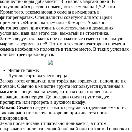
количество воды добавляется 3-5 капель марганцовки. В
получившийся раствор помещаются семена на 1,5-2 часа.
Кроме того, рекомендовано семена вымачивать в
фитопрепаратах. Специалисты советуют для этой цели
применять «Эпинс-экстре» или «Кемире». А можно
фитопрепарат приготовить самостоятельно в домашних
условиях, взяв для этого сок, выжатый из столетника.
Затем следует положить обеззараженные семена на влажную
марлю, завернуть в неё. Потом в течение некоторого времени
семена необходимо положить в тёплое место. В таких условиях
они быстрее проклюнутся.
Читайте также:
Лучшие сорта жгучего перца
Загодя готовят ящички или торфяные горшочки, наполнив их
почвой. Обычно в качестве грунта используется купленная в
магазине специальная земля, которая подготовлена для
выращивания перцев. До посадки семян грунт следует
пропарить или прогреть в духовом шкафу.
Важно!
Семена следует сажать сразу же в отдельные ёмкости,
так как растение не очень хорошо приживается после
пикирования.
Земля после посадки тщательно поливается, а потом
накрывается полиэтиленовой плёнкой или стеклом. Горшочки с