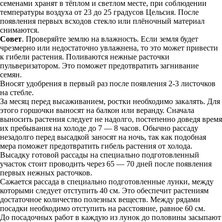
семенами хранят в тёплом и светлом месте, при соблюдении
температуры воздуха от 23 до 25 градусов Цельсия. После
появления первых всходов стекло или плёночный материал
снимаются.
Совет
. Проверяйте землю на влажность. Если земля будет
чрезмерно или недостаточно увлажнена, то это может привести
к гибели растения. Поливаются нежные расточки
пульверизатором. Это поможет предотвратить загнивание
семян.
Вносят удобрения в первый раз после появления 2-3 листочков
на стебле.
За месяц перед высаживанием, ростки необходимо закалять. Для
этого горшочки выносят на балкон или веранду. Сначала
выносить растения следует не надолго, постепенно доведя время
их пребывания на холоде до 7 — 8 часов. Обычно рассаду
незадолго перед высадкой заносят на ночь, так как подобная
мера поможет предотвратить гибель растения от холода.
Высадку готовой рассады на специально подготовленный
участок стоит проводить через 65 — 70 дней после появления
первых нежных расточков.
Сажается рассада в специально подготовленные лунки, между
которыми следует отступить 40 см. Это обеспечит растениям
достаточное количество полезных веществ. Между рядами
посадки необходимо отступить на расстояние, равное 60 см.
До посадочных работ в каждую из лунок до половины засыпают