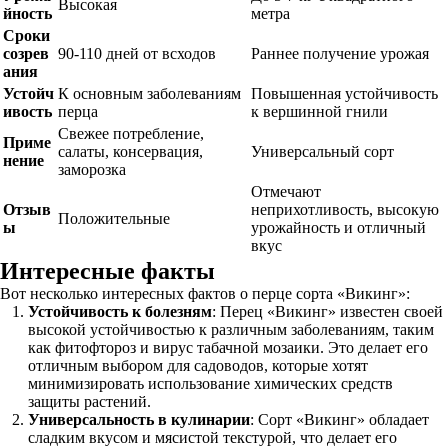
Высокая
йность
метра
Сроки
созрев
90-110 дней от всходов
Раннее получение урожая
ания
Устойч
К основным заболеваниям
Повышенная устойчивость
ивость
перца
к вершинной гнили
Свежее потребление,
Приме
салаты, консервация,
Универсальный сорт
нение
заморозка
Отмечают
Отзыв
неприхотливость, высокую
Положительные
ы
урожайность и отличный
вкус
Интересные факты
Вот несколько интересных фактов о перце сорта «Викинг»:
Устойчивость к болезням
: Перец «Викинг» известен своей
высокой устойчивостью к различным заболеваниям, таким
как фитофтороз и вирус табачной мозаики. Это делает его
отличным выбором для садоводов, которые хотят
минимизировать использование химических средств
защиты растений.
Универсальность в кулинарии
: Сорт «Викинг» обладает
сладким вкусом и мясистой текстурой, что делает его