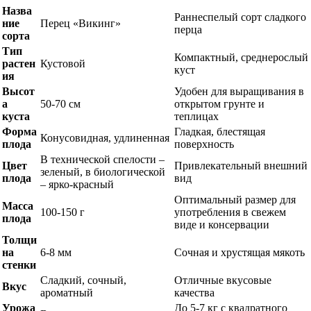
Назва
Раннеспелый сорт сладкого
ние
Перец «Викинг»
перца
сорта
Тип
Компактный, среднерослый
растен
Кустовой
куст
ия
Высот
Удобен для выращивания в
а
50-70 см
открытом грунте и
куста
теплицах
Форма
Гладкая, блестящая
Конусовидная, удлиненная
плода
поверхность
В технической спелости –
Цвет
Привлекательный внешний
зеленый, в биологической
плода
вид
– ярко-красный
Оптимальный размер для
Масса
100-150 г
употребления в свежем
плода
виде и консервации
Толщи
на
6-8 мм
Сочная и хрустящая мякоть
стенки
Сладкий, сочный,
Отличные вкусовые
Вкус
ароматный
качества
Урожа
До 5-7 кг с квадратного