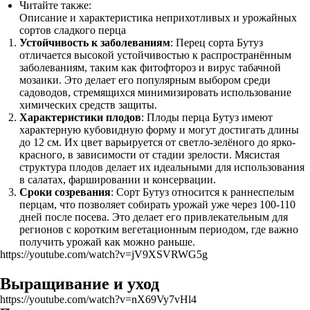
Читайте также:
Описание и характеристика неприхотливых и урожайных
сортов сладкого перца
Устойчивость к заболеваниям
: Перец сорта Бутуз
отличается высокой устойчивостью к распространённым
заболеваниям, таким как фитофтороз и вирус табачной
мозаики. Это делает его популярным выбором среди
садоводов, стремящихся минимизировать использование
химических средств защиты.
Характеристики плодов
: Плоды перца Бутуз имеют
характерную кубовидную форму и могут достигать длины
до 12 см. Их цвет варьируется от светло-зелёного до ярко-
красного, в зависимости от стадии зрелости. Мясистая
структура плодов делает их идеальными для использования
в салатах, фаршировании и консервации.
Сроки созревания
: Сорт Бутуз относится к раннеспелым
перцам, что позволяет собирать урожай уже через 100-110
дней после посева. Это делает его привлекательным для
регионов с коротким вегетационным периодом, где важно
получить урожай как можно раньше.
https://youtube.com/watch?v=jV9XSVRWG5g
Выращивание и уход
https://youtube.com/watch?v=nX69Vy7vHl4