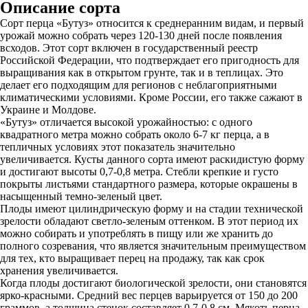
Описание сорта
Сорт перца «Бутуз» относится к среднеранним видам, и первый
урожай можно собрать через 120-130 дней после появления
всходов. Этот сорт включен в государственный реестр
Российской Федерации, что подтверждает его пригодность для
выращивания как в открытом грунте, так и в теплицах. Это
делает его подходящим для регионов с неблагоприятными
климатическими условиями. Кроме России, его также сажают в
Украине и Молдове.
«Бутуз» отличается высокой урожайностью: с одного
квадратного метра можно собрать около 6-7 кг перца, а в
тепличных условиях этот показатель значительно
увеличивается. Кусты данного сорта имеют раскидистую форму
и достигают высоты 0,7-0,8 метра. Стебли крепкие и густо
покрыты листьями стандартного размера, которые окрашены в
насыщенный темно-зеленый цвет.
Плоды имеют цилиндрическую форму и на стадии технической
зрелости обладают светло-зеленым оттенком. В этот период их
можно собирать и употреблять в пищу или же хранить до
полного созревания, что является значительным преимуществом
для тех, кто выращивает перец на продажу, так как срок
хранения увеличивается.
Когда плоды достигают биологической зрелости, они становятся
ярко-красными. Средний вес перцев варьируется от 150 до 200
граммов, а толщина стенок составляет 0,7-0,8 см. Мякоть перца