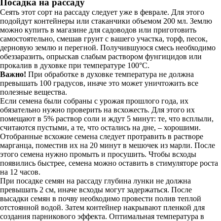
Посадка на рассаду
Сеять этот сорт на рассаду следует уже в феврале. Для этого
подойдут контейнеры или стаканчики объемом 200 мл. Землю
можно купить в магазине для садоводов или приготовить
самостоятельно, смешав грунт с вашего участка, торф, песок,
дерновую землю и перегной. Получившуюся смесь необходимо
обеззаразить, опрыскав слабым раствором фунгицидов или
прокалив в духовке при температуре 100°C.
Важно!
При обработке в духовке температура не должна
превышать 100 градусов, иначе это может уничтожить все
полезные вещества.
Если семена были собраны с урожая прошлого года, их
обязательно нужно проверить на всхожесть. Для этого их
помещают в 5% раствор соли и ждут 5 минут: те, что всплыли,
считаются пустыми, а те, что остались на дне, – хорошими.
Отобранные всхожие семена следует протравить в растворе
марганца, поместив их на 20 минут в мешочек из марли. После
этого семена нужно промыть и просушить. Чтобы всходы
появились быстрее, семена можно оставить в стимуляторе роста
на 12 часов.
При посадке семян на рассаду глубина лунки не должна
превышать 2 см, иначе всходы могут задержаться. После
высадки семян в почву необходимо провести полив теплой
отстоянной водой. Затем контейнер накрывают пленкой для
создания парникового эффекта. Оптимальная температура в