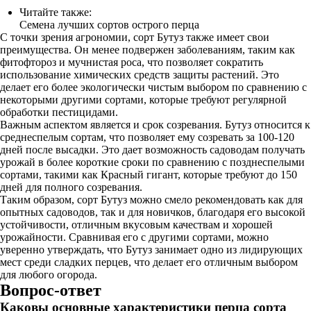
Читайте также:
Семена лучших сортов острого перца
С точки зрения агрономии, сорт Бутуз также имеет свои
преимущества. Он менее подвержен заболеваниям, таким как
фитофтороз и мучнистая роса, что позволяет сократить
использование химических средств защиты растений. Это
делает его более экологически чистым выбором по сравнению с
некоторыми другими сортами, которые требуют регулярной
обработки пестицидами.
Важным аспектом является и срок созревания. Бутуз относится к
среднеспелым сортам, что позволяет ему созревать за 100-120
дней после высадки. Это дает возможность садоводам получать
урожай в более короткие сроки по сравнению с позднеспелыми
сортами, такими как Красный гигант, которые требуют до 150
дней для полного созревания.
Таким образом, сорт Бутуз можно смело рекомендовать как для
опытных садоводов, так и для новичков, благодаря его высокой
устойчивости, отличным вкусовым качествам и хорошей
урожайности. Сравнивая его с другими сортами, можно
уверенно утверждать, что Бутуз занимает одно из лидирующих
мест среди сладких перцев, что делает его отличным выбором
для любого огорода.
Вопрос-ответ
Каковы основные характеристики перца сорта