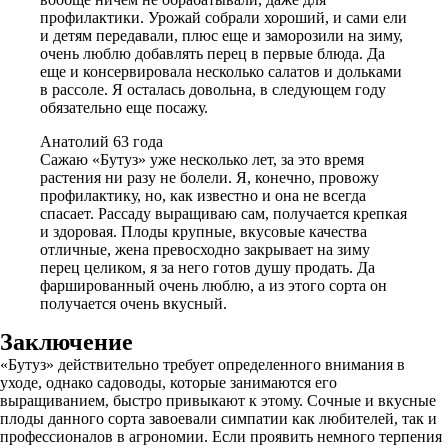
профилактики. Урожай собрали хороший, и сами ели
и детям передавали, плюс еще и заморозили на зиму,
очень люблю добавлять перец в первые блюда. Да
еще и консервировала несколько салатов и дольками
в рассоле. Я осталась довольна, в следующем году
обязательно еще посажу.
Анатолий 63 года
Сажаю «Бутуз» уже несколько лет, за это время
растения ни разу не болели. Я, конечно, провожу
профилактику, но, как известно и она не всегда
спасает. Рассаду выращиваю сам, получается крепкая
и здоровая. Плоды крупные, вкусовые качества
отличные, жена превосходно закрывает на зиму
перец целиком, я за него готов душу продать. Да
фаршированный очень люблю, а из этого сорта он
получается очень вкусный.
Заключение
«Бутуз» действительно требует определенного внимания в
уходе, однако садоводы, которые занимаются его
выращиванием, быстро привыкают к этому. Сочные и вкусные
плоды данного сорта завоевали симпатии как любителей, так и
профессионалов в агрономии. Если проявить немного терпения