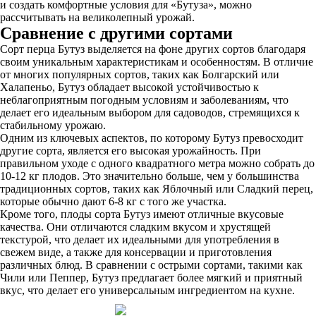
и создать комфортные условия для «Бутуза», можно
рассчитывать на великолепный урожай.
Сравнение с другими сортами
Сорт перца Бутуз выделяется на фоне других сортов благодаря
своим уникальным характеристикам и особенностям. В отличие
от многих популярных сортов, таких как Болгарский или
Халапеньо, Бутуз обладает высокой устойчивостью к
неблагоприятным погодным условиям и заболеваниям, что
делает его идеальным выбором для садоводов, стремящихся к
стабильному урожаю.
Одним из ключевых аспектов, по которому Бутуз превосходит
другие сорта, является его высокая урожайность. При
правильном уходе с одного квадратного метра можно собрать до
10-12 кг плодов. Это значительно больше, чем у большинства
традиционных сортов, таких как Яблочный или Сладкий перец,
которые обычно дают 6-8 кг с того же участка.
Кроме того, плоды сорта Бутуз имеют отличные вкусовые
качества. Они отличаются сладким вкусом и хрустящей
текстурой, что делает их идеальными для употребления в
свежем виде, а также для консервации и приготовления
различных блюд. В сравнении с острыми сортами, такими как
Чили или Пеппер, Бутуз предлагает более мягкий и приятный
вкус, что делает его универсальным ингредиентом на кухне.