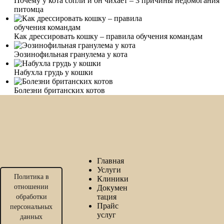
Почему у кота сопли и он чихает – 3 причины недомогания
питомца
Как дрессировать кошку – правила обучения командам
Эозинофильная гранулема у кота
Набухла грудь у кошки
Болезни британских котов
Главная
Услуги
Политика в
Клиники
отношении
Докумен
тация
обработки
Прайс
персональных
услуг
данных