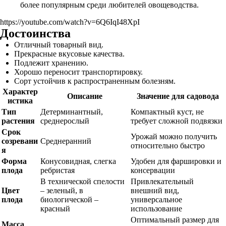
более популярным среди любителей овощеводства.
https://youtube.com/watch?v=6Q6IqI48XpI
Достоинства
Отличный товарный вид.
Прекрасные вкусовые качества.
Подлежит хранению.
Хорошо переносит транспортировку.
Сорт устойчив к распространенным болезням.
Характер
Описание
Значение для садовода
истика
Тип
Детерминантный,
Компактный куст, не
растения
среднерослый
требует сложной подвязки
Срок
Урожай можно получить
созревани
Среднеранний
относительно быстро
я
Форма
Конусовидная, слегка
Удобен для фаршировки и
плода
ребристая
консервации
В технической спелости
Привлекательный
Цвет
– зеленый, в
внешний вид,
плода
биологической –
универсальное
красный
использование
Оптимальный размер для
Масса