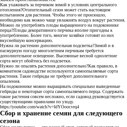
Как ухаживать за перчиком зимой в условиях центрального
отопления?Отопительный сезон может стать настоящим
испытанием для растения. Чтобы этого не произошло,
необходимо как можно чаще увлажнять воздух вокруг растения.
Можно ли употреблять плоды выращенного на подоконнике
перца?Плоды декоративного перчика вполне пригодны к
употреблению. Более того, многие хозяйки готовят из них
вкуснейшую консервацию.
Нужна ли растению дополнительная подсветка?Зимой и в
пасмурную погоду многолетним перчикам требуется
дополнительное освещение. Высеянные весной однолетние
сорта могут обойтись без подсветки.
Нужно ли опылять растения дополнительно?Как правило, в
комнатном садоводстве используются самоопыляемые сорта
растения. Такие гибриды не требуют дополнительного
опыления.
На подоконнике можно выращивать специально выведенные
гибриды и некоторые сорта самоопыляемого перца. Содержать
такие растения совсем несложно, если садовод руководствуется
существующими правилами по уходу.
https://youtube.com/watch?v=IdYOoocvrq4
Сбор и хранение семян для следующего
сезона