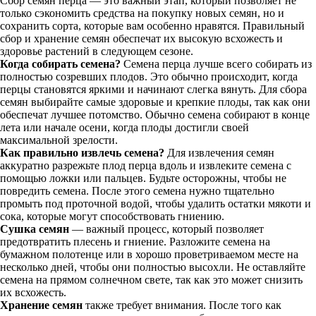
Сбор семян перца — это важный этап, который позволяет не
только сэкономить средства на покупку новых семян, но и
сохранить сорта, которые вам особенно нравятся. Правильный
сбор и хранение семян обеспечат их высокую всхожесть и
здоровье растений в следующем сезоне.
Когда собирать семена?
Семена перца лучше всего собирать из
полностью созревших плодов. Это обычно происходит, когда
перцы становятся яркими и начинают слегка вянуть. Для сбора
семян выбирайте самые здоровые и крепкие плоды, так как они
обеспечат лучшее потомство. Обычно семена собирают в конце
лета или начале осени, когда плоды достигли своей
максимальной зрелости.
Как правильно извлечь семена?
Для извлечения семян
аккуратно разрежьте плод перца вдоль и извлеките семена с
помощью ложки или пальцев. Будьте осторожны, чтобы не
повредить семена. После этого семена нужно тщательно
промыть под проточной водой, чтобы удалить остатки мякоти и
сока, которые могут способствовать гниению.
Сушка семян
— важный процесс, который позволяет
предотвратить плесень и гниение. Разложите семена на
бумажном полотенце или в хорошо проветриваемом месте на
несколько дней, чтобы они полностью высохли. Не оставляйте
семена на прямом солнечном свете, так как это может снизить
их всхожесть.
Хранение семян
также требует внимания. После того как