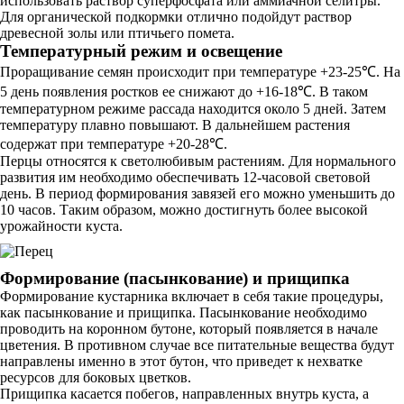
использовать раствор суперфосфата или аммиачной селитры.
Для органической подкормки отлично подойдут раствор
древесной золы или птичьего помета.
Температурный режим и освещение
Проращивание семян происходит при температуре +23-25℃. На
5 день появления ростков ее снижают до +16-18℃. В таком
температурном режиме рассада находится около 5 дней. Затем
температуру плавно повышают. В дальнейшем растения
содержат при температуре +20-28℃.
Перцы относятся к светолюбивым растениям. Для нормального
развития им необходимо обеспечивать 12-часовой световой
день. В период формирования завязей его можно уменьшить до
10 часов. Таким образом, можно достигнуть более высокой
урожайности куста.
Формирование (пасынкование) и прищипка
Формирование кустарника включает в себя такие процедуры,
как пасынкование и прищипка. Пасынкование необходимо
проводить на коронном бутоне, который появляется в начале
цветения. В противном случае все питательные вещества будут
направлены именно в этот бутон, что приведет к нехватке
ресурсов для боковых цветков.
Прищипка касается побегов, направленных внутрь куста, а