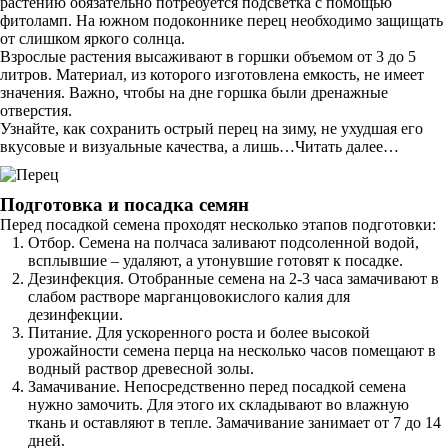
растению обязательно потребуется подсветка с помощью
фитоламп. На южном подоконнике перец необходимо защищать
от слишком яркого солнца.
Взрослые растения высаживают в горшки объемом от 3 до 5
литров. Материал, из которого изготовлена емкость, не имеет
значения. Важно, чтобы на дне горшка были дренажные
отверстия.
Узнайте, как сохранить острый перец на зиму, не ухудшая его
вкусовые и визуальные качества, а лишь…Читать далее…
Подготовка и посадка семян
Перед посадкой семена проходят несколько этапов подготовки:
Отбор. Семена на полчаса заливают подсоленной водой,
всплывшие – удаляют, а утонувшие готовят к посадке.
Дезинфекция. Отобранные семена на 2-3 часа замачивают в
слабом растворе марганцовокислого калия для
дезинфекции.
Питание. Для ускоренного роста и более высокой
урожайности семена перца на несколько часов помещают в
водный раствор древесной золы.
Замачивание. Непосредственно перед посадкой семена
нужно замочить. Для этого их складывают во влажную
ткань и оставляют в тепле. Замачивание занимает от 7 до 14
дней.