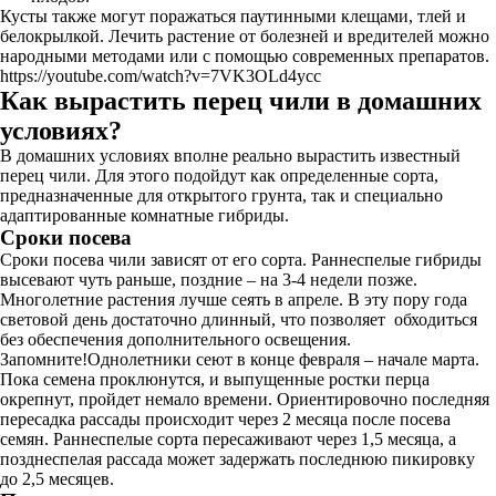
Кусты также могут поражаться паутинными клещами, тлей и
белокрылкой. Лечить растение от болезней и вредителей можно
народными методами или с помощью современных препаратов.
https://youtube.com/watch?v=7VK3OLd4ycc
Как вырастить перец чили в домашних
условиях?
В домашних условиях вполне реально вырастить известный
перец чили. Для этого подойдут как определенные сорта,
предназначенные для открытого грунта, так и специально
адаптированные комнатные гибриды.
Сроки посева
Сроки посева чили зависят от его сорта. Раннеспелые гибриды
высевают чуть раньше, поздние – на 3-4 недели позже.
Многолетние растения лучше сеять в апреле. В эту пору года
световой день достаточно длинный, что позволяет обходиться
без обеспечения дополнительного освещения.
Запомните!Однолетники сеют в конце февраля – начале марта.
Пока семена проклюнутся, и выпущенные ростки перца
окрепнут, пройдет немало времени. Ориентировочно последняя
пересадка рассады происходит через 2 месяца после посева
семян. Раннеспелые сорта пересаживают через 1,5 месяца, а
позднеспелая рассада может задержать последнюю пикировку
до 2,5 месяцев.