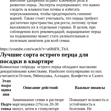
внесение удобрений играют ключевую роль в
развитии перца. Эксперты подчеркивают, что важно
следить за влажностью почвы и избегать
переувлажнения, чтобы предотвратить гниение
корней. Также стоит учитывать, что перцы требуют
достаточно пространства для роста, поэтому лучше
высаживать их в отдельные горшки. В целом, при
соблюдении всех рекомендаций, выращивание перца
на подоконнике может стать увлекательным и
полезным занятием для всей семьи.
https://youtube.com/watch?v=a6fblF8_ThA
Лучшие сорта острого перца для
посадки в квартире
Комнатные гибриды острого перца обладают высокими
декоративными качествами. Наиболее популярными из них
считаются Огонек, Рябинушка, Алладин, Конфетти и Салют.
Этап
выра
Описание действий
Важные нюансы
щива
ния
Замачивание семян в растворе
Повышает всхожесть и
Подго
марганцовки (1%) на 20-30
устойчивость к
товка
минут, затем в стимуляторе
болезням. Не