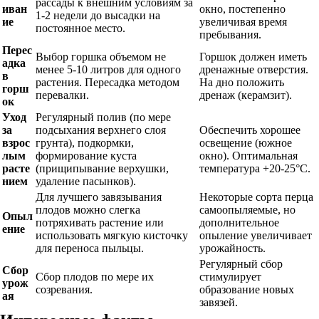
рассады к внешним условиям за
иван
окно, постепенно
1-2 недели до высадки на
ие
увеличивая время
постоянное место.
пребывания.
Перес
Выбор горшка объемом не
Горшок должен иметь
адка
менее 5-10 литров для одного
дренажные отверстия.
в
растения. Пересадка методом
На дно положить
горш
перевалки.
дренаж (керамзит).
ок
Уход
Регулярный полив (по мере
за
подсыхания верхнего слоя
Обеспечить хорошее
взрос
грунта), подкормки,
освещение (южное
лым
формирование куста
окно). Оптимальная
расте
(прищипывание верхушки,
температура +20-25°C.
нием
удаление пасынков).
Для лучшего завязывания
Некоторые сорта перца
плодов можно слегка
самоопыляемые, но
Опыл
потряхивать растение или
дополнительное
ение
использовать мягкую кисточку
опыление увеличивает
для переноса пыльцы.
урожайность.
Регулярный сбор
Сбор
Сбор плодов по мере их
стимулирует
урож
созревания.
образование новых
ая
завязей.