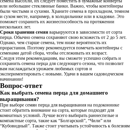
семена высохли, их следует поместить в бумажные конверты
или небольшие стеклянные банки. Важно, чтобы контейнеры
были чистыми и сухими. Храните семена в прохладном, темном
и сухом месте, например, в холодильнике или в кладовке. Это
поможет сохранить их жизнеспособность на протяжении
нескольких лет.
Сроки хранения семян
варьируются в зависимости от сорта
перца. Обычно семена сохраняют свою всхожесть от 2 до 5 лет.
Однако, чем старше семена, тем ниже вероятность их
прорастания. Поэтому рекомендуется помечать контейнеры с
семенами датой сбора, чтобы отслеживать их возраст.
Следуя этим рекомендациям, вы сможете успешно собрать и
сохранить семена перца для следующего сезона, что позволит
вам наслаждаться урожаем любимых сортов и
экспериментировать с новыми. Удачи в вашем садоводческом
начинании!
Вопрос-ответ
Как выбрать семена перца для домашнего
выращивания?
При выборе семян перца для выращивания на подоконнике
стоит обратить внимание на сорта, которые подходят для
комнатных условий. Лучше всего выбирать раннеспелые и
компактные сорта, такие как “Болгарский”, “Чили” или
“Кубовидный”. Также стоит учитывать устойчивость к болезням