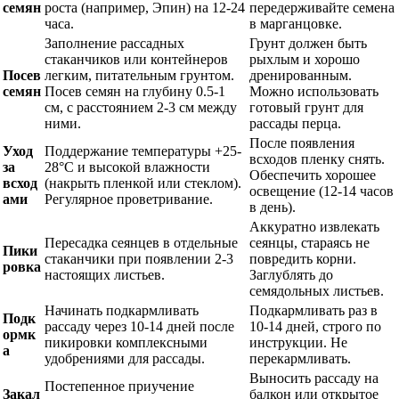
семян
роста (например, Эпин) на 12-24
передерживайте семена
часа.
в марганцовке.
Заполнение рассадных
Грунт должен быть
стаканчиков или контейнеров
рыхлым и хорошо
Посев
легким, питательным грунтом.
дренированным.
семян
Посев семян на глубину 0.5-1
Можно использовать
см, с расстоянием 2-3 см между
готовый грунт для
ними.
рассады перца.
После появления
Уход
Поддержание температуры +25-
всходов пленку снять.
за
28°C и высокой влажности
Обеспечить хорошее
всход
(накрыть пленкой или стеклом).
освещение (12-14 часов
ами
Регулярное проветривание.
в день).
Аккуратно извлекать
Пересадка сеянцев в отдельные
сеянцы, стараясь не
Пики
стаканчики при появлении 2-3
повредить корни.
ровка
настоящих листьев.
Заглублять до
семядольных листьев.
Начинать подкармливать
Подкармливать раз в
Подк
рассаду через 10-14 дней после
10-14 дней, строго по
ормк
пикировки комплексными
инструкции. Не
а
удобрениями для рассады.
перекармливать.
Выносить рассаду на
Постепенное приучение
Закал
балкон или открытое