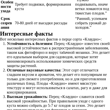
Особен
Требует подвязки, формирования
подвязывать, иначе
ности
куста
ветки ломаются под
ухода
тяжестью плодов.”
Срок
“Ранний, успеваем
созрев
70-80 дней от высадки рассады
собрать урожай до
ания
холодов.”
Интересные факты
Вот несколько интересных фактов о перце сорта «Клаудио»:
Устойчивость к болезням
: Перец «Клаудио» известен своей
высокой устойчивостью к распространённым заболеваниям,
таким как фитофтороз и вирус табачной мозаики. Это делает
его идеальным выбором для садоводов, которые хотят
минимизировать использование химических средств
защиты растений.
Отличные вкусовые качества
: Этот сорт отличается
сладким вкусом и ароматом, что делает его популярным не
только для свежего употребления, но и для приготовления
различных блюд. Плоды «Клаудио» имеют мясистую
текстуру и могут использоваться в салатах, рагу и даже для
консервирования.
Высокая урожайность
: Перец «Клаудио» славится своей
высокой урожайностью. При правильном уходе с одного
куста можно собрать до 5-7 кг плодов за сезон. Это делает
его привлекательным для фермеров и дачников,