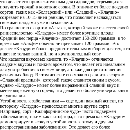
что делает его привлекательным для садоводов, стремящихся
получить урожай в короткие сроки. В отличие от более поздних
сортов, таких как «Болгарский» или «Сладкий», «Клаудио»
созревает на 10-15 дней раньше, что позволяет наслаждаться
свежими плодами уже в начале лета.
По сравнению с сортом «Альфа», который также известен своей
раннеспелостью, «Клаудио» имеет более крупные плоды.
Средний вес перца «Клаудио» достигает 150-200 граммов, в то
время как «Альфа» обычно не превышает 120 граммов. Это
делает «Клаудио» более предпочтительным выбором для тех, кто
ищет не только ранний, но и крупноплодный сорт.
Что касается вкусовых качеств, то «Клаудио» отличается
сладким вкусом и тонким ароматом, что делает его идеальным
для употребления в свежем виде, а также для приготовления
различных блюд. В этом аспекте его можно сравнить с сортом
«Сладкий красный», который также славится своим вкусом,
однако «Клаудио» имеет более выраженный сладкий вкус и
менее выраженную горечь, что делает его более универсальным
в кулинарии.
Устойчивость к заболеваниям — еще один важный аспект, по
которому «Клаудио» превосходит многие другие сорта.
Например, сорт «Калифорнийское чудо» часто подвержен
заболеваниям, таким как фитофтора, в то время как «Клаудио»
демонстрирует высокую устойчивость к этому и другим
распространенным заболеваниям. Это делает его более