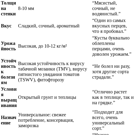
Толщи
“Мясистый,
на
8-10 мм
сочный, не
стенки
водянистый.”
“Один из самых
Вкус
Сладкий, сочный, ароматный
вкусных перцев,
что я пробовал.”
“Кусты буквально
Урожа
облеплены
Высокая, до 10-12 кг/м²
йность
перцами, очень
доволен урожаем.”
Устойч
Высокая устойчивость к вирусу
ивость
“Не болел ни разу,
табачной мозаики (TMV), вирусу
к
хотя другие сорта
пятнистого увядания томатов
болезн
страдали.”
(TSWV), фитофторозу
ям
Услови
“Отлично растет
я
Открытый грунт и теплицы
как в теплице, так и
выращ
на грядке.”
ивания
“Подходит для
Универсальное: свежее
Назнач
всего, очень
потребление, консервация,
ение
универсальный
заморозка
сорт.”
“Нужно