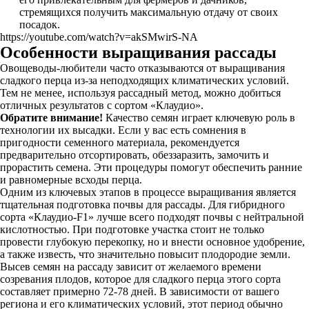
стремящихся получить максимальную отдачу от своих
посадок.
https://youtube.com/watch?v=akSMwirS-NA
Особенности выращивания рассады
Овощеводы-любители часто отказываются от выращивания
сладкого перца из-за неподходящих климатических условий.
Тем не менее, используя рассадный метод, можно добиться
отличных результатов с сортом «Клаудио».
Обратите внимание!
Качество семян играет ключевую роль в
технологии их высадки. Если у вас есть сомнения в
пригодности семенного материала, рекомендуется
предварительно отсортировать, обеззаразить, замочить и
прорастить семена. Эти процедуры помогут обеспечить ранние
и равномерные всходы перца.
Одним из ключевых этапов в процессе выращивания является
тщательная подготовка почвы для рассады. Для гибридного
сорта «Клаудио-F1» лучше всего подходят почвы с нейтральной
кислотностью. При подготовке участка стоит не только
провести глубокую перекопку, но и внести основное удобрение,
а также известь, что значительно повысит плодородие земли.
Высев семян на рассаду зависит от желаемого времени
созревания плодов, которое для сладкого перца этого сорта
составляет примерно 72-78 дней. В зависимости от вашего
региона и его климатических условий, этот период обычно