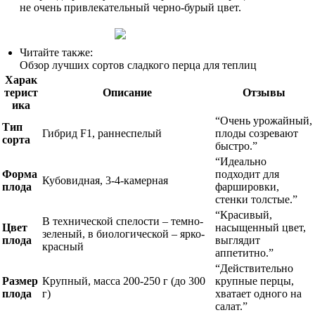
не очень привлекательный черно-бурый цвет.
Читайте также:
Обзор лучших сортов сладкого перца для теплиц
Харак
терист
Описание
Отзывы
ика
“Очень урожайный,
Тип
Гибрид F1, раннеспелый
плоды созревают
сорта
быстро.”
“Идеально
Форма
подходит для
Кубовидная, 3-4-камерная
плода
фаршировки,
стенки толстые.”
“Красивый,
В технической спелости – темно-
Цвет
насыщенный цвет,
зеленый, в биологической – ярко-
плода
выглядит
красный
аппетитно.”
“Действительно
Размер
Крупный, масса 200-250 г (до 300
крупные перцы,
плода
г)
хватает одного на
салат.”