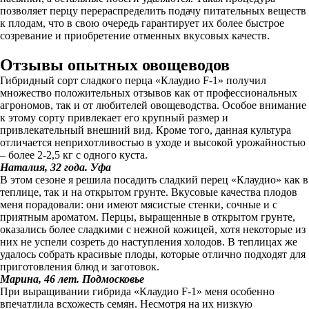
позволяет перцу перераспределить подачу питательных веществ
к плодам, что в свою очередь гарантирует их более быстрое
созревание и приобретение отменных вкусовых качеств.
Отзывы опытных овощеводов
Гибридный сорт сладкого перца «Клаудио F-1» получил
множество положительных отзывов как от профессиональных
агрономов, так и от любителей овощеводства. Особое внимание
к этому сорту привлекает его крупный размер и
привлекательный внешний вид. Кроме того, данная культура
отличается неприхотливостью в уходе и высокой урожайностью
– более 2-2,5 кг с одного куста.
Наталия, 32 года. Уфа
В этом сезоне я решила посадить сладкий перец «Клаудио» как в
теплице, так и на открытом грунте. Вкусовые качества плодов
меня порадовали: они имеют мясистые стенки, сочные и с
приятным ароматом. Перцы, выращенные в открытом грунте,
оказались более сладкими с нежной кожицей, хотя некоторые из
них не успели созреть до наступления холодов. В теплицах же
удалось собрать красивые плоды, которые отлично подходят для
приготовления блюд и заготовок.
Марина, 46 лет. Подмосковье
При выращивании гибрида «Клаудио F-1» меня особенно
впечатлила всхожесть семян. Несмотря на их низкую