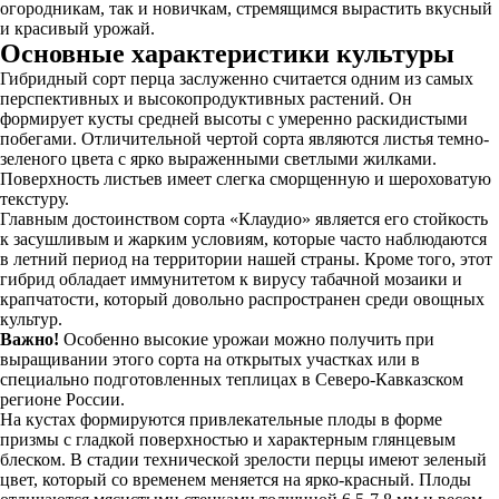
огородникам, так и новичкам, стремящимся вырастить вкусный
и красивый урожай.
Основные характеристики культуры
Гибридный сорт перца заслуженно считается одним из самых
перспективных и высокопродуктивных растений. Он
формирует кусты средней высоты с умеренно раскидистыми
побегами. Отличительной чертой сорта являются листья темно-
зеленого цвета с ярко выраженными светлыми жилками.
Поверхность листьев имеет слегка сморщенную и шероховатую
текстуру.
Главным достоинством сорта «Клаудио» является его стойкость
к засушливым и жарким условиям, которые часто наблюдаются
в летний период на территории нашей страны. Кроме того, этот
гибрид обладает иммунитетом к вирусу табачной мозаики и
крапчатости, который довольно распространен среди овощных
культур.
Важно!
Особенно высокие урожаи можно получить при
выращивании этого сорта на открытых участках или в
специально подготовленных теплицах в Северо-Кавказском
регионе России.
На кустах формируются привлекательные плоды в форме
призмы с гладкой поверхностью и характерным глянцевым
блеском. В стадии технической зрелости перцы имеют зеленый
цвет, который со временем меняется на ярко-красный. Плоды