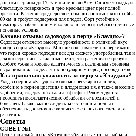
достигать длины до 15 см и ширины до 8 см. Он имеет гладкую,
блестящую поверхность и ярко-красный цвет при полной
зрелости. Растение среднерослое, обычно достигает высоты 60-
80 см, и требует поддержки для плодов. Сорт устойчив к
некоторым заболеваниям и хорошо переносит неблагоприятные
погодные условия.
Каковы отзывы садоводов о перце «Клаудио»?
Садоводы отмечают высокую урожайность и отличный вкус
плодов сорта «Клаудио». Многие пользователи подчеркивают,
что перец хорошо подходит как для свежего употребления, так и
для консервации. Также отмечается, что растения не требуют
особого ухода и хорошо адаптируются к различным условиям
выращивания, что делает их популярными среди огородников.
Как правильно ухаживать за перцем «Клаудио»?
Уход за перцем «Клаудио» включает регулярный полив,
особенно в период цветения и плодоношения, а также внесение
удобрений, содержащих калий и фосфор. Рекомендуется
проводить профилактические обработки от вредителей и
болезней. Также важно следить за состоянием почвы и
обеспечивать достаточное количество солнечного света для
растений.
Советы
СОВЕТ №1
Перед посадкой перца «Клаудио» убедитесь, что вы выбрали