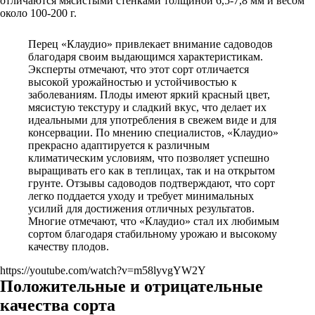
отличаются мясистыми стенками толщиной 6,5-7,8 мм и весом
около 100-200 г.
Перец «Клаудио» привлекает внимание садоводов
благодаря своим выдающимся характеристикам.
Эксперты отмечают, что этот сорт отличается
высокой урожайностью и устойчивостью к
заболеваниям. Плоды имеют яркий красный цвет,
мясистую текстуру и сладкий вкус, что делает их
идеальными для употребления в свежем виде и для
консервации. По мнению специалистов, «Клаудио»
прекрасно адаптируется к различным
климатическим условиям, что позволяет успешно
выращивать его как в теплицах, так и на открытом
грунте. Отзывы садоводов подтверждают, что сорт
легко поддается уходу и требует минимальных
усилий для достижения отличных результатов.
Многие отмечают, что «Клаудио» стал их любимым
сортом благодаря стабильному урожаю и высокому
качеству плодов.
https://youtube.com/watch?v=m58lyvgYW2Y
Положительные и отрицательные
качества сорта