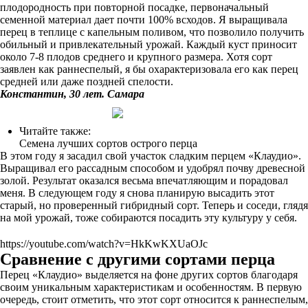
плодородность при повторной посадке, первоначальный
семенной материал дает почти 100% всходов. Я выращивала
перец в теплице с капельным поливом, что позволило получить
обильный и привлекательный урожай. Каждый куст приносит
около 7-8 плодов среднего и крупного размера. Хотя сорт
заявлен как раннеспелый, я бы охарактеризовала его как перец
средней или даже поздней спелости.
Константин, 30 лет. Самара
Читайте также:
Семена лучших сортов острого перца
В этом году я засадил свой участок сладким перцем «Клаудио».
Выращивал его рассадным способом и удобрял почву древесной
золой. Результат оказался весьма впечатляющим и порадовал
меня. В следующем году я снова планирую высадить этот
старый, но проверенный гибридный сорт. Теперь и соседи, глядя
на мой урожай, тоже собираются посадить эту культуру у себя.
https://youtube.com/watch?v=HkKwKXUaOJc
Сравнение с другими сортами перца
Перец «Клаудио» выделяется на фоне других сортов благодаря
своим уникальным характеристикам и особенностям. В первую
очередь, стоит отметить, что этот сорт относится к раннеспелым,