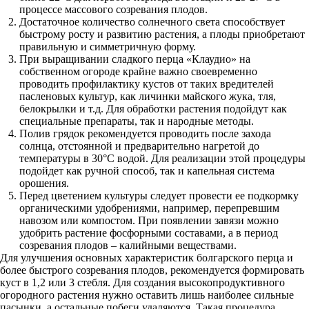
процессе массового созревания плодов.
Достаточное количество солнечного света способствует
быстрому росту и развитию растения, а плоды приобретают
правильную и симметричную форму.
При выращивании сладкого перца «Клаудио» на
собственном огороде крайне важно своевременно
проводить профилактику кустов от таких вредителей
пасленовых культур, как личинки майского жука, тля,
белокрылки и т.д. Для обработки растения подойдут как
специальные препараты, так и народные методы.
Полив грядок рекомендуется проводить после захода
солнца, отстоянной и предварительно нагретой до
температуры в 30°С водой. Для реализации этой процедуры
подойдет как ручной способ, так и капельная система
орошения.
Перед цветением культуры следует провести ее подкормку
органическими удобрениями, например, перепревшим
навозом или компостом. При появлении завязи можно
удобрить растение фосфорными составами, а в период
созревания плодов – калийными веществами.
Для улучшения основных характеристик болгарского перца и
более быстрого созревания плодов, рекомендуется формировать
куст в 1,2 или 3 стебля. Для создания высокопродуктивного
огородного растения нужно оставить лишь наиболее сильные
пасынки, а остальные побеги удаляются. Такая процедура