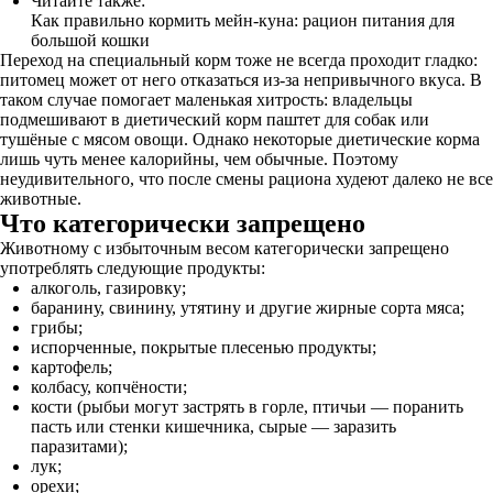
Читайте также:
Как правильно кормить мейн-куна: рацион питания для
большой кошки
Переход на специальный корм тоже не всегда проходит гладко:
питомец может от него отказаться из-за непривычного вкуса. В
таком случае помогает маленькая хитрость: владельцы
подмешивают в диетический корм паштет для собак или
тушёные с мясом овощи. Однако некоторые диетические корма
лишь чуть менее калорийны, чем обычные. Поэтому
неудивительного, что после смены рациона худеют далеко не все
животные.
Что категорически запрещено
Животному с избыточным весом категорически запрещено
употреблять следующие продукты:
алкоголь, газировку;
баранину, свинину, утятину и другие жирные сорта мяса;
грибы;
испорченные, покрытые плесенью продукты;
картофель;
колбасу, копчёности;
кости (рыбьи могут застрять в горле, птичьи — поранить
пасть или стенки кишечника, сырые — заразить
паразитами);
лук;
орехи;