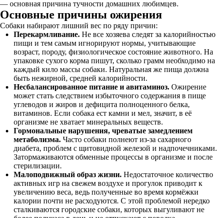
— основная причина тучности домашних любимцев.
Основные причины ожирения
Собаки набирают лишний вес по ряду причин:
Перекармливание.
Не все хозяева следят за калорийностью
пищи и тем самым игнорируют нормы, учитывающие
возраст, породу, физиологическое состояние животного. На
упаковке сухого корма пишут, сколько грамм необходимо на
каждый кило массы собаки. Натуральная же пища должна
быть нежирной, средней калорийности.
Несбалансированное питание и авитаминоз.
Ожирение
может стать следствием избыточного содержания в пище
углеводов и жиров и дефицита полноценного белка,
витаминов. Если собака ест камни и мел, значит, в её
организме не хватает минеральных веществ.
Гормональные нарушения, чреватые замедлением
метаболизма.
Часто собаки полнеют из-за сахарного
диабета, проблем с щитовидной железой и надпочечниками.
Затормаживаются обменные процессы в организме и после
стерилизации.
Малоподвижный образ жизни.
Недостаточное количество
активных игр на свежем воздухе и прогулок приводит к
увеличению веса, ведь полученные во время кормёжки
калории почти не расходуются. С этой проблемой нередко
сталкиваются городские собаки, которых выгуливают не