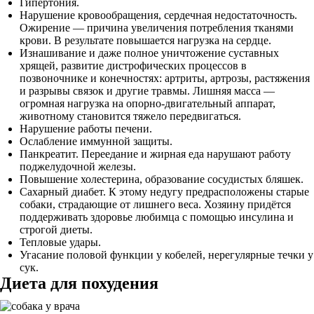
Гипертония.
Нарушение кровообращения, сердечная недостаточность.
Ожирение — причина увеличения потребления тканями
крови. В результате повышается нагрузка на сердце.
Изнашивание и даже полное уничтожение суставных
хрящей, развитие дистрофических процессов в
позвоночнике и конечностях: артриты, артрозы, растяжения
и разрывы связок и другие травмы. Лишняя масса —
огромная нагрузка на опорно-двигательный аппарат,
животному становится тяжело передвигаться.
Нарушение работы печени.
Ослабление иммунной защиты.
Панкреатит. Переедание и жирная еда нарушают работу
поджелудочной железы.
Повышение холестерина, образование сосудистых бляшек.
Сахарный диабет. К этому недугу предрасположены старые
собаки, страдающие от лишнего веса. Хозяину придётся
поддерживать здоровье любимца с помощью инсулина и
строгой диеты.
Тепловые удары.
Угасание половой функции у кобелей, нерегулярные течки у
сук.
Диета для похудения