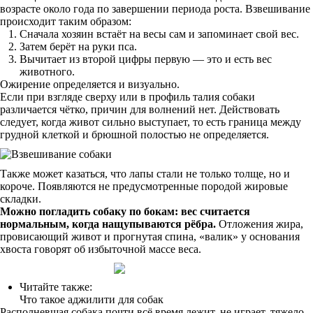
возрасте около года по завершении периода роста. Взвешивание
происходит таким образом:
Сначала хозяин встаёт на весы сам и запоминает свой вес.
Затем берёт на руки пса.
Вычитает из второй цифры первую — это и есть вес
животного.
Ожирение определяется и визуально.
Если при взгляде сверху или в профиль талия собаки
различается чётко, причин для волнений нет. Действовать
следует, когда живот сильно выступает, то есть граница между
грудной клеткой и брюшной полостью не определяется.
Также может казаться, что лапы стали не только толще, но и
короче. Появляются не предусмотренные породой жировые
складки.
Можно погладить собаку по бокам: вес считается
нормальным, когда нащупываются рёбра.
Отложения жира,
провисающий живот и прогнутая спина, «валик» у основания
хвоста говорят об избыточной массе веса.
Читайте также:
Что такое аджилити для собак
Располневшая собака почти всё время лежит, не играет, тяжело