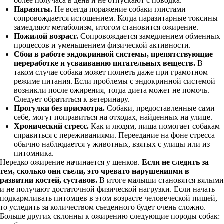
более получаса в день и не отпускают с поводка.
Паразиты.
Не всегда поражение собаки глистами
сопровождается истощением. Когда паразитарные токсины
замедляют метаболизм, итогом становится ожирение.
Пожилой возраст.
Сопровождается замедлением обменных
процессов и уменьшением физической активности.
Сбои в работе эндокринной системы, препятствующие
переработке и усваиванию питательных веществ.
В
таком случае собака может полнеть даже при грамотном
режиме питания. Если проблемы с эндокринной системой
возникли после ожирения, тогда диета может не помочь.
Следует обратиться к ветеринару.
Прогулки без присмотра.
Собаки, предоставленные сами
себе, могут поправиться на отходах, найденных на улице.
Хронический стресс.
Как и людям, пища помогает собакам
справиться с переживаниями. Переедание на фоне стресса
обычно наблюдается у животных, взятых с улицы или из
питомника.
Нередко ожирение начинается у щенков.
Если не следить за
тем, сколько они съели, это чревато нарушениями в
развитии костей, суставов.
В итоге малыши становятся вялыми
и не получают достаточной физической нагрузки. Если начать
подкармливать питомцев в этом возрасте человеческой пищей,
то уследить за количеством съеденного будет очень сложно.
Больше других склонны к ожирению следующие породы собак: