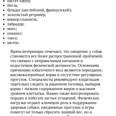
бассет-хаунд;
бигль;
бульдог (английский, французский);
золотистый ретривер;
коккер-спаниель;
лабрадор;
мопс;
пекинес;
такса;
шелти.
Врачи-ветеринары отмечают, что ожирение у собак
становится все более распространенной проблемой,
что связано с неправильным питанием и
недостатком физической активности. Основными
причинами избыточного веса являются переедание,
высококалорийные корма и отсутствие регулярных
прогулок. Специалисты рекомендуют владельцам
тщательно следить за рационом питомца, выбирая
корма с низким содержанием жиров и высоким
уровнем клетчатки. Важно также контролировать
порции и избегать частых угощений. Физические
нагрузки играют ключевую роль в поддержании
здоровья собаки; ежедневные прогулки и игры
помогут не только сбросить лишний вес, но и