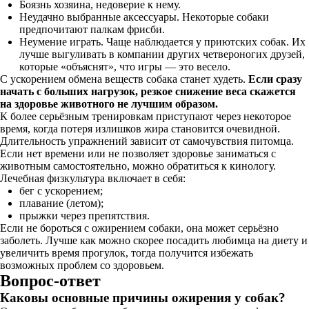
Боязнь хозяина, недоверие к нему.
Неудачно выбранные аксессуары. Некоторые собаки
предпочитают палкам фрисби.
Неумение играть. Чаще наблюдается у приютских собак. Их
лучше выгуливать в компании других четвероногих друзей,
которые «объяснят», что игры — это весело.
С ускорением обмена веществ собака станет худеть.
Если сразу
начать с больших нагрузок, резкое снижение веса скажется
на здоровье животного не лучшим образом.
К более серьёзным тренировкам приступают через некоторое
время, когда потеря излишков жира становится очевидной.
Длительность упражнений зависит от самочувствия питомца.
Если нет времени или не позволяет здоровье заниматься с
животным самостоятельно, можно обратиться к кинологу.
Лечебная физкультура включает в себя:
бег с ускорением;
плавание (летом);
прыжки через препятствия.
Если не бороться с ожирением собаки, она может серьёзно
заболеть. Лучше как можно скорее посадить любимца на диету и
увеличить время прогулок, тогда получится избежать
возможных проблем со здоровьем.
Вопрос-ответ
Каковы основные причины ожирения у собак?