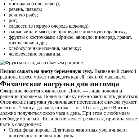
приправы (соль, перец);
ревень, щавель;
речную рыбу;
рис;
сладости (в первую очередь шоколад);
сырые яйца и мясо, не прошедшее должную обработку;
фрукты с косточками: абрикос, авокадо, виноград, гранат,
цитрусовые и др.;
хлебобулочные изделия, выпечку;
человеческие витамины.
Нельзя сажать на диету беременную суку.
Вызванный сменой
рациона стресс может навредить как ей, так и её малышам.
Физические нагрузки для питомца
Ожирение лечится комплексно. Диета — лишь половина
решения проблемы. Полную собаку нужно заставлять двигаться.
Физические нагрузки увеличивают постепенно: сначала гуляют
всего на 5 минут дольше, потом — на 10 и так далее В итоге
должно получиться около часа в день. При этом с любимцем
необходимо играть. Если он не желает резвиться, причина может
быть в следующем:
Специфика породы. Для таких животных увеличивают
длительность пеших прогулок.