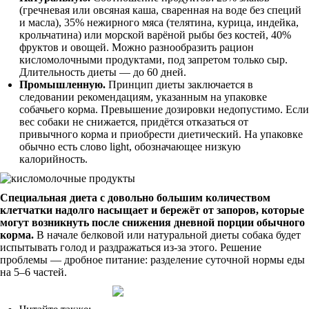
(гречневая или овсяная каша, сваренная на воде без специй
и масла), 35% нежирного мяса (телятина, курица, индейка,
крольчатина) или морской варёной рыбы без костей, 40%
фруктов и овощей. Можно разнообразить рацион
кисломолочными продуктами, под запретом только сыр.
Длительность диеты — до 60 дней.
Промышленную.
Принцип диеты заключается в
следовании рекомендациям, указанным на упаковке
собачьего корма. Превышение дозировки недопустимо. Если
вес собаки не снижается, придётся отказаться от
привычного корма и приобрести диетический. На упаковке
обычно есть слово light, обозначающее низкую
калорийность.
Специальная диета с довольно большим количеством
клетчатки надолго насыщает и бережёт от запоров, которые
могут возникнуть после снижения дневной порции обычного
корма.
В начале белковой или натуральной диеты собака будет
испытывать голод и раздражаться из-за этого. Решение
проблемы — дробное питание: разделение суточной нормы еды
на 5–6 частей.