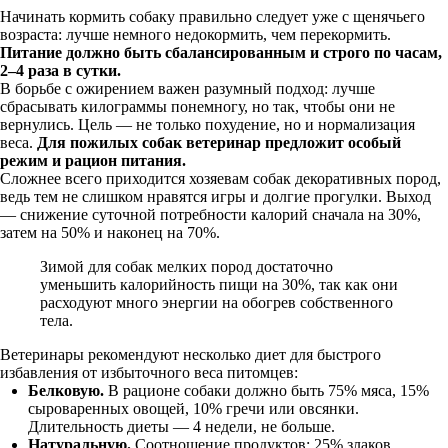
Начинать кормить собаку правильно следует уже с щенячьего
возраста: лучше немного недокормить, чем перекормить.
Питание должно быть сбалансированным и строго по часам,
2–4 раза в сутки.
В борьбе с ожирением важен разумный подход: лучше
сбрасывать килограммы понемногу, но так, чтобы они не
вернулись. Цель — не только похудение, но и нормализация
веса.
Для пожилых собак ветеринар предложит особый
режим и рацион питания.
Сложнее всего приходится хозяевам собак декоративных пород,
ведь тем не слишком нравятся игры и долгие прогулки. Выход
— снижение суточной потребности калорий сначала на 30%,
затем на 50% и наконец на 70%.
Зимой для собак мелких пород достаточно
уменьшить калорийность пищи на 30%, так как они
расходуют много энергии на обогрев собственного
тела.
Ветеринары рекомендуют несколько диет для быстрого
избавления от избыточного веса питомцев:
Белковую.
В рационе собаки должно быть 75% мяса, 15%
сыроваренных овощей, 10% гречи или овсянки.
Длительность диеты — 4 недели, не больше.
Натуральную.
Соотношение продуктов: 25% злаков