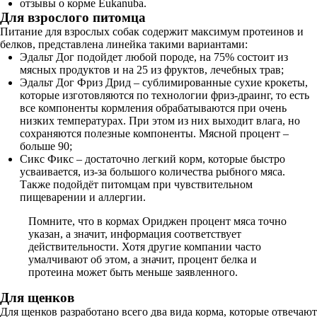
отзывы о корме Eukanuba.
Для взрослого питомца
Питание для взрослых собак содержит максимум протеинов и
белков, представлена линейка такими вариантами:
Эдальт Дог подойдет любой породе, на 75% состоит из
мясных продуктов и на 25 из фруктов, лечебных трав;
Эдальт Дог Фриз Дрид – сублимированные сухие крокеты,
которые изготовляются по технологии фриз-драинг, то есть
все компоненты кормления обрабатываются при очень
низких температурах. При этом из них выходит влага, но
сохраняются полезные компоненты. Мясной процент –
больше 90;
Сикс Фикс – достаточно легкий корм, которые быстро
усваивается, из-за большого количества рыбного мяса.
Также подойдёт питомцам при чувствительном
пищеварении и аллергии.
Помните, что в кормах Ориджен процент мяса точно
указан, а значит, информация соответствует
действительности. Хотя другие компании часто
умалчивают об этом, а значит, процент белка и
протеина может быть меньше заявленного.
Для щенков
Для щенков разработано всего два вида корма, которые отвечают