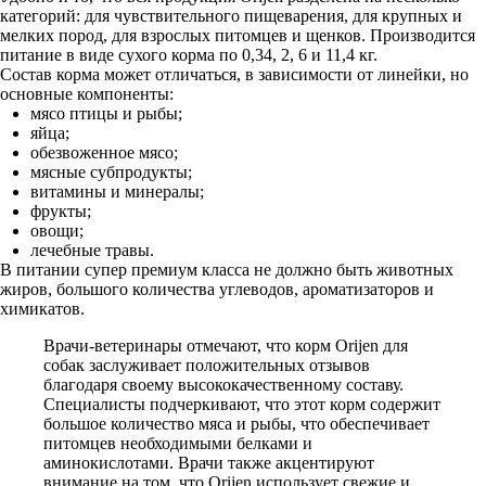
категорий: для чувствительного пищеварения, для крупных и
мелких пород, для взрослых питомцев и щенков. Производится
питание в виде сухого корма по 0,34, 2, 6 и 11,4 кг.
Состав корма может отличаться, в зависимости от линейки, но
основные компоненты:
мясо птицы и рыбы;
яйца;
обезвоженное мясо;
мясные субпродукты;
витамины и минералы;
фрукты;
овощи;
лечебные травы.
В питании супер премиум класса не должно быть животных
жиров, большого количества углеводов, ароматизаторов и
химикатов.
Врачи-ветеринары отмечают, что корм Orijen для
собак заслуживает положительных отзывов
благодаря своему высококачественному составу.
Специалисты подчеркивают, что этот корм содержит
большое количество мяса и рыбы, что обеспечивает
питомцев необходимыми белками и
аминокислотами. Врачи также акцентируют
внимание на том, что Orijen использует свежие и