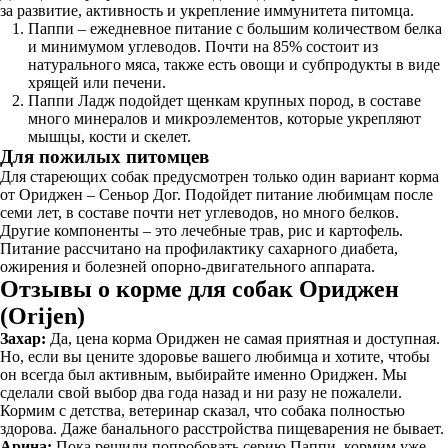
за развитие, активность и укрепление иммунитета питомца.
Паппи – ежедневное питание с большим количеством белка
и минимумом углеводов. Почти на 85% состоит из
натурального мяса, также есть овощи и субпродукты в виде
хрящей или печени.
Паппи Ладж подойдет щенкам крупных пород, в составе
много минералов и микроэлементов, которые укрепляют
мышцы, кости и скелет.
Для пожилых питомцев
Для стареющих собак предусмотрен только один вариант корма
от Ориджен – Сеньор Дог. Подойдет питание любимцам после
семи лет, в составе почти нет углеводов, но много белков.
Другие компоненты – это лечебные трав, рис и картофель.
Питание рассчитано на профилактику сахарного диабета,
ожирения и болезней опорно-двигательного аппарата.
Отзывы о корме для собак Ориджен
(Orijen)
Захар:
Да, цена корма Ориджен не самая приятная и доступная.
Но, если вы цените здоровье вашего любимца и хотите, чтобы
он всегда был активным, выбирайте именно Ориджен. Мы
сделали свой выбор два года назад и ни разу не пожалели.
Кормим с детства, ветеринар сказал, что собака полностью
здорова. Даже банального расстройства пищеварения не бывает.
Арина:
Пока решили попробовать серию Паппи, кормим уже