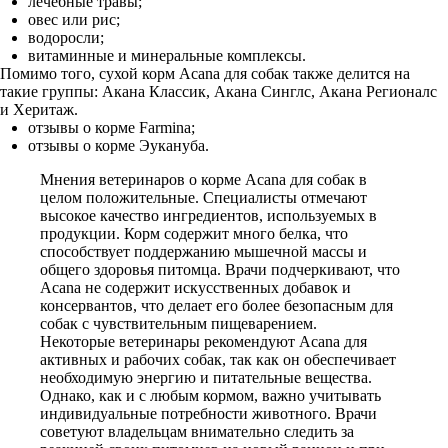
лечебные травы;
овес или рис;
водоросли;
витаминные и минеральные комплексы.
Помимо того, сухой корм Acana для собак также делится на
такие группы: Акана Классик, Акана Синглс, Акана Регионалс
и Херитаж.
отзывы о корме Farmina;
отзывы о корме Эукануба.
Мнения ветеринаров о корме Acana для собак в
целом положительные. Специалисты отмечают
высокое качество ингредиентов, используемых в
продукции. Корм содержит много белка, что
способствует поддержанию мышечной массы и
общего здоровья питомца. Врачи подчеркивают, что
Acana не содержит искусственных добавок и
консервантов, что делает его более безопасным для
собак с чувствительным пищеварением.
Некоторые ветеринары рекомендуют Acana для
активных и рабочих собак, так как он обеспечивает
необходимую энергию и питательные вещества.
Однако, как и с любым кормом, важно учитывать
индивидуальные потребности животного. Врачи
советуют владельцам внимательно следить за