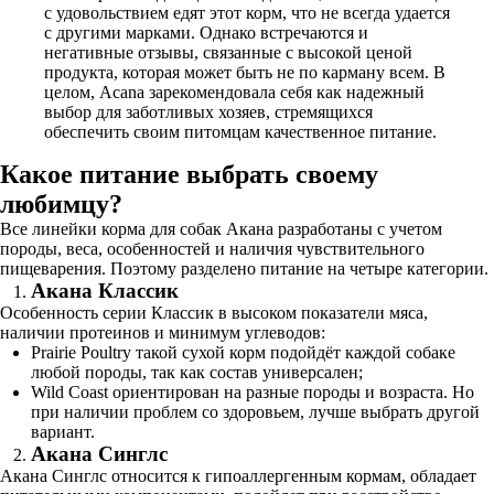
с удовольствием едят этот корм, что не всегда удается
с другими марками. Однако встречаются и
негативные отзывы, связанные с высокой ценой
продукта, которая может быть не по карману всем. В
целом, Acana зарекомендовала себя как надежный
выбор для заботливых хозяев, стремящихся
обеспечить своим питомцам качественное питание.
Какое питание выбрать своему
любимцу?
Все линейки корма для собак Акана разработаны с учетом
породы, веса, особенностей и наличия чувствительного
пищеварения. Поэтому разделено питание на четыре категории.
Акана Классик
Особенность серии Классик в высоком показатели мяса,
наличии протеинов и минимум углеводов:
Prairie Poultry такой сухой корм подойдёт каждой собаке
любой породы, так как состав универсален;
Wild Coast ориентирован на разные породы и возраста. Но
при наличии проблем со здоровьем, лучше выбрать другой
вариант.
Акана Синглс
Акана Синглс относится к гипоаллергенным кормам, обладает