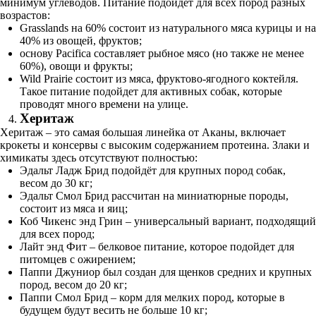
минимум углеводов. Питание подойдет для всех пород разных
возрастов:
Grasslands на 60% состоит из натурального мяса курицы и на
40% из овощей, фруктов;
основу Pacifica составляет рыбное мясо (но также не менее
60%), овощи и фрукты;
Wild Prairie состоит из мяса, фруктово-ягодного коктейля.
Такое питание подойдет для активных собак, которые
проводят много времени на улице.
Херитаж
Херитаж – это самая большая линейка от Аканы, включает
крокеты и консервы с высоким содержанием протеина. Злаки и
химикаты здесь отсутствуют полностью:
Эдальт Ладж Брид подойдёт для крупных пород собак,
весом до 30 кг;
Эдальт Смол Брид рассчитан на миниатюрные породы,
состоит из мяса и яиц;
Коб Чикенс энд Грин – универсальный вариант, подходящий
для всех пород;
Лайт энд Фит – белковое питание, которое подойдет для
питомцев с ожирением;
Паппи Джуниор был создан для щенков средних и крупных
пород, весом до 20 кг;
Паппи Смол Брид – корм для мелких пород, которые в
будущем будут весить не больше 10 кг;