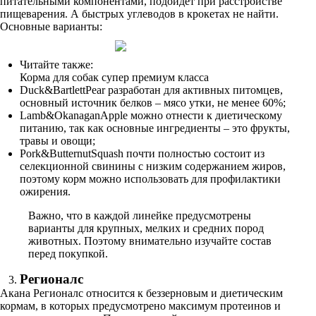
питательными компонентами, подойдет при расстройстве
пищеварения. А быстрых углеводов в крокетах не найти.
Основные варианты:
Читайте также:
Корма для собак супер премиум класса
Duck&BartlettPear разработан для активных питомцев,
основный источник белков – мясо утки, не менее 60%;
Lamb&OkanaganApple можно отнести к диетическому
питанию, так как основные ингредиенты – это фрукты,
травы и овощи;
Pork&ButternutSquash почти полностью состоит из
селекционной свинины с низким содержанием жиров,
поэтому корм можно использовать для профилактики
ожирения.
Важно, что в каждой линейке предусмотрены
варианты для крупных, мелких и средних пород
животных. Поэтому внимательно изучайте состав
перед покупкой.
Регионалс
Акана Регионалс относится к беззерновым и диетическим
кормам, в которых предусмотрено максимум протеинов и