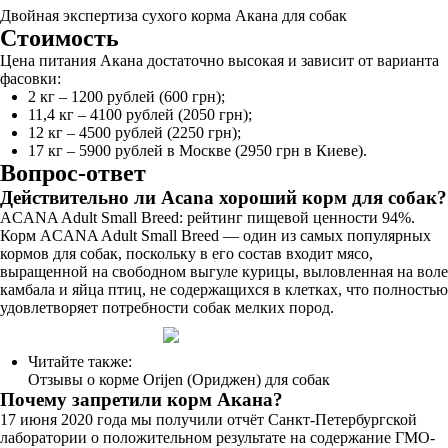
Двойная экспертиза сухого корма Акана для собак
Стоимость
Цена питания Акана достаточно высокая и зависит от варианта
фасовки:
2 кг – 1200 рублей (600 грн);
11,4 кг – 4100 рублей (2050 грн);
12 кг – 4500 рублей (2250 грн);
17 кг – 5900 рублей в Москве (2950 грн в Киеве).
Вопрос-ответ
Действительно ли Acana хороший корм для собак?
ACANA Adult Small Breed: рейтинг пищевой ценности 94%.
Корм ACANA Adult Small Breed — один из самых популярных
кормов для собак, поскольку в его состав входит мясо,
выращенной на свободном выгуле курицы, выловленная на воле
камбала и яйца птиц, не содержащихся в клетках, что полностью
удовлетворяет потребности собак мелких пород.
Читайте также:
Отзывы о корме Orijen (Ориджен) для собак
Почему запретили корм Акана?
17 июня 2020 года мы получили отчёт Санкт-Петербургской
лаборатории о положительном результате на содержание ГМО-