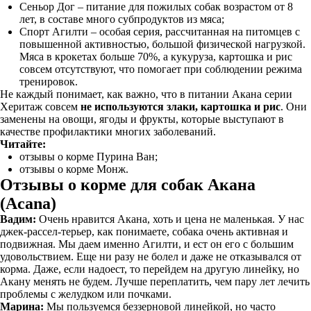
Сеньор Дог – питание для пожилых собак возрастом от 8
лет, в составе много субпродуктов из мяса;
Спорт Агилти – особая серия, рассчитанная на питомцев с
повышенной активностью, большой физической нагрузкой.
Мяса в крокетах больше 70%, а кукуруза, картошка и рис
совсем отсутствуют, что помогает при соблюдении режима
тренировок.
Не каждый понимает, как важно, что в питании Акана серии
Херитаж совсем
не используются злаки, картошка и рис
. Они
заменены на овощи, ягоды и фрукты, которые выступают в
качестве профилактики многих заболеваний.
Читайте:
отзывы о корме Пурина Ван;
отзывы о корме Монж.
Отзывы о корме для собак Акана
(Acana)
Вадим:
Очень нравится Акана, хоть и цена не маленькая. У нас
джек-рассел-терьер, как понимаете, собака очень активная и
подвижная. Мы даем именно Агилти, и ест он его с большим
удовольствием. Еще ни разу не болел и даже не отказывался от
корма. Даже, если надоест, то перейдем на другую линейку, но
Акану менять не будем. Лучше переплатить, чем пару лет лечить
проблемы с желудком или почками.
Марина:
Мы пользуемся беззерновой линейкой, но часто