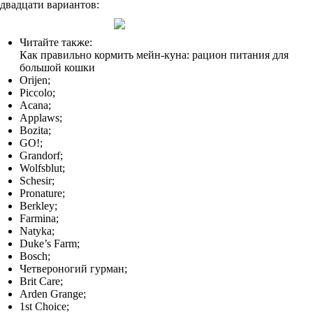
двадцати вариантов:
Читайте также:
Как правильно кормить мейн-куна: рацион питания для
большой кошки
Orijen;
Piccolo;
Acana;
Applaws;
Bozita;
GO!;
Grandorf;
Wolfsblut;
Schesir;
Pronature;
Berkley;
Farmina;
Natyka;
Duke’s Farm;
Bosch;
Четвероногий гурман;
Brit Care;
Arden Grange;
1st Choice;