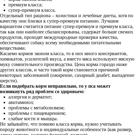
премиум класса;
супер-премиум класса.
Отдельный тип рациона – холистики и лечебные диеты, хотя по
качеству они близки к супер-премиум питанию. Лучшим
вариантом считается питание супер-премиум и премиум класса,
так как они наиболее сбалансированы, содержат больше свежих
продуктов, проходят международные проверки качества,
обеспечивают собаку всему необходимыми питательными
веществами.
Касаемо кормов эконом класса, то в них много консервантов,
химикатов, усилителей вкуса, а вместо мяса используют мясную
муку сомнительного производства. Цена корма гораздо ниже
других классов, и часто такой корм становится причиной
некоторых заболеваний (ожирение, сахарный диабет, выпадение
шерсти).
Если подобрать корм неправильно, то у пса может
возникнуть ряд проблем со здоровьем:
аллергия и дерматит;
авитаминоз;
проблемы с метаболизмом;
проблемы с пищеварением;
слабые кости и мышцы.
Не забывайте, что помимо класса корма, нужно учитывать
породу животного и индивидуальные особенности (как размер,
длина шерсти, наличие болезней, возраст).