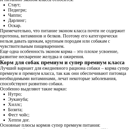
Стаут;
Педигри;
Чаппи;
Дарлинг;
Оскар.
Примечательно, что питание эконом класса почти не содержит
протеина, витаминов и белков. Поэтому его категорически
нельзя давать щенкам, крупным породам или собакам с
чувствительным пищеварением.
Еще одна особенность эконом корма – это плохое усвоение,
развитие несварение желудка и ожирения.
Корм для собак премиум и супер премиум класса
Лучший вариант для ежедневного рациона собаки – корма супер
премиум и премиум класса, так как они обеспечивают питомца
необходимыми витаминами, лечат некоторые заболевания,
способствуют развитию собаки.
Особенно выделяют такие марки:
Нутро;
Эукануба;
Хиллс;
Бозита;
Фест чойс;
Хеппи дог.
Основные плюсы кормов супер премиум питания: