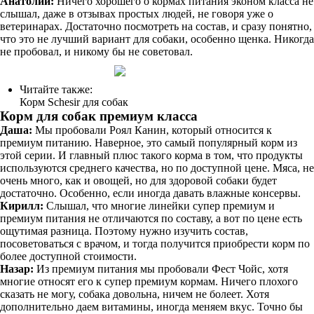
Анатолий:
Ничего хорошего о кормах питания эконом класса не
слышал, даже в отзывах простых людей, не говоря уже о
ветеринарах. Достаточно посмотреть на состав, и сразу понятно,
что это не лучший вариант для собаки, особенно щенка. Никогда
не пробовал, и никому бы не советовал.
Читайте также:
Корм Schesir для собак
Корм для собак премиум класса
Даша:
Мы пробовали Роял Канин, который относится к
премиум питанию. Наверное, это самый популярный корм из
этой серии. И главный плюс такого корма в том, что продукты
используются среднего качества, но по доступной цене. Мяса, не
очень много, как и овощей, но для здоровой собаки будет
достаточно. Особенно, если иногда давать влажные консервы.
Кирилл:
Слышал, что многие линейки супер премиум и
премиум питания не отличаются по составу, а вот по цене есть
ощутимая разница. Поэтому нужно изучить состав,
посоветоваться с врачом, и тогда получится приобрести корм по
более доступной стоимости.
Назар:
Из премиум питания мы пробовали Фест Чойс, хотя
многие относят его к супер премиум кормам. Ничего плохого
сказать не могу, собака довольна, ничем не болеет. Хотя
дополнительно даем витамины, иногда меняем вкус. Точно бы