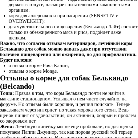
держит в тонусе, насыщает питательными компонентами
организм;
корм для аллергиков и при ожирении (SENSETIV и
OVERWEIGHT);
для чувствительного пищеварения (Белькандо Лайт) состоит
только из обезжиренного мяса и риса, подойдет даже
щенкам.
Важно, что согласно отзывам ветеринаров, лечебный корм
Белькандо для собак можно давать даже при отсутствии
болезней пищеварения или ожирения, но для профилактики.
Будет полезно:
отзывы о корме Роял Канин;
отзывы о корме Monge.
Отзывы о корме для собак Белькандо
(Belcando)
Тоша:
Правда в том, что корм Белькандо почти не найти в
магазине стационарном. Услышал о нем чисто случайно, на
форуме. Но отзывы были хорошие, и решил поискать. Теперь
заказываем через интернет, но такая морока того стоит. Ведь
щенок пищит от удовольствия, он активный, бодрый и проблем
со здоровьем нет.
Женя:
Лечебную линейку мы не еще пробовали, но для щенка
покупаем Паппи Джуниор, так как порода русский той терьер
требует особого рациона. В отличие от аналогов, это питание