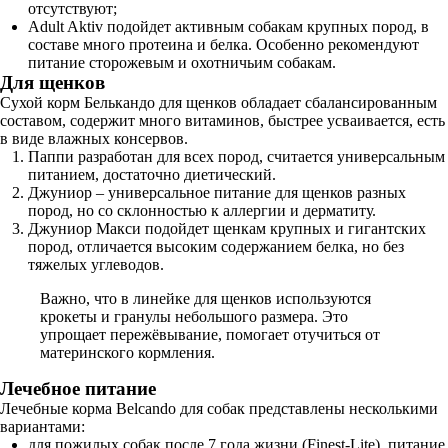
отсутствуют;
Adult Aktiv подойдет активным собакам крупных пород, в
составе много протеина и белка. Особенно рекомендуют
питание сторожевым и охотничьим собакам.
Для щенков
Сухой корм Белькандо для щенков обладает сбалансированным
составом, содержит много витаминов, быстрее усваивается, есть
в виде влажных консервов.
Паппи разработан для всех пород, считается универсальным
питанием, достаточно диетический.
Джуниор – универсальное питание для щенков разных
пород, но со склонностью к аллергии и дерматиту.
Джуниор Макси подойдет щенкам крупных и гигантских
пород, отличается высоким содержанием белка, но без
тяжелых углеводов.
Важно, что в линейке для щенков используются
крокеты и гранулы небольшого размера. Это
упрощает пережёвывание, помогает отучиться от
материнского кормления.
Лечебное питание
Лечебные корма Belcando для собак представлены несколькими
вариантами:
для пожилых собак после 7 года жизни (Finest-Lite), питание