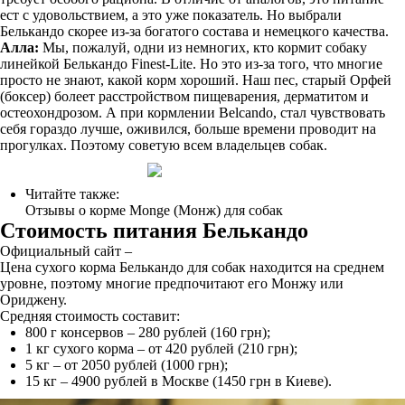
ест с удовольствием, а это уже показатель. Но выбрали
Белькандо скорее из-за богатого состава и немецкого качества.
Алла:
Мы, пожалуй, одни из немногих, кто кормит собаку
линейкой Белькандо Finest-Lite. Но это из-за того, что многие
просто не знают, какой корм хороший. Наш пес, старый Орфей
(боксер) болеет расстройством пищеварения, дерматитом и
остеохондрозом. А при кормлении Belcando, стал чувствовать
себя гораздо лучше, оживился, больше времени проводит на
прогулках. Поэтому советую всем владельцев собак.
Читайте также:
Отзывы о корме Monge (Монж) для собак
Стоимость питания Белькандо
Официальный сайт –
Цена сухого корма Белькандо для собак находится на среднем
уровне, поэтому многие предпочитают его Монжу или
Ориджену.
Средняя стоимость составит:
800 г консервов – 280 рублей (160 грн);
1 кг сухого корма – от 420 рублей (210 грн);
5 кг – от 2050 рублей (1000 грн);
15 кг – 4900 рублей в Москве (1450 грн в Киеве).