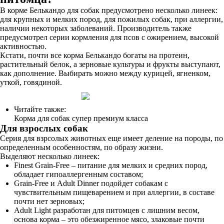
В корме Белькандо для собак предусмотрено несколько линеек:
для крупных и мелких пород, для пожилых собак, при аллергии,
наличии некоторых заболеваний. Производитель также
предусмотрел серии кормления для псов с ожирением, высокой
активностью.
Кстати, почти все корма Белькандо богаты на протеин,
растительный белок, а зерновые культуры и фрукты выступают,
как дополнение. Выбирать можно между курицей, ягненком,
уткой, говядиной.
Читайте также:
Корма для собак супер премиум класса
Для взрослых собак
Серия для взрсолых животных еще имеет деление на породы, по
определенным особенностям, по образу жизни.
Выделяют несколько линеек:
Finest Grain-Free – питание для мелких и средних пород,
обладает гипоаллергенным составом;
Grain-Free и Adult Dinner подойдет собакам с
чувствительным пищеварением и при аллергии, в составе
почти нет зерновых;
Adult Light разработан для питомцев с лишним весом,
основа корма – это обезжиренное мясо, злаковые почти