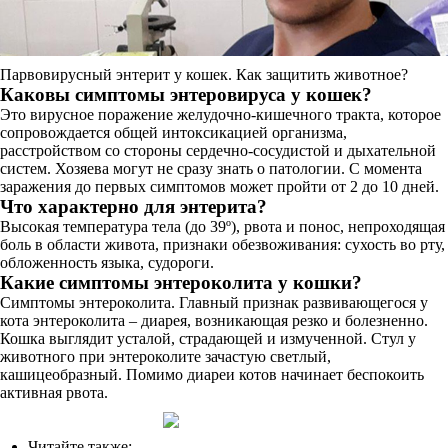
Парвовирусный энтерит у кошек. Как защитить животное?
Каковы симптомы энтеровируса у кошек?
Это вирусное поражение желудочно-кишечного тракта, которое
сопровождается общей интоксикацией организма,
расстройством со стороны сердечно-сосудистой и дыхательной
систем. Хозяева могут не сразу знать о патологии. С момента
заражения до первых симптомов может пройти от 2 до 10 дней.
Что характерно для энтерита?
Высокая температура тела (до 39º), рвота и понос, непроходящая
боль в области живота, признаки обезвоживания: сухость во рту,
обложенность языка, судороги.
Какие симптомы энтероколита у кошки?
Симптомы энтероколита. Главный признак развивающегося у
кота энтероколита – диарея, возникающая резко и болезненно.
Кошка выглядит усталой, страдающей и измученной. Стул у
животного при энтероколите зачастую светлый,
кашицеобразный. Помимо диареи котов начинает беспокоить
активная рвота.
Читайте также: