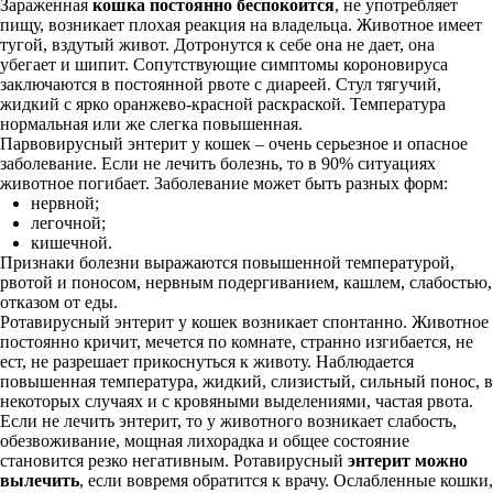
Зараженная
кошка постоянно беспокоится
, не употребляет
пищу, возникает плохая реакция на владельца. Животное имеет
тугой, вздутый живот. Дотронутся к себе она не дает, она
убегает и шипит. Сопутствующие симптомы короновируса
заключаются в постоянной рвоте с диареей. Стул тягучий,
жидкий с ярко оранжево-красной раскраской. Температура
нормальная или же слегка повышенная.
Парвовирусный энтерит у кошек – очень серьезное и опасное
заболевание. Если не лечить болезнь, то в 90% ситуациях
животное погибает. Заболевание может быть разных форм:
нервной;
легочной;
кишечной.
Признаки болезни выражаются повышенной температурой,
рвотой и поносом, нервным подергиванием, кашлем, слабостью,
отказом от еды.
Ротавирусный энтерит у кошек возникает спонтанно. Животное
постоянно кричит, мечется по комнате, странно изгибается, не
ест, не разрешает прикоснуться к животу. Наблюдается
повышенная температура, жидкий, слизистый, сильный понос, в
некоторых случаях и с кровяными выделениями, частая рвота.
Если не лечить энтерит, то у животного возникает слабость,
обезвоживание, мощная лихорадка и общее состояние
становится резко негативным. Ротавирусный
энтерит можно
вылечить
, если вовремя обратится к врачу. Ослабленные кошки,