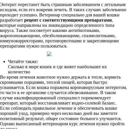
Энтерит перестанет быть страшным заболеванием с летальным
исходом, если его вовремя лечить. В таких случаях заболевание
проходит успешно. Ветеринар специально для вашей кошки
разработает
рецепт с соответствующими препаратами
,
которые направлены на ликвидацию определенного типа
вируса. Также посоветует какими антибиотиками,
жаропонижающими, обезболивающими, спазмолитиками,
иммунокорректорами, противорвотными и закрепляющими
препаратами нужно пользоваться.
Читайте также:
Сколько в мире кошек и где живет наибольшее их
количество
Во время лечения животное нужно держать в тепле, кормить
скромными порциями, теплой пищей, которая быстро
усваивается. Если кошка поражена коронавирусным энтеритом,
то часто в ее организме случается обезвоживание. В таком
случае квалифицированный специалист порекомендует
препарат, который восстанавливает водно-солевой баланс.
Если соблюдать правильное лечение и обеспечивать кошке
хороший уход, примерно через несколько дней вы заметите
позитивный результат, общее состояние больного улучшится.
Однако выписанный ветеринаром курс лечения нужно пройти
до конца.