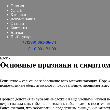
Главная
Услуги
Клиники
Документация
Отзывы
Контакты
Аптека
Прайс услуг
+7(999) 061-86-74
С 10.00 - 21.00
Блог
›
Основные признаки и симптом
Бешенство – серьезное заболевание всех млекопитающих. Пораж
поврежденные области кожного покрова. Вирус проникает вмес
Процесс действия вируса очень сложен и еще учеными изучен не
ведет сначала к их гибели, а потом и к гибели самого носителя в
Ранее считали, что заболеванию подвержены лишь дикие живот