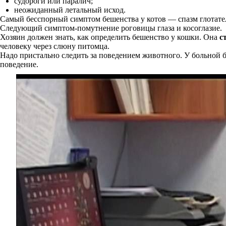
судороги или паралич;
неожиданный летальный исход.
Самый бесспорный симптом бешенства у котов — спазм глотате
Следующий симптом-помутнение роговицы глаза и косоглазие.
Хозяин должен знать, как определить бешенство у кошки. Она
с
человеку через слюну питомца.
Надо пристально следить за поведением животного. У больной б
поведение.