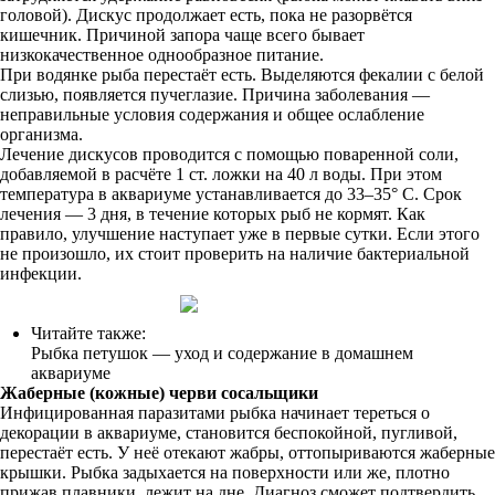
головой). Дискус продолжает есть, пока не разорвётся
кишечник. Причиной запора чаще всего бывает
низкокачественное однообразное питание.
При водянке рыба перестаёт есть. Выделяются фекалии с белой
слизью, появляется пучеглазие. Причина заболевания —
неправильные условия содержания и общее ослабление
организма.
Лечение дискусов проводится с помощью поваренной соли,
добавляемой в расчёте 1 ст. ложки на 40 л воды. При этом
температура в аквариуме устанавливается до 33–35° C. Срок
лечения — 3 дня, в течение которых рыб не кормят. Как
правило, улучшение наступает уже в первые сутки. Если этого
не произошло, их стоит проверить на наличие бактериальной
инфекции.
Читайте также:
Рыбка петушок — уход и содержание в домашнем
аквариуме
Жаберные (кожные) черви сосальщики
Инфицированная паразитами рыбка начинает тереться о
декорации в аквариуме, становится беспокойной, пугливой,
перестаёт есть. У неё отекают жабры, оттопыриваются жаберные
крышки. Рыбка задыхается на поверхности или же, плотно
прижав плавники, лежит на дне. Диагноз сможет подтвердить