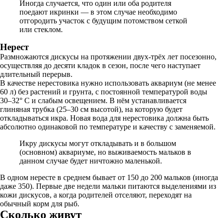
Иногда случается, что один или оба родителя
поедают икринки — в этом случае необходимо
отгородить участок с будущим потомством сеткой
или стеклом.
Нерест
Размножаются дискусы на протяжении двух-трёх лет посезонно,
осуществляя до десяти кладок в сезон, после чего наступает
длительный перерыв.
В качестве нерестовика нужно использовать аквариум (не менее
60 л) без растений и грунта, с постоянной температурой воды
30–32° C и слабым освещением. В нём устанавливается
глиняная трубка (25–30 см высотой), на которую будет
откладываться икра. Новая вода для нерестовика должна быть
абсолютно одинаковой по температуре и качеству с заменяемой.
Икру дискусы могут откладывать и в большом
(основном) аквариуме, но выживаемость мальков в
данном случае будет ничтожно маленькой.
В одном нересте в среднем бывает от 150 до 200 мальков (иногда
даже 350). Первые две недели мальки питаются выделениями из
кожи дискусов, а когда родителей отселяют, переходят на
обычный корм для рыб.
Сколько живут