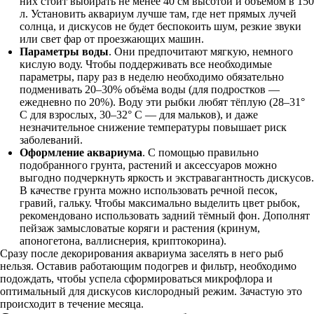
них стоит выбирать не менее 40 см высотой и объёмом в 150
л. Установить аквариум лучше там, где нет прямых лучей
солнца, и дискусов не будет беспокоить шум, резкие звуки
или свет фар от проезжающих машин.
Параметры воды
. Они предпочитают мягкую, немного
кислую воду. Чтобы поддерживать все необходимые
параметры, пару раз в неделю необходимо обязательно
подменивать 20–30% объёма воды (для подростков —
ежедневно по 20%). Воду эти рыбки любят тёплую (28–31°
C для взрослых, 30–32° C — для мальков), и даже
незначительное снижение температуры повышает риск
заболеваний.
Оформление аквариума
. С помощью правильно
подобранного грунта, растений и аксессуаров можно
выгодно подчеркнуть яркость и экстравагантность дискусов.
В качестве грунта можно использовать речной песок,
гравий, гальку. Чтобы максимально выделить цвет рыбок,
рекомендовано использовать задний тёмный фон. Дополнят
пейзаж замысловатые коряги и растения (кринум,
апоногетона, валлиснерия, криптокорина).
Сразу после декорирования аквариума заселять в него рыб
нельзя. Оставив работающим подогрев и фильтр, необходимо
подождать, чтобы успела сформироваться микрофлора и
оптимальный для дискусов кислородный режим. Зачастую это
происходит в течение месяца.