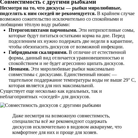
Совместимость с другими рыбками
Несмотря на то, что дискусы — рыбки миролюбивые,
подселять к ним соседей не рекомендуется.
В крайнем случае
возможно сожительство исключительно со спокойными и
любящими тёплую воду рыбами:
Птерогоплихтами парчовыми.
Эти неприхотливые сомы,
которые будут питаться остатками корма на дне. Перед
подселением их нужно подержать две недели в карантине,
чтобы обезопасить дискусов от возможной инфекции.
Гибридными скаляриями.
В отличие от естественной
формы, данный вид отличается уравновешенностью и
спокойствием и не будет агрессивно щипать дискусов.
Неонами.
Эти миролюбивые рыбки максимально
совместимы с дискусами. Единственный нюанс —
тщательное поддержание температуры воды не выше 29° C,
которая является для них максимальной.
Существует еще несколько как идеальных, так и
неблагоприятных «соседей» для дискусов.
Даже несмотря на возможную совместимость,
специалисты всё же рекомендуют содержать
дискусов исключительно в видовом аквариуме, что
комфортнее для них и проще для хозяев.