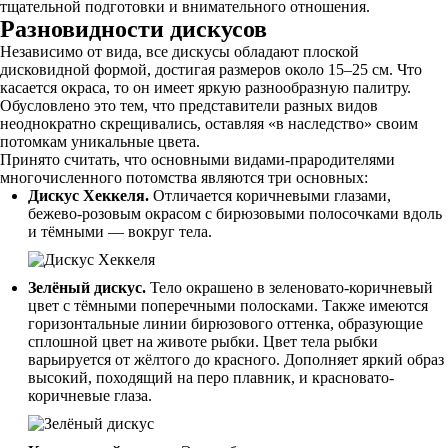
тщательной подготовки и внимательного отношения.
Разновидности дискусов
Независимо от вида, все дискусы обладают плоской
дисковидной формой, достигая размеров около 15–25 см. Что
касается окраса, то он имеет яркую разнообразную палитру.
Обусловлено это тем, что представители разных видов
неоднократно скрещивались, оставляя «в наследство» своим
потомкам уникальные цвета.
Принято считать, что основными видами-прародителями
многочисленного потомства являются три основных:
Дискус Хеккеля.
Отличается коричневыми глазами,
бежево-розовым окрасом с бирюзовыми полосочками вдоль
и тёмными — вокруг тела.
Зелёный дискус.
Тело окрашено в зеленовато-коричневый
цвет с тёмными поперечными полосками. Также имеются
горизонтальные линии бирюзового оттенка, образующие
сплошной цвет на животе рыбки. Цвет тела рыбки
варьируется от жёлтого до красного. Дополняет яркий образ
высокий, походящий на перо плавник, и красновато-
коричневые глаза.