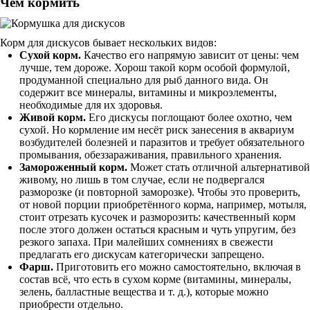
Чем кормить
Корм для дискусов бывает нескольких видов:
Сухой корм.
Качество его напрямую зависит от цены: чем
лучше, тем дороже. Хорош такой корм особой формулой,
продуманной специально для рыб данного вида. Он
содержит все минералы, витамины и микроэлементы,
необходимые для их здоровья.
Живой корм.
Его дискусы поглощают более охотно, чем
сухой. Но кормление им несёт риск занесения в аквариум
возбудителей болезней и паразитов и требует обязательного
промывания, обеззараживания, правильного хранения.
Замороженный корм.
Может стать отличной альтернативой
живому, но лишь в том случае, если не подвергался
разморозке (и повторной заморозке). Чтобы это проверить,
от новой порции приобретённого корма, например, мотыля,
стоит отрезать кусочек и разморозить: качественный корм
после этого должен остаться красным и чуть упругим, без
резкого запаха. При малейших сомнениях в свежести
предлагать его дискусам категорически запрещено.
Фарш.
Приготовить его можно самостоятельно, включая в
состав всё, что есть в сухом корме (витамины, минералы,
зелень, балластные вещества и т. д.), которые можно
приобрести отдельно.