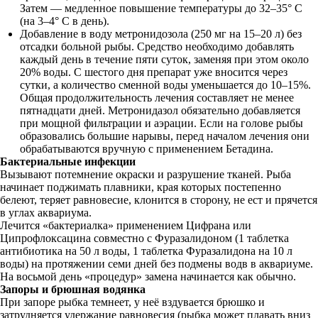
Затем — медленное повышение температуры до 32–35° C
(на 3–4° C в день).
Добавление в воду метронидозола (250 мг на 15–20 л) без
отсадки больной рыбы. Средство необходимо добавлять
каждый день в течение пяти суток, заменяя при этом около
20% воды. С шестого дня препарат уже вносится через
сутки, а количество сменной воды уменьшается до 10–15%.
Общая продолжительность лечения составляет не менее
пятнадцати дней. Метронидазол обязательно добавляется
при мощной фильтрации и аэрации. Если на голове рыбы
образовались большие нарывы, перед началом лечения они
обрабатываются вручную с применением Бетадина.
Бактериальные инфекции
Вызывают потемнение окраски и разрушение тканей. Рыба
начинает поджимать плавники, края которых постепенно
белеют, теряет равновесие, клонится в сторону, не ест и прячется
в углах аквариума.
Лечится «бактериалка» применением Цифрана или
Ципрофлоксацина совместно с Фуразалидоном (1 таблетка
антибиотика на 50 л воды, 1 таблетка Фуразалидона на 10 л
воды) на протяжении семи дней без подмены водв в аквариуме.
На восьмой день «процедур» замена начинается как обычно.
Запоры и брюшная водянка
При запоре рыбка темнеет, у неё вздувается брюшко и
затрудняется удержание равновесия (рыбка может плавать вниз