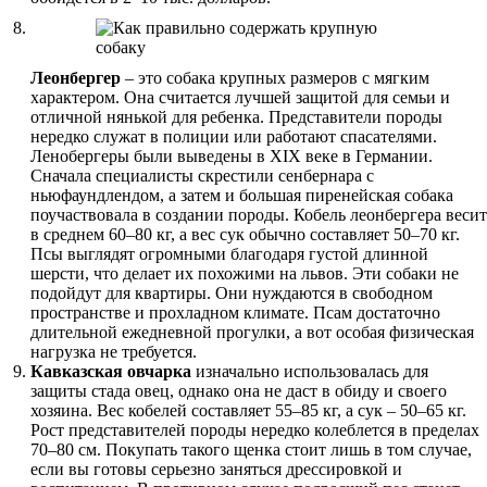
Леонбергер
– это собака крупных размеров с мягким
характером. Она считается лучшей защитой для семьи и
отличной нянькой для ребенка. Представители породы
нередко служат в полиции или работают спасателями.
Ленобергеры были выведены в XIX веке в Германии.
Сначала специалисты скрестили сенбернара с
ньюфаундлендом, а затем и большая пиренейская собака
поучаствовала в создании породы. Кобель леонбергера весит
в среднем 60–80 кг, а вес сук обычно составляет 50–70 кг.
Псы выглядят огромными благодаря густой длинной
шерсти, что делает их похожими на львов. Эти собаки не
подойдут для квартиры. Они нуждаются в свободном
пространстве и прохладном климате. Псам достаточно
длительной ежедневной прогулки, а вот особая физическая
нагрузка не требуется.
Кавказская овчарка
изначально использовалась для
защиты стада овец, однако она не даст в обиду и своего
хозяина. Вес кобелей составляет 55–85 кг, а сук – 50–65 кг.
Рост представителей породы нередко колеблется в пределах
70–80 см. Покупать такого щенка стоит лишь в том случае,
если вы готовы серьезно заняться дрессировкой и