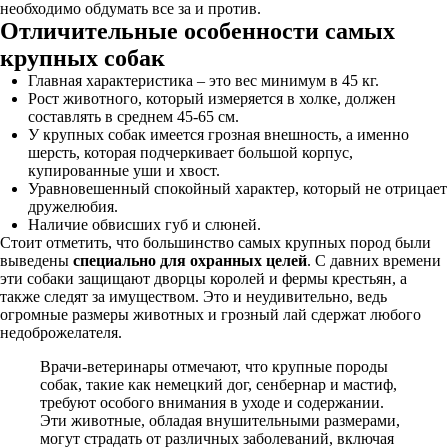
необходимо обдумать все за и против.
Отличительные особенности самых
крупных собак
Главная характеристика – это вес минимум в 45 кг.
Рост животного, который измеряется в холке, должен
составлять в среднем 45-65 см.
У крупных собак имеется грозная внешность, а именно
шерсть, которая подчеркивает большой корпус,
купированные уши и хвост.
Уравновешенный спокойный характер, который не отрицает
дружелюбия.
Наличие обвисших губ и слюней.
Стоит отметить, что большинство самых крупных пород были
выведены
специально для охранных целей
. С давних времени
эти собаки защищают дворцы королей и фермы крестьян, а
также следят за имуществом. Это и неудивительно, ведь
огромные размеры животных и грозный лай сдержат любого
недоброжелателя.
Врачи-ветеринары отмечают, что крупные породы
собак, такие как немецкий дог, сенбернар и мастиф,
требуют особого внимания в уходе и содержании.
Эти животные, обладая внушительными размерами,
могут страдать от различных заболеваний, включая