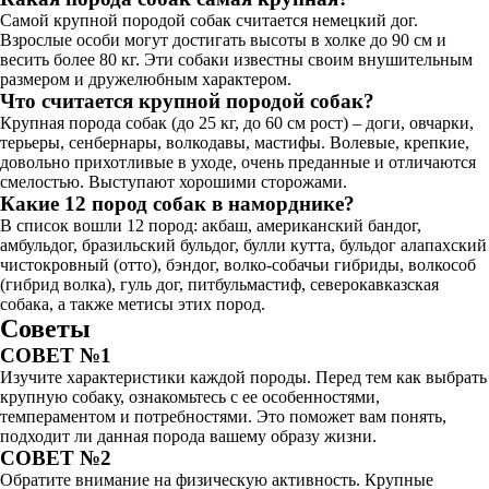
Самой крупной породой собак считается немецкий дог.
Взрослые особи могут достигать высоты в холке до 90 см и
весить более 80 кг. Эти собаки известны своим внушительным
размером и дружелюбным характером.
Что считается крупной породой собак?
Крупная порода собак (до 25 кг, до 60 см рост) – доги, овчарки,
терьеры, сенбернары, волкодавы, мастифы. Волевые, крепкие,
довольно прихотливые в уходе, очень преданные и отличаются
смелостью. Выступают хорошими сторожами.
Какие 12 пород собак в наморднике?
В список вошли 12 пород: акбаш, американский бандог,
амбульдог, бразильский бульдог, булли кутта, бульдог алапахский
чистокровный (отто), бэндог, волко-собачьи гибриды, волкособ
(гибрид волка), гуль дог, питбульмастиф, северокавказская
собака, а также метисы этих пород.
Советы
СОВЕТ №1
Изучите характеристики каждой породы. Перед тем как выбрать
крупную собаку, ознакомьтесь с ее особенностями,
темпераментом и потребностями. Это поможет вам понять,
подходит ли данная порода вашему образу жизни.
СОВЕТ №2
Обратите внимание на физическую активность. Крупные