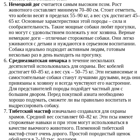
Немецкий дог
считается самым высоким псом. Рост
животного составляет минимум 70–80 см. Стоит отметить,
что кобели весят в пределах 55–90 кг, а вес сук достигает 45–
65 кг. Основные характеристики этой породы – сила и
сообразительность. Такие мощные собаки любят прогулки,
но могут с удовольствием полежать у ног хозяина. Верные
немецкие доги – отличные сторожевые собаки. Они легко
уживаются с детьми и нуждаются в серьезном воспитании.
Собака идеально подходит активным людям, готовым
несколько раз в день выходить на прогулку.
Среднеазиатская овчарка
в течение нескольких
десятилетий использовалась для охраны. Вес кобелей
достигает 60–85 кг, а вес сук – 50–75 кг. Эти независимые и
самостоятельные собаки станут лучшими друзьями, ведь они
привязаны к хозяину и всегда чувствуют его настроение.
Для представителей породы подойдет частный дом с
большим двором. Перед покупкой азиата необходимо
хорошо подумать, сможете ли вы правильно воспитать и
выдрессировать собаку.
Тибетский мастиф
изначально создавался для охраны
храмов. Средний вес составляет 60–82 кг. Эти псы имеют
сторожевые навыки и при этом могут использоваться в
качестве вьючного животного. Племенной тибетский
мастиф стоит очень дорого. Простой породистый щенок
обойдется в 2–10 тыс. долларов.