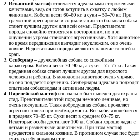
Испанский мастиф
отличается идеальными сторожевыми
качествами, ведь он готов вступить в схватку с любым
животным. Кобели весят 60–80 кг, а суки – 50–70 кг. При
грамотной дрессировке и социализации эта большая собака
станет лучшим другом для всей семьи. Представители
породы спокойно относятся к посторонним, но при
ощущении угрозы становятся агрессивными. Хотя животное
во время передвижения выглядит неуклюжим, оно очень
ловкое. Недостатками породы являются наличие слюней и
храп.
Сенбернар
– дружелюбная собака со спокойным
характером. Кобели весят 70–90 кг, а суки – 55–75 кг. Такая
преданная собака станет лучшим другом для взрослого
человека и ребенка. В молодости животное очень упрямо,
но оно поддается обучению. Сенбернары идеально подходят
опытным собаководам и активным людям.
Пиренейский мастиф
изначально был выведен для охраны
стад. Представители этой породы немного ленивые, но
очень послушные. Такая добродушная собака проявляет
агрессию только при необходимости. Вес кобеля колеблется
в пределах 70–85 кг. Суки весят в среднем 60–75 кг.
Некоторые особи достигают 100 кг. Собаки хорошо ладят с
детьми и различными животными. При этом мастиф
нуждается в сильном хозяине. В противном случае пес будет
считать себя вожаком стаи.