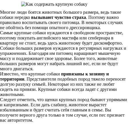
Многие люди боятся животных большого размера, ведь такие
собаки нередко
вызывают чувство страха
. Поэтому важно
правильно воспитывать своего питомца. В некоторых случаях
не обойтись без помощи опытного дрессировщика.
Самые крупные собаки нуждаются в свободном пространстве,
поэтому покупать английского мастифа или сенбернара в
квартиру не стоит, ведь здесь животному будет дискомфортно.
Собаки больших размеров нуждаются в регулярных нагрузках и
упражнениях. Благодаря им питомец наращивает мышечную
массу и поддерживает свое здоровье. Более того, животные
больших размеров могут набрать лишний вес, если не будут
много двигаться.
Известно, что крупные собаки
привязаны к хозяину и
территории
. Представители подобных пород тяжело переносят
долгую разлуку семьей. Некоторые из них также не любят
сидеть на привязи. Крупные собаки всегда ладят с другими
животными.
Следует отметить, что щенки крупных пород бывают упрямыми
и капризными. Если дать слабину, животное вырастет
избалованным и будет считать себя главным в семье. Вы
получите верного друга только в том случае, если пес признает
вас авторитетом.