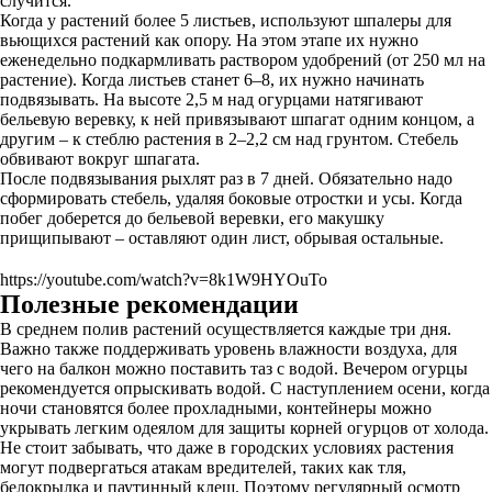
случится.
Когда у растений более 5 листьев, используют шпалеры для
вьющихся растений как опору. На этом этапе их нужно
еженедельно подкармливать раствором удобрений (от 250 мл на
растение). Когда листьев станет 6–8, их нужно начинать
подвязывать. На высоте 2,5 м над огурцами натягивают
бельевую веревку, к ней привязывают шпагат одним концом, а
другим – к стеблю растения в 2–2,2 см над грунтом. Стебель
обвивают вокруг шпагата.
После подвязывания рыхлят раз в 7 дней. Обязательно надо
сформировать стебель, удаляя боковые отростки и усы. Когда
побег доберется до бельевой веревки, его макушку
прищипывают – оставляют один лист, обрывая остальные.
https://youtube.com/watch?v=8k1W9HYOuTo
Полезные рекомендации
В среднем полив растений осуществляется каждые три дня.
Важно также поддерживать уровень влажности воздуха, для
чего на балкон можно поставить таз с водой. Вечером огурцы
рекомендуется опрыскивать водой. С наступлением осени, когда
ночи становятся более прохладными, контейнеры можно
укрывать легким одеялом для защиты корней огурцов от холода.
Не стоит забывать, что даже в городских условиях растения
могут подвергаться атакам вредителей, таких как тля,
белокрылка и паутинный клещ. Поэтому регулярный осмотр