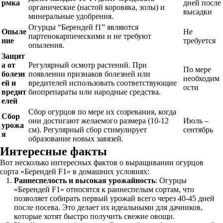
рмка
дней после
органические (настой коровяка, золы) и
высадки
минеральные удобрения.
Огурцы “Берендей f1” являются
Опыле
Не
партенокарпическими и не требуют
ние
требуется
опыления.
Защит
а от
Регулярный осмотр растений. При
По мере
болезн
появлении признаков болезней или
необходим
ей и
вредителей использовать соответствующие
ости
вредит
биопрепараты или народные средства.
елей
Сбор огурцов по мере их созревания, когда
Сбор
они достигают желаемого размера (10-12
Июль –
урожа
см). Регулярный сбор стимулирует
сентябрь
я
образование новых завязей.
Интересные факты
Вот несколько интересных фактов о выращивании огурцов
сорта «Берендей F1» в домашних условиях:
Раннеспелость и высокая урожайность
: Огурцы
«Берендей F1» относятся к раннеспелым сортам, что
позволяет собирать первый урожай всего через 40-45 дней
после посева. Это делает их идеальными для дачников,
которые хотят быстро получить свежие овощи.