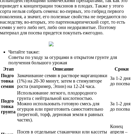
сильнодействующими химическими препаратами, так как это
приведет к концентрации токсинов в плодах. Также у этого
сорта нельзя собрать семена: во-первых, это гибрид первого
поколения, а значит, его полезные свойства не передаются по
наследству, во-вторых, это партенокарпический сорт, то есть
семян у него либо нет, либо они недоразвитые. Поэтому
материал для посева придется покупать ежегодно.
Читайте также:
Советы по уходу за огурцами в открытом грунте для
получения большого урожая
Этап
Описание
Сроки
Подго
Замачивание семян в растворе марганцовки
За 1-2 дня
товка
(1%) на 20-30 минут, затем в стимуляторе
до посева
семян
роста (например, Эпин) на 12-24 часа.
Использование легкого, плодородного
грунта с нейтральной кислотностью.
Подго
Можно использовать готовую смесь для
За 1-2 дня
товка
огурцов или приготовить самостоятельно
до посева
грунта
(перегной, торф, дерновая земля в равных
частях).
Конец
Посев в отдельные стаканчики или кассеты
апреля –