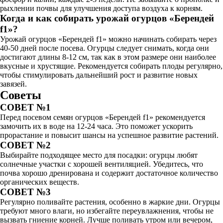
рыхлении почвы для улучшения доступа воздуха к корням.
Когда и как собирать урожай огурцов «Берендей
f1»?
Урожай огурцов «Берендей f1» можно начинать собирать через
40-50 дней после посева. Огурцы следует снимать, когда они
достигают длины 8-12 см, так как в этом размере они наиболее
вкусные и хрустящие. Рекомендуется собирать плоды регулярно,
чтобы стимулировать дальнейший рост и развитие новых
завязей.
Советы
СОВЕТ №1
Перед посевом семян огурцов «Берендей f1» рекомендуется
замочить их в воде на 12-24 часа. Это поможет ускорить
прорастание и повысит шансы на успешное развитие растений.
СОВЕТ №2
Выбирайте подходящее место для посадки: огурцы любят
солнечные участки с хорошей вентиляцией. Убедитесь, что
почва хорошо дренирована и содержит достаточное количество
органических веществ.
СОВЕТ №3
Регулярно поливайте растения, особенно в жаркие дни. Огурцы
требуют много влаги, но избегайте переувлажнения, чтобы не
вызвать гниение корней. Лучше поливать утром или вечером,