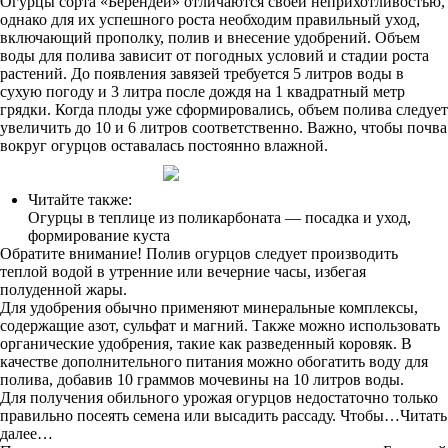
Огурцы сорта «Берендей» отличаются своей неприхотливостью,
однако для их успешного роста необходим правильный уход,
включающий прополку, полив и внесение удобрений. Объем
воды для полива зависит от погодных условий и стадии роста
растений. До появления завязей требуется 5 литров воды в
сухую погоду и 3 литра после дождя на 1 квадратный метр
грядки. Когда плоды уже сформировались, объем полива следует
увеличить до 10 и 6 литров соответственно. Важно, чтобы почва
вокруг огурцов оставалась постоянно влажной.
Читайте также:
Огурцы в теплице из поликарбоната — посадка и уход,
формирование куста
Обратите внимание! Полив огурцов следует производить
теплой водой в утренние или вечерние часы, избегая
полуденной жары.
Для удобрения обычно применяют минеральные комплексы,
содержащие азот, сульфат и магний. Также можно использовать
органические удобрения, такие как разведенный коровяк. В
качестве дополнительного питания можно обогатить воду для
полива, добавив 10 граммов мочевины на 10 литров воды.
Для получения обильного урожая огурцов недостаточно только
правильно посеять семена или высадить рассаду. Чтобы…Читать
далее…