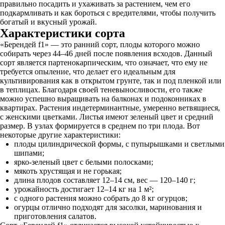
правильно посадить и ухаживать за растением, чем его
подкармливать и как бороться с вредителями, чтобы получить
богатый и вкусный урожай.
Характеристики сорта
«Берендей f1» — это ранний сорт, плоды которого можно
собирать через 44–46 дней после появления всходов. Данный
сорт является партенокарпическим, что означает, что ему не
требуется опыление, что делает его идеальным для
культивирования как в открытом грунте, так и под пленкой или
в теплицах. Благодаря своей теневыносливости, его также
можно успешно выращивать на балконах и подоконниках в
квартирах. Растения индетерминантные, умеренно ветвящиеся,
с женскими цветками. Листья имеют зеленый цвет и средний
размер. В узлах формируется в среднем по три плода. Вот
некоторые другие характеристики:
плоды цилиндрической формы, с пупырышками и светлыми
шипами;
ярко-зеленый цвет с белыми полосками;
мякоть хрустящая и не горькая;
длина плодов составляет 12–14 см, вес — 120–140 г;
урожайность достигает 12–14 кг на 1 м²;
с одного растения можно собрать до 8 кг огурцов;
огурцы отлично подходят для засолки, маринования и
приготовления салатов.