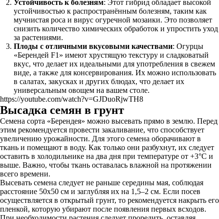
Устойчивость к болезням
: Этот гибрид обладает высокой
устойчивостью к распространённым болезням, таким как
мучнистая роса и вирус огуречной мозаики. Это позволяет
снизить количество химических обработок и упростить уход
за растениями.
Плоды с отличными вкусовыми качествами
: Огурцы
«Берендей F1» имеют хрустящую текстуру и сладковатый
вкус, что делает их идеальными для употребления в свежем
виде, а также для консервирования. Их можно использовать
в салатах, закусках и других блюдах, что делает их
универсальным овощем на вашем столе.
https://youtube.com/watch?v=GJDuoRjwTH8
Высадка семян в грунт
Семена сорта «Берендея» можно высевать прямо в землю. Перед
этим рекомендуется провести закаливание, что способствует
увеличению урожайности. Для этого семена оборачивают в
ткань и помещают в воду. Как только они разбухнут, их следует
оставить в холодильнике на два дня при температуре от +3°С и
выше. Важно, чтобы ткань оставалась влажной на протяжении
всего времени.
Высевать семена следует не раньше середины мая, соблюдая
расстояние 50х50 см и заглубляя их на 1,5–2 см. Если посев
осуществляется в открытый грунт, то рекомендуется накрыть его
пленкой, которую убирают после появления первых всходов.
При необходимости растения следует проредить, оставляя