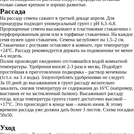
только самые крепкие и хорошо развитые.
Рассада
На рассаду семена сажают в третьей декаде апреля. Для
процедуры подходит универсальный грунт с pH 6,3–6,8.
Пророщенные семена высаживают в пластиковые стаканчики с
перфорированным дном или в торфяные стаканчики. На каждое
семя нужен один стаканчик. Семена заглубляют на 1,5–2 см.
Стаканчики с ростками оставляют в комнате, при температуре
+24°С. Рассаду рекомендуется держать на подоконнике не менее
4-х недель.
Полив производят ежедневно отстоявшейся водой комнатной
температуры. Удобрения вносят 2-3 раза в месяц. Подойдет
простейшая в приготовлении подкормка – раствор мочевины
(1ст.л. на 3 л воды). Злоупотреблять удобрениями не следует.
За 10 дней до высаживания в грунт рассаду желательно
закалить, снизив температуру ее содержания до 16°С (например,
выставив ее на застекленный балкон). Высаживают рассаду
тогда, когда температура грунта станет достаточно высокой –
+17°С. Это происходит в конце мая – начало июня. К этому
времени рассада уже должна дать более 3 листов. Схема посадки
50х50.
Уход