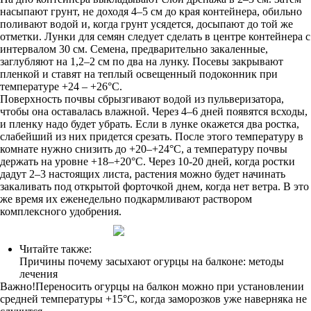
насыпают грунт, не доходя 4–5 см до края контейнера, обильно
поливают водой и, когда грунт усядется, досыпают до той же
отметки. Лунки для семян следует сделать в центре контейнера с
интервалом 30 см. Семена, предварительно закаленные,
заглубляют на 1,2–2 см по два на лунку. Посевы закрывают
пленкой и ставят на теплый освещенный подоконник при
температуре +24 – +26°С.
Поверхность почвы сбрызгивают водой из пульверизатора,
чтобы она оставалась влажной. Через 4–6 дней появятся всходы,
и пленку надо будет убрать. Если в лунке окажется два ростка,
слабейший из них придется срезать. После этого температуру в
комнате нужно снизить до +20–+24°С, а температуру почвы
держать на уровне +18–+20°С. Через 10-20 дней, когда ростки
дадут 2–3 настоящих листа, растения можно будет начинать
закаливать под открытой форточкой днем, когда нет ветра. В это
же время их еженедельно подкармливают раствором
комплексного удобрения.
Читайте также:
Причины почему засыхают огурцы на балконе: методы
лечения
Важно!Переносить огурцы на балкон можно при установлении
средней температуры +15°С, когда заморозков уже наверняка не