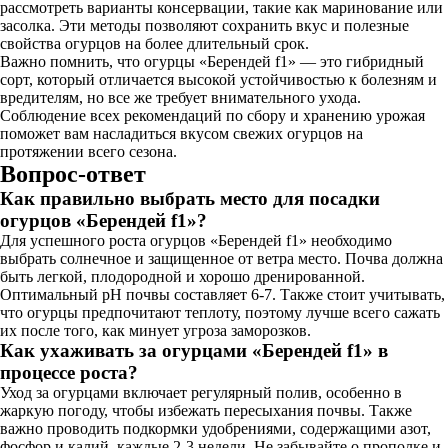
рассмотреть варианты консервации, такие как маринование или
засолка. Эти методы позволяют сохранить вкус и полезные
свойства огурцов на более длительный срок.
Важно помнить, что огурцы «Берендей f1» — это гибридный
сорт, который отличается высокой устойчивостью к болезням и
вредителям, но все же требует внимательного ухода.
Соблюдение всех рекомендаций по сбору и хранению урожая
поможет вам насладиться вкусом свежих огурцов на
протяжении всего сезона.
Вопрос-ответ
Как правильно выбрать место для посадки
огурцов «Берендей f1»?
Для успешного роста огурцов «Берендей f1» необходимо
выбрать солнечное и защищенное от ветра место. Почва должна
быть легкой, плодородной и хорошо дренированной.
Оптимальный pH почвы составляет 6-7. Также стоит учитывать,
что огурцы предпочитают теплоту, поэтому лучше всего сажать
их после того, как минует угроза заморозков.
Как ухаживать за огурцами «Берендей f1» в
процессе роста?
Уход за огурцами включает регулярный полив, особенно в
жаркую погоду, чтобы избежать пересыхания почвы. Также
важно проводить подкормки удобрениями, содержащими азот,
фосфор и калий, каждые 2-3 недели. Не забывайте о прополке и