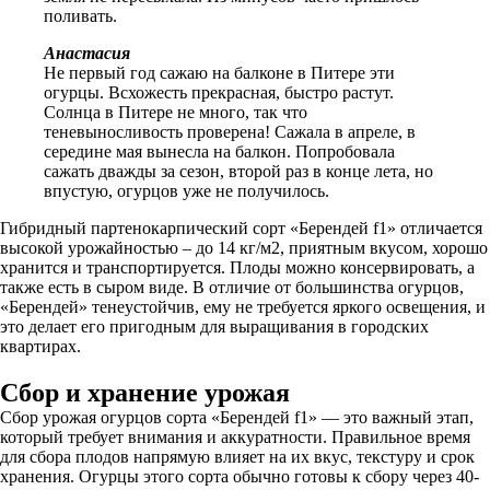
поливать.
Анастасия
Не первый год сажаю на балконе в Питере эти
огурцы. Всхожесть прекрасная, быстро растут.
Солнца в Питере не много, так что
теневыносливость проверена! Сажала в апреле, в
середине мая вынесла на балкон. Попробовала
сажать дважды за сезон, второй раз в конце лета, но
впустую, огурцов уже не получилось.
Гибридный партенокарпический сорт «Берендей f1» отличается
высокой урожайностью – до 14 кг/м2, приятным вкусом, хорошо
хранится и транспортируется. Плоды можно консервировать, а
также есть в сыром виде. В отличие от большинства огурцов,
«Берендей» тенеустойчив, ему не требуется яркого освещения, и
это делает его пригодным для выращивания в городских
квартирах.
Сбор и хранение урожая
Сбор урожая огурцов сорта «Берендей f1» — это важный этап,
который требует внимания и аккуратности. Правильное время
для сбора плодов напрямую влияет на их вкус, текстуру и срок
хранения. Огурцы этого сорта обычно готовы к сбору через 40-