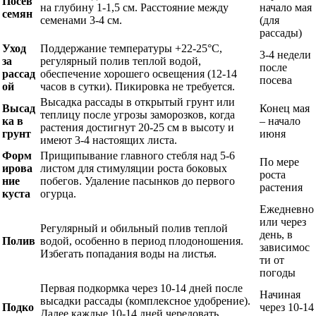
Посев
на глубину 1-1,5 см. Расстояние между
начало мая
семян
семенами 3-4 см.
(для
рассады)
Уход
Поддержание температуры +22-25°C,
3-4 недели
за
регулярный полив теплой водой,
после
рассад
обеспечение хорошего освещения (12-14
посева
ой
часов в сутки). Пикировка не требуется.
Высадка рассады в открытый грунт или
Высад
Конец мая
теплицу после угрозы заморозков, когда
ка в
– начало
растения достигнут 20-25 см в высоту и
грунт
июня
имеют 3-4 настоящих листа.
Форм
Прищипывание главного стебля над 5-6
По мере
ирова
листом для стимуляции роста боковых
роста
ние
побегов. Удаление пасынков до первого
растения
куста
огурца.
Ежедневно
или через
Регулярный и обильный полив теплой
день, в
Полив
водой, особенно в период плодоношения.
зависимос
Избегать попадания воды на листья.
ти от
погоды
Первая подкормка через 10-14 дней после
Начиная
высадки рассады (комплексное удобрение).
Подко
через 10-14
Далее каждые 10-14 дней чередовать