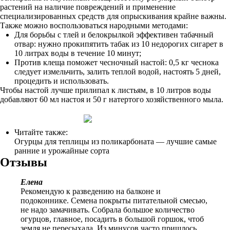
растений на наличие повреждений и применение
специализированных средств для опрыскивания крайне важны.
Также можно воспользоваться народными методами:
Для борьбы с тлей и белокрылкой эффективен табачный
отвар: нужно прокипятить табак из 10 недорогих сигарет в
10 литрах воды в течение 10 минут;
Против клеща поможет чесночный настой: 0,5 кг чеснока
следует измельчить, залить теплой водой, настоять 5 дней,
процедить и использовать.
Чтобы настой лучше прилипал к листьям, в 10 литров воды
добавляют 60 мл настоя и 50 г натертого хозяйственного мыла.
Читайте также:
Огурцы для теплицы из поликарбоната — лучшие самые
ранние и урожайные сорта
Отзывы
Елена
Рекомендую к разведению на балконе и
подоконнике. Семена покрыты питательной смесью,
не надо замачивать. Собрала большое количество
огурцов, главное, посадить в большой горшок, чтоб
земля не пересыхала. Из минусов часто пришлось