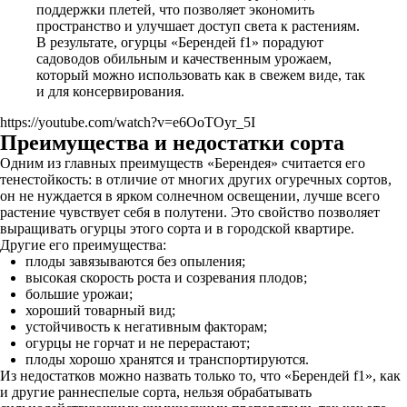
поддержки плетей, что позволяет экономить
пространство и улучшает доступ света к растениям.
В результате, огурцы «Берендей f1» порадуют
садоводов обильным и качественным урожаем,
который можно использовать как в свежем виде, так
и для консервирования.
https://youtube.com/watch?v=e6OoTOyr_5I
Преимущества и недостатки сорта
Одним из главных преимуществ «Берендея» считается его
тенестойкость: в отличие от многих других огуречных сортов,
он не нуждается в ярком солнечном освещении, лучше всего
растение чувствует себя в полутени. Это свойство позволяет
выращивать огурцы этого сорта и в городской квартире.
Другие его преимущества:
плоды завязываются без опыления;
высокая скорость роста и созревания плодов;
большие урожаи;
хороший товарный вид;
устойчивость к негативным факторам;
огурцы не горчат и не перерастают;
плоды хорошо хранятся и транспортируются.
Из недостатков можно назвать только то, что «Берендей f1», как
и другие раннеспелые сорта, нельзя обрабатывать