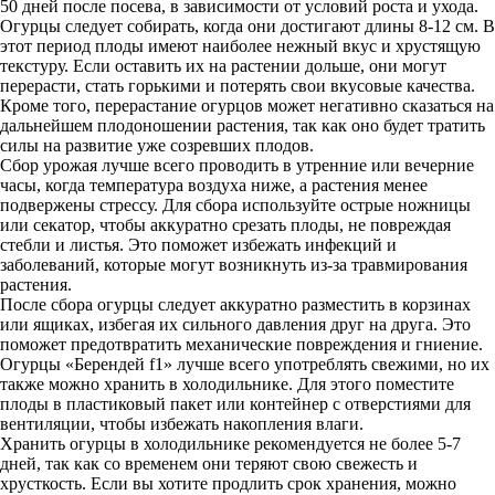
50 дней после посева, в зависимости от условий роста и ухода.
Огурцы следует собирать, когда они достигают длины 8-12 см. В
этот период плоды имеют наиболее нежный вкус и хрустящую
текстуру. Если оставить их на растении дольше, они могут
перерасти, стать горькими и потерять свои вкусовые качества.
Кроме того, перерастание огурцов может негативно сказаться на
дальнейшем плодоношении растения, так как оно будет тратить
силы на развитие уже созревших плодов.
Сбор урожая лучше всего проводить в утренние или вечерние
часы, когда температура воздуха ниже, а растения менее
подвержены стрессу. Для сбора используйте острые ножницы
или секатор, чтобы аккуратно срезать плоды, не повреждая
стебли и листья. Это поможет избежать инфекций и
заболеваний, которые могут возникнуть из-за травмирования
растения.
После сбора огурцы следует аккуратно разместить в корзинах
или ящиках, избегая их сильного давления друг на друга. Это
поможет предотвратить механические повреждения и гниение.
Огурцы «Берендей f1» лучше всего употреблять свежими, но их
также можно хранить в холодильнике. Для этого поместите
плоды в пластиковый пакет или контейнер с отверстиями для
вентиляции, чтобы избежать накопления влаги.
Хранить огурцы в холодильнике рекомендуется не более 5-7
дней, так как со временем они теряют свою свежесть и
хрусткость. Если вы хотите продлить срок хранения, можно