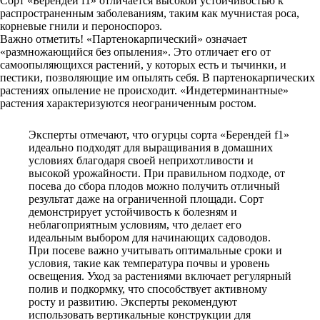
Сорт «Берендей f1» отличается высокой устойчивостью к
распространенным заболеваниям, таким как мучнистая роса,
корневые гнили и пероноспороз.
Важно отметить! «Партенокарпический» означает
«размножающийся без опыления». Это отличает его от
самоопыляющихся растений, у которых есть и тычинки, и
пестики, позволяющие им опылять себя. В партенокарпических
растениях опыление не происходит. «Индетерминантные»
растения характеризуются неограниченным ростом.
Эксперты отмечают, что огурцы сорта «Берендей f1»
идеально подходят для выращивания в домашних
условиях благодаря своей неприхотливости и
высокой урожайности. При правильном подходе, от
посева до сбора плодов можно получить отличный
результат даже на ограниченной площади. Сорт
демонстрирует устойчивость к болезням и
неблагоприятным условиям, что делает его
идеальным выбором для начинающих садоводов.
При посеве важно учитывать оптимальные сроки и
условия, такие как температура почвы и уровень
освещения. Уход за растениями включает регулярный
полив и подкормку, что способствует активному
росту и развитию. Эксперты рекомендуют
использовать вертикальные конструкции для