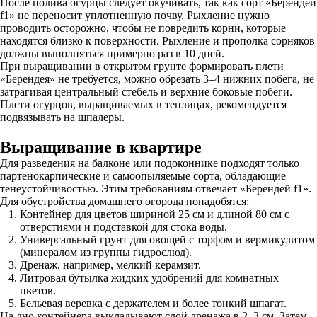
После полива огурцы следует окучивать, так как сорт «Берендей
f1» не переносит уплотненную почву. Рыхление нужно
проводить осторожно, чтобы не повредить корни, которые
находятся близко к поверхности. Рыхление и прополка сорняков
должны выполняться примерно раз в 10 дней.
При выращивании в открытом грунте формировать плети
«Берендея» не требуется, можно обрезать 3–4 нижних побега, не
затрагивая центральный стебель и верхние боковые побеги.
Плети огурцов, выращиваемых в теплицах, рекомендуется
подвязывать на шпалеры.
Выращивание в квартире
Для разведения на балконе или подоконнике подходят только
партенокарпические и самоопыляемые сорта, обладающие
тенеустойчивостью. Этим требованиям отвечает «Берендей f1».
Для обустройства домашнего огорода понадобятся:
Контейнер для цветов шириной 25 см и длиной 80 см с
отверстиями и подставкой для стока воды.
Универсальный грунт для овощей с торфом и вермикулитом
(минералом из группы гидрослюд).
Дренаж, например, мелкий керамзит.
Литровая бутылка жидких удобрений для комнатных
цветов.
Бельевая веревка с держателем и более тонкий шпагат.
На дно контейнера выкладывают слой дренажа в 2–3 см. Затем