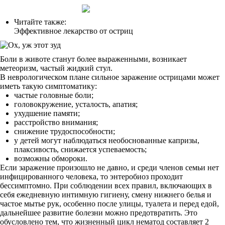
Читайте также:
Эффективное лекарство от остриц
Боли в животе станут более выраженными, возникает
метеоризм, частый жидкий стул.
В неврологическом плане сильное заражение острицами может
иметь такую симптоматику:
частые головные боли;
головокружение, усталость, апатия;
ухудшение памяти;
расстройство внимания;
снижение трудоспособности;
у детей могут наблюдаться необоснованные капризы,
плаксивость, снижается успеваемость;
возможны обмороки.
Если заражение произошло не давно, и среди членов семьи нет
инфицированного человека, то энтеробиоз проходит
бессимптомно. При соблюдении всех правил, включающих в
себя ежедневную интимную гигиену, смену нижнего белья и
частое мытье рук, особенно после улицы, туалета и перед едой,
дальнейшее развитие болезни можно предотвратить. Это
обусловлено тем, что жизненный цикл нематод составляет 2