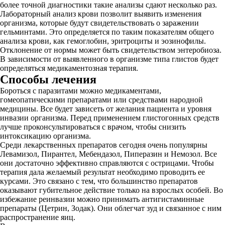
более точной диагностики такие анализы сдают несколько раз.
Лабораторный анализ крови позволит выявить изменения
организма, которые будут свидетельствовать о заражении
гельминтами. Это определяется по таким показателям общего
анализа крови, как гемоглобин, эритроциты и эозинофилы.
Отклонение от нормы может быть свидетельством энтеробиоза.
В зависимости от выявленного в организме типа глистов будет
определяться медикаментозная терапия.
Способы лечения
Бороться с паразитами можно медикаментами,
гомеопатическими препаратами или средствами народной
медицины. Все будет зависеть от желания пациента и уровня
инвазии организма. Перед применением глистогонных средств
лучше проконсультироваться с врачом, чтобы снизить
интоксикацию организма.
Среди лекарственных препаратов сегодня очень популярны
Левамизол, Пирантел, Мебендазол, Пиперазин и Немозол. Все
они достаточно эффективно справляются с острицами. Чтобы
терапия дала желаемый результат необходимо проводить ее
курсами. Это связано с тем, что большинство препаратов
оказывают губительное действие только на взрослых особей. Во
избежание реинвазии можно принимать антигистаминные
препараты (Цетрин, Зодак). Они облегчат зуд и связанное с ним
распространение яиц.