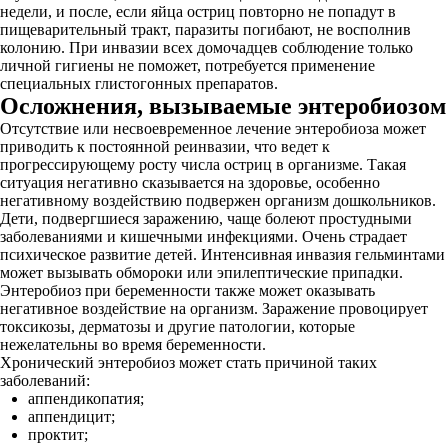
недели, и после, если яйца остриц повторно не попадут в
пищеварительный тракт, паразиты погибают, не восполнив
колонию. При инвазии всех домочадцев соблюдение только
личной гигиены не поможет, потребуется применение
специальных глистогонных препаратов.
Осложнения, вызываемые энтеробиозом
Отсутствие или несвоевременное лечение энтеробиоза может
приводить к постоянной реинвазии, что ведет к
прогрессирующему росту числа остриц в организме. Такая
ситуация негативно сказывается на здоровье, особенно
негативному воздействию подвержен организм дошкольников.
Дети, подвергшиеся заражению, чаще болеют простудными
заболеваниями и кишечными инфекциями. Очень страдает
психическое развитие детей. Интенсивная инвазия гельминтами
может вызывать обмороки или эпилептические припадки.
Энтеробиоз при беременности также может оказывать
негативное воздействие на организм. Заражение провоцирует
токсикозы, дерматозы и другие патологии, которые
нежелательны во время беременности.
Хронический энтеробиоз может стать причиной таких
заболеваний:
аппендикопатия;
аппендицит;
проктит;