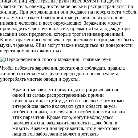
Яйца остриц через грязные руки переносятся и на другие
участки тела, одежду, постельное белье и распространяются по
жилищу. При встряхивании они оседают на поверхности мебели
и полу, что создает благоприятные условия для повторной
инвазии человека и всех окружающих. Заражение может
происходить через рукопожатие, предметы быта, одежду, при
касании всех предметов, которые трогал инвазированный.
Кроме зараженного человека переносчиком остриц могут быть
мухи, тараканы. Яйца могут также находиться на поверхности
шерсти домашних животных.
Чтобы избежать заражения, достаточно соблюдать правила
личной гигиены: мыть руки перед едой и после туалета,
употреблять чистые овощи и фрукты.
Врачи отмечают, что нематоды острицы являются
одной из самых распространенных причин
кишечных инфекций у детей и взрослых. Симптомы
энтеробиоза часто включают зуд в области ануса,
особенно ночью, что связано с особенностями жизни
этих паразитов. Кроме того, могут наблюдаться
нарушения сна, раздражительность и даже боли в
животе. Врачами подчеркивается, что у некоторых
пациентов заболевание может протекать