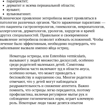
парапроктит;
дерматит и экзема перианальной области;
вульвит;
вульвовагинит.
Клиническое проявление энтеробиоза может проявляться в
патологии различных органов. Часто зараженные паразитами —
это пациенты гастроэнтерологов, гинекологов, невропатологов,
аллергологов, дерматологов, урологов, хирургов и врачей
других специальностей. Правильное и своевременное
выявление энтеробиоза позволит избежать осложнений. Чтобы
лечение было эффективным, необходимо подтвердить, что
заболевание вызвали именно яйца остриц.
Нематоды острицы, или Enterobius vermicularis,
вызывают у людей множество дискуссий, особенно
среди родителей маленьких детей. Симптомы
энтеробиоза часто включают зуд в области ануса,
особенно ночью, что может приводить к
беспокойству и нарушению сна. Многие родители
отмечают, что у детей могут наблюдаться
раздражительность и снижение аппетита. Важно
помнить, что острицы легко передаются, поэтому
профилактика, включая регулярное мытье рук и
соблюдение гигиенических норм, играет ключевую
роль. Некоторые люди также делятся опытом