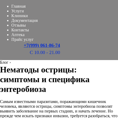
Главная
Услуги
Клиники
Документация
Отзывы
Контакты
Аптека
Прайс услуг
+7(999) 061-86-74
С 10.00 - 21.00
Блог
›
Нематоды острицы:
симптомы и специфика
энтеробиоза
Самым известными паразитами, поражающими кишечник
человека, являются острицы, симптомы энтеробиоза позволят
выявить заболевание на первых стадиях, и начать лечение. Но
прежде чем искать признаки инвазии, требуется разобраться, что