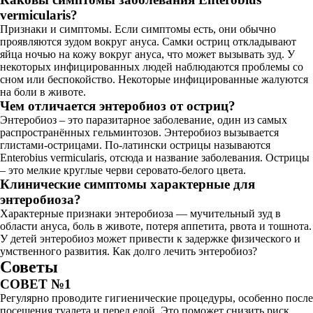
vermicularis?
Признаки и симптомы. Если симптомы есть, они обычно
проявляются зудом вокруг ануса. Самки остриц откладывают
яйца ночью на кожу вокруг ануса, что может вызывать зуд. У
некоторых инфицированных людей наблюдаются проблемы со
сном или беспокойство. Некоторые инфицированные жалуются
на боли в животе.
Чем отличается энтеробиоз от остриц?
Энтеробиоз – это паразитарное заболевание, один из самых
распространённых гельминтозов. Энтеробиоз вызывается
глистами-острицами. По-латински острицы называются
Enterobius vermicularis, отсюда и название заболевания. Острицы
– это мелкие круглые черви серовато-белого цвета.
Клинические симптомы характерные для
энтеробиоза?
Характерные признаки энтеробиоза — мучительный зуд в
области ануса, боль в животе, потеря аппетита, рвота и тошнота.
У детей энтеробиоз может привести к задержке физического и
умственного развития. Как долго лечить энтеробиоз?
Советы
СОВЕТ №1
Регулярно проводите гигиенические процедуры, особенно после
посещения туалета и перед едой. Это поможет снизить риск