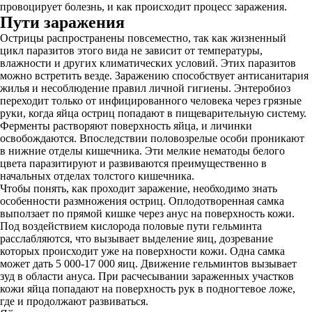
провоцирует болезнь, и как происходит процесс заражения.
Пути заражения
Острицы распространены повсеместно, так как жизненный
цикл паразитов этого вида не зависит от температуры,
влажности и других климатических условий. Этих паразитов
можно встретить везде. Заражению способствует антисанитария
жилья и несоблюдение правил личной гигиены. Энтеробиоз
переходит только от инфицированного человека через грязные
руки, когда яйца остриц попадают в пищеварительную систему.
Ферменты растворяют поверхность яйца, и личинки
освобождаются. Впоследствии половозрелые особи проникают
в нижние отделы кишечника. Эти мелкие нематоды белого
цвета паразитируют и развиваются преимущественно в
начальных отделах толстого кишечника.
Чтобы понять, как проходит заражение, необходимо знать
особенности размножения остриц. Оплодотворенная самка
выползает по прямой кишке через анус на поверхность кожи.
Под воздействием кислорода половые пути гельминта
расслабляются, что вызывает выделение яиц, дозревание
которых происходит уже на поверхности кожи. Одна самка
может дать 5 000-17 000 яиц. Движение гельминтов вызывает
зуд в области ануса. При расчесывании зараженных участков
кожи яйца попадают на поверхность рук в подногтевое ложе,
где и продолжают развиваться.