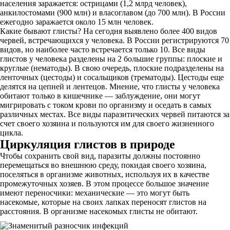
населения заражается: острицами (1,2 млрд человек),
анкилостомами (900 млн) и власоглавом (до 700 млн). В России
ежегодно заражается около 15 млн человек.
Какие бывают глисты? На сегодня выявлено более 400 видов
червей, встречающихся у человека. В России регистрируются 70
видов, но наиболее часто встречается только 10. Все виды
глистов у человека разделены на 2 большие группы: плоские и
круглые (нематоды). В свою очередь, плоские подразделены на
ленточных (цестоды) и сосальщиков (трематоды). Цестоды еще
делятся на цепней и лентецов. Мнение, что глисты у человека
обитают только в кишечнике — заблуждение, они могут
мигрировать с током крови по организму и оседать в самых
различных местах. Все виды паразитических червей питаются за
счет своего хозяина и пользуются им для своего жизненного
цикла.
Циркуляция глистов в природе
Чтобы сохранить свой вид, паразиты должны постоянно
перемещаться во внешнюю среду, покидая своего хозяина,
поселяться в организме животных, используя их в качестве
промежуточных хозяев. В этом процессе большое значение
имеют переносчики: механические — это могут быть
насекомые, которые на своих лапках переносят глистов на
расстояния. В организме насекомых глисты не обитают.