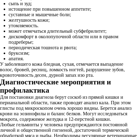
сыпь и зуд;
истощение при повышенном аппетите;
суставные и мышечные боли;
желтушность кожи;
утомляемость.
может отмечаться длительный субфебрилитет;
дискомфорт в околопупочной области или в правом
подреберье;
периодическая тошнота и рвота;
бруксизм;
апатия.
У заболевшего кожа бледная, сухая, отмечается выпадение
волос, бровей, ресниц, ломкость ногтей, разрушение зубов,
кровоточивость десен, дурной запах изо рта.
Диагностические мероприятия и
профилактика
Для постановки диагноза берут соскоб из прямой кишки и
перианальной области, также проводят анализ кала. При этом
глисты под микроскопом очень хорошо видны. Берется анализ
крови на эозинофилы и баланс белков. Могут исследоваться
мокрота, содержимое желудка и 12-перстной кишки.
Любые гельминты у человека предупреждаются постоянной
личной и общественной гигиеной, достаточной термической
обработкой мяса и рыбы. Необходимы регулярные ветеринарные