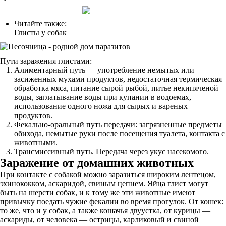
Читайте также:
Глисты у собак
Пути заражения глистами:
Алиментарный путь — употребление немытых или
засиженных мухами продуктов, недостаточная термическая
обработка мяса, питание сырой рыбой, питье некипяченой
воды, заглатывание воды при купании в водоемах,
использование одного ножа для сырых и вареных
продуктов.
Фекально-оральный путь передачи: загрязненные предметы
обихода, немытые руки после посещения туалета, контакта с
животными.
Трансмиссивный путь. Передача через укус насекомого.
Заражение от домашних животных
При контакте с собакой можно заразиться широким лентецом,
эхинококком, аскаридой, свиным цепнем. Яйца глист могут
быть на шерсти собак, и к тому же эти животные имеют
привычку поедать чужие фекалии во время прогулок. От кошек:
то же, что и у собак, а также кошачья двуустка, от курицы —
аскариды, от человека — острицы, карликовый и свиной