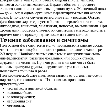
которая съела улитку или рачка с яйцами глиста. Человек
является основным хозяином. Паразит обитает в просвете
тонкого кишечника и желчевыводящих путях. Жизненный цикл
— до 20 лет, в одном организме паразитируют тысячи особей
сразу. В половине случаев регистрируется у россиян. Острая
фаза болезни характеризуется болями в верхней части живота,
лихорадкой, тошнотой, миалгиями, поносом, высыпаниями. При
хронизации процесса отмечаются симптомы гепатохолецистита,
причем они не проходят даже после изгнания глистов.
Течение заболевания и симптомы
При острой фазе симптомы могут проявляться в разные сроки,
что зависит от инкубационного периода, но чаще начало через
2-3 недели. Наиболее частые симптомы: аллергическая сыпь,
лимфаденопатия, развитие локальных или общих отеков,
артралгии и миалгии. При миграции в легкие могут быть
кашель, приступы удушья, нарушение стула (поносы),
появляются тошнота и рвота.
При хронической фазе симптомы зависят от органа, где осели
паразиты, и их количества. Из основных признаков
присутствуют:
частый зуд в анальной области;
головные боли;
головокружения;
нарушения сна;
метеоризм;