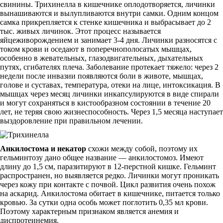
свинины. Трихинелла в кишечнике оплодотворяется, личинки
вынашиваются и вылупливаются внутри самки. Одним концом
самка прикрепляется к стенке кишечника и выбрасывает до 2
тыс. живых личинок. Этот процесс называется
яйцеживорождением и занимает 3-4 дня. Личинки разносятся с
током крови и оседают в поперечнополосатых мышцах,
особенно в жевательных, глазодвигательных, дыхательных
путях, сгибателях плеча. Заболевание протекает тяжело: через 2
недели после инвазии появляются боли в животе, мышцах,
голове и суставах, температура, отеки на лице, интоксикация. В
мышцах через месяц личинки инкапсулируются в виде спирали
и могут сохраняться в кистообразном состоянии в течение 20
лет, не теряя свою жизнеспособность. Через 1,5 месяца наступает
выздоровление при правильном лечении.
Анкилостома и некатор
схожи между собой, поэтому их
гельминтозу дано общее название — анкилостомоз. Имеют
длину до 1,5 см, паразитируют в 12-перстной кишке. Гельминт
распространен, но выявляется редко. Личинки могут проникать
через кожу при контакте с почвой. Цикл развития очень похож
на аскарид. Анкилостома обитает в кишечнике, питается только
кровью. За сутки одна особь может поглотить 0,35 мл крови.
Поэтому характерным признаком является анемия и
диспротеинемия.