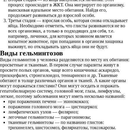
процесс происходит в ЖКТ. Она мигрирует по организму,
выискивая идеальное место обитания. Найдя его,
продолжает развиваться до взрослой особи.
Третья стадия — взрослая особь, которая снова откладывает
яйца. Необходимо отметить, что глисты развиваются не во
всех организмах, а только в подходящих для себя, т.е.
например, личинки, для которых хозяином является
копытное животное, при попадании в организм хищника
выживут, но откладывать здесь яйца они не будут.
Виды гельминтозов
Виды гельминтов у человека разделяются по месту их обитания:
просветные и тканевые. В первом случае паразиты живут в
просвете полых органов, чаще всего кишечника: аскаридоз,
трихоцефалез, стронгилоидоз, тениаринхоз и др. Тканевые
обитают в толще различных органов и тканей. А какие органы
могут поражаться глистами? Они могут оседать и поражать
гепатобилиарную систему, головной мозг, глаза, лимфоузлы,
легкие, поэтому заболевания могут иметь несколько названий:
при поражениях печени — эхинококкоз;
поражении головного мозга — цистицеркоз;
лимфатических узлов — филяриоз;
легочные гельминтозы — парагонимозы;
тканевые гельминтозы — по названию глистов:
трихинеллез, шистосомоз, филяриатозы, токсокарозы.