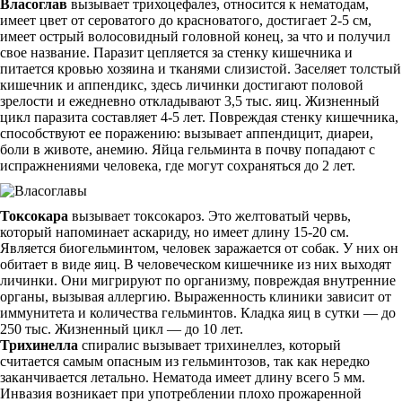
Власоглав
вызывает трихоцефалез, относится к нематодам,
имеет цвет от сероватого до красноватого, достигает 2-5 см,
имеет острый волосовидный головной конец, за что и получил
свое название. Паразит цепляется за стенку кишечника и
питается кровью хозяина и тканями слизистой. Заселяет толстый
кишечник и аппендикс, здесь личинки достигают половой
зрелости и ежедневно откладывают 3,5 тыс. яиц. Жизненный
цикл паразита составляет 4-5 лет. Повреждая стенку кишечника,
способствуют ее поражению: вызывает аппендицит, диареи,
боли в животе, анемию. Яйца гельминта в почву попадают с
испражнениями человека, где могут сохраняться до 2 лет.
Токсокара
вызывает токсокароз. Это желтоватый червь,
который напоминает аскариду, но имеет длину 15-20 см.
Является биогельминтом, человек заражается от собак. У них он
обитает в виде яиц. В человеческом кишечнике из них выходят
личинки. Они мигрируют по организму, повреждая внутренние
органы, вызывая аллергию. Выраженность клиники зависит от
иммунитета и количества гельминтов. Кладка яиц в сутки — до
250 тыс. Жизненный цикл — до 10 лет.
Трихинелла
спиралис вызывает трихинеллез, который
считается самым опасным из гельминтозов, так как нередко
заканчивается летально. Нематода имеет длину всего 5 мм.
Инвазия возникает при употреблении плохо прожаренной