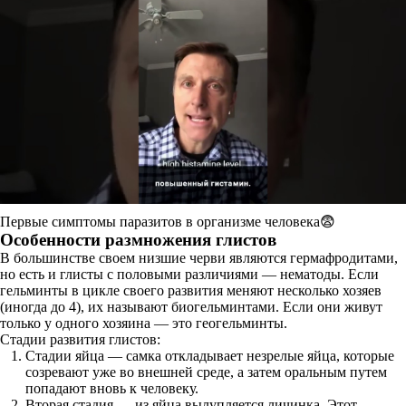
Первые симптомы паразитов в организме человека😨
Особенности размножения глистов
В большинстве своем низшие черви являются гермафродитами,
но есть и глисты с половыми различиями — нематоды. Если
гельминты в цикле своего развития меняют несколько хозяев
(иногда до 4), их называют биогельминтами. Если они живут
только у одного хозяина — это геогельминты.
Стадии развития глистов:
Стадии яйца — самка откладывает незрелые яйца, которые
созревают уже во внешней среде, а затем оральным путем
попадают вновь к человеку.
Вторая стадия — из яйца вылупляется личинка. Этот