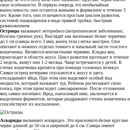
свои особенности. В первую очередь это необычайная
выносливость: они остаются живыми в формалине в течение 5
лет. Кроме того, они отличаются простым циклом развития,
системой пищеварения в виде прямой трубки, быстрым
размножением.
Острицы
вызывают энтеробиоз (антропонозное заболевание,
болезнь грязных рук). Выглядят как маленькие белые червячки
до 1 см (самцы всего 3 мм), конец тела слегка заострен. Они
обитают в нижних отделах тонкого и начальной части толстого
кишечника. Являются контактными червями. Кладка яиц
происходит в области ануса. Цикл развития протекает в течение
2 недель, живут они 1-2 месяца. Чаще встречаются у детей. К
стенке кишечника крепятся при помощи головных везикул.
Самки остриц вечерами спускаются к анусу и здесь
откладывают яйца. При этом они выделяют особый вид
жидкости, который вызывает зуд. Ребенок расчесывает свою
попку, при этом происходит самозаражение. После отложения
яиц самки погибают. Вред, наносимый ими, заключается в
выделении ферментов, которые раздражают стенки кишечника и
способствуют их воспалению.
Аскариды
вызывают аскаридоз. Это красновато-белые круглые
черви длиной до 50 см и шириной до 6 см. Самцы имеют