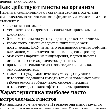
цепень, анкилостома.
Как действуют глисты на организм
Паразиты сенсибилизируют организм своими продуктами
жизнедеятельности, токсинами и ферментами, следствием чего
становятся:
аллергия и интоксикация;
механические повреждения слизистых присосками и
крючками;
большие глисты могут закупорить просвет кишечника.
кроме этого, глисты съедают значительную часть
поступающих БЖУ, из-за чего развивается анемия, дефицит
витаминов, микроэлементов, гипоксия, гипотрофия;
отмечается нарушение пищеварения, у детей имеется
отставание в психофизическом развитии.
при многих гельминтозах происходит хроническая
микрокровопотеря.
гельминты ухудшают течение уже существующих
патологий, подавляют иммунитет, они повышают риск
заболеваемости туберкулезом, онкологическими
патологиями, снижают эффективность прививок.
Характеристика наиболее часто
встречаемых глистов
Как выглядят круглые черви? На разрезе они имеют круглую
форму, за что и получили свое название. Круглые черви имеют