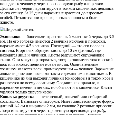
попадает к человеку через пресноводную рыбу или рачков.
Десятки лет черви паразитируют в тонком кишечнике, цепляясь
за его стенку. За 25 дней паразиты вырастают до взрослых
особей. Питаются они кровью, вызывая поносы и боли в
животе.
Эхинококк
— биогельминт, ленточный маленький червь, до 3-5
мм. На его головке имеются 2 венчика крючьев и присоски,
паразит имеет 4-5 члеников. Последний — это его половая
система. В органах образует кисты до 10 см (финны), где
находятся яйца и личинки. Кисты разрушают окружающие
ткани. Они могут и разорваться, тогда развивается токсический
шок или множественные новые кисты. Окончательным
хозяином является волк, промежуточным — человек. Заражение
алиментарное или после контакта с домашними животными. В
кишечнике из яиц выходят личинки (онкосферы) и током крови
разносятся по всему организму. Оседают, как правило, в
паренхиме печени и легких, но обитают и в кишечнике. Кисты
удаляют только хирургически.
Кошачья двуустка
— печеночный, кошачий или сибирский
сосальщик. Вызывает описторхоз. Имеет ланцетовидную форму,
длиной 1-2 см и шириной 2 мм, на головке 2 ротовые присоски.
Люди инвазируются через зараженную пресноводную рыбу,