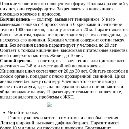
Плоские черви имеют сплющенную форму. Половых различий у
них нет, они гермафродиты. Закрепляются в кишечнике с
помощью крючков и присосок.
Бычий цепень
— солитер, вызывает тениаринхоз. У него
маленькая головка с 4 присосками и 6 крючками и ленточное
тело из 1000 члеников, в длину достигает 20 м. Паразит является
биогельминтом, заражение происходит через мясо говядины, где
находятся его личинки. Каждый членик содержит сотни тысяч
яиц. Без лечения цепень паразитирует у человека до 20 лет.
Обитает в тонком кишечнике, высасывая питательные вещества
всей поверхностью тела. Живет до 10 лет.
Свиной цепень
— солитер, вызывает тениоз или цистицеркоз.
достигает — 3-8 м и имеет двойной венчик крючьев.
Жизненный цикл составляет от 20 до 30 лет. Обитать способен в
любом органе, попадает с плохо прожаренной свининой. Цикл
аналогичен бычьему солитеру. Членики этого цепня могут
вылезать из ануса, здесь на поверхности кожи они лопаются и
яйца попадают наружу. Паразитирует гельминт в кишечнике,
вызывая аллергию, проблемы с ЖКТ.
Читайте также:
Глисты у кошек и котят – симптомы и способы лечения
Лентец
широкий вызывает дифиллоботриоз. Паразит имеет
более 10 м длины, он плоский и широкий. Биогельминт