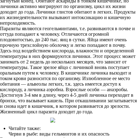
загнутый конец. Обитают аскариды в тонком кишечнике, но
личинки активно мигрируют по организму, цикл их жизни
доходит до года. Личинки глистов обитают в легких. Продукты
их жизнедеятельности вызывают интоксикацию и кишечную
непроходимость.
Паразиты являются геогельминтами, т.е. развиваются в почве и
оттуда попадают к человеку. Отличаются огромной
плодовитостью, до 240 тыс. яиц в сутки. Яйца имеют очень
прочную трехслойную оболочку и легко попадают в почву.
Здесь под воздействием кислорода, влажности и определенной
температуры в них формируются личинки. Этот процесс может
занимать от 2 недель до нескольких месяцев, что зависит от
температуры. Такое зрелое яйцо с личинкой вновь поступает
оральным путем к человеку. В кишечнике личинка выходит и
током крови разносится по организму. Излюбленное ее место
обитания — альвеолы легких, т.к. здесь имеется доступ к
кислороду, а личинка аэробна. Взрослые особи — анаэробы.
Достигнув 3-4 мм в длину, через 4-5 дней личинка переходит в
бронхи, что вызывает кашель. При откашливании заглатывается
и снова идет в кишечник, в котором развивается до зрелости.
Жизненный цикл паразита доходит до года.
Читайте также:
Черви в рыбе: виды гельминтов и их опасность