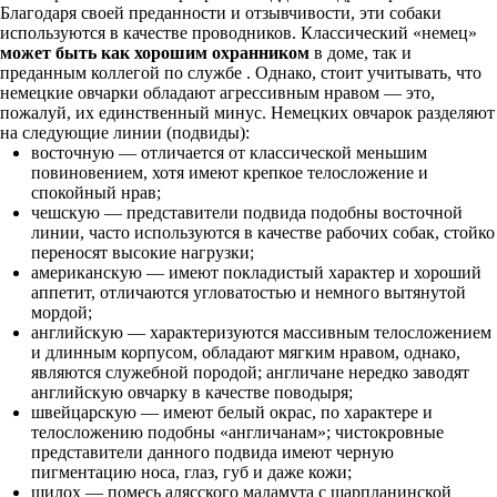
Благодаря своей преданности и отзывчивости, эти собаки
используются в качестве проводников. Классический «немец»
может быть как хорошим охранником
в доме, так и
преданным коллегой по службе . Однако, стоит учитывать, что
немецкие овчарки обладают агрессивным нравом — это,
пожалуй, их единственный минус. Немецких овчарок разделяют
на следующие линии (подвиды):
восточную — отличается от классической меньшим
повиновением, хотя имеют крепкое телосложение и
спокойный нрав;
чешскую — представители подвида подобны восточной
линии, часто используются в качестве рабочих собак, стойко
переносят высокие нагрузки;
американскую — имеют покладистый характер и хороший
аппетит, отличаются угловатостью и немного вытянутой
мордой;
английскую — характеризуются массивным телосложением
и длинным корпусом, обладают мягким нравом, однако,
являются служебной породой; англичане нередко заводят
английскую овчарку в качестве поводыря;
швейцарскую — имеют белый окрас, по характере и
телосложению подобны «англичанам»; чистокровные
представители данного подвида имеют черную
пигментацию носа, глаз, губ и даже кожи;
шилох — помесь алясского маламута с шарпланинской