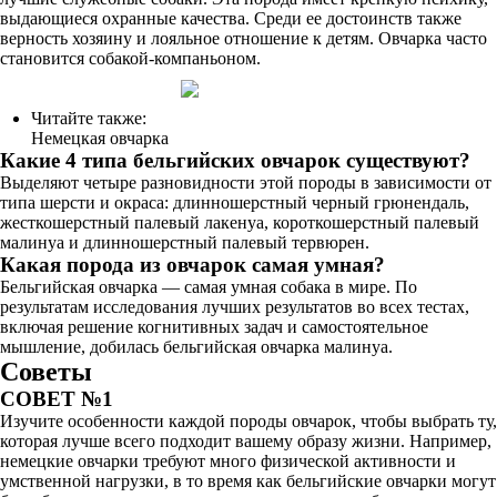
выдающиеся охранные качества. Среди ее достоинств также
верность хозяину и лояльное отношение к детям. Овчарка часто
становится собакой-компаньоном.
Читайте также:
Немецкая овчарка
Какие 4 типа бельгийских овчарок существуют?
Выделяют четыре разновидности этой породы в зависимости от
типа шерсти и окраса: длинношерстный черный грюнендаль,
жесткошерстный палевый лакенуа, короткошерстный палевый
малинуа и длинношерстный палевый тервюрен.
Какая порода из овчарок самая умная?
Бельгийская овчарка — самая умная собака в мире. По
результатам исследования лучших результатов во всех тестах,
включая решение когнитивных задач и самостоятельное
мышление, добилась бельгийская овчарка малинуа.
Советы
СОВЕТ №1
Изучите особенности каждой породы овчарок, чтобы выбрать ту,
которая лучше всего подходит вашему образу жизни. Например,
немецкие овчарки требуют много физической активности и
умственной нагрузки, в то время как бельгийские овчарки могут