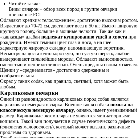
Читайте также:
Виды овчарок – обзор всех пород в группе овчарки
признаные FCI
Обладают крепким телосложением, достаточно высоким ростом.
Вырастают до 70-72 см, достигают веса в 50 кг. Имеют широкую
крупную голову, большие и мощные челюсти. Так же как и
«кавказцы» алабаи
подлежат купированию ушей и хвоста
при
рождении. Имеют темный цвет глаз и носа, а на шее —
характерную жировую складку, напоминающую воротник.
Несмотря на достаточно короткую, но густую шерсть, алабаи
выдерживают сильнейшие морозы. Обладают выносливостью,
смелостью и неприхотливостью. Очень преданы своим хозяевам.
Щенки у «среднеазиатов» достаточно сдержанны и
сообразительны.
Окрас у таких собак, как правило, светлый, хотя может быть
любым.
Карликовые овчарки
Одной из разновидностью карликовых пород собак является
карликовая немецкая овчарка. Внешне такая собака
похожа на
классическую немецкую овчарку
, однако, имеет уменьшенный
размер. Карликовые экземпляры не являются миниатюрными
копиями. Такой вид получается в случае генетического дефекта
(слизистая малорослость), который может вызвать различные
проблемы со здоровьем.
Такой дефект встречается не только у овчарок, но и у других