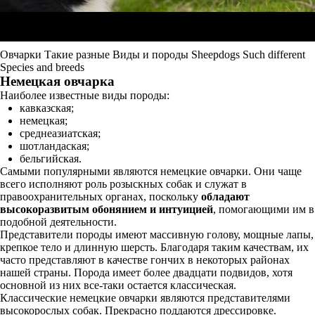
Овчарки Такие разные Виды и породы Sheepdogs Such different
Species and breeds
Немецкая овчарка
Наиболее известные виды породы:
кавказская;
немецкая;
среднеазиатская;
шотландаская;
бельгийская.
Самыми популярными являются немецкие овчарки. Они чаще
всего исполняют роль розыскных собак и служат в
правоохранительных органах, поскольку
обладают
высокоразвитым обонянием и интуицией
, помогающими им в
подобной деятельности.
Представители породы имеют массивную голову, мощные лапы,
крепкое тело и длинную шерсть. Благодаря таким качествам, их
часто представляют в качестве гончих в некоторых районах
нашей страны. Порода имеет более двадцати подвидов, хотя
основной из них все-таки остается классическая.
Классические немецкие овчарки являются представителями
высокорослых собак. Прекрасно поддаются дрессировке.