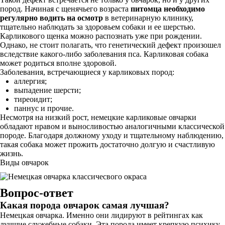
пород. Начиная с щенячьего возраста
питомца необходимо
регулярно водить на осмотр
в ветеринарную клинику,
тщательно наблюдать за здоровьем собаки и ее шерстью.
Карликового щенка можно распознать уже при рождении.
Однако, не стоит полагать, что генетический дефект произошел
вследствие какого-либо заболевания пса. Карликовая собака
может родиться вполне здоровой.
Заболевания, встречающиеся у карликовых пород:
аллергия;
выпадение шерсти;
тиреоидит;
паннус и прочие.
Несмотря на низкий рост, немецкие карликовые овчарки
обладают нравом и выносливостью аналогичными классической
породе. Благодаря должному уходу и тщательному наблюдению,
такая собака может прожить достаточно долгую и счастливую
жизнь.
Виды овчарок
Вопрос-ответ
Какая порода овчарок самая лучшая?
Немецкая овчарка. Именно они лидируют в рейтингах как
лучшие служебные собаки. Эта порода имеет крепкую психику,