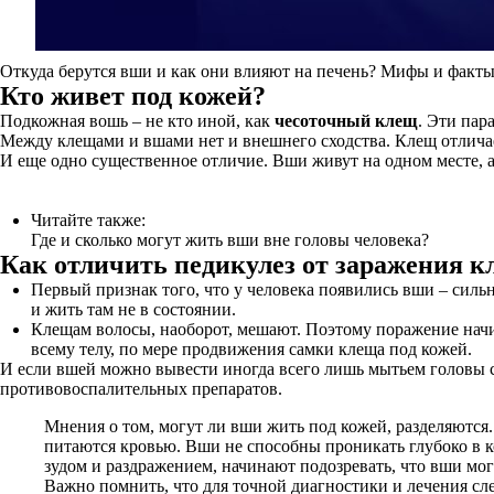
Откуда берутся вши и как они влияют на печень? Мифы и факты
Кто живет под кожей?
Подкожная вошь – не кто иной, как
чесоточный клещ
. Эти пар
Между клещами и вшами нет и внешнего сходства. Клещ отличаетс
И еще одно существенное отличие. Вши живут на одном месте, а
Читайте также:
Где и сколько могут жить вши вне головы человека?
Как отличить педикулез от заражения 
Первый признак того, что у человека появились вши – сил
и жить там не в состоянии.
Клещам волосы, наоборот, мешают. Поэтому поражение начина
всему телу, по мере продвижения самки клеща под кожей.
И если вшей можно вывести иногда всего лишь мытьем головы 
противовоспалительных препаратов.
Мнения о том, могут ли вши жить под кожей, разделяются.
питаются кровью. Вши не способны проникать глубоко в ко
зудом и раздражением, начинают подозревать, что вши мо
Важно помнить, что для точной диагностики и лечения сл