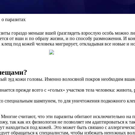
 о паразитах
азиты гораздо меньше вшей (разглядеть взрослую особь можно л
я от вши и по образу жизни, и по способу размножения. И конеч
 клещ под кожей человека мигрирует, откладывая все новые и н
клещами?
ьный зуд кожи головы. Именно волосяной покров необходим вшам
ется прежде всего с «голых» участков тела человека: живота, ру
со специальным шампунем, то для уничтожения подкожного кле
 Многие считают, что эти паразиты обитают исключительно на п
жу, так как их физиология не позволяет им адаптироваться к та
гут находиться под кожей. Это может быть связано с аллергиче
едует обращаться к специалистам, чтобы избежать ненужных вол