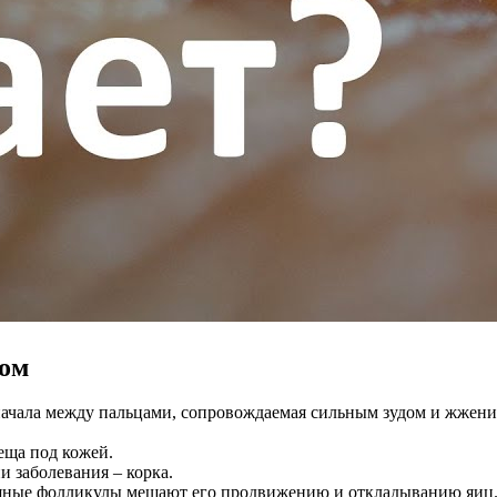
ом
ачала между пальцами, сопровождаемая сильным зудом и жжени
еща под кожей.
и заболевания – корка.
осяные фолликулы мешают его продвижению и откладыванию яиц