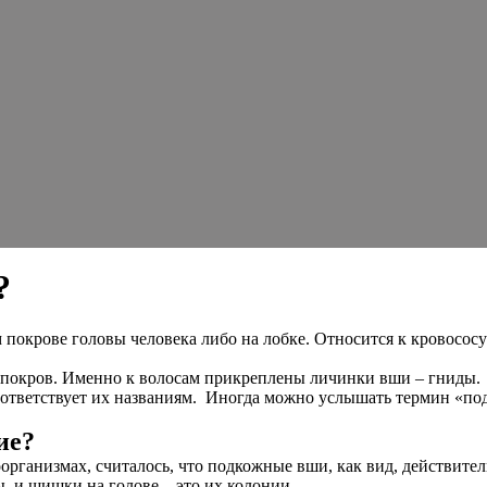
?
м покрове головы человека либо на лобке. Относится к кровос
 покров. Именно к волосам прикреплены личинки вши – гниды.
ответствует их названиям. Иногда можно услышать термин «под
ие?
организмах, считалось, что подкожные вши, как вид, действител
, и шишки на голове – это их колонии.