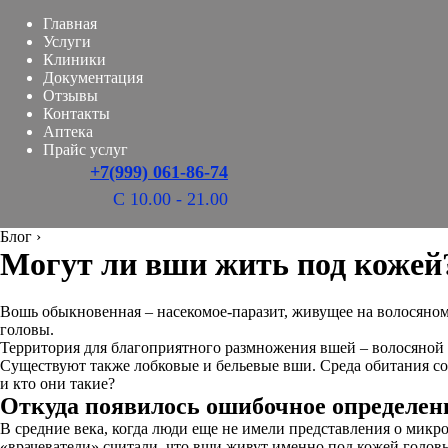
Главная
Услуги
Клиники
Документация
Отзывы
Контакты
Аптека
Прайс услуг
+7(999) 061-86-74
С 10.00 - 21.00
Блог
›
Могут ли вши жить под кожей
Вошь обыкновенная – насекомое-паразит, живущее на волосяно
головы.
Территория для благоприятного размножения вшей – волосяной
Существуют также лобковые и бельевые вши. Среда обитания со
и кто они такие?
Откуда появилось ошибочное определен
В средние века, когда люди еще не имели представления о микро
«врачеватели» считали, что вши живут именно под кожей головы