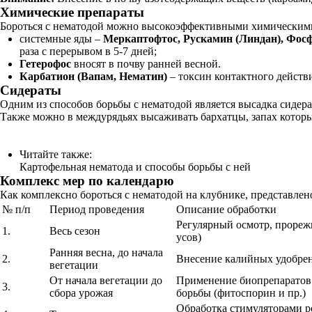
Химические препараты
Бороться с нематодой можно высокоэффективными химическими
системные яды –
Меркаптофтос, Рускамин (Линдан), Фос
раза с перерывом в 5-7 дней;
Гетерофос
вносят в почву ранней весной.
Карбатион (Вапам, Нематин)
– токсин контактного действи
Сидераты
Одним из способов борьбы с нематодой является высадка сидерат
Также можно в междурядьях высаживать бархатцы, запах которы
Читайте также:
Картофельная нематода и способы борьбы с ней
Комплекс мер по календарю
Как комплексно бороться с нематодой на клубнике, представлен
№ п/п
Период проведения
Описание обработки
Регулярный осмотр, прореж
1.
Весь сезон
усов)
Ранняя весна, до начала
2.
Внесение калийных удобрен
вегетации
От начала вегетации до
Применение биопрепаратов
3.
сбора урожая
борьбы (фитоспорин и пр.)
Обработка стимуляторами р