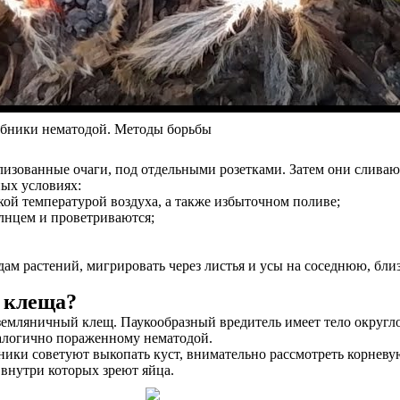
лубники нематодой. Методы борьбы
изованные очаги, под отдельными розетками. Затем они сливают
ых условиях:
ой температурой воздуха, а также избыточном поливе;
лнцем и проветриваются;
ам растений, мигрировать через листья и усы на соседнюю, бли
о клеща?
 земляничный клещ. Паукообразный вредитель имеет тело округ
налогично пораженному нематодой.
чники советуют выкопать куст, внимательно рассмотреть корнев
внутри которых зреют яйца.