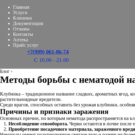
Главная
Услуги
Клиники
Документация
Отзывы
Контакты
Аптека
Прайс услуг
+7(999) 061-86-74
С 10.00 - 21.00
Блог
›
Методы борьбы с нематодой н
Клубника – традиционное название сладких, ароматных ягод, ко
растительноядные вредители.
Среди врагов, способных оставить без урожая клубники, особня
Причины и признаки заражения
Основных причин, по которым нематода распространяется на кл
Несоблюдение севооборота.
Черви остаются в почве после п
Приобретение посадочного материала, зараженного вред
Нематоды имеют полупрозрачное светлое тело и размер не более 