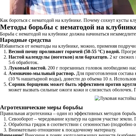
Как бороться с нематодой на клубнике. Почему сохнут кусты кл
Методы борьбы с нематодой на клубник
Борьба с нематодой на клубнике должна начинаться незамедлите
Народные средства
Избавиться от нематоды на клубнике, можно, применяя подручн
Весной почву проливают горячей (50-55 °С) водой.
Прогре
Настой календулы (ноготков) или бархатцев.
2 кг свежих 
5-6 обработок.
Луковый настой.
200 г порезанных головок необходимо наст
Аммиачно-мыльный раствор.
Для приготовления состава к
(10 % нашатырной воды), довести до объема 10 л. Использова
Сорняк борщевик может быть эффективен против кругл
может вызвать сильные ожоги кожи и слизистых оболочек. П
Агротехнические меры борьбы
Правильная агротехника – один из эффективных методов борьбы
Севооборот – чередование культур на одном участке земли. 
Обработка грядок в соответствии с сезонностью (подробно 
Внимательно отношение к посадочному материалу.
Внимание!
Внесение в почву азотсодержащих веществ (карбамид