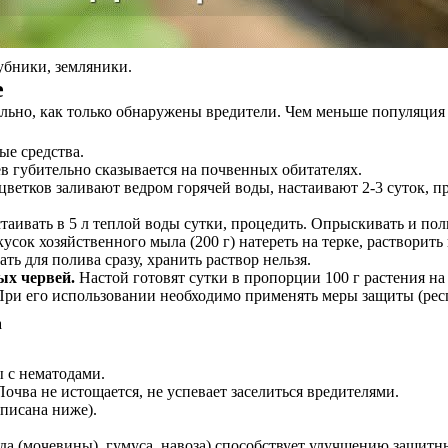
убники, земляники.
е
льно, как только обнаружены вредители. Чем меньше популяция п
ые средства.
в губительно сказывается на почвенных обитателях.
цветков заливают ведром горячей воды, настаивают 2-3 суток, п
аивать в 5 л теплой воды сутки, процедить. Опрыскивать и поли
усок хозяйственного мыла (200 г) натереть на терке, растворить
ть для полива сразу, хранить раствор нельзя.
ых червей.
Настой готовят сутки в пропорции 100 г растения на
ри его использовании необходимо применять меры защиты (респ
 с нематодами.
Почва не истощается, не успевает заселиться вредителями.
описана ниже).
а (мочевины), гумуса, навоза) способствует улучшению защитны