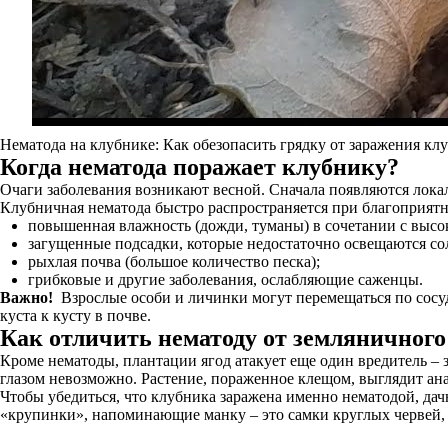
Нематода на клубнике: Как обезопасить грядку от заражения к
Когда нематода поражает клубнику?
Очаги заболевания возникают весной. Сначала появляются локал
Клубничная нематода быстро распространяется при благоприятн
повышенная влажность (дожди, туманы) в сочетании с высок
загущенные подсадки, которые недостаточно освещаются со
рыхлая почва (большое количество песка);
грибковые и другие заболевания, ослабляющие саженцы.
Важно!
Взрослые особи и личинки могут перемещаться по сосуд
куста к кусту в почве.
Как отличить нематоду от земляничног
Кроме нематоды, плантации ягод атакует еще один вредитель –
глазом невозможно. Растение, пораженное клещом, выглядит а
Чтобы убедиться, что клубника заражена именно нематодой, да
«крупинки», напоминающие манку – это самки круглых червей, 