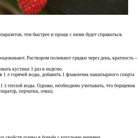
аразитов, тем быстрее и проще с ними будет справиться.
роцеживают. Раствором поливают грядки через день, кратность –
вать кустики 1 раз в неделю.
 в 1 л горячей воды, добавить 1 флакончик нашатырного спирта
 1 л теплой воды. Однако, необходимо учитывать, что борщевик
иратор, перчатки, очки).
х свойств почвы в борьбе с круглыми червями.