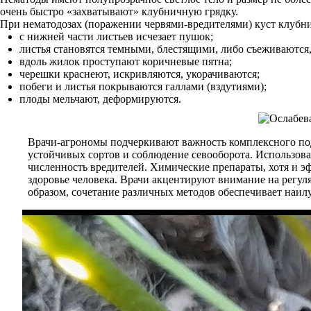
очень быстро «захватывают» клубничную грядку.
При нематодозах (поражении червями-вредителями) куст клубни
с нижней части листьев исчезает пушок;
листья становятся темными, блестящими, либо съеживаются,
вдоль жилок проступают коричневые пятна;
черешки краснеют, искривляются, укорачиваются;
побеги и листья покрываются галлами (вздутиями);
плоды мельчают, деформируются.
Врачи-агрономы подчеркивают важность комплексного под
устойчивых сортов и соблюдение севооборота. Использов
численность вредителей. Химические препараты, хотя и 
здоровье человека. Врачи акцентируют внимание на регул
образом, сочетание различных методов обеспечивает наилу