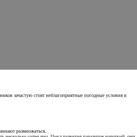
ачников зачастую стоят неблагоприятные погодные условия и
чинают размножаться.
ть несколько сотен яиц. Цикл развития паразитов короткий, они