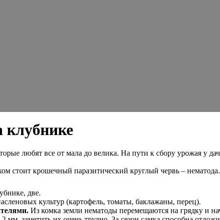
а клубнике
торые любят все от мала до велика. На пути к сбору урожая у д
ком стоит крошечный паразитический круглый червь – нематода.
убнике, две.
асленовых культур (картофель, томаты, баклажаны, перец).
ителями.
Из комка земли нематоды перемещаются на грядку и на
2 мм, заметить их очень трудно. За сезон самка способна отложи