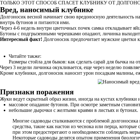
ТОЛЬКО ЭТОТ СПОСОБ СПАСЕТ КЛУБНИКУ ОТ ДОЛГОН
Вред, наносимый клубнике
Долгоносик весной начинает свою вредоносную деятельность на
внутрь бутонов и питаются ими.
Через 4-6 недель внутри цветочных почек самка откладывает яйц
Бутоны с подгрызенными черешками опадают, личинка выходит из
Интересный факт!
Долгоносик предпочитает мужские цветки к
Читайте также:
Размеры стойла для быков: как сделать сарай для бычка на 
Через 3 недели личинка окукливается, еще через неделю появля
Кроме клубники, долгоносик наносит урон посадкам малины, е
Признаки поражения
Жуки ведут скрытный образ жизни, иногда на кустах клубники 
массовое опадание бутонов. При осмотре заметным становитс
небольшие дырочки с желтыми краями в листьях и бутонах.
Многие садоводы сталкиваются с проблемой долгоносика н
средства, такие как настои из чеснока или перца, котор
при этом предостерегают о необходимости соблюдать меры
Некоторые садоводы делятся опытом применения биологич