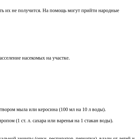
ть их не получится. На помощь могут прийти народные
асселение насекомых на участке.
твором мыла или керосина (100 мл на 10 л воды).
ом (1 ст. л. сахара или варенья на 1 стакан воды).
ьной защиты (очки, респиратор, перчатки), вдали от детей и