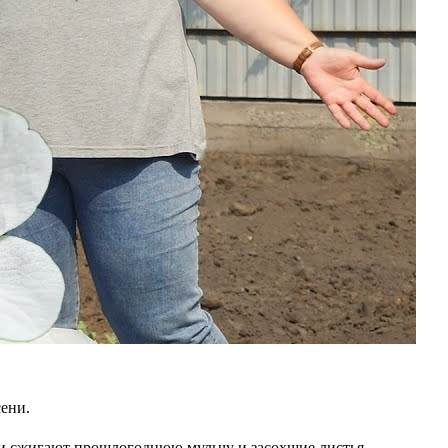
сени.
 и сжигают прошлогоднюю мульчу и засохшие листья.