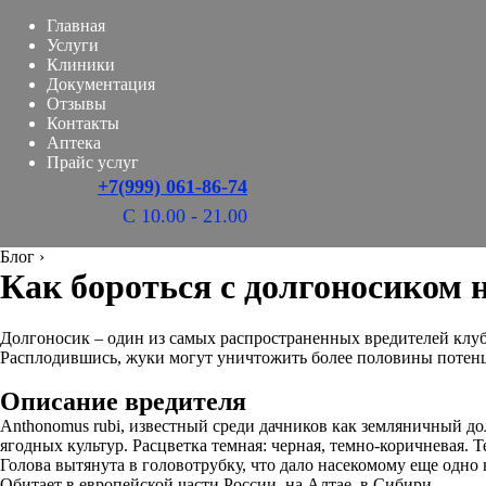
Главная
Услуги
Клиники
Документация
Отзывы
Контакты
Аптека
Прайс услуг
+7(999) 061-86-74
С 10.00 - 21.00
Блог
›
Как бороться с долгоносиком 
Долгоносик – один из самых распространенных вредителей клу
Расплодившись, жуки могут уничтожить более половины потенц
Описание вредителя
Anthonomus rubi, известный среди дачников как земляничный д
ягодных культур. Расцветка темная: черная, темно-коричневая.
Голова вытянута в головотрубку, что дало насекомому еще одно
Обитает в европейской части России, на Алтае, в Сибири.