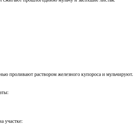
енью проливают раствором железного купороса и мульчируют.
аты:
а участке: