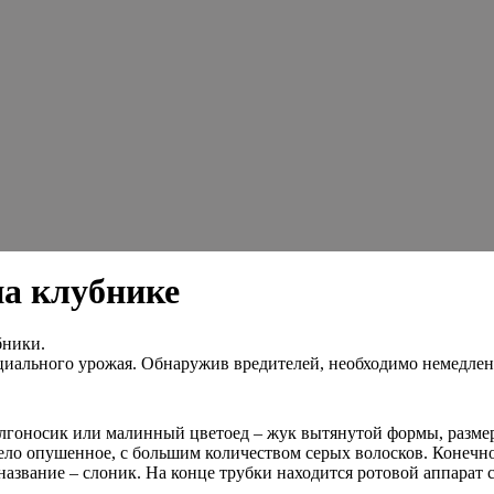
на клубнике
бники.
иального урожая. Обнаружив вредителей, необходимо немедленн
олгоносик или малинный цветоед – жук вытянутой формы, размер
 Тело опушенное, с большим количеством серых волосков. Конечн
 название – слоник. На конце трубки находится ротовой аппара