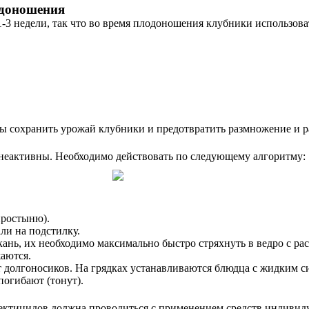
одоношения
3 недели, так что во время плодоношения клубники использова
бы сохранить урожай клубники и предотвратить размножение и р
неактивны. Необходимо действовать по следующему алгоритму:
простыню).
ли на подстилку.
ань, их необходимо максимально быстро стряхнуть в ведро с рас
аются.
олгоносиков. На грядках устанавливаются блюдца с жидким сироп
погибают (тонут).
ктицидов должна проводиться с применением средств индивидуал