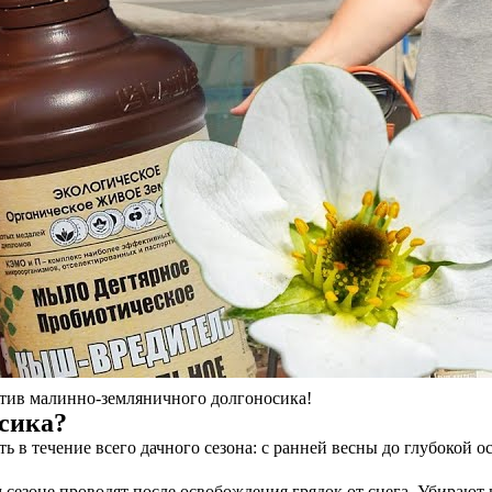
ротив малинно-земляничного долгоносика!
осика?
 в течение всего дачного сезона: с ранней весны до глубокой о
 сезоне проводят после освобождения грядок от снега. Убирают