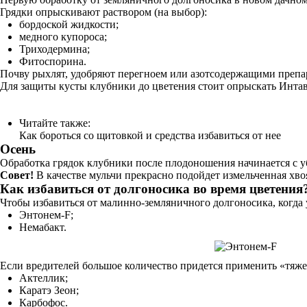
Грядки опрыскивают раствором (на выбор):
бордоской жидкости;
медного купороса;
Триходермина;
Фитоспорина.
Почву рыхлят, удобряют перегноем или азотсодержащими препа
Для защиты кусты клубники до цветения стоит опрыскать Инта
Читайте также:
Как бороться со щитовкой и средства избавиться от нее
Осень
Обработка грядок клубники после плодоношения начинается с 
Совет!
В качестве мульчи прекрасно подойдет измельченная хво
Как избавиться от долгоносика во время цветения
Чтобы избавиться от малинно-земляничного долгоносика, когда
Энтонем-F;
Немабакт.
Если вредителей большое количество придется применить «тяжел
Актеллик;
Каратэ Зеон;
Карбофос.