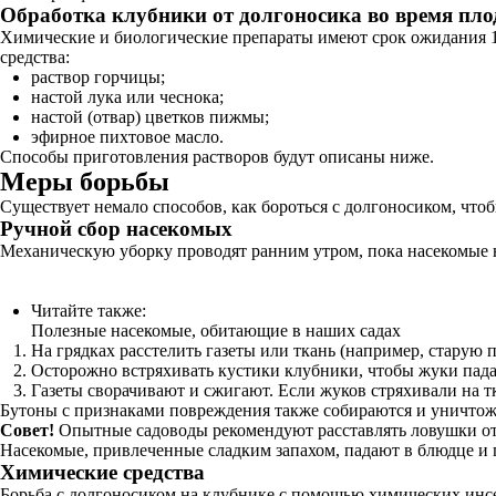
Обработка клубники от долгоносика во время пл
Химические и биологические препараты имеют срок ожидания 1-
средства:
раствор горчицы;
настой лука или чеснока;
настой (отвар) цветков пижмы;
эфирное пихтовое масло.
Способы приготовления растворов будут описаны ниже.
Меры борьбы
Существует немало способов, как бороться с долгоносиком, что
Ручной сбор насекомых
Механическую уборку проводят ранним утром, пока насекомые 
Читайте также:
Полезные насекомые, обитающие в наших садах
На грядках расстелить газеты или ткань (например, старую 
Осторожно встряхивать кустики клубники, чтобы жуки пада
Газеты сворачивают и сжигают. Если жуков стряхивали на тк
Бутоны с признаками повреждения также собираются и уничтож
Совет!
Опытные садоводы рекомендуют расставлять ловушки от д
Насекомые, привлеченные сладким запахом, падают в блюдце и 
Химические средства
Борьба с долгоносиком на клубнике с помощью химических инсе