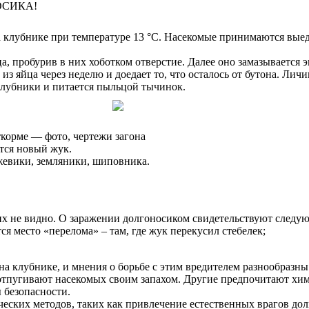
ОСИКА!
 клубнике при температуре 13 °С. Насекомые принимаются выеда
а, пробурив в них хоботком отверстие. Далее оно замазывается 
 яйца через неделю и доедает то, что осталось от бутона. Личи
лубники и питается пыльцой тычинок.
откорме — фото, чертежи загона
ется новый жук.
жевики, земляники, шиповника.
их не видно. О заражении долгоносиком свидетельствуют следу
я место «перелома» – там, где жук перекусил стебелек;
а клубнике, и мнения о борьбе с этим вредителем разнообразн
ые отпугивают насекомых своим запахом. Другие предпочитают хи
 безопасности.
еских методов, таких как привлечение естественных врагов до