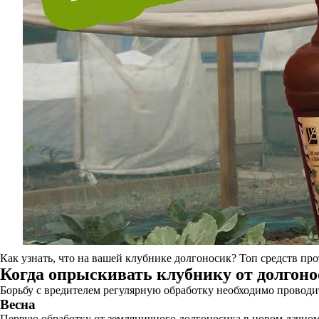
Как узнать, что на вашей клубнике долгоносик? Топ средств п
Когда опрыскивать клубнику от долгон
Борьбу с вредителем регулярную обработку необходимо проводить
Весна
Первую обработку от земляничного долгоносика в новом дачном