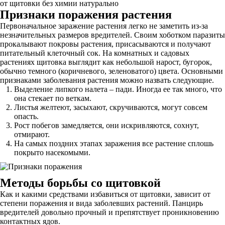
от щитовки без химии натурально
Признаки поражения растения
Первоначальное заражение растения легко не заметить из-за
незначительных размеров вредителей. Своим хоботком паразиты
прокалывают покровы растения, присасываются и получают
питательный клеточный сок. На комнатных и садовых
растениях щитовка выглядит как небольшой нарост, бугорок,
обычно темного (коричневого, зеленоватого) цвета. Основными
признаками заболевания растения можно назвать следующие.
Выделение липкого налета – пади. Иногда ее так много, что
она стекает по веткам.
Листья желтеют, засыхают, скручиваются, могут совсем
опасть.
Рост побегов замедляется, они искривляются, сохнут,
отмирают.
На самых поздних этапах заражения все растение сплошь
покрыто насекомыми.
Методы борьбы со щитовкой
Как и какими средствами избавиться от щитовки, зависит от
степени поражения и вида заболевших растений. Панцирь
вредителей довольно прочный и препятствует проникновению
контактных ядов.