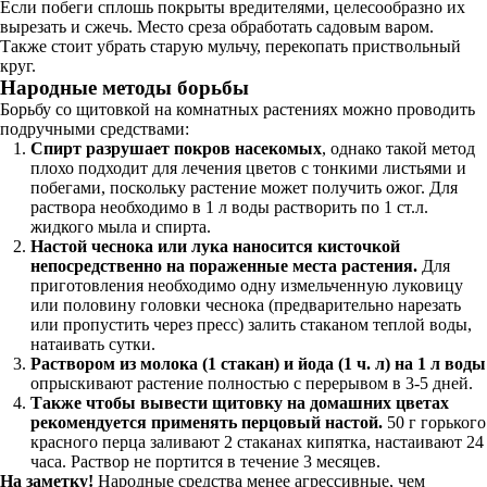
Если побеги сплошь покрыты вредителями, целесообразно их
вырезать и сжечь. Место среза обработать садовым варом.
Также стоит убрать старую мульчу, перекопать приствольный
круг.
Народные методы борьбы
Борьбу со щитовкой на комнатных растениях можно проводить
подручными средствами:
Спирт разрушает покров насекомых
, однако такой метод
плохо подходит для лечения цветов с тонкими листьями и
побегами, поскольку растение может получить ожог. Для
раствора необходимо в 1 л воды растворить по 1 ст.л.
жидкого мыла и спирта.
Настой чеснока или лука наносится кисточкой
непосредственно на пораженные места растения.
Для
приготовления необходимо одну измельченную луковицу
или половину головки чеснока (предварительно нарезать
или пропустить через пресс) залить стаканом теплой воды,
натаивать сутки.
Раствором из молока (1 стакан) и йода (1 ч. л) на 1 л воды
опрыскивают растение полностью с перерывом в 3-5 дней.
Также чтобы вывести щитовку на домашних цветах
рекомендуется применять перцовый настой.
50 г горького
красного перца заливают 2 стаканах кипятка, настаивают 24
часа. Раствор не портится в течение 3 месяцев.
На заметку!
Народные средства менее агрессивные, чем