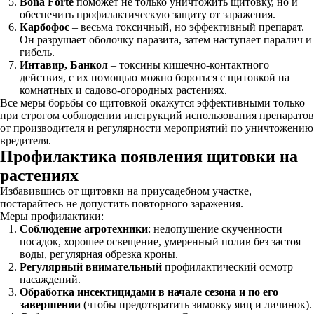
Bona Forte
поможет не только уничтожить щитовку, но и
обеспечить профилактическую защиту от заражения.
Карбофос
– весьма токсичный, но эффективный препарат.
Он разрушает оболочку паразита, затем наступает паралич и
гибель.
Интавир, Банкол
– токсины кишечно-контактного
действия, с их помощью можно бороться с щитовкой на
комнатных и садово-огородных растениях.
Все меры борьбы со щитовкой окажутся эффективными только
при строгом соблюдении инструкций использования препаратов
от производителя и регулярности мероприятий по уничтожению
вредителя.
Профилактика появления щитовки на
растениях
Избавившись от щитовки на приусадебном участке,
постарайтесь не допустить повторного заражения.
Меры профилактики:
Соблюдение агротехники
: недопущение скученности
посадок, хорошее освещение, умеренный полив без застоя
воды, регулярная обрезка кроны.
Регулярный внимательный
профилактический осмотр
насаждений.
Обработка
инсектицидами в начале сезона и по его
завершении
(чтобы предотвратить зимовку яиц и личинок).