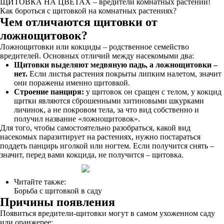
ЩИТОВКА НА ЦВЕТАХ – вредители комнатных растений!
Как бороться с щитовкой на комнатных растениях?
Чем отличаются щитовки от
ложнощитовок?
Ложнощитовки или кокциды – родственное семейство
вредителей. Основных отличий между насекомыми два:
Щитовки выделяют медвяную падь, а ложнощитовки –
нет.
Если листья растения покрыты липким налетом, значит
они поражены именно щитовкой.
Строение панциря:
у щитовок он сращен с телом, у кокцид
щитки являются сброшенными хитиновыми шкурками
личинок, а не покровом тела, за что вид собственно и
получил название «ложнощитовок».
Для того, чтобы самостоятельно разобраться, какой вид
насекомых паразитирует на растениях, нужно постараться
поддеть панцирь иголкой или ногтем. Если получится снять –
значит, перед вами кокцида, не получится – щитовка.
Читайте также:
Борьба с щитовкой в саду
Причины появления
Появиться вредители-щитовки могут в самом ухоженном саду
или оранжерее: