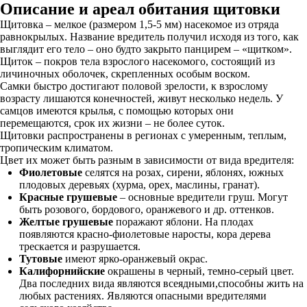
Описание и ареал обитания щитовки
Щитовка – мелкое (размером 1,5-5 мм) насекомое из отряда
равнокрылых. Название вредитель получил исходя из того, как
выглядит его тело – оно будто закрыто панцирем – «щитком».
Щиток – покров тела взрослого насекомого, состоящий из
личиночных оболочек, скрепленных особым воском.
Самки быстро достигают половой зрелости, к взрослому
возрасту лишаются конечностей, живут несколько недель. У
самцов имеются крылья, с помощью которых они
перемещаются, срок их жизни – не более суток.
Щитовки распространены в регионах с умеренным, теплым,
тропическим климатом.
Цвет их может быть разным в зависимости от вида вредителя:
Фиолетовые
селятся на розах, сирени, яблонях, южных
плодовых деревьях (хурма, орех, маслины, гранат).
Красные грушевые
– основные вредители груш. Могут
быть розового, бордового, оранжевого и др. оттенков.
Желтые грушевые
поражают яблони. На плодах
появляются красно-фиолетовые наросты, кора дерева
трескается и разрушается.
Тутовые
имеют ярко-оранжевый окрас.
Калифорнийские
окрашены в черный, темно-серый цвет.
Два последних вида являются всеядными,способны жить на
любых растениях. Являются опасными вредителями