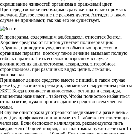
окрашивание жидкостей организма в оранжевый цвет.
При передозировке необходимо сразу же тщательно промыть
желудок. Другое лечение не рекомендуется. Антидот в таком
случае не принимают, так как его не существует.
К препаратам, содержащим альбендазол, относится Зентел.
Хорошее средство от глистов угнетает полимеризацию
тубулина, приводит к ухудшению обменных процессов в
организме паразита, поэтому такое лечение вызывает полную
гибель паразита. Пить его можно взрослым в случае
возникновения анкилостомоза, аскаридоза, энтеробиоза,
стронглоидоза, при различных видах цепня, лямблии,
эхинококки.
Принимают данное средство вместе с пищей, в таком случае
реже будут возникать реакции, связанные с нарушением работы
ЖКТ. Когда возникает анкилостомоз, острицы и аскариды,
пациентам назначают 1 таблетку. Чтобы полностью избавиться
от паразитов, нужно пропить данное средство всем членам
семьи.
В случае описторхоза употребляют медикамент 2 раза в день 3
дня. Для профилактики принимается 1 таблетка от глистов для
человека. Если беспокоит калилляриоз, рекомендуется пить
медикамент 10 дней подряд, а от гнастомоза нужно лечиться 15
дней, от токсокароза — 10 дней. Если длительное время пить