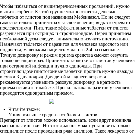
Чтобы избавиться от вышеперечисленных проявлений, нужно
выпить сорбент. К этой группе можно отнести дешевые
таблетки от глистов под названием Мебендазол. Но не следует
самостоятельно приниматься за свое лечение, ведь это чревато
последствиями. Пить такие эффективные таблетки от глистов
разрешается при острицах и стронгилоидозе. Перед принятием
необходимой дозы следует внимательно изучить инструкцию.
Назначают таблетки от паразитов для человека взрослого или
подростка, маленьким пациентам дают в 2-4 раза меньше.
Точную дозировку и режим приема средства сможет озвучить
только лечащий врач. Принимать таблетки от глистов у человека
при остричной инфекции нужно единожды. При
стронгилоидозе глистогонные таблетки пропить нужно дважды
в сутки 3 дня подряд. Для детей младшего возраста
рекомендуется уменьшить разовую дозировку, а кратность
приема оставить такой же. Профилактика паразитов у человека
проводится однократным приемом.
Читайте также:
Универсальные средства от блох и глистов
Препарат от глистов можно использовать, если вдруг возникла
смешанная инвазия. Но этот диагноз может установить только
специалист после проведения ряда анализов. Такое лекарство от