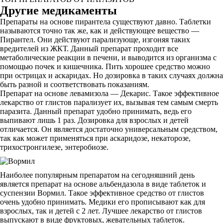
Другие медикаменты
Препараты на основе пирантела существуют давно. Таблетки
называются точно так же, как и действующее вещество —
Пирантел. Они действуют парализующе, изгоняя таких
вредителей из ЖКТ. Данный препарат проходит все
метаболические реакции в печени, и выводится из организма с
помощью почек и кишечника. Пить хорошее средство можно
при острицах и аскаридах. Но дозировка в таких случаях должна
быть разной и соответствовать показаниям.
Препарат на основе левамизола — Декарис. Такое эффективное
лекарство от глистов парализует их, вызывая тем самым смерть
паразита. Данный препарат удобно принимать, ведь его
выпивают лишь 1 раз. Дозировка для взрослых и детей
отличается. Он является достаточно универсальным средством,
так как может применяться при аскаридозе, некаторозе,
трихостронгилезе, энтеробиозе.
Наиболее популярным препаратом на сегодняшний день
является препарат на основе альбендазола в виде таблеток и
суспензии Вормил. Такое эффективное средство от глистов
очень удобно принимать. Медики его прописывают как для
взрослых, так и детей с 2 лет. Лучшее лекарство от глистов
выпускают в виде фруктовых, жевательных таблеток.