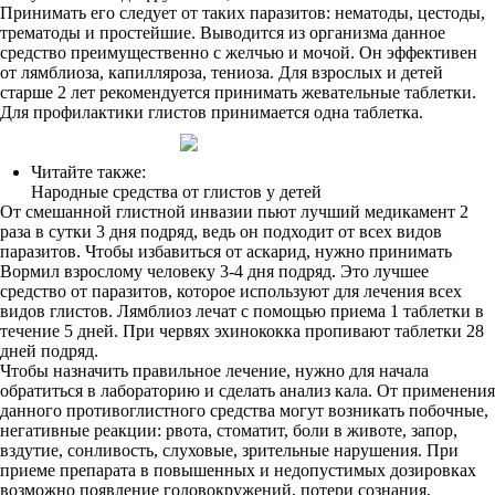
Принимать его следует от таких паразитов: нематоды, цестоды,
трематоды и простейшие. Выводится из организма данное
средство преимущественно с желчью и мочой. Он эффективен
от лямблиоза, капилляроза, тениоза. Для взрослых и детей
старше 2 лет рекомендуется принимать жевательные таблетки.
Для профилактики глистов принимается одна таблетка.
Читайте также:
Народные средства от глистов у детей
От смешанной глистной инвазии пьют лучший медикамент 2
раза в сутки 3 дня подряд, ведь он подходит от всех видов
паразитов. Чтобы избавиться от аскарид, нужно принимать
Вормил взрослому человеку 3-4 дня подряд. Это лучшее
средство от паразитов, которое используют для лечения всех
видов глистов. Лямблиоз лечат с помощью приема 1 таблетки в
течение 5 дней. При червях эхинококка пропивают таблетки 28
дней подряд.
Чтобы назначить правильное лечение, нужно для начала
обратиться в лабораторию и сделать анализ кала. От применения
данного противоглистного средства могут возникать побочные,
негативные реакции: рвота, стоматит, боли в животе, запор,
вздутие, сонливость, слуховые, зрительные нарушения. При
приеме препарата в повышенных и недопустимых дозировках
возможно появление головокружений, потери сознания,