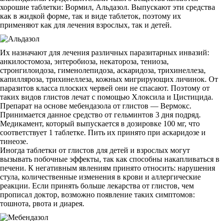
хорошие таблетки: Вормил, Альдазол. Выпускают эти средства
как в жидкой форме, так и виде таблеток, поэтому их
применяют как для лечения взрослых, так и детей.
Их назначают для лечения различных паразитарных инвазий:
анкилостомоза, энтеробиоза, некатороза, тениоза,
стронгилоидоза, гименолепидоза, аскаридоза, трихинеллеза,
капилляроза, трихинеллеза, кожных мигрирующих личинок. От
паразитов класса плоских червей они не спасают. Поэтому от
таких видов глистов лечат с помощью Хлоксила и Цистицида.
Препарат на основе мебендазола от глистов — Вермокс.
Принимается данное средство от гельминтов 3 дня подряд.
Медикамент, который выпускается в дозировке 100 мг, что
соответствует 1 таблетке. Пить их принято при аскаридозе и
тинеозе.
Иногда таблетки от глистов для детей и взрослых могут
вызывать побочные эффекты, так как способны накапливаться в
печени. К негативным явлениям принято относить: нарушения
стула, количественные изменения в крови и аллергические
реакции. Если принять больше лекарства от глистов, чем
прописал доктор, возможно появление таких симптомов:
тошнота, рвота и диарея.