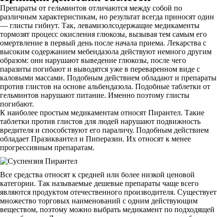
Препараты от гельминтов отличаются между собой по
различным характеристикам, но результат всегда приносят один
— глисты гибнут. Так, левамизолсодержащие медикаменты
тормозят процесс окисления глюкозы, вызывая тем самым его
омертвление в первый день после начала приема. Лекарства с
высоким содержанием мебендазола действуют немного другим
образом: они нарушают выведение глюкозы, после чего
паразиты погибают и выводятся уже в переваренном виде с
каловыми массами. Подобным действием обладают и препараты
против глистов на основе альбендазола. Подобные таблетки от
гельминтов нарушают питание. Именно поэтому глисты
погибают.
К наиболее простым медикаментам относят Пирантел. Такие
таблетки против глистов для людей нарушают подвижность
вредителя и способствуют его параличу. Подобным действием
обладает Празиквантел и Пиперазин. Их относят к менее
прогрессивным препаратам.
Все средства относят к средней или более низкой ценовой
категории. Так называемые дешевые препараты чаще всего
являются продуктом отечественного производителя. Существует
множество торговых наименований с одним действующим
веществом, поэтому можно выбрать медикамент по подходящей