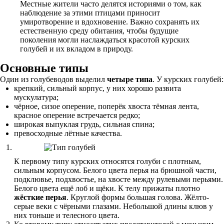
Местные жители часто делятся историями о том, как
наблюдение за этими птицами приносит
умиротворение и вдохновение. Важно сохранять их
естественную среду обитания, чтобы будущие
поколения могли наслаждаться красотой курских
голубей и их вкладом в природу.
Основные типы
Один из голубеводов выделил
четыре типа
. У курских голубей:
крепкий, сильный корпус, у них хорошо развита
мускулатура;
чёрное, сизое оперение, поперёк хвоста тёмная лента,
красное оперение встречается редко;
широкая выпуклая грудь, сильная спина;
превосходные лётные качества.
К первому типу курских относятся голуби с плотным,
сильным корпусом. Белого цвета перья на брюшной части,
подклювье, подхвостье, на хвосте между рулевыми перьями.
Белого цвета ещё лоб и щёки. К телу прижаты плотно
жёсткие перья
. Круглой формы большая голова. Жёлто-
серые веки с чёрными глазами. Небольшой длины клюв у
них тоньше и телесного цвета.