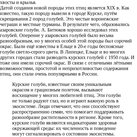
хвосты и крылья.
Датой создания новой породы этих птиц является XIX в. Как
известно, такую породу вывели в городе Курске, путём
скрещивания 2 пород голубей. Это чистые воронежские
чеграши и местные турманы. В результате чего, образовались
азаровские голуби. А. Битюков хорошо исследовал этих
голубей. Оперение у азаровских голубей было весьма
разнообразным, но у многих особей этой породы был сорочий
окрас. Были ещё известны в Ельце в 20-е годы беспоясные
голуби светло-серого цвета. В Липецке, Ельце и во многих
других городах стали разводить курских голубей с 1950 года. И
тоже они имели сорочий окрас. В связи с отличными лётными
возможностями, простотой и неприхотливостью содержания
птиц, они стали очень популярными в России.
Курские голуби, известные своим уникальным
окрасом и грациозным полетом, вызывают
восхищение у многих любителей птиц. Эти голуби
не только радуют глаз, но и играют важную роль в
экосистеме. Люди отмечают, что они способствуют
распространению семян, что помогает поддерживать
разнообразие растительности в регионе. Кроме того,
курские голуби являются индикаторами здоровья
окружающей среды: их численность и поведение
могут сигнализировать о состоянии экосистемы.