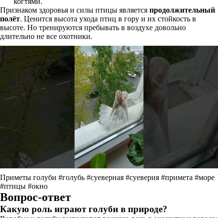
когтями.
Признаком здоровья и силы птицы является
продолжительный
полёт
. Ценится высота ухода птиц в гору и их стойкость в
высоте. Но тренируются пребывать в воздухе довольно
длительно не все охотники.
Приметы голуби #голубь #суеверная #суеверия #примета #море
#птицы #окно
Вопрос-ответ
Какую роль играют голуби в природе?