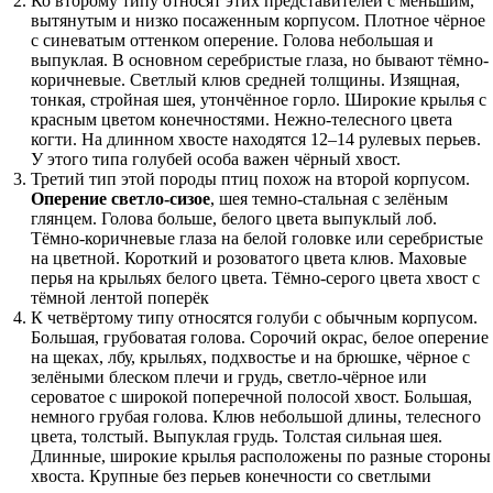
Ко второму типу относят этих представителей с меньшим,
вытянутым и низко посаженным корпусом. Плотное чёрное
с синеватым оттенком оперение. Голова небольшая и
выпуклая. В основном серебристые глаза, но бывают тёмно-
коричневые. Светлый клюв средней толщины. Изящная,
тонкая, стройная шея, утончённое горло. Широкие крылья с
красным цветом конечностями. Нежно-телесного цвета
когти. На длинном хвосте находятся 12–14 рулевых перьев.
У этого типа голубей особа важен чёрный хвост.
Третий тип этой породы птиц похож на второй корпусом.
Оперение светло-сизое
, шея темно-стальная с зелёным
глянцем. Голова больше, белого цвета выпуклый лоб.
Тёмно-коричневые глаза на белой головке или серебристые
на цветной. Короткий и розоватого цвета клюв. Маховые
перья на крыльях белого цвета. Тёмно-серого цвета хвост с
тёмной лентой поперёк
К четвёртому типу относятся голуби с обычным корпусом.
Большая, грубоватая голова. Сорочий окрас, белое оперение
на щеках, лбу, крыльях, подхвостье и на брюшке, чёрное с
зелёными блеском плечи и грудь, светло-чёрное или
сероватое с широкой поперечной полосой хвост. Большая,
немного грубая голова. Клюв небольшой длины, телесного
цвета, толстый. Выпуклая грудь. Толстая сильная шея.
Длинные, широкие крылья расположены по разные стороны
хвоста. Крупные без перьев конечности со светлыми