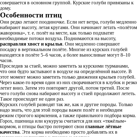
совершается в основном группой. Курские голуби привязаны к
дому.
Особенности птиц
Они редко летают поодиночке. Если нет ветра, голуби медленно
набирают высоту, летая кругами. Они начинают летать «полётом
жаворонка», т. е. полёт на месте, как только подхватят
необходимые потоки воздуха. Поднимаются на высоту,
расправляя хвост и крылья
. Они медленно совершают
посадку в вертикальном полёте. Многие из курских голубей
находятся в полёте 5–6 часов, а более выносливые могут 8–10
часов.
Проследив за стаей, можно заметить за курскими турманами,
что они будто застывают в воздухе на определённой высоте. В
этот момент можно заметить только движения крыльев голубей.
Через какое-то время один из них сворачивается в клубок и резко
летит вниз. Затем это повторяет другой, потом третий. После
чего голуби снова набирают высоту и стаей продолжают лететь.
Такое происходит не один раз.
Курских голубей разводят так же, как и другие породы. Только
надо знать, что для этой породы важен полёт и необходим
режим строгого кормления, а также правильного подбора корма.
Горох, пшеница или кукуруза считается для них «тяжёлым»
кормом, и птицы быстро потеряют свои
главные лётные
качества
. Эти корма необходимо просто добавлять их в