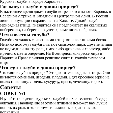
Курские голуби в городе Харькове .
Где живут голуби в дикой природе?
В настоящее время дикие голуби встречаются на юге Европы, в
Северной Африке, в Западной и Центральной Азии. В России
дикие популяции сохранились на Кавказе. Дикий голубь —
зерноядная птица, гнездиться она предпочитает на скалистых
побережьях, на береговых утесах, каменистых обрывах.
Чем известны голуби?
Голуби считались священными птицами и вестниками богов.
Именно поэтому голубя считают символом мира. Другие птицы
не подходили на эту роль, имея либо драчливый характер, либо
мрачного цвета оперение. На Всемирном конгрессе мира в
Париже и Праге приняли решение считать голубя символом
мира.
Что едят голуби в дикой природе?
Что едят голуби в природе? Это растительноядные птицы. Они
питаются семенами, ягодами, плодами. Едят бросовое зерно на
полях (пшеницу, ячмень, кукурузу, просо, чечевицу, горох).
Советы
СОВЕТ №1
Изучайте поведение курских голубей в их естественной среде
обитания. Наблюдение за этими птицами поможет вам лучше
понять их роль в экосистеме и важность сохранения их
популяции.