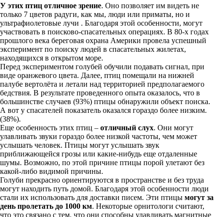
У этих птиц отличное зрение
. Оно позволяет им видеть не
только 7 цветов радуги, как мы, люди или приматы, но и
ультрафиолетовые лучи . Благодаря этой особенности, могут
участвовать в поисково-спасательных операциях. В 80-х годах
прошлого века береговая охрана Америки провела успешный
эксперимент по поиску людей в спасательных жилетах,
находящихся в открытом море.
Перед экспериментом голубей обучили подавать сигнал, при
виде оранжевого цвета. Далее, птиц помещали на нижней
палубе вертолёта и летали над территорией предполагаемого
бедствия. В результате проведенного опыта оказалось, что в
большинстве случаев (93%) птицы обнаружили объект поиска.
А вот у спасателей показатель оказался гораздо более низким.
(38%).
Еще особенность этих птиц –
отличный слух
. Они могут
улавливать звуки гораздо более низкой частоты, чем может
услышать человек. Птицы могут услышать звук
приближающейся грозы или какие-нибудь еще отдаленные
шумы. Возможно, по этой причине птицы порой улетают без
какой-либо видимой причины.
Голуби прекрасно ориентируются в пространстве и без труда
могут находить путь домой. Благодаря этой особенности люди
стали их использовать для доставки писем. Эти птицы
могут за
день пролетать до 1000 км
. Некоторые орнитологи считают,
что это связано с тем, что они способны улавливать магнитные