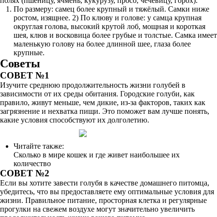
полях (пшеницу, ячмень, кукурузу, просо, чечевицу, горох).
По размеру: самец более крупный и тяжёлый. Самки ниже
ростом, изящнее. 2) По клюву и голове: у самца крупная
округлая голова, высокий крутой лоб, мощная и короткая
шея, клюв и восковица более грубые и толстые. Самка имеет
маленькую голову на более длинной шее, глаза более
крупные.
Советы
СОВЕТ №1
Изучите среднюю продолжительность жизни голубей в
зависимости от их среды обитания. Городские голуби, как
правило, живут меньше, чем дикие, из-за факторов, таких как
загрязнение и нехватка пищи. Это поможет вам лучше понять,
какие условия способствуют их долголетию.
Читайте также:
Сколько в мире кошек и где живет наибольшее их
количество
СОВЕТ №2
Если вы хотите завести голубя в качестве домашнего питомца,
убедитесь, что вы предоставляете ему оптимальные условия для
жизни. Правильное питание, просторная клетка и регулярные
прогулки на свежем воздухе могут значительно увеличить