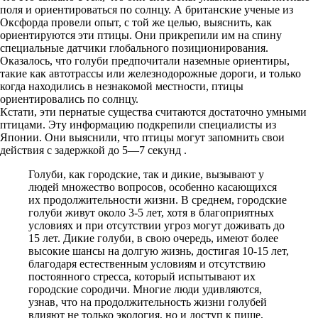
поля и ориентироваться по солнцу. А британские ученые из
Оксфорда провели опыт, с той же целью, выяснить, как
ориентируются эти птицы. Они прикрепили им на спину
специальные датчики глобального позиционирования.
Оказалось, что голуби предпочитали наземные ориентиры,
такие как автотрассы или железнодорожные дороги, и только
когда находились в незнакомой местности, птицы
ориентировались по солнцу.
Кстати, эти пернатые существа считаются достаточно умными
птицами. Эту информацию подкрепили специалисты из
Японии. Они выяснили, что птицы могут запомнить свои
действия с задержкой до 5—7 секунд .
Голуби, как городские, так и дикие, вызывают у
людей множество вопросов, особенно касающихся
их продолжительности жизни. В среднем, городские
голуби живут около 3-5 лет, хотя в благоприятных
условиях и при отсутствии угроз могут доживать до
15 лет. Дикие голуби, в свою очередь, имеют более
высокие шансы на долгую жизнь, достигая 10-15 лет,
благодаря естественным условиям и отсутствию
постоянного стресса, который испытывают их
городские сородичи. Многие люди удивляются,
узнав, что на продолжительность жизни голубей
влияют не только экология, но и доступ к пище,