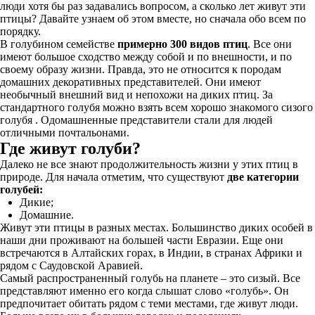
люди хотя бы раз задавались вопросом, а сколько лет живут эти
птицы? Давайте узнаем об этом вместе, но сначала обо всем по
порядку.
В голубином семействе
примерно 300 видов птиц
. Все они
имеют большое сходство между собой и по внешности, и по
своему образу жизни. Правда, это не относится к породам
домашних декоративных представителей. Они имеют
необычный внешний вид и непохожи на диких птиц. За
стандартного голубя можно взять всем хорошо знакомого сизого
голубя . Одомашненные представители стали для людей
отличными почтальонами.
Где живут голуби?
Далеко не все знают продолжительность жизни у этих птиц в
природе. Для начала отметим, что существуют
две категории
голубей:
Дикие;
Домашние.
Живут эти птицы в разных местах. Большинство диких особей в
наши дни проживают на большей части Евразии. Еще они
встречаются в Алтайских горах, в Индии, в странах Африки и
рядом с Саудовской Аравией.
Самый распространенный голубь на планете – это сизый. Все
представляют именно его когда слышат слово «голубь». Он
предпочитает обитать рядом с теми местами, где живут люди.