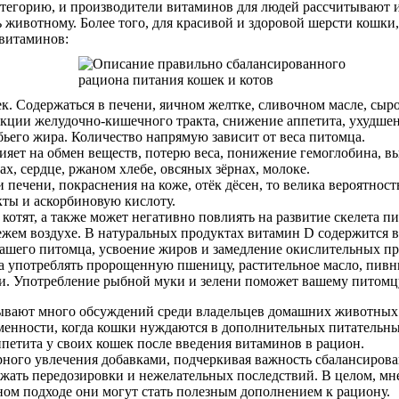
атегорию, и производители витаминов для людей рассчитывают и
 животному. Более того, для красивой и здоровой шерсти кошки
витаминов:
к. Содержаться в печени, яичном желтке, сливочном масле, сыр
нкции желудочно-кишечного тракта, снижение аппетита, ухудше
ьего жира. Количество напрямую зависит от веса питомца.
 влияет на обмен веществ, потерю веса, понижение гемоглобина,
х, сердце, ржаном хлебе, овсяных зёрнах, молоке.
 печени, покраснения на коже, отёк дёсен, то велика вероятнос
ты и аскорбиновую кислоту.
котят, а также может негативно повлиять на развитие скелета 
ежем воздухе. В натуральных продуктах витамин D содержится в
нашего питомца, усвоение жиров и замедление окислительных пр
на употреблять пророщенную пшеницу, растительное масло, пив
и. Употребление рыбной муки и зелени поможет вашему питомц
ывают много обсуждений среди владельцев домашних животных.
еменности, когда кошки нуждаются в дополнительных питательн
петита у своих кошек после введения витаминов в рацион.
ного увлечения добавками, подчеркивая важность сбалансирова
жать передозировки и нежелательных последствий. В целом, мн
ном подходе они могут стать полезным дополнением к рациону.