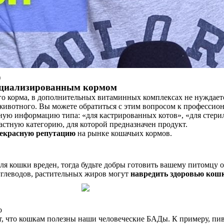
)
пециализированным кормом
о корма, в дополнительных витаминных комплексах не нуждаетс
животного. Вы можете обратиться с этим вопросом к профессиона
ную информацию типа: «для кастрированных котов», «для стери
стную категорию, для которой предназначен продукт.
екрасную репутацию
на рынке кошачьих кормов.
ля кошки вреден, тогда будьте добры готовить вашему питомцу от
 углеводов, растительных жиров могут
навредить здоровью кош
о
 что кошкам полезны наши человеческие БАДы. К примеру, пив