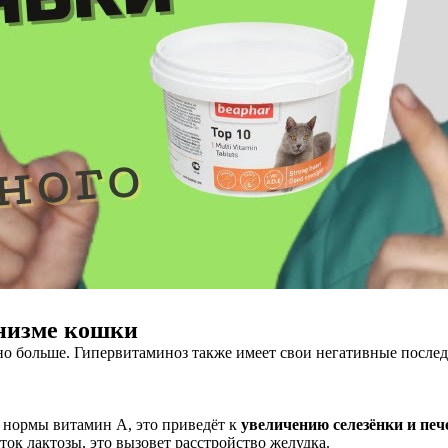
анизме кошки
о больше. Гипервитаминоз также имеет свои негативные послед
х нормы витамин А, это приведёт к
увеличению селезёнки и печ
ок лактозы, это вызовет расстройство желудка.