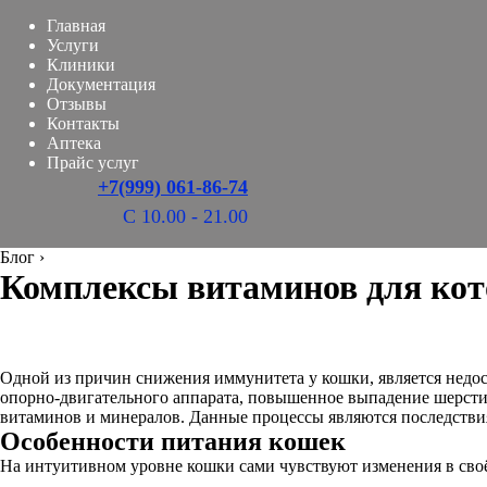
Главная
Услуги
Клиники
Документация
Отзывы
Контакты
Аптека
Прайс услуг
+7(999) 061-86-74
С 10.00 - 21.00
Блог
›
Комплексы витаминов для кот
Одной из причин снижения иммунитета у кошки, является недос
опорно-двигательного аппарата, повышенное выпадение шерсти
витаминов и минералов. Данные процессы являются последстви
Особенности питания кошек
На интуитивном уровне кошки сами чувствуют изменения в своём