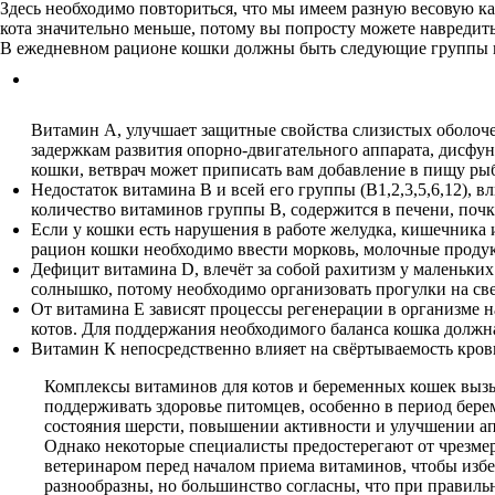
Здесь необходимо повториться, что мы имеем разную весовую к
кота значительно меньше, потому вы попросту можете навредить
В ежедневном рационе кошки должны быть следующие группы 
Витамин А, улучшает защитные свойства слизистых оболоче
задержкам развития опорно-двигательного аппарата, дисфу
кошки, ветврач может приписать вам добавление в пищу рыб
Недостаток витамина В и всей его группы (В1,2,3,5,6,12),
количество витаминов группы В, содержится в печени, почка
Если у кошки есть нарушения в работе желудка, кишечника и
рацион кошки необходимо ввести морковь, молочные продук
Дефицит витамина D, влечёт за собой рахитизм у маленьких 
солнышко, потому необходимо организовать прогулки на св
От витамина Е зависят процессы регенерации в организме 
котов. Для поддержания необходимого баланса кошка долж
Витамин К непосредственно влияет на свёртываемость кров
Комплексы витаминов для котов и беременных кошек выз
поддерживать здоровье питомцев, особенно в период бер
состояния шерсти, повышении активности и улучшении ап
Однако некоторые специалисты предостерегают от чрезмер
ветеринаром перед началом приема витаминов, чтобы избе
разнообразны, но большинство согласны, что при правиль