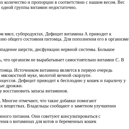
х количество и пропорции в соответствии с нашим весом. Вес
, одной группы витамин недостаточно.
ом мясе, субпродуктах. Дефицит витамина А приводит к
нию общего состояния питомца. Для пополнения его в организме
 выпадение шерсти, дисфункции нервной системы. Большое
ть, что организм не вырабатывает самостоятельно витамин С. В
питомца. Источником витамина является в первую очередь
 мясокостной муке, молотой яичной скорлупе.
оцессов. Дефицит приводит к бесплодию у кошек и параличу у
ные дрожжи.
у восстановить запасы витаминов.
 Многие отмечают, что такие добавки помогают
ых веществах. Владельцы сообщают о заметном улучшении
нного питания. Они советуют консультироваться с
ения о витаминах для котов и беременных кошек