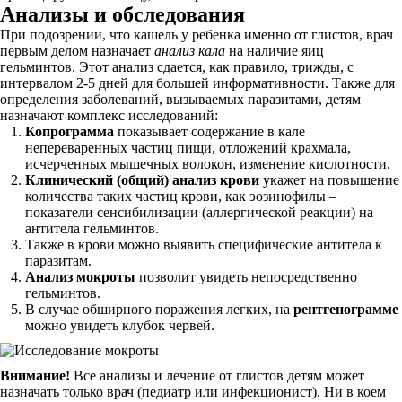
Анализы и обследования
При подозрении, что кашель у ребенка именно от глистов, врач
первым делом назначает
анализ кала
на наличие яиц
гельминтов. Этот анализ сдается, как правило, трижды, с
интервалом 2-5 дней для большей информативности. Также для
определения заболеваний, вызываемых паразитами, детям
назначают комплекс исследований:
Копрограмма
показывает содержание в кале
непереваренных частиц пищи, отложений крахмала,
исчерченных мышечных волокон, изменение кислотности.
Клинический (общий) анализ крови
укажет на повышение
количества таких частиц крови, как эозинофилы –
показатели сенсибилизации (аллергической реакции) на
антитела гельминтов.
Также в крови можно выявить специфические антитела к
паразитам.
Анализ мокроты
позволит увидеть непосредственно
гельминтов.
В случае обширного поражения легких, на
рентгенограмме
можно увидеть клубок червей.
Внимание!
Все анализы и лечение от глистов детям может
назначать только врач (педиатр или инфекционист). Ни в коем