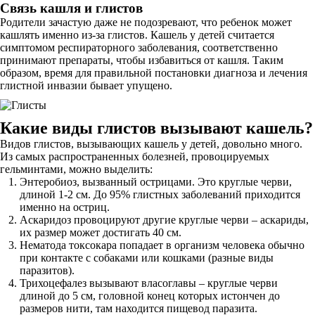
Связь кашля и глистов
Родители зачастую даже не подозревают, что ребенок может
кашлять именно из-за глистов. Кашель у детей считается
симптомом респираторного заболевания, соответственно
принимают препараты, чтобы избавиться от кашля. Таким
образом, время для правильной постановки диагноза и лечения
глистной инвазии бывает упущено.
Какие виды глистов вызывают кашель?
Видов глистов, вызывающих кашель у детей, довольно много.
Из самых распространенных болезней, провоцируемых
гельминтами, можно выделить:
Энтеробиоз, вызванный острицами. Это круглые черви,
длиной 1-2 см. До 95% глистных заболеваний приходится
именно на остриц.
Аскаридоз провоцируют другие круглые черви – аскариды,
их размер может достигать 40 см.
Нематода токсокара попадает в организм человека обычно
при контакте с собаками или кошками (разные виды
паразитов).
Трихоцефалез вызывают власоглавы – круглые черви
длиной до 5 см, головной конец которых истончен до
размеров нити, там находится пищевод паразита.