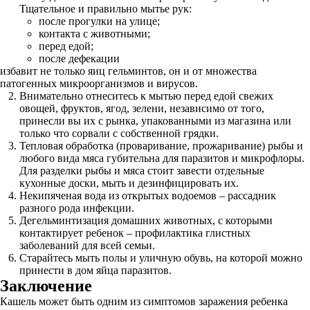
Тщательное и правильно мытье рук:
после прогулки на улице;
контакта с животными;
перед едой;
после дефекации
избавит не только яиц гельминтов, он и от множества
патогенных микроорганизмов и вирусов.
Внимательно отнеситесь к мытью перед едой свежих
овощей, фруктов, ягод, зелени, независимо от того,
принесли вы их с рынка, упакованными из магазина или
только что сорвали с собственной грядки.
Тепловая обработка (проваривание, прожаривание) рыбы и
любого вида мяса губительна для паразитов и микрофлоры.
Для разделки рыбы и мяса стоит завести отдельные
кухонные доски, мыть и дезинфицировать их.
Некипяченая вода из открытых водоемов – рассадник
разного рода инфекции.
Дегельминтизация домашних животных, с которыми
контактирует ребенок – профилактика глистных
заболеваний для всей семьи.
Старайтесь мыть полы и уличную обувь, на которой можно
принести в дом яйца паразитов.
Заключение
Кашель может быть одним из симптомов заражения ребенка