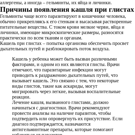
аллергены, а иногда – гельминты, их яйца и личинки.
Причины появления кашля при глистах
Гельминты чаще всего паразитируют в кишечнике человека,
обычно прикрепляясь к его стенкам и высасывая растворенные
питательные вещества. С током крови мелкие черви, яйца и
личинки, имеющие микроскопические размеры, разносятся
практически по всем тканям и органам.
Кашель при глистах – попытка организма обеспечить просвет
дыхательных путей и разблокировать поток воздуха.
Кашель у ребенка может быть вызван различными
факторами, и одним из них являются глисты. Врачи
отмечают, что паразитарные инфекции могут
приводить к раздражению дыхательных путей, что
вызывает кашель. Это связано с тем, что некоторые
виды глистов, такие как аскариды, могут
мигрировать через легкие, вызывая воспалительные
реакции.
Лечение кашля, вызванного глистами, должно
начинаться с диагностики. Врачи рекомендуют
провести анализы на наличие паразитов, чтобы
подтвердить или опровергнуть их присутствие. Если
диагноз подтверждается, назначаются
антигельминтные препараты, которые помогают
избавиться от паразитов.