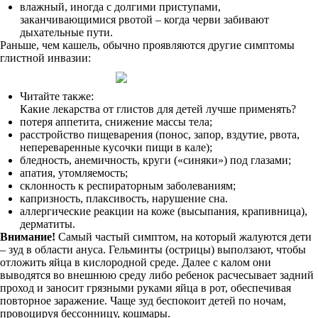
влажный, иногда с долгими приступами,
заканчивающимися рвотой – когда черви забивают
дыхательные пути.
Раньше, чем кашель, обычно проявляются другие симптомы
глистной инвазии:
Читайте также:
Какие лекарства от глистов для детей лучше применять?
потеря аппетита, снижение массы тела;
расстройство пищеварения (понос, запор, вздутие, рвота,
непереваренные кусочки пищи в кале);
бледность, анемичность, круги («синяки») под глазами;
апатия, утомляемость;
склонность к респираторным заболеваниям;
капризность, плаксивость, нарушение сна.
аллергические реакции на коже (высыпания, крапивница),
дерматиты.
Внимание
!
Самый частый симптом, на который жалуются дети
– зуд в области ануса. Гельминты (острицы) выползают, чтобы
отложить яйца в кислородной среде. Далее с калом они
выводятся во внешнюю среду либо ребенок расчесывает задний
проход и заносит грязными руками яйца в рот, обеспечивая
повторное заражение. Чаще зуд беспокоит детей по ночам,
провоцируя бессонницу, кошмары.