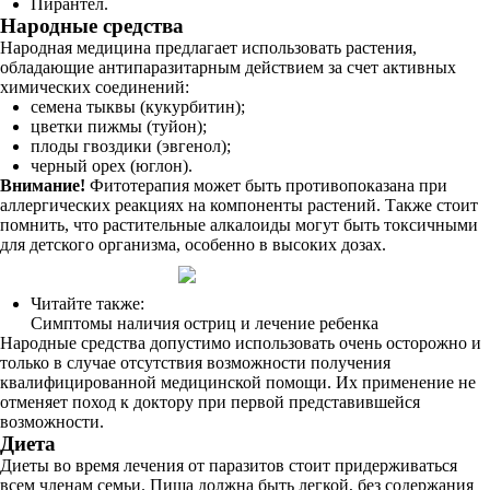
Пирантел.
Народные средства
Народная медицина предлагает использовать растения,
обладающие антипаразитарным действием за счет активных
химических соединений:
семена тыквы (кукурбитин);
цветки пижмы (туйон);
плоды гвоздики (эвгенол);
черный орех (юглон).
Внимание!
Фитотерапия может быть противопоказана при
аллергических реакциях на компоненты растений. Также стоит
помнить, что растительные алкалоиды могут быть токсичными
для детского организма, особенно в высоких дозах.
Читайте также:
Симптомы наличия остриц и лечение ребенка
Народные средства допустимо использовать очень осторожно и
только в случае отсутствия возможности получения
квалифицированной медицинской помощи. Их применение не
отменяет поход к доктору при первой представившейся
возможности.
Диета
Диеты во время лечения от паразитов стоит придерживаться
всем членам семьи. Пища должна быть легкой, без содержания