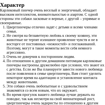
Характер
Карликовый пинчер очень веселый и энергичный, обладает
высоким интеллектом, внимательностью и азартом. С одной
стороны эти собаки ласковые и верные, с другой – упрямые и
своенравные.
Цвергпинчеры отлично ладят с детьми и всеми членами
семьи.
Не смотря на беззаветную любовь к своему хозяину, эти
животные не терпят излишнее проявление чувств и не в
восторге от постоянных «нежностей» и поглаживаний.
Поэтому, могут в такие моменты вести себя немного
агрессивно.
Очень не доверчив к посторонним людям.
По отношению к другим домашним питомцам карликовые
пинчеры настроены дружелюбно при условии, что знают их
с детства. Если же Вы планируете завести нового любимца
после появления в семье цвергпинчера, Вам стоит уделить
некоторое время на адаптацию и установление контакта
между животными.
Эти собаки очень любопытные и с удовольствием
знакомятся со всем новым, что их окружает.
Во время прогулок вашего любимца лучше держать на
поводке, так как несмотря на свой миниатюрный рост,
цвергпинчеры очень задиристы по отношению к другим