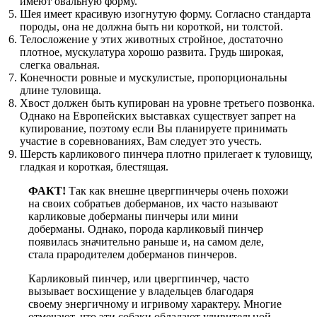
имеют овальную форму.
Шея имеет красивую изогнутую форму. Согласно стандарта
породы, она не должна быть ни короткой, ни толстой.
Телосложение у этих животных стройное, достаточно
плотное, мускулатура хорошо развита. Грудь широкая,
слегка овальная.
Конечности ровные и мускулистые, пропорциональны
длине туловища.
Хвост должен быть купирован на уровне третьего позвонка.
Однако на Европейских выставках существует запрет на
купирование, поэтому если Вы планируете принимать
участие в соревнованиях, Вам следует это учесть.
Шерсть карликового пинчера плотно прилегает к туловищу,
гладкая и короткая, блестящая.
ФАКТ!
Так как внешне цвергпинчеры очень похожи
на своих собратьев доберманов, их часто называют
карликовые доберманы пинчеры или мини
доберманы. Однако, порода карликовый пинчер
появилась значительно раньше и, на самом деле,
стала прародителем доберманов пинчеров.
Карликовый пинчер, или цвергпинчер, часто
вызывает восхищение у владельцев благодаря
своему энергичному и игривому характеру. Многие
отмечают, что эти собаки обладают удивительной