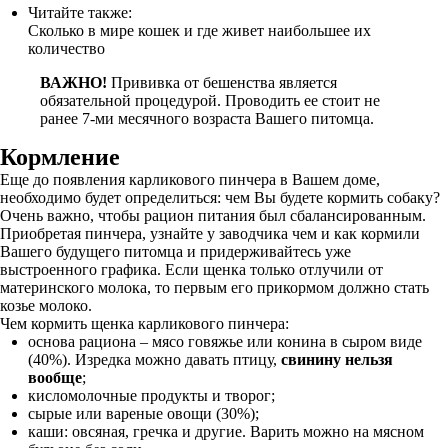
Читайте также:
Сколько в мире кошек и где живет наибольшее их
количество
ВАЖНО!
Прививка от бешенства является
обязательной процедурой. Проводить ее стоит не
ранее 7-ми месячного возраста Вашего питомца.
Кормление
Еще до появления карликового пинчера в Вашем доме,
необходимо будет определиться: чем Вы будете кормить собаку?
Очень важно, чтобы рацион питания был сбалансированным.
Приобретая пинчера, узнайте у заводчика чем и как кормили
Вашего будущего питомца и придерживайтесь уже
выстроенного графика. Если щенка только отлучили от
материнского молока, то первым его прикормом должно стать
козье молоко.
Чем кормить щенка карликового пинчера:
основа рациона – мясо говяжье или конина в сыром виде
(40%). Изредка можно давать птицу,
свинину нельзя
вообще
;
кисломолочные продукты и творог;
сырые или вареные овощи (30%);
каши: овсяная, гречка и другие. Варить можно на мясном