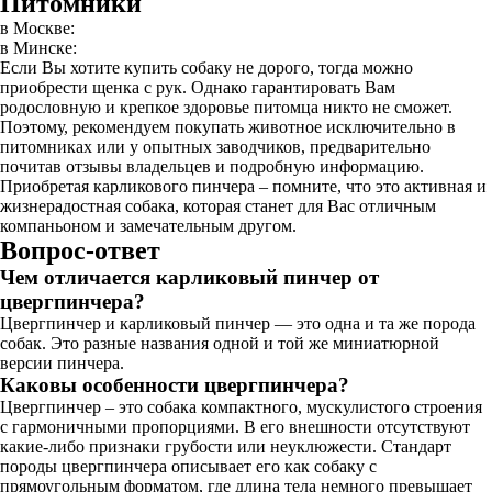
Питомники
в Москве:
в Минске:
Если Вы хотите купить собаку не дорого, тогда можно
приобрести щенка с рук. Однако гарантировать Вам
родословную и крепкое здоровье питомца никто не сможет.
Поэтому, рекомендуем покупать животное исключительно в
питомниках или у опытных заводчиков, предварительно
почитав отзывы владельцев и подробную информацию.
Приобретая карликового пинчера – помните, что это активная и
жизнерадостная собака, которая станет для Вас отличным
компаньоном и замечательным другом.
Вопрос-ответ
Чем отличается карликовый пинчер от
цвергпинчера?
Цвергпинчер и карликовый пинчер — это одна и та же порода
собак. Это разные названия одной и той же миниатюрной
версии пинчера.
Каковы особенности цвергпинчера?
Цвергпинчер – это собака компактного, мускулистого строения
с гармоничными пропорциями. В его внешности отсутствуют
какие-либо признаки грубости или неуклюжести. Стандарт
породы цвергпинчера описывает его как собаку с
прямоугольным форматом, где длина тела немного превышает