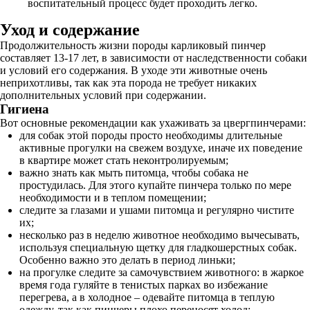
воспитательный процесс будет проходить легко.
Уход и содержание
Продолжительность жизни породы карликовый пинчер
составляет 13-17 лет, в зависимости от наследственности собаки
и условий его содержания. В уходе эти животные очень
неприхотливы, так как эта порода не требует никаких
дополнительных условий при содержании.
Гигиена
Вот основные рекомендации как ухаживать за цвергпинчерами:
для собак этой породы просто необходимы длительные
активные прогулки на свежем воздухе, иначе их поведение
в квартире может стать неконтролируемым;
важно знать как мыть питомца, чтобы собака не
простудилась. Для этого купайте пинчера только по мере
необходимости и в теплом помещении;
следите за глазами и ушами питомца и регулярно чистите
их;
несколько раз в неделю животное необходимо вычесывать,
используя специальную щетку для гладкошерстных собак.
Особенно важно это делать в период линьки;
на прогулке следите за самочувствием животного: в жаркое
время года гуляйте в тенистых парках во избежание
перегрева, а в холодное – одевайте питомца в теплую
одежду, так как пинчеры плохо переносят холод;