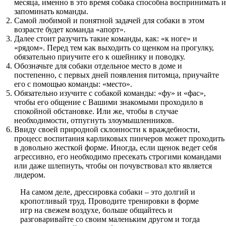
месяца, именно в это время собака способна воспринимать и
запоминать команды.
Самой любимой и понятной задачей для собаки в этом
возрасте будет команда «апорт».
Далее стоит разучить такие команды, как: «к ноге» и
«рядом». Перед тем как выходить со щенком на прогулку,
обязательно приучите его к ошейнику и поводку.
Обозначьте для собаки отдельное место в доме и
постепенно, с первых дней появления питомца, приучайте
его с помощью команды: «место».
Обязательно изучите с собакой команды: «фу» и «фас»,
чтобы его общение с Вашими знакомыми проходило в
спокойной обстановке. Или же, чтобы в случае
необходимости, отпугнуть злоумышленников.
Ввиду своей природной склонности к враждебности,
процесс воспитания карликовых пинчеров может проходить
в довольно жесткой форме. Иногда, если щенок ведет себя
агрессивно, его необходимо пресекать строгими командами
или даже шлепнуть, чтобы он почувствовал кто является
лидером.
На самом деле, дрессировка собаки – это долгий и
кропотливый труд. Проводите тренировки в форме
игр на свежем воздухе, больше общайтесь и
разговаривайте со своим маленьким другом и тогда