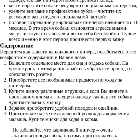
когти обрезайте собаке регулярно специальным когтерезом;
уделите внимание профилактике зубов – чистите их
регулярно раз в неделю специальной щеткой;
половое созревание у карликовых пинчеров начинается с 10
месяцев. В это время собаки становятся агрессивными,
могут не слушаться хозяев и вести себя беспокойно. Лучше
всего именно в этот период произвести первую вязку.
Содержание
Перед тем как завести карликового пинчера, позаботьтесь о его
комфортном содержании в Вашем доме.
Выделите отдельное место для сна и отдыха собаки. На
уровне роста питомца постарайтесь убрать все провода и
обезопасить розетки.
Приобретите все необходимые предметы по уходу за
пинчером.
Купите щенку различные игрушки, а если Вы живете в
прохладном климате, то еще и одежду, так как эти собаки
чувствительны к холоду.
Заранее приобретите удобный поводок и ошейник.
Приготовьте на кухне отдельный уголок для кормления
малыша. Купите миски для воды и корма.
Не забывайте, что карликовый пинчер – очень
активная порода собак, поэтому приготовьтесь к