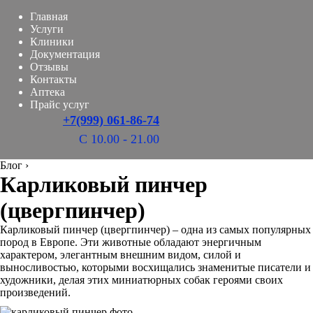
Главная
Услуги
Клиники
Документация
Отзывы
Контакты
Аптека
Прайс услуг
+7(999) 061-86-74
С 10.00 - 21.00
Блог
›
Карликовый пинчер
(цвергпинчер)
Карликовый пинчер (цвергпинчер) – одна из самых популярных
пород в Европе. Эти животные обладают энергичным
характером, элегантным внешним видом, силой и
выносливостью, которыми восхищались знаменитые писатели и
художники, делая этих миниатюрных собак героями своих
произведений.