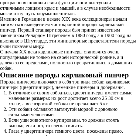
прекрасно выполняли свои функции: они выступали
отличными ловцами крыс и мышей, а в случае необходимости
могли отпугнуть злоумышленников.
Именно в Германии в начале XIX века селекционеры начали
заниматься выведением чистокровной породы карликовый
пинчер. Первый стандарт породы был принят известным
заводчиком Ричардом Штребелем в 1880 году, а в 1900 году, на
выставке в Штутгарде, эти миниатюрные представители породы
были показаны миру.
С начала XX века карликовые пинчеры становятся очень
популярными не только на своей исторической родине, а и
далеко за ее пределами, полностью превратившись в домашних
собак.
Описание породы карликовый пинчер
Порода пинчеров включает в себя три вида собак: карликовые
пинчеры (цвергпинчеры), немецкие пинчеры и доберманы.
В отличие от своих собратьев, цвергпинчеры имеют самые
маленькие размеры: их рост достигает всего 25-30 см в
холке, а вес взрослой собаки не превышает 5 кг.
Эти собаки обладают вытянутой мордой с довольно
сильными челюстями.
Если уши животного купированы, то должны стоять
высоко, если нет, то слегка свисать.
Глаза у цвергпинчера темного цвета, посажены прямо,