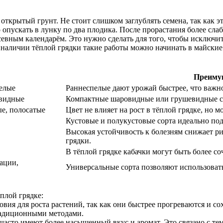
крытый грунт. Не стоит слишком заглублять семена, так как эт
 опускать в лунку по два плодика. После прорастания более слаб
осевным календарём. Это нужно сделать для того, чтобы исключ
 наличии тёплой грядки такие работы можно начинать в майские
Преимущ
пелые
Раннеспелые дают урожай быстрее, что важно
евидные
Компактные шаровидные или грушевидные сор
ые, полосатые
Цвет не влияет на рост в тёплой грядке, но 
Кустовые и полукустовые сорта идеально под
Высокая устойчивость к болезням снижает р
грядки.
В тёплой грядке кабачки могут быть более 
вации,
Универсальные сорта позволяют использоват
плой грядке:
вия для роста растений, так как они быстрее прогреваются и сох
радиционными методами.
часто имеют более насыщенный вкус и аромат. Это связано с тем