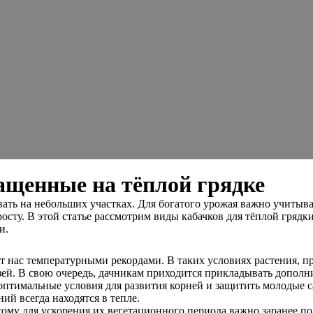
щенные на тёплой грядке
ать на небольших участках. Для богатого урожая важно учитыва
росту. В этой статье рассмотрим виды кабачков для тёплой гря
и.
т нас температурными рекордами. В таких условиях растения, п
ей. В свою очередь, дачникам приходится прикладывать дополн
оптимальные условия для развития корней и защитить молодые с
ий всегда находятся в тепле.
тому для ускорения их вегетационного периода важно заранее по