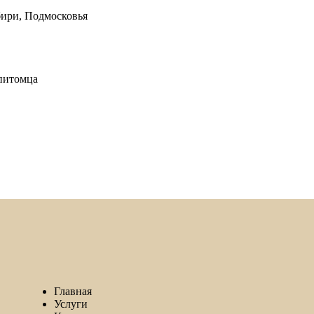
бири, Подмосковья
 питомца
Главная
Услуги