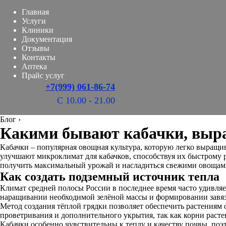
Главная
Услуги
Клиники
Документация
Отзывы
Контакты
Аптека
Прайс услуг
+7(999) 061-86-74
С 10.00 - 21.00
Блог
›
Какими бывают кабачки, выра
Кабачки – популярная овощная культура, которую легко выращив
улучшают микроклимат для кабачков, способствуя их быстрому 
получить максимальный урожай и насладиться свежими овощам
Как создать подземный источник тепла
Климат средней полосы России в последнее время часто удивляе
наращивании необходимой зелёной массы и формировании завяз
Метод создания тёплой грядки позволяет обеспечить растениям 
проветривания и дополнительного укрытия, так как корни растен
Кабачки особенно чувствительны к теплу и качеству почвы, поэ