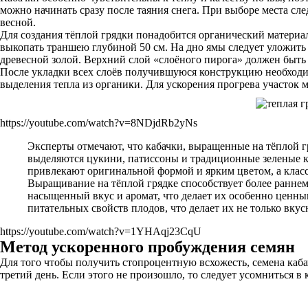
можно начинать сразу после таяния снега. При выборе места сл
весной.
Для создания тёплой грядки понадобится органический материал,
выкопать траншею глубиной 50 см. На дно ямы следует уложить
древесной золой. Верхний слой «слоёного пирога» должен быть
После укладки всех слоёв получившуюся конструкцию необходим
выделения тепла из органики. Для ускорения прогрева участок 
https://youtube.com/watch?v=8NDjdRb2yNs
Эксперты отмечают, что кабачки, выращенные на тёплой г
выделяются цукини, патиссоны и традиционные зеленые к
привлекают оригинальной формой и ярким цветом, а клас
Выращивание на тёплой грядке способствует более ранне
насыщенный вкус и аромат, что делает их особенно ценн
питательных свойств плодов, что делает их не только вку
https://youtube.com/watch?v=1YHAqj23CqU
Метод ускоренного пробуждения семян
Для того чтобы получить стопроцентную всхожесть, семена каб
третий день. Если этого не произошло, то следует усомниться в 