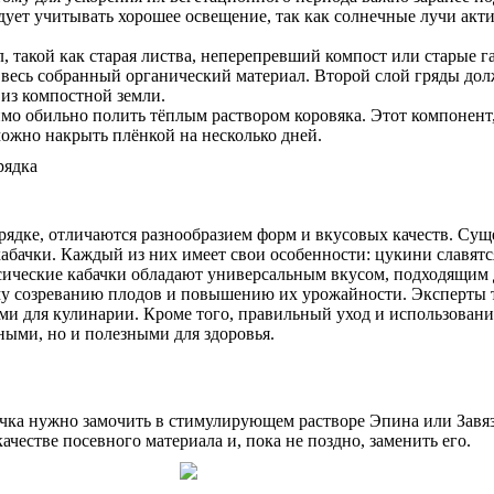
едует учитывать хорошее освещение, так как солнечные лучи ак
 такой как старая листва, неперепревший компост или старые га
 весь собранный органический материал. Второй слой гряды дол
 из компостной земли.
о обильно полить тёплым раствором коровяка. Этот компонент,
можно накрыть плёнкой на несколько дней.
рядке, отличаются разнообразием форм и вкусовых качеств. Сущ
абачки. Каждый из них имеет свои особенности: цукини славят
сические кабачки обладают универсальным вкусом, подходящим 
му созреванию плодов и повышению их урожайности. Эксперты т
ыми для кулинарии. Кроме того, правильный уход и использова
сными, но и полезными для здоровья.
ачка нужно замочить в стимулирующем растворе Эпина или Завяз
качестве посевного материала и, пока не поздно, заменить его.