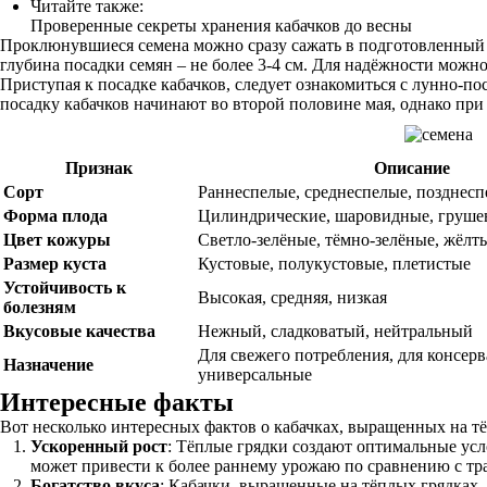
Читайте также:
Проверенные секреты хранения кабачков до весны
Проклюнувшиеся семена можно сразу сажать в подготовленный от
глубина посадки семян – не более 3-4 см. Для надёжности можно
Приступая к посадке кабачков, следует ознакомиться с лунно-п
посадку кабачков начинают во второй половине мая, однако при
Признак
Описание
Сорт
Раннеспелые, среднеспелые, позднес
Форма плода
Цилиндрические, шаровидные, груш
Цвет кожуры
Светло-зелёные, тёмно-зелёные, жёлт
Размер куста
Кустовые, полукустовые, плетистые
Устойчивость к
Высокая, средняя, низкая
болезням
Вкусовые качества
Нежный, сладковатый, нейтральный
Для свежего потребления, для консер
Назначение
универсальные
Интересные факты
Вот несколько интересных фактов о кабачках, выращенных на тё
Ускоренный рост
: Тёплые грядки создают оптимальные усло
может привести к более раннему урожаю по сравнению с т
Богатство вкуса
: Кабачки, выращенные на тёплых грядках, 