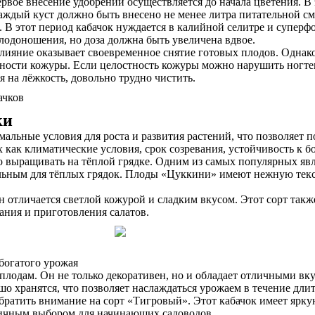
рвое внесение удобрений осуществляется до начала цветения. В 
аждый куст должно быть внесено не менее литра питательной см
 В этот период кабачок нуждается в калийной селитре и суперф
одоношения, но доза должна быть увеличена вдвое.
влияние оказывает своевременное снятие готовых плодов. Однако
ности кожуры. Если целостность кожуры можно нарушить ногтем,
я на лёжкость, довольно трудно чистить.
ки
имальные условия для роста и развития растений, что позволяет
 как климатические условия, срок созревания, устойчивость к б
 выращивать на тёплой грядке. Одним из самых популярных явля
альным для тёплых грядок. Плоды «Цуккини» имеют нежную текс
 отличается светлой кожурой и сладким вкусом. Этот сорт такж
ания и приготовления салатов.
богатого урожая
плодам. Он не только декоративен, но и обладает отличными вк
ошо хранятся, что позволяет наслаждаться урожаем в течение дли
 обратить внимание на сорт «Тигровый». Этот кабачок имеет ярк
тличным выбором для начинающих садоводов.