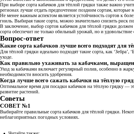
При выборе сорта кабачков для тёплой грядки также важно учи
регионах лучше отдать предпочтение поздним сортам, которые 
Не менее важным аспектом является устойчивость сортов к бол
гниль. Выбирая такие сорта, можно значительно снизить риск п
В заключение, выбор сортов кабачков для тёплой грядки долже
сорта обеспечит не только обильный урожай, но и удовольстви
Вопрос-ответ
Какие сорта кабачков лучше всего подходят для т
Для тёплой грядки идеально подходят такие сорта, как ‘Зебра’
уходе.
Как правильно ухаживать за кабачками, выращен
Уход за кабачками включает регулярный полив, особенно в жарк
необходимости вносить удобрения.
Когда лучше всего сажать кабачки на тёплую гря
Оптимальное время для посадки кабачков на тёплую грядку — эт
развитие растений.
Советы
СОВЕТ №1
Выбирайте правильные сорта кабачков для тёплой грядки. Некото
неблагоприятных погодных условиях.
Читайте также: