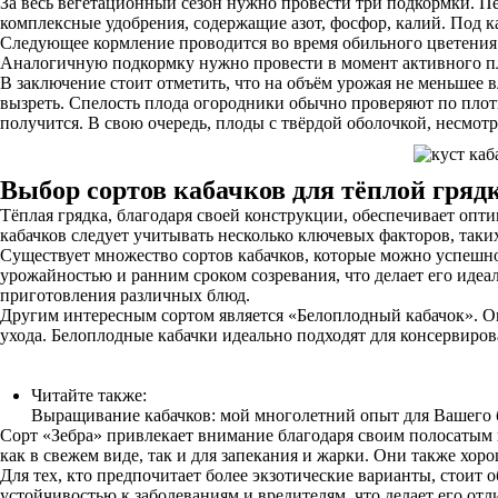
За весь вегетационный сезон нужно провести три подкормки. Пе
комплексные удобрения, содержащие азот, фосфор, калий. Под к
Следующее кормление проводится во время обильного цветения.
Аналогичную подкормку нужно провести в момент активного пл
В заключение стоит отметить, что на объём урожая не меньшее 
вызреть. Спелость плода огородники обычно проверяют по плот
получится. В свою очередь, плоды с твёрдой оболочкой, несмотр
Выбор сортов кабачков для тёплой гряд
Тёплая грядка, благодаря своей конструкции, обеспечивает опт
кабачков следует учитывать несколько ключевых факторов, таких
Существует множество сортов кабачков, которые можно успешно
урожайностью и ранним сроком созревания, что делает его иде
приготовления различных блюд.
Другим интересным сортом является «Белоплодный кабачок». Он
ухода. Белоплодные кабачки идеально подходят для консервиров
Читайте также:
Выращивание кабачков: мой многолетний опыт для Вашего 
Сорт «Зебра» привлекает внимание благодаря своим полосатым 
как в свежем виде, так и для запекания и жарки. Они также хор
Для тех, кто предпочитает более экзотические варианты, стоит
устойчивостью к заболеваниям и вредителям, что делает его о