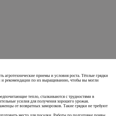
ть агротехнические приемы и условия роста. Тёплые грядки
дки и рекомендации по их выращиванию, чтобы вы могли
редпочитающие тепло, сталкиваются с трудностями в
ительные усилия для получения хорошего урожая.
аженцы от возвратных заморозков. Такие грядки не требуют
дготовить место для посадки. Работы по подготовке почвы