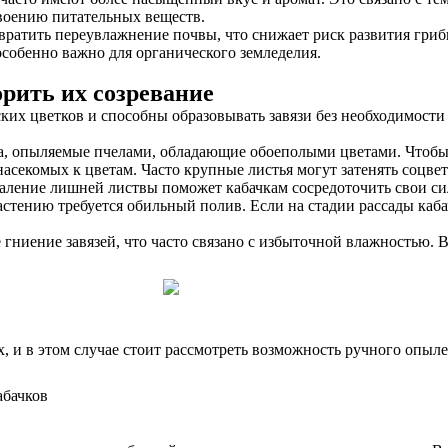
воению питательных веществ.
вратить переувлажнение почвы, что снижает риск развития гриб
особенно важно для органического земледелия.
орить их созревание
их цветков и способны образовывать завязи без необходимости
а, опыляемые пчелами, обладающие обоеполыми цветами. Чтобы 
 насекомых к цветам. Часто крупные листья могут затенять соцв
даление лишней листвы поможет кабачкам сосредоточить свои с
стению требуется обильный полив. Если на стадии рассады кабач
ниение завязей, что часто связано с избыточной влажностью. В 
 и в этом случае стоит рассмотреть возможность ручного опыле