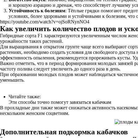
и хорошую аэрацию и дренаж, что способствует лучшему ус
Устойчивость к болезням
: Тёплые грядки помогают предот
условиях, более здоровыми и устойчивыми к болезням, что 
https://youtube.com/watch?v=ojSoRNynNO4
Как увеличить количество плодов и уск
Гибридные сорта F1 характеризуются увеличенным числом женск
урожайности таких растений.
Для выращивания в открытом грунте чаще всего выбирают сорт
растениях, необходимо создать условия для свободного доступа
эффективность опыления, рекомендуется прореживать кусты. У
Важно отметить, что в период формирования молодых завязей ра
частоту полива следует увеличить до одного раза в день.
При образовании молодых плодов может наблюдаться частичное г
уменьшить.
Читайте также:
Эти способы точно помогут завязаться кабачкам
В прохладные дни также может снижаться активность насекомых,
нескольким женским соцветиям.
Дополнительная подкормка кабачков