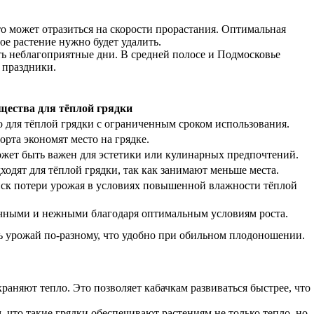
о может отразиться на скорости прорастания. Оптимальная
ое растение нужно будет удалить.
ить неблагоприятные дни. В средней полосе и Подмосковье
 праздники.
ества для тёплой грядки
 для тёплой грядки с ограниченным сроком использования.
та экономят место на грядке.
может быть важен для эстетики или кулинарных предпочтений.
ходят для тёплой грядки, так как занимают меньше места.
иск потери урожая в условиях повышенной влажности тёплой
сочными и нежными благодаря оптимальным условиям роста.
ь урожай по-разному, что удобно при обильном плодоношении.
раняют тепло. Это позволяет кабачкам развиваться быстрее, что
, что такие грядки обеспечивают растениям не только тепло, но