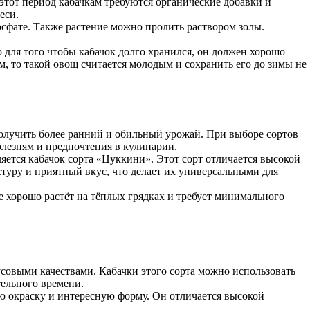
этот период кабачкам требуются органические добавки и
еси.
осфате. Также растение можно пролить раствором золы.
 для того чтобы кабачок долго хранился, он должен хорошо
 то такой овощ считается молодым и сохранить его до зимы не
 получить более ранний и обильный урожай. При выборе сортов
олезням и предпочтения в кулинарии.
ется кабачок сорта «Цуккини». Этот сорт отличается высокой
туру и приятный вкус, что делает их универсальными для
е хорошо растёт на тёплых грядках и требует минимального
усовыми качествами. Кабачки этого сорта можно использовать
тельного времени.
ую окраску и интересную форму. Он отличается высокой