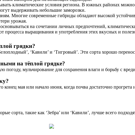
тывать климатические условия региона. В южных районах можно 
могут выдерживать небольшие заморозки.
езням. Многие современные гибриды обладают высокой устойчиво
отери урожая.
н основываться на сочетании личных предпочтений, климатичес
е от процесса выращивания и употребления этих вкусных и поле
ёплой грядки?
, ‘Белоплодный’, ‘Кавили’ и ‘Тигровый’. Эти сорта хорошо пере
ными на тёплой грядке?
ую погоду, мульчирование для сохранения влаги и борьбу с вред
дку?
о конец мая или начало июня, когда почва достаточно прогрета 
рые сорта, такие как ‘Зебра’ или ‘Кавили’, лучше всего подход