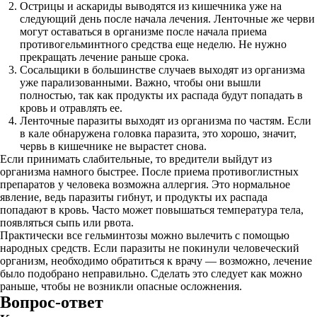
Острицы и аскариды выводятся из кишечника уже на
следующий день после начала лечения. Ленточные же черви
могут оставаться в организме после начала приема
противогельминтного средства еще неделю. Не нужно
прекращать лечение раньше срока.
Сосальщики в большинстве случаев выходят из организма
уже парализованными. Важно, чтобы они вышли
полностью, так как продукты их распада будут попадать в
кровь и отравлять ее.
Ленточные паразиты выходят из организма по частям. Если
в кале обнаружена головка паразита, это хорошо, значит,
червь в кишечнике не вырастет снова.
Если принимать слабительные, то вредители выйдут из
организма намного быстрее. После приема противоглистных
препаратов у человека возможна аллергия. Это нормальное
явление, ведь паразиты гибнут, и продукты их распада
попадают в кровь. Часто может повышаться температура тела,
появляться сыпь или рвота.
Практически все гельминтозы можно вылечить с помощью
народных средств. Если паразиты не покинули человеческий
организм, необходимо обратиться к врачу — возможно, лечение
было подобрано неправильно. Сделать это следует как можно
раньше, чтобы не возникли опасные осложнения.
Вопрос-ответ