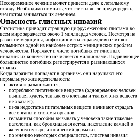
Несовременное лечение может привести даже к летальному
исходу. Необходимо помнить, что глисты легче предупредить,
чем потом заниматься их лечением.
Опасность глистных инвазий
Статистика приводит страшную цифру: ежегодно глистами во
всем мире заражается около 1 миллиарда человек. Несмотря на
развитие медицины, инфекционисты справедливо считают
гельминтоз одной из наиболее острых медицинских проблем
человечества. Поражает и число погибших от глистных
инвазий: их количество исчисляется миллионами. Подавляющее
большинство погибших регистрируется в развивающихся
странах.
Когда паразиты попадают в организм, они нарушают его
нормальную жизнедеятельность:
активно размножаются;
потребляют питательные вещества (одновременно человек
начинает худеть, так как его клеткам и тканям этих веществ
не хватает);
из-за недостатка питательных веществ начинают страдать
все органы и системы органов;
гельминты способны вызывать у человека такие тяжелые
патологии, как бронхиальная астма, накопление камней в
желчном пузыре, атопический дерматит;
по мнению некоторых специалистов, глистная инвазия