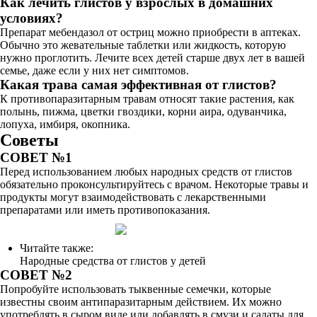
Как лечить глистов у взрослых в домашних
условиях?
Препарат мебендазол от остриц можно приобрести в аптеках.
Обычно это жевательные таблетки или жидкость, которую
нужно проглотить. Лечите всех детей старше двух лет в вашей
семье, даже если у них нет симптомов.
Какая трава самая эффективная от глистов?
К противопаразитарным травам относят такие растения, как
полынь, пижма, цветки гвоздики, корни аира, одуванчика,
лопуха, имбиря, окопника.
Советы
СОВЕТ №1
Перед использованием любых народных средств от глистов
обязательно проконсультируйтесь с врачом. Некоторые травы и
продукты могут взаимодействовать с лекарственными
препаратами или иметь противопоказания.
Читайте также:
Народные средства от глистов у детей
СОВЕТ №2
Попробуйте использовать тыквенные семечки, которые
известны своим антипаразитарным действием. Их можно
употреблять в сыром виде или добавлять в смузи и салаты для