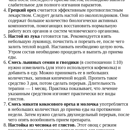
слабительное для полного изгнания паразитов.
Грецкий орех
считается эффективным противоглистным
лекарством. Следует делать настой из околоплодников. Они
содержат большое количество биологически активных
компонентов, помогающих восстановить нормальную
работу всех органов и систем человеческого организма.
Настой из лука
готовится так. Рекомендуется взять
небольшую луковицу, почистить и порезать ее, после чего
залить теплой водой. Настаивать необходимо целую ночь.
Утром состав необходимо процедить и выпить до приема
еды.
Смесь льняных семян и гвоздики
(в соотношении 1:10)
нужно измельчить (для этого используется кофемолка) и
добавить в еду. Можно принимать ее в небольших
количествах, запивая кипяченой водой. Пропить такое
средство 3 дня, потом сделать перерыв. Длительность
терапии — 1 месяц. Практика показывает, что лечение
указанным средством изгоняет практически все виды
глистов.
Смесь мякоти кокосового ореха и молочка
употребляется
в небольших количествах до приема еды на протяжении
недели. Затем нужно сделать двухнедельный перерыв, после
чего опять возобновить прием препарата.
Настойка из чеснока от глистов.
Этот овощ с резким