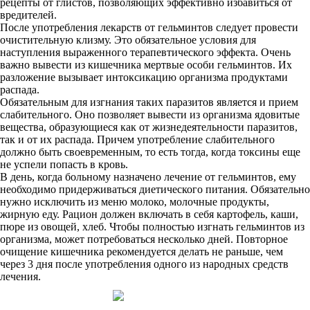
рецепты от глистов, позволяющих эффективно избавиться от
вредителей.
После употребления лекарств от гельминтов следует провести
очистительную клизму. Это обязательное условия для
наступления выраженного терапевтического эффекта. Очень
важно вывести из кишечника мертвые особи гельминтов. Их
разложение вызывает интоксикацию организма продуктами
распада.
Обязательным для изгнания таких паразитов является и прием
слабительного. Оно позволяет вывести из организма ядовитые
вещества, образующиеся как от жизнедеятельности паразитов,
так и от их распада. Причем употребление слабительного
должно быть своевременным, то есть тогда, когда токсины еще
не успели попасть в кровь.
В день, когда больному назначено лечение от гельминтов, ему
необходимо придерживаться диетического питания. Обязательно
нужно исключить из меню молоко, молочные продукты,
жирную еду. Рацион должен включать в себя картофель, каши,
пюре из овощей, хлеб. Чтобы полностью изгнать гельминтов из
организма, может потребоваться несколько дней. Повторное
очищение кишечника рекомендуется делать не раньше, чем
через 3 дня после употребления одного из народных средств
лечения.