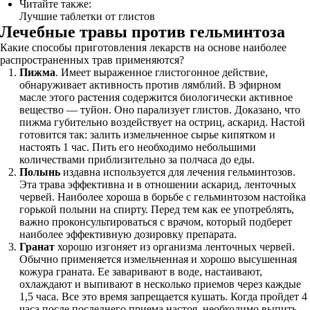
Читайте также:
Лучшие таблетки от глистов
Лечебные травы против гельминтоза
Какие способы приготовления лекарств на основе наиболее
распространенных трав применяются?
Пижма
. Имеет выраженное глистогонное действие,
обнаруживает активность против лямблий. В эфирном
масле этого растения содержится биологически активное
вещество — туйон. Оно парализует глистов. Доказано, что
пижма губительно воздействует на остриц, аскарид. Настой
готовится так: залить измельченное сырье кипятком и
настоять 1 час. Пить его необходимо небольшими
количествами приблизительно за полчаса до еды.
Полынь
издавна используется для лечения гельминтозов.
Эта трава эффективна и в отношении аскарид, ленточных
червей. Наиболее хороша в борьбе с гельминтозом настойка
горькой полыни на спирту. Перед тем как ее употреблять,
важно проконсультироваться с врачом, который подберет
наиболее эффективную дозировку препарата.
Гранат
хорошо изгоняет из организма ленточных червей.
Обычно применяется измельченная и хорошо высушенная
кожура граната. Ее заваривают в воде, настаивают,
охлаждают и выпивают в несколько приемов через каждые
1,5 часа. Все это время запрещается кушать. Когда пройдет 4
часа после последнего приема настоя, необходимо выпить