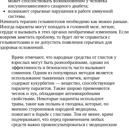
может способствовать возникновению у человека
инсулинозависимого сахарного диабета;
возникают серьезные нарушения в работе иммунной
системы.
Начинать терапию гельминтозов необходимо как можно раньше.
Иногда паразиты могут попадать в головной мозг, легкие,
сердце и вызывать в этих органах необратимые изменения. Если
вовремя заметить проблему, то будет легче справиться с
гельминтозами и не допустить появления серьезных для
здоровья осложнений.
Врачи отмечают, что народные средства от глистов у
взрослых могут быть разнообразными, однако их
эффективность и безопасность часто вызывают
сомнения. Одним из популярных методов является
использование тыквенных семечек, которые
содержат кукурбитин — вещество, способствующее
параличу паразитов. Также широко применяются
чеснок и лук, обладающие антимикробными
свойствами. Некоторые пациенты используют
травы, такие как полынь и гвоздика, которые, по
мнению сторонников народной медицины,
помогают в борьбе с глистами. Тем не менее, врачи
подчеркивают, что перед применением любых
средств важно проконсультироваться с медицинским