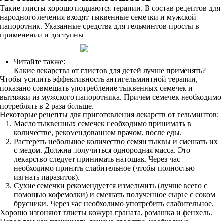
Такие глисты хорошо поддаются терапии. В состав рецептов для
народного лечения входят тыквенные семечки и мужской
папоротник. Указанные средства для гельминтов просты в
применении и доступны.
Читайте также:
Какие лекарства от глистов для детей лучше применять?
Чтобы усилить эффективность антигельминтной терапии,
показано совмещать употребление тыквенных семечек и
вытяжки из мужского папоротника. Причем семечек необходимо
потреблять в 2 раза больше.
Некоторые рецепты для приготовления лекарств от гельминтов:
Масло тыквенных семечек необходимо принимать в
количестве, рекомендованном врачом, после еды.
Растереть небольшое количество семян тыквы и смешать их
с медом. Должна получиться однородная масса. Это
лекарство следует принимать натощак. Через час
необходимо принять слабительное (чтобы полностью
изгнать паразитов).
Сухие семечки рекомендуется измельчить (лучше всего с
помощью кофемолки) и смешать полученное сырье с соком
брусники. Через час необходимо употребить слабительное.
Хорошо изгоняют глисты кожура граната, ромашка и фенхель.