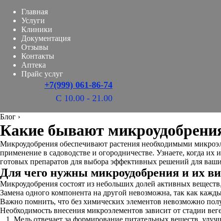
Главная
Услуги
Клиники
Документация
Отзывы
Контакты
Аптека
Прайс услуг
+7(999) 061-86-74
С 10.00 - 21.00
Блог
›
Какие бывают микроудобрения
Микроудобрения обеспечивают растения необходимыми микроэлем
применение в садоводстве и огородничестве. Узнаете, когда их
готовых препаратов для выбора эффективных решений для ваши
Для чего нужны микроудобрения и их в
Микроудобрения состоят из небольших долей активных веществ, 
Замена одного компонента на другой невозможна, так как кажд
Важно помнить, что без химических элементов невозможно пол
Необходимость внесения микроэлементов зависит от стадии вег
Медь отвечает за формирование питательных веществ, улуч