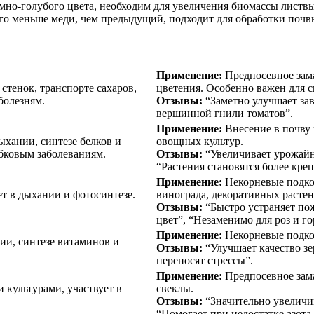
о-голубого цвета, необходим для увеличения биомассы листвы, о
го меньше меди, чем предыдущий, подходит для обработки почв
Применение:
Предпосевное зама
стенок, транспорте сахаров,
цветения. Особенно важен для с
болезням.
Отзывы:
“Заметно улучшает зав
вершинной гнили томатов”.
Применение:
Внесение в почву 
дыхании, синтезе белков и
овощных культур.
бковым заболеваниям.
Отзывы:
“Увеличивает урожайно
“Растения становятся более кре
Применение:
Некорневые подкор
т в дыхании и фотосинтезе.
винограда, декоративных растен
Отзывы:
“Быстро устраняет по
цвет”, “Незаменимо для роз и го
Применение:
Некорневые подкор
ии, синтезе витаминов и
Отзывы:
“Улучшает качество зе
переносят стрессы”.
Применение:
Предпосевное зам
 культурами, участвует в
свеклы.
Отзывы:
“Значительно увеличив
“Помогает при недостатке азота 