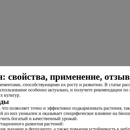
: свойства, применение, отзы
ентами, способствующими их росту и развитию. В статье рассм
 использование особенно актуально, и получите рекомендации п
х культур.
иды
что позволяет точно и эффективно подкармливать растения, так
ый из них уникален и оказывает специфическое влияние на биох
учить богатый и качественный урожай.
етационного развития растений:
шая дыхание и фотосинтез, а также повышая устойчивость к неб