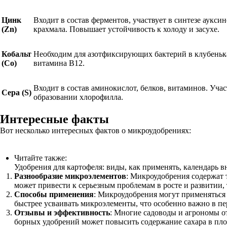
Цинк
Входит в состав ферментов, участвует в синтезе ауксин
(Zn)
крахмала. Повышает устойчивость к холоду и засухе.
Кобальт
Необходим для азотфиксирующих бактерий в клубенька
(Co)
витамина B12.
Входит в состав аминокислот, белков, витаминов. Учас
Сера (S)
образовании хлорофилла.
Интересные факты
Вот несколько интересных фактов о микроудобрениях:
Читайте также:
Удобрения для картофеля: виды, как применять, календарь 
Разнообразие микроэлементов
: Микроудобрения содержат т
может привести к серьезным проблемам в росте и развитии,
Способы применения
: Микроудобрения могут применяться 
быстрее усваивать микроэлементы, что особенно важно в пе
Отзывы и эффективность
: Многие садоводы и агрономы о
борных удобрений может повысить содержание сахара в пло