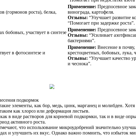
Применение:
Предпосевное зама
ов (гормонов роста), белка,
винограда, картофеля.
Отзывы:
“Улучшает развитие к
“Помогает при задержке роста”.
Применение:
Предпосевное зам
х бобовых, участвует в синтезе
Отзывы:
“Усиливает азотфикса
бактериями”.
Применение:
Внесение в почву,
твует в фотосинтезе и
крестоцветных, бобовых, лука, 
Отзывы:
“Улучшает качество ур
и чеснока”.
внесения подкормок
акие элементы, как бор, медь, цинк, марганец и молибден. Хот
 таким как хлороз или деформация листьев.
как в виде растворов для корневой подкормки, так и в виде опр
риод активного роста.
тмечают, что использование микроудобрений значительно улучша
дах и улучшить их вкус. Однако важно помнить, что избыток ми