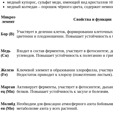
медный купорос, сульфат меди, имеющий вид кристаллов тёмн
медный колчедан – порошок чёрного цвета, содержит немно
Микроэ
Свойства и функции
лемент
Участвует в делении клеток, формировании клеточных 
Бор (B)
цветении и плодоношении. Повышает устойчивость к 
Медь
Входит в состав ферментов, участвует в фотосинтезе, 
(Cu)
углеводов. Повышает устойчивость к полеганию и гри
Железо
Ключевой элемент в образовании хлорофилла, участвуе
(Fe)
Недостаток приводит к хлорозу (пожелтению листьев).
Марган
Активирует ферменты, участвует в фотосинтезе, дыхан
ец (Mn)
белков. Повышает устойчивость к засухе и болезням.
Молибд
Необходим для фиксации атмосферного азота бобовыми
ен (Mo)
метаболизме азота у всех растений.