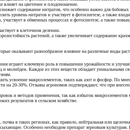
е влияет на цветение и плодоношение.
 снижает содержание нитратов, что особенно важно для бобовых 
зить уровень нитратов и участвует в фотосинтезе, а также входи
 участвует в обменных процессах и фотосинтезе, а также повы
частвует в клеточном делении.
орозостойкость растений, а также увеличивает содержание крахм
орые оказывают разнообразное влияние на различные виды раст
ения играют ключевую роль в повышении урожайности и улучшен
ец и молибден. Каждое из этих веществ обладает уникальными 
езням.
ить усвоение макроэлементов, таких как азот и фосфор. По мне
ти на 20-30%. Отзывы агрономов подтверждают, что при внесен
ровок и методов применения, так как избыток микроэлементов 
их результатов в сельском хозяйстве.
почва в таких регионах, как правило, нейтральная или щелочна
засыхающие. Особенно необходим препарат зерновым культурам.