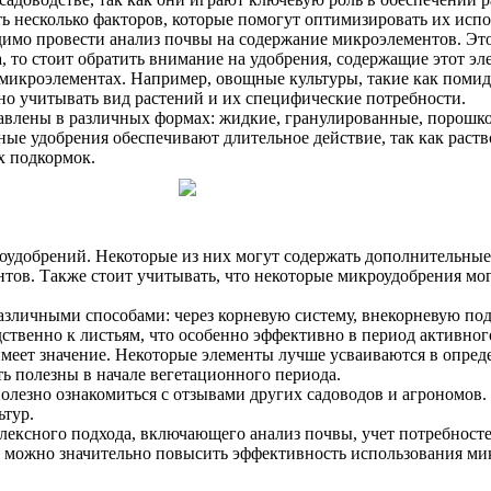
ть несколько факторов, которые помогут оптимизировать их исп
димо провести анализ почвы на содержание микроэлементов. Это
, то стоит обратить внимание на удобрения, содержащие этот эл
 микроэлементах. Например, овощные культуры, такие как помид
жно учитывать вид растений и их специфические потребности.
тавлены в различных формах: жидкие, гранулированные, порошк
ные удобрения обеспечивают длительное действие, так как рас
х подкормок.
оудобрений. Некоторые из них могут содержать дополнительные
тов. Также стоит учитывать, что некоторые микроудобрения мо
азличными способами: через корневую систему, внекорневую под
твенно к листьям, что особенно эффективно в период активного
меет значение. Некоторые элементы лучше усваиваются в опред
ть полезны в начале вегетационного периода.
олезно ознакомиться с отзывами других садоводов и агрономов.
ьтур.
ексного подхода, включающего анализ почвы, учет потребностей
, можно значительно повысить эффективность использования ми