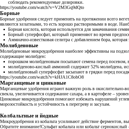
соблюдать рекомендуемые дозировки.
https://youtube.com/watch?v=V2M3Gq9dQto
Борные
Борные удобрения следует применять на протяжении всего вегет
являются хелатными, то есть хорошо растворимыми в воде. Наи
Борная кислота, которая используется для замачивания семян
Борный суперфосфат, который применяют во время предпос
Аммиачно-известковая селитра с добавлением бора, которая
Молибденовые
Молибденовые микроудобрения наиболее эффективны на подзоли
содержащие молибден:
порошком молибденовым посыпают семена перед посевом, в
молибденово-кислый аммоний содержит 52% молибдена, исп
молибденовый суперфосфат засыпают в грядки перед посадк
https://youtube.com/watch?v=kHJA1C8obO8
Марганцевые и цинковые
Марганцевые удобрения играют важную роль в окислительно-вос
свекла, увеличивается содержание сахара, а в картофеле – урове
Цинковые микроудобрения помогают избежать нарушений углево
морозостойкость и устойчивость к перегреву и засухам.
Колбальтные и йодные
Микроудобрения из кобальта усиливают действие ферментов, выр
Обратите внимание!Сульфат кобальта или кобальт сернокислый 