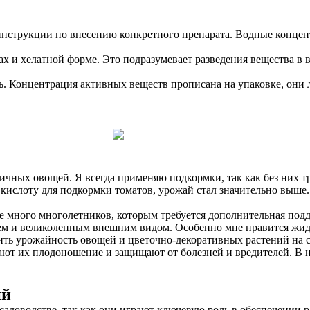
 инструкции по внесению конкретного препарата. Водные конце
 и хелатной форме. Это подразумевает разведения вещества в в
. Концентрация активных веществ прописана на упаковке, они л
чных овощей. Я всегда применяю подкормки, так как без них тр
ю кислоту для подкормки томатов, урожай стал значительно выше
е много многолетников, которым требуется дополнительная под
м и великолепным внешним видом. Особенно мне нравится жидко
ть урожайность овощей и цветочно-декоративных растений на с
ают их плодоношение и защищают от болезней и вредителей. В 
ий
садоводстве, так как они играют ключевую роль в обеспечении