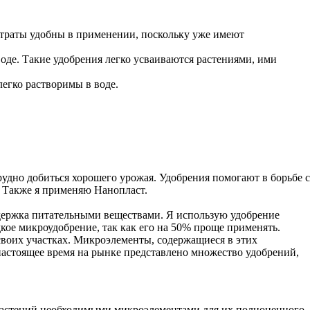
нтраты удобны в применении, поскольку уже имеют
оде. Такие удобрения легко усваиваются растениями, ими
егко растворимы в воде.
удно добиться хорошего урожая. Удобрения помогают в борьбе с
. Также я применяю Нанопласт.
держка питательными веществами. Я использую удобрение
е микроудобрение, так как его на 50% проще применять.
воих участках. Микроэлементы, содержащиеся в этих
настоящее время на рынке представлено множество удобрений,
 растений необходимыми микроэлементами для их полноценного