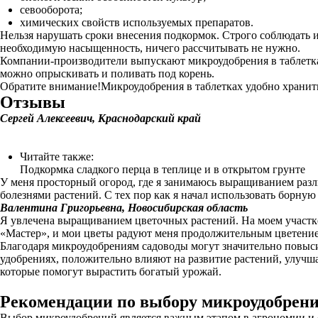
севооборота;
химических свойств используемых препаратов.
Нельзя нарушать сроки внесения подкормок. Строго соблюдать
необходимую насыщенность, ничего рассчитывать не нужно.
Компании-производители выпускают микроудобрения в таблетках
можно опрыскивать и поливать под корень.
Обратите внимание!Микроудобрения в таблетках удобно хранить
Отзывы
Сергей Алексеевич, Краснодарский край
Читайте также:
Подкормка сладкого перца в теплице и в открытом грунте
У меня просторный огород, где я занимаюсь выращиванием разли
болезнями растений. С тех пор как я начал использовать борну
Валентина Григорьевна, Новосибирская область
Я увлечена выращиванием цветочных растений. На моем участк
«Мастер», и мои цветы радуют меня продолжительным цветение
Благодаря микроудобрениям садоводы могут значительно повыси
удобрениях, положительно влияют на развитие растений, улучш
которые помогут вырастить богатый урожай.
Рекомендации по выбору микроудобрен
Выбор микроудобрений является важным этапом в агрономии и 