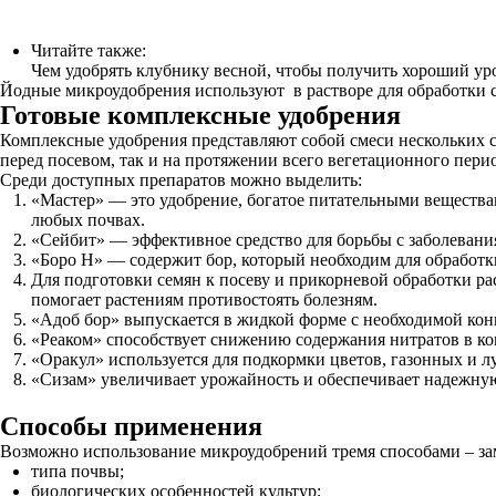
Читайте также:
Чем удобрять клубнику весной, чтобы получить хороший у
Йодные микроудобрения используют в растворе для обработки с
Готовые комплексные удобрения
Комплексные удобрения представляют собой смеси нескольких с
перед посевом, так и на протяжении всего вегетационного пери
Среди доступных препаратов можно выделить:
«Мастер» — это удобрение, богатое питательными веществам
любых почвах.
«Сейбит» — эффективное средство для борьбы с заболевани
«Боро Н» — содержит бор, который необходим для обработки
Для подготовки семян к посеву и прикорневой обработки ра
помогает растениям противостоять болезням.
«Адоб бор» выпускается в жидкой форме с необходимой кон
«Реаком» способствует снижению содержания нитратов в ко
«Оракул» используется для подкормки цветов, газонных и л
«Сизам» увеличивает урожайность и обеспечивает надежную 
Способы применения
Возможно использование микроудобрений тремя способами – зам
типа почвы;
биологических особенностей культур;