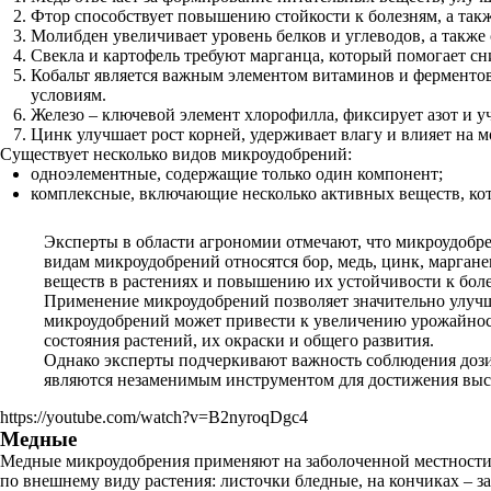
Фтор способствует повышению стойкости к болезням, а такж
Молибден увеличивает уровень белков и углеводов, а также
Свекла и картофель требуют марганца, который помогает сни
Кобальт является важным элементом витаминов и ферментов,
условиям.
Железо – ключевой элемент хлорофилла, фиксирует азот и у
Цинк улучшает рост корней, удерживает влагу и влияет на м
Существует несколько видов микроудобрений:
одноэлементные, содержащие только один компонент;
комплексные, включающие несколько активных веществ, кот
Эксперты в области агрономии отмечают, что микроудобр
видам микроудобрений относятся бор, медь, цинк, марган
веществ в растениях и повышению их устойчивости к бол
Применение микроудобрений позволяет значительно улучш
микроудобрений может привести к увеличению урожайнос
состояния растений, их окраски и общего развития.
Однако эксперты подчеркивают важность соблюдения дози
являются незаменимым инструментом для достижения высок
https://youtube.com/watch?v=B2nyroqDgc4
Медные
Медные микроудобрения применяют на заболоченной местности, 
по внешнему виду растения: листочки бледные, на кончиках – 