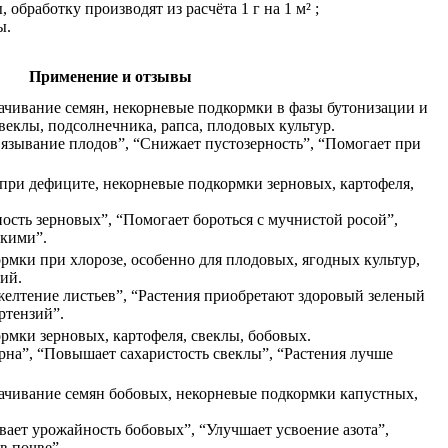
бработку производят из расчёта 1 г на 1 м² ;
ы.
Применение и отзывы
чивание семян, некорневые подкормки в фазы бутонизации и
веклы, подсолнечника, рапса, плодовых культур.
язывание плодов”, “Снижает пустозерность”, “Помогает при
при дефиците, некорневые подкормки зерновых, картофеля,
сть зерновых”, “Помогает бороться с мучнистой росой”,
пкими”.
мки при хлорозе, особенно для плодовых, ягодных культур,
ий.
желтение листьев”, “Растения приобретают здоровый зеленый
ртензий”.
мки зерновых, картофеля, свеклы, бобовых.
рна”, “Повышает сахаристость свеклы”, “Растения лучше
ачивание семян бобовых, некорневые подкормки капустных,
ает урожайность бобовых”, “Улучшает усвоение азота”,
в почве”.