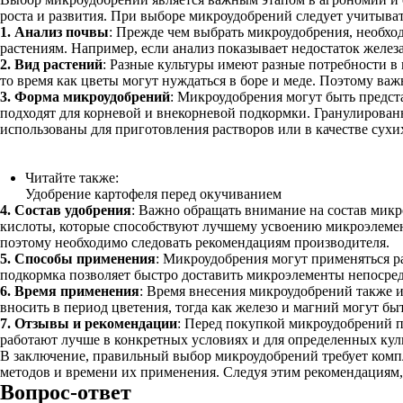
роста и развития. При выборе микроудобрений следует учитыва
1. Анализ почвы
: Прежде чем выбрать микроудобрения, необхо
растениям. Например, если анализ показывает недостаток железа
2. Вид растений
: Разные культуры имеют разные потребности в
то время как цветы могут нуждаться в боре и меде. Поэтому ва
3. Форма микроудобрений
: Микроудобрения могут быть предс
подходят для корневой и внекорневой подкормки. Гранулирован
использованы для приготовления растворов или в качестве сухи
Читайте также:
Удобрение картофеля перед окучиванием
4. Состав удобрения
: Важно обращать внимание на состав микр
кислоты, которые способствуют лучшему усвоению микроэлемен
поэтому необходимо следовать рекомендациям производителя.
5. Способы применения
: Микроудобрения могут применяться р
подкормка позволяет быстро доставить микроэлементы непосредс
6. Время применения
: Время внесения микроудобрений также и
вносить в период цветения, тогда как железо и магний могут бы
7. Отзывы и рекомендации
: Перед покупкой микроудобрений п
работают лучше в конкретных условиях и для определенных кул
В заключение, правильный выбор микроудобрений требует компл
методов и времени их применения. Следуя этим рекомендациям
Вопрос-ответ