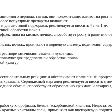
ационного периода, так как они положительно влияют на рост и
более популярные препараты включают:
 и для листовой подкормки; рекомендуется вносить 4 г на 1 м².
евной обработки почвы.
 эффективна на кислых почвах, способствует росту и развитию о
стых почвах, проникают в корневую систему, поднимают содерж
 растворе замачивают семена и луковицы;
ользуют для предпосевной обработки почвы;
ой культур.
становительных реакциях и обеспечивают правильный процесс фо
нь крахмала. Сернокислый марганец рекомендуется вносить в почв
дного обмена, способствуют образованию крахмала и сахарозы,
аботку хлорофилла, белков, аскорбиновой кислоты. Недостаток 
– красные кристаллы соли, применяют как внекорневую подпитку