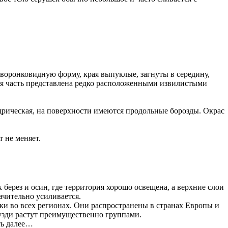
 воронковидную форму, края выпуклые, загнуты в середину,
тая часть представлена редко расположенными извилистыми
ндрическая, на поверхности имеются продольные борозды. Окрас
т не меняет.
берез и осин, где территория хорошо освещена, а верхние слои
ачительно усиливается.
ки во всех регионах. Они распространены в странах Европы и
узди растут преимущественно группами.
ть далее…