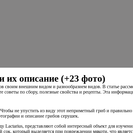
 их описание (+23 фото)
в своим внешним видом и разнообразием видов. В статье рассм
ите советы по сбору, полезные свойства и рецепты. Эта информа
Чтобы не упустить из виду этот неприметный гриб и правильно
отографии и описание грибов серушек.
ду Lactarius, представляют собой интересный объект для изучен
 сок, который выделяется при повреждении мякоти, что являет