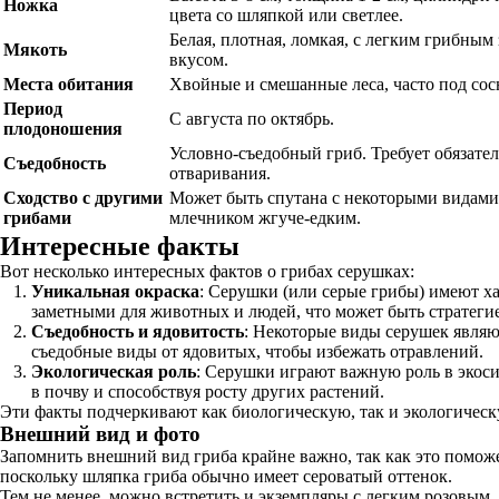
Ножка
цвета со шляпкой или светлее.
Белая, плотная, ломкая, с легким грибным
Мякоть
вкусом.
Места обитания
Хвойные и смешанные леса, часто под сос
Период
С августа по октябрь.
плодоношения
Условно-съедобный гриб. Требует обязате
Съедобность
отваривания.
Сходство с другими
Может быть спутана с некоторыми видами
грибами
млечником жгуче-едким.
Интересные факты
Вот несколько интересных фактов о грибах серушках:
Уникальная окраска
: Серушки (или серые грибы) имеют х
заметными для животных и людей, что может быть стратеги
Съедобность и ядовитость
: Некоторые виды серушек являют
съедобные виды от ядовитых, чтобы избежать отравлений.
Экологическая роль
: Серушки играют важную роль в экоси
в почву и способствуя росту других растений.
Эти факты подчеркивают как биологическую, так и экологическ
Внешний вид и фото
Запомнить внешний вид гриба крайне важно, так как это поможе
поскольку шляпка гриба обычно имеет сероватый оттенок.
Тем не менее, можно встретить и экземпляры с легким розовым