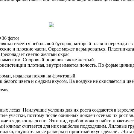
+36 фото)
шляпки имеется небольшой бугорок, который плавно переходит в
еские и плоские части. Окрас может варьироваться. Пластинча
реобладает светло-желтый окрас.
рнаментом. Споровый порошок также желтый.
 консистенции плотная, внутри имеется полость. По форме цили
ромат, издалека похож на фруктовый.
 белого цвета и с едким вкусом. На воздухе не окисляется и цве
х лесах. Наилучшие условия для их роста создаются в зарослях 
тые участки, поэтому после обильных дождей осенью их рост зн
жается до конца осени. Этот вид грибов можно найти практичес
ый климат считается для них наиболее подходящим. Лиловые гр
я ножка, внушительные размеры и приятный вкус сделали…Чита