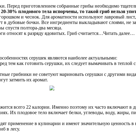
ки. Перед приготовлением собранные грибы необходимо тщательн
 20-30% плодового тела испорчены, то такой гриб нельзя упо
ц горошком и чеснок. Для ароматности используют лавровый лист
т в дубовые бочки. Все ингредиенты выкладывают слоями, не за
вы спустя полтора-два месяца.
оги относят к разряду ядовитых. Гриб считается…Читать далее…
особенностях серушек являются наиболее актуальными:
д тем как готовить серушки, их следует вымачивать в теплой с
ые грибники не советуют мариновать серушки с другими видами
гут затмить их аромат.
ржится всего 22 калории. Именно поэтому их часто включают в 
х. Их плодовое тело включает белки, углеводы, воду, жиры, пи
дят применение в кулинарии и имеют значительную ценность в 
иб в лесу.