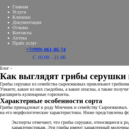
Главная
Услуги
Клиники
Документация
Отзывы
Контакты
Аптека
Прайс услуг
+7(999) 061-86-74
С 10.00 - 21.00
Блог
›
Как выглядят грибы серушки и
Грибы серушки из семейства сыроежковых привлекают грибнико
Узнаете, какие из них съедобны, а какие опасны, а также получ
расширить кулинарные горизонты.
Характерные особенности сорта
Грибы принадлежат к роду Млечник и семейству Сыроежковых. 
на его морфологические характеристики. Ниже представлены ф
Эксперты отмечают, что грибы серушки, относящиеся к ро
характеристикам. Эти грибы имеют характерный молочный