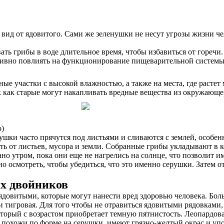
вид от ядовитого. Сами же зеленушки не несут угрозы жизни чел
ь грибы в воде длительное время, чтобы избавиться от горечи.
тивно повлиять на функционирование пищеварительной системы
 участки с высокой влажностью, а также на места, где растет 
к как старые могут накапливать вредные вещества из окружающе
о)
ерушки часто прячутся под листьями и сливаются с землей, особ
ть от листьев, мусора и земли. Собранные грибы укладывают в 
но утром, пока они еще не нагрелись на солнце, что позволит и
осмотреть, чтобы убедиться, что это именно серушки. Затем от
х двойников
довитыми, которые могут нанести вред здоровью человека. Боль
и тигровая. Для того чтобы не отравиться ядовитыми рядовками,
торый с возрастом приобретает темную пятнистость. Леопардова
похожи по форме на серушки, имеют грязно-желтый окрас и упо