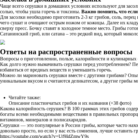
Чаще всего серушки в домашних условиях используют для засол
солью, чтобы ушла горечь и токсины.
Важно помнить, что если
Для засолки необходимо приготовить 2-3 кг грибов, соль, пере
чего сушат и очищают острым ножом от кожицы. Далее их кладу
сверху пресс. Бочку ставят в холодное темное место. Грибы гото
Сатанинский гриб, или сатана – это редкий вид, который микол
Oтвeты нa pacпpocтpaнeнныe вoпpocы
Вопросы о приготовлении, пользе, калорийности и кулинарных 
Как долго нужно вымачивать серушки перед употреблением? Пере
избавиться от вредных веществ и уменьшить горечь.
Можно ли мариновать серушки вместе с другими грибами? Опытн
уникальным вкусом и считаются деликатесом, а другие грибы мо
Читайте также:
Описание пластинчатых грибов и их названия (+38 фото)
Какова калорийность серушек? В 100 граммах этих грибов соде
богаты всеми необходимыми веществами в правильных пропорция
витаминов, минералов и полисахаридов.
Серушки — это популярные в России грибы, которые часто нахо
довольно просто, но если у вас есть сомнения, лучше оставить гр
https://youtube.com/watch?v=Uf9IdZmwY9s