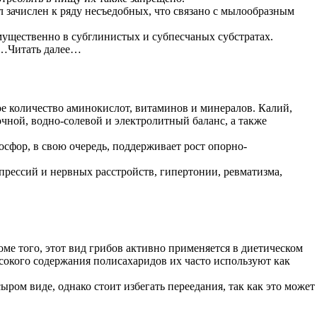
 зачислен к ряду несъедобных, что связано с мылообразным
мущественно в субглинистых и субпесчаных субстратах.
у…Читать далее…
ое количество аминокислот, витаминов и минералов. Калий,
чной, водно-солевой и электролитный баланс, а также
фор, в свою очередь, поддерживает рост опорно-
прессий и нервных расстройств, гипертонии, ревматизма,
ме того, этот вид грибов активно применяется в диетическом
окого содержания полисахаридов их часто используют как
ом виде, однако стоит избегать переедания, так как это может