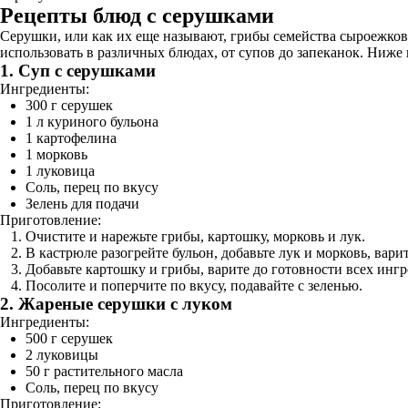
Рецепты блюд с серушками
Серушки, или как их еще называют, грибы семейства сыроежко
использовать в различных блюдах, от супов до запеканок. Ниже
1. Суп с серушками
Ингредиенты:
300 г серушек
1 л куриного бульона
1 картофелина
1 морковь
1 луковица
Соль, перец по вкусу
Зелень для подачи
Приготовление:
Очистите и нарежьте грибы, картошку, морковь и лук.
В кастрюле разогрейте бульон, добавьте лук и морковь, варит
Добавьте картошку и грибы, варите до готовности всех ингр
Посолите и поперчите по вкусу, подавайте с зеленью.
2. Жареные серушки с луком
Ингредиенты:
500 г серушек
2 луковицы
50 г растительного масла
Соль, перец по вкусу
Приготовление: