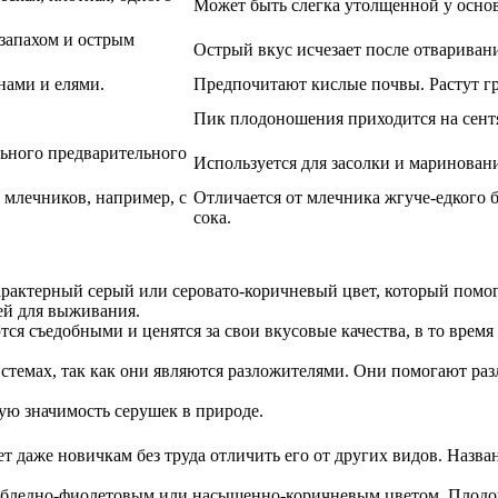
Может быть слегка утолщенной у основ
 запахом и острым
Острый вкус исчезает после отвариван
нами и елями.
Предпочитают кислые почвы. Растут г
Пик плодоношения приходится на сент
льного предварительного
Используется для засолки и маринован
 млечников, например, с
Отличается от млечника жгуче-едкого 
сока.
арактерный серый или серовато-коричневый цвет, который помог
ей для выживания.
ся съедобными и ценятся за свои вкусовые качества, в то время
стемах, так как они являются разложителями. Они помогают раз
ую значимость серушек в природе.
т даже новичкам без труда отличить его от других видов. Назв
, бледно-фиолетовым или насыщенно-коричневым цветом. Плодов