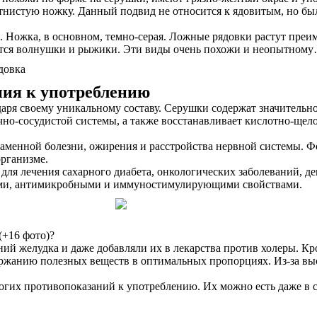
тнистую ножку. Данный подвид не относится к ядовитым, но был
. Ножка, в основном, темно-серая. Ложные рядовки растут преи
ются волнушки и рыжики. Эти виды очень похожи и неопытном
ния к употреблению
даря своему уникальному составу. Серушки содержат значительн
чно-сосудистой системы, а также восстанавливает кислотно-щело
енной болезни, ожирения и расстройства нервной системы. Фос
организме.
ля лечения сахарного диабета, онкологических заболеваний, де
ными, антимикробными и иммуностимулирующими свойствами.
(+16 фото)?
ий желудка и даже добавляли их в лекарства против холеры. Кро
ржанию полезных веществ в оптимальных пропорциях. Из-за выс
их противопоказаний к употреблению. Их можно есть даже в сыр