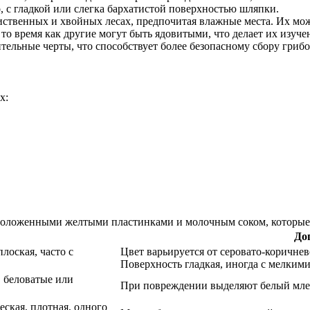
, с гладкой или слегка бархатистой поверхностью шляпки.
ственных и хвойных лесах, предпочитая влажные места. Их можн
 то время как другие могут быть ядовитыми, что делает их изуч
ельные черты, что способствует более безопасному сбору грибо
х:
сположенными желтыми пластинками и молочным соком, которые н
До
плоская, часто с
Цвет варьируется от серовато-коричнев
Поверхность гладкая, иногда с мелким
 беловатые или
При повреждении выделяют белый млечн
еская, плотная, одного