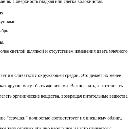
ания. Поверхность гладкая или слегка волокнистая.
ия.
руппами.
ябрь.
ия.
более светлой шляпкой и отсутствием изменения цвета млечного
ает им сливаться с окружающей средой. Это делает их менее
 как другие могут быть ядовитыми. Важно знать, как отличать
лагать органические вещества, возвращая питательные вещества
ание “серушки” полностью соответствует их внешнему облику,
ое тело серушек обычно небольшое и часто сливается с