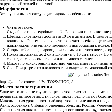
окружающей землей и листвой.
Морфология
Зеленушки имеют следующие видовые особенности:
Читайте также:
Съедобные и несъедобные грибы Башкирии и их описание (
Шляпка гриба может достигать 10 см в диаметре. В центре 
волнистые. Рельеф поверхности включает в себя концентрич
пластинками, изначально прямыми и приросшими к ножке. П
Споры небольшие, шаровидной формы и желтого цвета, с о
Ножка массивная, до 2 см в ширину и 8-10 см в высоту. По
совпадает с окрасом шляпки или немного светлее.
Мякоть по консистенции плотная, мягкая, имеет приятный а
Сок. При разрезе из плодового тела выделяется молочный сок
https://youtube.com/watch?v=TO2SvIHGOg8
Место распространения
Чаще всего лиловые грузди встречаются в лиственных и смешанны
почвы всегда прогреты. Эти грибы также предпочитают болотис
Максимальная урожайность наблюдается в начале июля и продол
Азии, особенно в Сибири и северных областях России. Умеренн
Яркая плотная шляпка, напоминающая осеннюю листву, толста