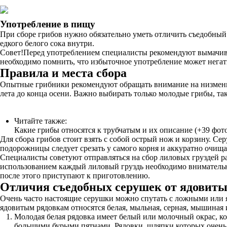
Употребление в пищу
При сборе грибов нужно обязательно уметь отличить съедобный 
едкого белого сока внутри.
Совет!Перед употреблением специалисты рекомендуют вымачиват
необходимо помнить, что избыточное употребление может нега
Правила и места сбора
Опытные грибники рекомендуют обращать внимание на низменные
лета до конца осени. Важно выбирать только молодые грибы, та
Читайте также:
Какие грибы относятся к трубчатым и их описание (+39 фот
Для сбора грибов стоит взять с собой острый нож и корзину. С
подорожницы следует срезать у самого корня и аккуратно очища
Специалисты советуют отправляться на сбор лиловых груздей ра
использованием каждый лиловый груздь необходимо внимательно 
после этого приступают к приготовлению.
Отличия съедобных серушек от ядовиты
Очень часто настоящие серушки можно спутать с ложными или я
ядовитым рядовкам относятся белая, мыльная, серная, мышиная 
Молодая белая рядовка имеет белый или молочный окрас, ко
большими бурыми пятнами. Рядовки, шляпки которых очень 