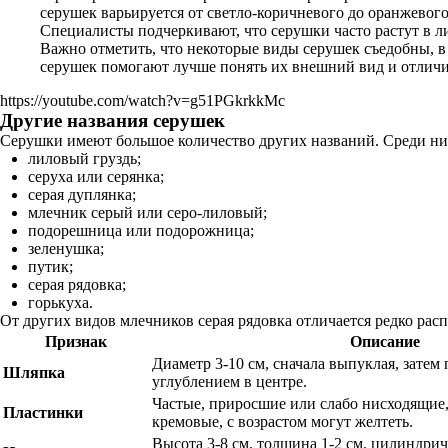
серушек варьируется от светло-коричневого до оранжевого
Специалисты подчеркивают, что серушки часто растут в ли
Важно отметить, что некоторые виды серушек съедобны, в
серушек помогают лучше понять их внешний вид и отличит
https://youtube.com/watch?v=g51PGkrkkMc
Другие названия серушек
Серушки имеют большое количество других названий. Среди ни
лиловый груздь;
серуха или серянка;
серая дуплянка;
млечник серый или серо-лиловый;
подорешница или подорожница;
зеленушка;
путик;
серая рядовка;
горькуха.
От других видов млечников серая рядовка отличается редко ра
Признак
Описание
Диаметр 3-10 см, сначала выпуклая, затем 
Шляпка
углублением в центре.
Частые, приросшие или слабо нисходящие,
Пластинки
кремовые, с возрастом могут желтеть.
Высота 3-8 см, толщина 1-2 см, цилиндрич