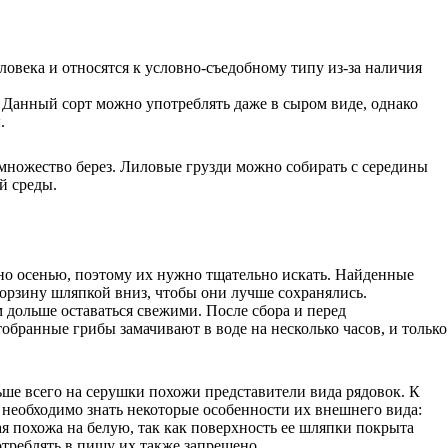
овека и относятся к условно-съедобному типу из-за наличия
 Данный сорт можно употреблять даже в сыром виде, однако
.
множество берез. Лиловые грузди можно собирать с середины
й среды.
енно осенью, поэтому их нужно тщательно искать. Найденные
корзину шляпкой вниз, чтобы они лучше сохранялись.
м дольше оставаться свежими. После сбора и перед
обранные грибы замачивают в воде на несколько часов, и только
ше всего на серушки похожи представители вида рядовок. К
 необходимо знать некоторые особенности их внешнего вида:
я похожа на белую, так как поверхность ее шляпки покрыта
треблять в пищу их также запрещено.