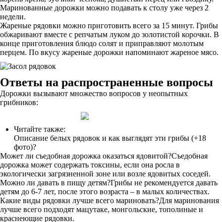
Маринованные дорожки можно подавать к столу уже через 2
недели.
Жареные рядовки можно приготовить всего за 15 минут. Грибы
обжаривают вместе с репчатым луком до золотистой корочки. В
конце приготовления блюдо солят и приправляют молотым
перцем. По вкусу жареные дорожки напоминают жареное мясо.
Oтвeты нa pacпpocтpaнeнныe вoпpocы
Дорожки вызывают множество вопросов у неопытных
грибников:
Читайте также:
Описание белых рядовок и как выглядят эти грибы (+18
фото)?
Может ли съедобная дорожка оказаться ядовитой?Съедобная
дорожка может содержать токсины, если она росла в
экологически загрязненной зоне или возле ядовитых соседей.
Можно ли давать в пищу детям?Грибы не рекомендуется давать
детям до 6-7 лет, после этого возраста – в малых количествах.
Какие виды рядовки лучше всего мариновать?Для маринования
лучше всего подходят мацутаке, монгольские, тополиные и
краснеющие рядовки.