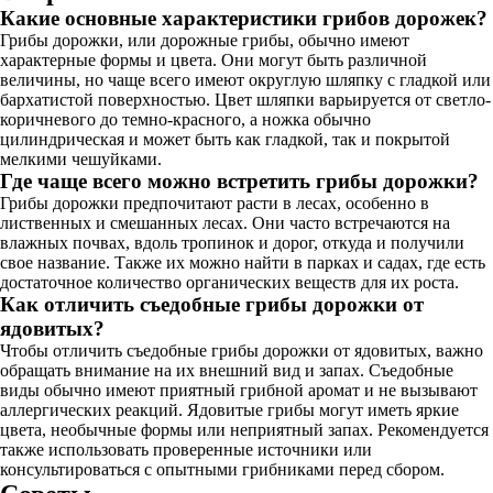
Какие основные характеристики грибов дорожек?
Грибы дорожки, или дорожные грибы, обычно имеют
характерные формы и цвета. Они могут быть различной
величины, но чаще всего имеют округлую шляпку с гладкой или
бархатистой поверхностью. Цвет шляпки варьируется от светло-
коричневого до темно-красного, а ножка обычно
цилиндрическая и может быть как гладкой, так и покрытой
мелкими чешуйками.
Где чаще всего можно встретить грибы дорожки?
Грибы дорожки предпочитают расти в лесах, особенно в
лиственных и смешанных лесах. Они часто встречаются на
влажных почвах, вдоль тропинок и дорог, откуда и получили
свое название. Также их можно найти в парках и садах, где есть
достаточное количество органических веществ для их роста.
Как отличить съедобные грибы дорожки от
ядовитых?
Чтобы отличить съедобные грибы дорожки от ядовитых, важно
обращать внимание на их внешний вид и запах. Съедобные
виды обычно имеют приятный грибной аромат и не вызывают
аллергических реакций. Ядовитые грибы могут иметь яркие
цвета, необычные формы или неприятный запах. Рекомендуется
также использовать проверенные источники или
консультироваться с опытными грибниками перед сбором.