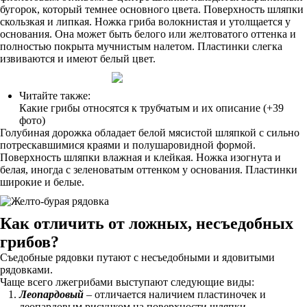
бугорок, который темнее основного цвета. Поверхность шляпки
скользкая и липкая. Ножка гриба волокнистая и утолщается у
основания. Она может быть белого или желтоватого оттенка и
полностью покрыта мучнистым налетом. Пластинки слегка
извиваются и имеют белый цвет.
Читайте также:
Какие грибы относятся к трубчатым и их описание (+39
фото)
Голубиная дорожка обладает белой мясистой шляпкой с сильно
потрескавшимися краями и полушаровидной формой.
Поверхность шляпки влажная и клейкая. Ножка изогнута и
белая, иногда с зеленоватым оттенком у основания. Пластинки
широкие и белые.
Как отличить от ложных, несъедобных
грибов?
Съедобные рядовки путают с несъедобными и ядовитыми
рядовками.
Чаще всего лжегрибами выступают следующие виды:
Леопардовый
– отличается наличием пластиночек и
леопардовым рисунком на поверхности шляпки.