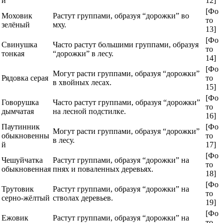
й
12]
[Фо
Моховик
Растут группами, образуя “дорожки” во
то
зелёный
мху.
13]
[Фо
Свинушка
Часто растут большими группами, образуя
то
тонкая
“дорожки” в лесу.
14]
[Фо
Могут расти группами, образуя “дорожки”
Рядовка серая
то
в хвойных лесах.
15]
[Фо
Говорушка
Часто растут группами, образуя “дорожки”
то
дымчатая
на лесной подстилке.
16]
Паутинник
[Фо
Могут расти группами, образуя “дорожки”
обыкновенны
то
в лесу.
й
17]
[Фо
Чешуйчатка
Растут группами, образуя “дорожки” на
то
обыкновенная
пнях и поваленных деревьях.
18]
[Фо
Трутовик
Растут группами, образуя “дорожки” на
то
серно-жёлтый
стволах деревьев.
19]
[Фо
Ежовик
Растут группами, образуя “дорожки” на
то