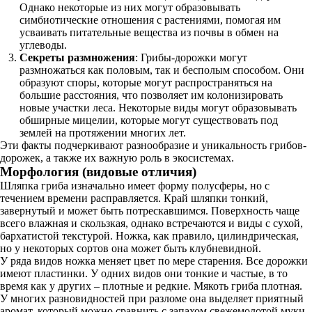
Однако некоторые из них могут образовывать
симбиотические отношения с растениями, помогая им
усваивать питательные вещества из почвы в обмен на
углеводы.
Секреты размножения
: Грибы-дорожки могут
размножаться как половым, так и бесполым способом. Они
образуют споры, которые могут распространяться на
большие расстояния, что позволяет им колонизировать
новые участки леса. Некоторые виды могут образовывать
обширные мицелии, которые могут существовать под
землей на протяжении многих лет.
Эти факты подчеркивают разнообразие и уникальность грибов-
дорожек, а также их важную роль в экосистемах.
Морфология (видовые отличия)
Шляпка гриба изначально имеет форму полусферы, но с
течением времени расправляется. Край шляпки тонкий,
завернутый и может быть потрескавшимся. Поверхность чаще
всего влажная и скользкая, однако встречаются и виды с сухой,
бархатистой текстурой. Ножка, как правило, цилиндрическая,
но у некоторых сортов она может быть клубневидной.
У ряда видов ножка меняет цвет по мере старения. Все дорожки
имеют пластинки. У одних видов они тонкие и частые, в то
время как у других – плотные и редкие. Мякоть гриба плотная.
У многих разновидностей при разломе она выделяет приятный
аромат, который можно сравнить с запахом свежемолотой муки