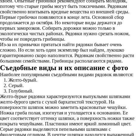
хвоей. Опытные грибники рекомендуют собирать молодняк,
потому что старые грибы могут быть токсичными. Рядовкам
свойственно впитывать вредные вещества из внешней среды.
Первые грибочки появляются в конце лета. Основной сбор
продолжается до октября. Но некоторые виды держатся до
первых заморозков. Собирать дорожки можно только в
экологически чистых районах. Рядовки нужно срезать ножом,
чтобы не повредить грибницы.
Из-за их привычки прятаться найти рядовки бывает очень
сложно. Но если хоть один экземпляр был найден, лукошко
гарантированно скоро наполнится. Рядовкам свойственно расти
большими семействами. Грибницы располагаются рядами.
Съедобные виды и их описание с фото
Наиболее популярными съедобными видами рядовок являются:
Желто-бурый.
Серый.
Голубиный.
Желто-бурые рядовки характеризуются выпуклыми шляпками
желто-бурого цвета с сухой бархатистой текстурой. На
поверхности шляпок можно заметить красноватые чешуйки.
Ножка гриба полая, изогнутая и утолщается к основанию. Ее
цвет соответствует оттенку шляпки, а поверхность ножки также
покрыта чешуйками. Пластинки имеют яркий лимонный цвет.
Серые рядовки выделяются пепельными шляпками с
фиолетовым отливом. В центре шляпки находится выраженный