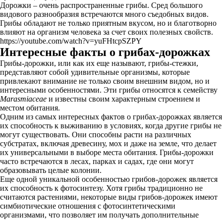
Дорожки – очень распространенные грибы. Сред большого
видового разнообразия встречаются много съедобных видов.
Грибы обладают не только приятным вкусом, но и благотворно
влияют на организм человека за счет своих полезных свойств.
https://youtube.com/watch?v=yuFHtcpSZPY
Интересные факты о грибах-дорожках
Грибы-дорожки, или как их еще называют, грибы-стежки,
представляют собой удивительные организмы, которые
привлекают внимание не только своим внешним видом, но и
интересными особенностями. Эти грибы относятся к семейству
Marasmiaceae
и известны своим характерным строением и
местом обитания.
Одним из самых интересных фактов о грибах-дорожках является
их способность к выживанию в условиях, когда другие грибы не
могут существовать. Они способны расти на различных
субстратах, включая древесину, мох и даже на земле, что делает
их универсальными в выборе места обитания. Грибы-дорожки
часто встречаются в лесах, парках и садах, где они могут
образовывать целые колонии.
Еще одной уникальной особенностью грибов-дорожек является
их способность к фотосинтезу. Хотя грибы традиционно не
считаются растениями, некоторые виды грибов-дорожек имеют
симбиотические отношения с фотосинтетическими
организмами, что позволяет им получать дополнительные