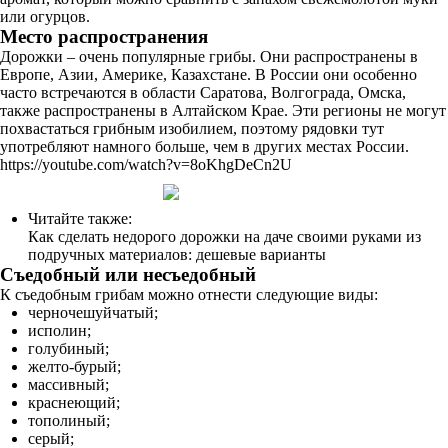
или огурцов.
Место распространения
Дорожки – очень популярные грибы. Они распространены в
Европе, Азии, Америке, Казахстане. В России они особенно
часто встречаются в области Саратова, Волгограда, Омска,
также распространены в Алтайском Крае. Эти регионы не могут
похвастаться грибным изобилием, поэтому рядовки тут
употребляют намного больше, чем в других местах России.
https://youtube.com/watch?v=8oKhgDeCn2U
Читайте также:
Как сделать недорого дорожки на даче своими руками из
подручных материалов: дешевые варианты
Съедобный или несъедобный
К съедобным грибам можно отнести следующие виды:
черночешуйчатый;
исполин;
голубиный;
желто-бурый;
массивный;
краснеющий;
тополиный;
серый;