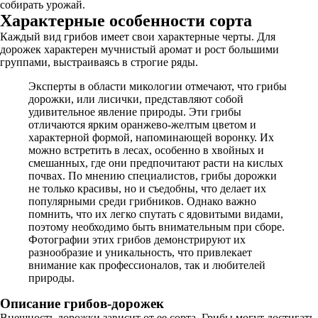
собирать урожай.
Характерные особенности сорта
Каждый вид грибов имеет свои характерные черты. Для
дорожек характерен мучнистый аромат и рост большими
группами, выстраиваясь в строгие ряды.
Эксперты в области микологии отмечают, что грибы
дорожки, или лисички, представляют собой
удивительное явление природы. Эти грибы
отличаются ярким оранжево-желтым цветом и
характерной формой, напоминающей воронку. Их
можно встретить в лесах, особенно в хвойных и
смешанных, где они предпочитают расти на кислых
почвах. По мнению специалистов, грибы дорожки
не только красивы, но и съедобны, что делает их
популярными среди грибников. Однако важно
помнить, что их легко спутать с ядовитыми видами,
поэтому необходимо быть внимательным при сборе.
Фотографии этих грибов демонстрируют их
разнообразие и уникальность, что привлекает
внимание как профессионалов, так и любителей
природы.
Описание грибов-дорожек
Внешность дорожки зависит от ее сорта. Грибы могут достигать