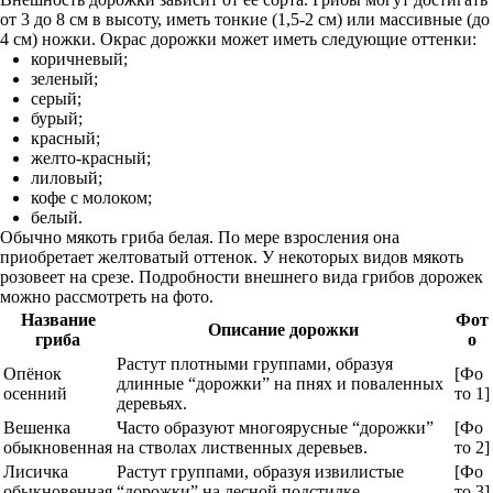
от 3 до 8 см в высоту, иметь тонкие (1,5-2 см) или массивные (до
4 см) ножки. Окрас дорожки может иметь следующие оттенки:
коричневый;
зеленый;
серый;
бурый;
красный;
желто-красный;
лиловый;
кофе с молоком;
белый.
Обычно мякоть гриба белая. По мере взросления она
приобретает желтоватый оттенок. У некоторых видов мякоть
розовеет на срезе. Подробности внешнего вида грибов дорожек
можно рассмотреть на фото.
Название
Фот
Описание дорожки
гриба
о
Растут плотными группами, образуя
Опёнок
[Фо
длинные “дорожки” на пнях и поваленных
осенний
то 1]
деревьях.
Вешенка
Часто образуют многоярусные “дорожки”
[Фо
обыкновенная
на стволах лиственных деревьев.
то 2]
Лисичка
Растут группами, образуя извилистые
[Фо
обыкновенная
“дорожки” на лесной подстилке.
то 3]