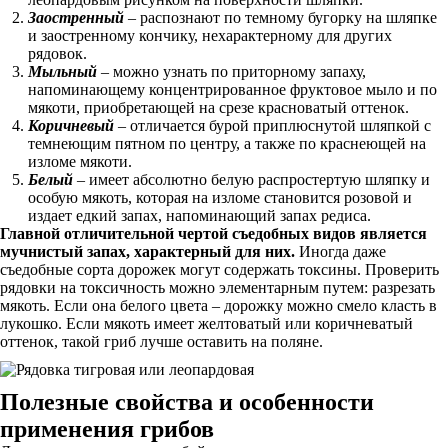
Заостренный
– распознают по темному бугорку на шляпке
и заостренному кончику, нехарактерному для других
рядовок.
Мыльный
– можно узнать по приторному запаху,
напоминающему концентрированное фруктовое мыло и по
мякоти, приобретающей на срезе красноватый оттенок.
Коричневый
– отличается бурой приплюснутой шляпкой с
темнеющим пятном по центру, а также по краснеющей на
изломе мякоти.
Белый
– имеет абсолютно белую распростертую шляпку и
особую мякоть, которая на изломе становится розовой и
издает едкий запах, напоминающий запах редиса.
Главной отличительной чертой съедобных видов является
мучнистый запах, характерный для них.
Иногда даже
съедобные сорта дорожек могут содержать токсины. Проверить
рядовки на токсичность можно элементарным путем: разрезать
мякоть. Если она белого цвета – дорожку можно смело класть в
лукошко. Если мякоть имеет желтоватый или коричневатый
оттенок, такой гриб лучше оставить на поляне.
Полезные свойства и особенности
применения грибов