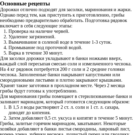
Основные рецепты
Дорожки отлично подходят для засолки, маринования и жарки.
Однако перед тем, как приступить к приготовлению, грибы
необходимо предварительно обработать. Подготовка рядовок
включает в себя следующие этапы:
Проверка на наличие червей.
Удаление загрязнений.
Вымачивание в соленой воде в течение 1-3 суток.
Промывание под проточной водой.
Варка в течение 30 минут.
Для засолки дорожки укладывают в банки ножками вверх,
каждый слой пересыпая смесью соли и измельченного чеснока.
На 4 кг рядовок потребуется 200 г соли и 2 средние головки
чеснока. Заполненные банки накрывают капустными или
смородиновыми листьями и плотно закрывают крышками.
Хранят такие заготовки в прохладном месте. Через 2 месяца
грибы будут готовы к употреблению.
Для маринования грибы помещают в стерилизованные банки и
заливают маринадом, который готовится следующим образом:
В 1,5 л воды растворяют 2 ст. л. соли и 1 ст. л. сахара,
доводят до кипения.
Затем добавляют 0,5 ст. уксуса и кипятят в течение 5 минут.
Грибы, залитые горячим маринадом, закатывают. Некоторые
хозяйки добавляют в банки листья смородины, лавровый лист,
корень хрена, зубчики чеснока, душистый перец или гвоздику.