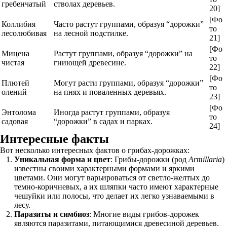
гребенчатый
стволах деревьев.
20]
[Фо
Коллибия
Часто растут группами, образуя “дорожки”
то
лесолюбивая
на лесной подстилке.
21]
[Фо
Мицена
Растут группами, образуя “дорожки” на
то
чистая
гниющей древесине.
22]
[Фо
Плютей
Могут расти группами, образуя “дорожки”
то
олений
на пнях и поваленных деревьях.
23]
[Фо
Энтолома
Иногда растут группами, образуя
то
садовая
“дорожки” в садах и парках.
24]
Интересные факты
Вот несколько интересных фактов о грибах-дорожках:
Уникальная форма и цвет
: Грибы-дорожки (род
Armillaria
)
известны своими характерными формами и яркими
цветами. Они могут варьироваться от светло-желтых до
темно-коричневых, а их шляпки часто имеют характерные
чешуйки или полосы, что делает их легко узнаваемыми в
лесу.
Паразиты и симбиоз
: Многие виды грибов-дорожек
являются паразитами, питающимися древесиной деревьев.