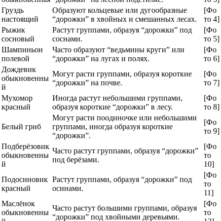
Груздь
Образуют кольцевые или дугообразные
[Фо
настоящий
“дорожки” в хвойных и смешанных лесах.
то 4]
Рыжик
Растут группами, образуя “дорожки” под
[Фо
сосновый
соснами.
то 5]
Шампиньон
Часто образуют “ведьмины круги” или
[Фо
полевой
“дорожки” на лугах и полях.
то 6]
Дождевик
Могут расти группами, образуя короткие
[Фо
обыкновенны
“дорожки” на почве.
то 7]
й
Мухомор
Иногда растут небольшими группами,
[Фо
красный
образуя короткие “дорожки” в лесу.
то 8]
Могут расти поодиночке или небольшими
[Фо
Белый гриб
группами, иногда образуя короткие
то 9]
“дорожки”.
Подберёзовик
[Фо
Часто растут группами, образуя “дорожки”
обыкновенны
то
под берёзами.
й
10]
[Фо
Подосиновик
Растут группами, образуя “дорожки” под
то
красный
осинами.
11]
Маслёнок
[Фо
Часто растут большими группами, образуя
обыкновенны
то
“дорожки” под хвойными деревьями.