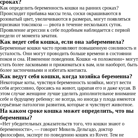
сроках?
Как определить беременность кошки на ранних сроках?
Происходит прибавка массы тела, соски окрашиваются в
розоватый цвет, увеличиваются в размерах, могут появляться
признаки токсикоза — рвота в течение нескольких суток.
Проявление агрессии к себе подобным наблюдается с первой
недели от момента зачатия.
Как ведет себя кошка, если она забеременела?
Беременные кошки часто проявляют повышенную сонливость и
усталость. Они могут проводить больше времени в состоянии
покоя и сна. Изменение поведения. Кошки «в положении» могут
стать более ласковыми и прижиматься к вам, или наоборот, быть
более застенчивыми и избегать контакта.
Как ведут себя кошки, когда хозяйка беременна?
Некоторые коты, чувствуя беременность хозяйки, могут вести
себя агрессивно, бросаясь на живот, царапая его и даже кусая. В
этом случае женщине лучше уделить дополнительное внимание
себе и будущему ребенку: не всегда, но иногда у плода имеются
серьёзные патологии развития, которые и чувствует животное.
На каком сроке кошка может определить, что вы
беременны?
«Нет убедительных доказательств того, что кошки знают о
беременности», — говорит Микель Дельгадо, доктор
философии, эксперт по поведению кошек из Rover. Тем не