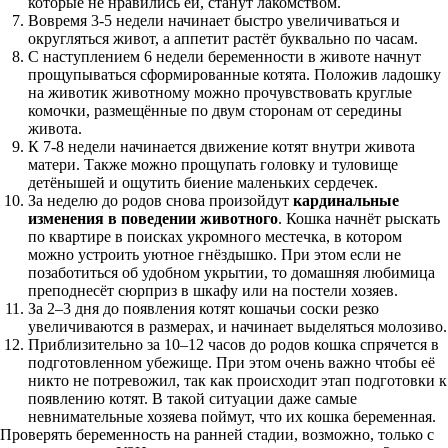
которые не нравились ей, станут лакомством.
Вовремя 3-5 недели начинает быстро увеличиваться и
округляться живот, а аппетит растёт буквально по часам.
С наступлением 6 недели беременности в животе начнут
прощупываться сформированные котята. Положив ладошку
на животик животному можно прочувствовать круглые
комочки, размещённые по двум сторонам от середины
живота.
К 7-8 недели начинается движение котят внутри живота
матери. Также можно прощупать головку и туловище
детёнышей и ощутить биение маленьких сердечек.
За неделю до родов снова произойдут
кардинальные
изменения в поведении животного
. Кошка начнёт рыскать
по квартире в поисках укромного местечка, в котором
можно устроить уютное гнёздышко. При этом если не
позаботиться об удобном укрытии, то домашняя любимица
преподнесёт сюрприз в шкафу или на постели хозяев.
За 2–3 дня до появления котят кошачьи соски резко
увеличиваются в размерах, и начинает выделяться молозиво.
Приблизительно за 10–12 часов до родов кошка спрячется в
подготовленном убежище. При этом очень важно чтобы её
никто не потревожил, так как происходит этап подготовки к
появлению котят. В такой ситуации даже самые
невнимательные хозяева поймут, что их кошка беременная.
Проверять беременность на ранней стадии, возможно, только с