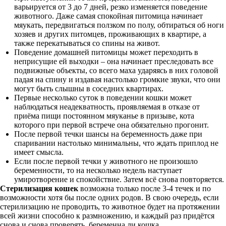
варьируется от 3 до 7 дней, резко изменяется поведение
животного. Даже самая спокойная питомица начинает
мяукать, передвигаться ползком по полу, обтираться об ноги
хозяев и других питомцев, проживающих в квартире, а
также перекатываться со спины на живот.
Поведение домашней питомицы может переходить в
неприсущие ей выходки – она начинает преследовать все
подвижные объекты, со всего маха ударяясь в них головой
падая на спину и издавая настолько громкие звуки, что они
могут быть слышны в соседних квартирах.
Первые несколько суток в поведении кошки может
наблюдаться неадекватность, проявляемая в отказе от
приёма пищи постоянном мяуканье в призыве, кота
которого при первой встрече она обязательно прогонит.
После первой течки шансы на беременность даже при
спаривании настолько минимальны, что ждать приплод не
имеет смысла.
Если после первой течки у животного не произошло
беременности, то на несколько недель наступает
умиротворение и спокойствие. Затем всё снова повторяется.
Стерилизация кошек
возможна только после 3-4 течек и по
возможности хотя бы после одних родов. В свою очередь, если
стерилизацию не проводить, то животное будет на протяжении
всей жизни способно к размножению, и каждый раз придётся
снова и снова проверять, беременна ли кошка.