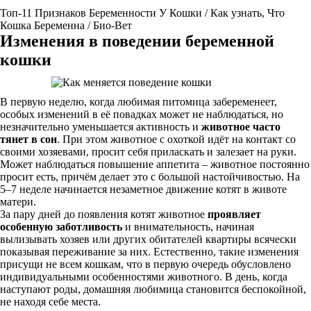
Топ-11 Признаков Беременности У Кошки / Как узнать, Что
Кошка Беременна / Био-Вет
Изменения в поведении беременной
кошки
В первую неделю, когда любимая питомица забеременеет,
особых изменений в её повадках может не наблюдаться, но
незначительно уменьшается активность и
животное часто
тянет в сон
. При этом животное с охоткой идёт на контакт со
своими хозяевами, просит себя приласкать и залезает на руки.
Может наблюдаться повышение аппетита – животное постоянно
просит есть, причём делает это с большой настойчивостью. На
5–7 неделе начинается незаметное движение котят в животе
матери.
За пару дней до появления котят животное
проявляет
особенную заботливость
и внимательность, начиная
вылизывать хозяев или других обитателей квартиры всячески
показывая переживание за них. Естественно, такие изменения
присущи не всем кошкам, что в первую очередь обусловлено
индивидуальными особенностями животного. В день, когда
наступают роды, домашняя любимица становится беспокойной,
не находя себе места.