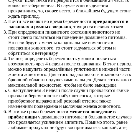
случки. Если течка не прекратится в ближайшие 24 часа, то
кошка не забеременела. В случае если выделения
прекратились, то, скорее всего, в ближайшем будущем стоит
ждать приплод.
Почти все кошки во время беременности
превращаются в
ласковых и ручных зверьков
, трущихся о своих хозяев.
При определении пикантного состояния животного не
стоит слепо полагаться на поведение домашнего питомца.
Но если будут замечены кардинальные изменения в
поведении животного, то стоит задуматься об этом и
обратиться к ветеринару.
Точнее, определить беременность у кошки появиться
возможность чрез 4 недели после спаривания. В этот период
можно нащупать определённые уплотнения в нижней части
живота животного. Для этого надавливают в нижнюю часть
брюшной области подушечками пальцев. Делать это важно с
максимальной нежностью, чтобы не было выкидыша.
С наступлением 3 недели после случки проявляются явные
признаки беременности: набухают соски, которые
приобретают выраженный розовый оттенок также
изменениям подвержена и молочная железа животного.
В эти же сроки беременности
меняется поведение в
приёме пищи
у домашнего питомца: в большинстве случаев
это проявляется усилением аппетита. Помимо этого, ранее
любимые продукты не будут восприниматься кошкой, а те,