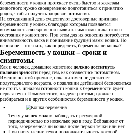
беременности у кошки протекает очень быстро и хозяевам
животного нужно своевременно подготовиться к принятию
родов, чтобы получить здоровое потомство.
На сегодняшний день существуют достоверные признаки
беременности у кошек, благодаря которым появляется
возможность своевременно выявить симптомы пикантного
состояния у животного. При этом для их освоения потребуется
внимательность ласка и понимание будущей мамы-кошки. Но
основное – это знать, как определить, беременна ли кошка?
Беременность у кошки – сроки и
симптомы
Как и человек, домашнее животное
должно достигнуть
половой зрелости
перед тем, как обзавестись потомством.
Именно по этой причине, пока питомец не достигнет
полугодовалого возраста, о появлении детёнышей беспокоиться
не стоит. Сигналом готовности кошки к беременности будет
первая течка. Помимо этого, владелец питомца должен
разбираться и в других особенностях беременности у кошек.
Течку у кошек можно наблюдать с регулярной
периодичностью по несколько раз в году. Всё зависит от
того, забеременела ли кошка после первой течки или нет.
При наступлении течки продолжительность, которой