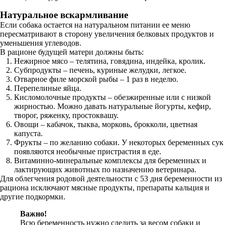
Натуральное вскармливание
Если собака остается на натуральном питании ее меню
пересматривают в сторону увеличения белковых продуктов и
уменьшения углеводов.
В рационе будущей матери должны быть:
Нежирное мясо – телятина, говядина, индейка, кролик.
Субпродукты – печень, куриные желудки, легкое.
Отварное филе морской рыбы – 1 раз в неделю.
Перепелиные яйца.
Кисломолочные продукты – обезжиренные или с низкой
жирностью. Можно давать натуральные йогурты, кефир,
творог, ряженку, простоквашу.
Овощи – кабачок, тыква, морковь, брокколи, цветная
капуста.
Фрукты – по желанию собаки. У некоторых беременных сук
появляются необычные пристрастия в еде.
Витаминно-минеральные комплексы для беременных и
лактирующих животных по назначению ветеринара.
Для облегчения родовой деятельности с 53 дня беременности из
рациона исключают мясные продукты, препараты кальция и
другие подкормки.
Важно!
Всю беременность нужно следить за весом собаки и