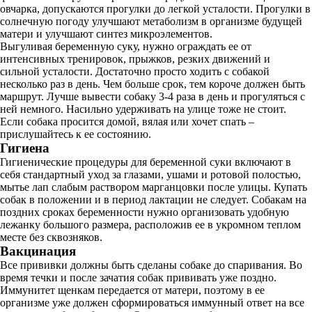
овчарка, допускаются прогулки до легкой усталости. Прогулки в
солнечную погоду улучшают метаболизм в организме будущей
матери и улучшают синтез микроэлементов.
Выгуливая беременную суку, нужно ограждать ее от
интенсивных тренировок, прыжков, резких движений и
сильной усталости. Достаточно просто ходить с собакой
несколько раз в день. Чем больше срок, тем короче должен быть
маршрут. Лучше вывести собаку 3-4 раза в день и прогуляться с
ней немного. Насильно удерживать на улице тоже не стоит.
Если собака просится домой, вялая или хочет спать –
прислушайтесь к ее состоянию.
Гигиена
Гигиенические процедуры для беременной суки включают в
себя стандартный уход за глазами, ушами и ротовой полостью,
мытье лап слабым раствором марганцовки после улицы. Купать
собак в положении и в период лактации не следует. Собакам на
поздних сроках беременности нужно организовать удобную
лежанку большого размера, расположив ее в укромном теплом
месте без сквозняков.
Вакцинация
Все прививки должны быть сделаны собаке до спаривания. Во
время течки и после зачатия собак прививать уже поздно.
Иммунитет щенкам передается от матери, поэтому в ее
организме уже должен сформироваться иммунный ответ на все