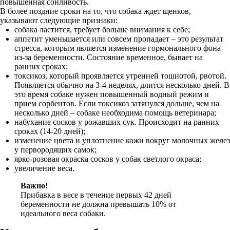
повышенная сонливость.
В более поздние сроки на то, что собака ждет щенков,
указывают следующие признаки:
собака ластится, требует больше внимания к себе;
аппетит уменьшается или совсем пропадает – это результат
стресса, которым является изменение гормонального фона
из-за беременности. Состояние временное, бывает на
ранних сроках;
токсикоз, который проявляется утренней тошнотой, рвотой.
Появляется обычно на 3-4 неделях, длится несколько дней. В
это время собаке нужен повышенный водный режим и
прием сорбентов. Если токсикоз затянулся дольше, чем на
несколько дней – собаке необходима помощь ветеринара;
набухание сосков у рожавших сук. Происходит на ранних
сроках (14-20 дней);
изменение цвета и уплотнение кожи вокруг молочных желез
у первородящих самок;
ярко-розовая окраска сосков у собак светлого окраса;
увеличение веса.
Важно!
Прибавка в весе в течение первых 42 дней
беременности не должна превышать 10% от
идеального веса собаки.