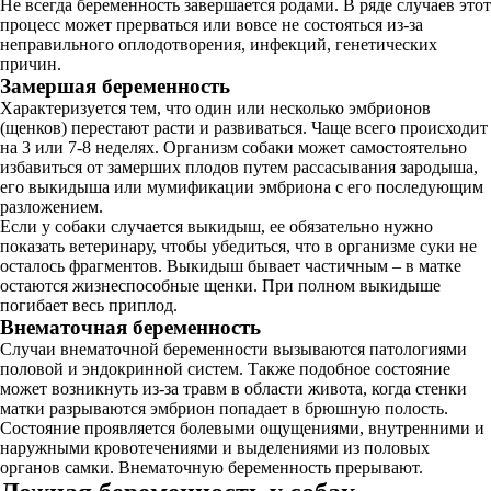
Не всегда беременность завершается родами. В ряде случаев этот
процесс может прерваться или вовсе не состояться из-за
неправильного оплодотворения, инфекций, генетических
причин.
Замершая беременность
Характеризуется тем, что один или несколько эмбрионов
(щенков) перестают расти и развиваться. Чаще всего происходит
на 3 или 7-8 неделях. Организм собаки может самостоятельно
избавиться от замерших плодов путем рассасывания зародыша,
его выкидыша или мумификации эмбриона с его последующим
разложением.
Если у собаки случается выкидыш, ее обязательно нужно
показать ветеринару, чтобы убедиться, что в организме суки не
осталось фрагментов. Выкидыш бывает частичным – в матке
остаются жизнеспособные щенки. При полном выкидыше
погибает весь приплод.
Внематочная беременность
Случаи внематочной беременности вызываются патологиями
половой и эндокринной систем. Также подобное состояние
может возникнуть из-за травм в области живота, когда стенки
матки разрываются эмбрион попадает в брюшную полость.
Состояние проявляется болевыми ощущениями, внутренними и
наружными кровотечениями и выделениями из половых
органов самки. Внематочную беременность прерывают.