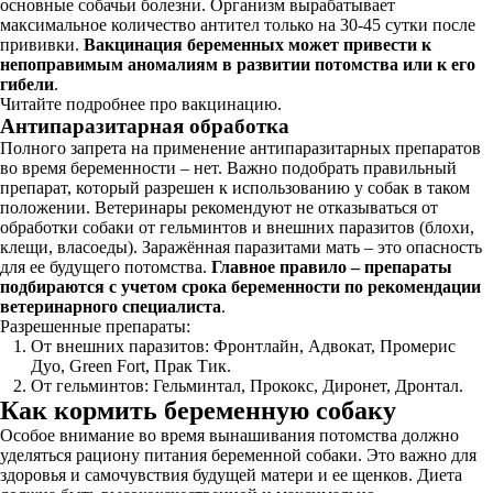
основные собачьи болезни. Организм вырабатывает
максимальное количество антител только на 30-45 сутки после
прививки.
Вакцинация беременных может привести к
непоправимым аномалиям в развитии потомства или к его
гибели
.
Читайте подробнее про вакцинацию.
Антипаразитарная обработка
Полного запрета на применение антипаразитарных препаратов
во время беременности – нет. Важно подобрать правильный
препарат, который разрешен к использованию у собак в таком
положении. Ветеринары рекомендуют не отказываться от
обработки собаки от гельминтов и внешних паразитов (блохи,
клещи, власоеды). Заражённая паразитами мать – это опасность
для ее будущего потомства.
Главное правило – препараты
подбираются с учетом срока беременности по рекомендации
ветеринарного специалиста
.
Разрешенные препараты:
От внешних паразитов: Фронтлайн, Адвокат, Промерис
Дуо, Green Fort, Прак Тик.
От гельминтов: Гельминтал, Прококс, Диронет, Дронтал.
Как кормить беременную собаку
Особое внимание во время вынашивания потомства должно
уделяться рациону питания беременной собаки. Это важно для
здоровья и самочувствия будущей матери и ее щенков. Диета