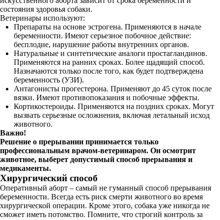
искусственного аборта зависит от срока беременности и
состояния здоровья собаки.
Ветеринары используют:
Препараты на основе эстрогена. Применяются в начале
беременности. Имеют серьезное побочное действие:
бесплодие, нарушение работы внутренних органов.
Натуральные и синтетические аналоги простагландинов.
Применяются на ранних сроках. Более щадящий способ.
Назначаются только после того, как будет подтверждена
беременность (УЗИ).
Антагонисты прогестерона. Применяют до 45 суток после
вязки. Имеют противопоказания и побочные эффекты.
Кортикостероиды. Применяются на поздних сроках. Могут
вызвать серьезные осложнения, включая летальный исход
животного.
Важно!
Решение о прерывании принимается только
профессиональным врачом-ветеринаром. Он осмотрит
животное, выберет допустимый способ прерывания и
медикаменты.
Хирургический способ
Оперативный аборт – самый не гуманный способ прерывания
беременности. Всегда есть риск смерти животного во время
хирургической операции. Кроме этого, собака уже никогда не
сможет иметь потомство. Помните, что строгий контроль за