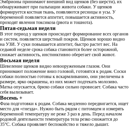
Эмбрионы принимают внешний вид щенков (без шерсти), их
обнаруживают при пальпации живота собаки. У щенков
формируется костная ткань, появляются ресницы и усы. У
беременной появляется аппетит, повышается активность,
проходят явления токсикоза (рвота и тошнота).
Пятая-седьмая недели
В этот период у щенков происходит формирование всех органов
и систем, появляется шерстный покров. Щенков хорошо видно
на УЗИ. У суки повышается аппетит, быстро растет вес. На
седьмой неделе срока собака становится более осторожной,
снижает активность, инстинктивно оберегает свой живот.
Восьмая неделя
Шевеление щенков видно невооруженным глазом. Они
принимают положение вниз головой, готовятся к родам. Соски
собаки полностью готовы к вскармливанию, они увеличены в
размере, ярко окрашены, из них может подтекать молозиво.
Матка опускается, брюхо собаки сильно провисает. Собака часто
себя вылизывает.
Восемь +
Фаза подготовки к родам. Собака медленно передвигается, ищет
место для «гнезда». Нужно быть рядом с питомцем и измерять
беременной температуру не реже 3 раз в день. Перед началом
родовой деятельности температура тела резко снижается до
35°C. Собака проявляет беспокойство и тяжело дышит.