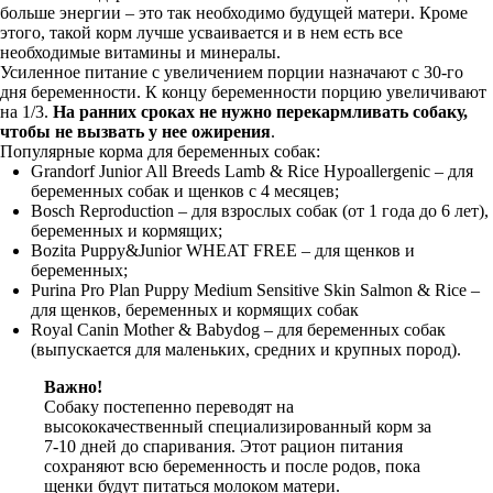
больше энергии – это так необходимо будущей матери. Кроме
этого, такой корм лучше усваивается и в нем есть все
необходимые витамины и минералы.
Усиленное питание с увеличением порции назначают с 30-го
дня беременности. К концу беременности порцию увеличивают
на 1/3.
На ранних сроках не нужно перекармливать собаку,
чтобы не вызвать у нее ожирения
.
Популярные корма для беременных собак:
Grandorf Junior All Breeds Lamb & Rice Hypoallergenic – для
беременных собак и щенков с 4 месяцев;
Bosch Reproduction – для взрослых собак (от 1 года до 6 лет),
беременных и кормящих;
Bozita Puppy&Junior WHEAT FREE – для щенков и
беременных;
Purina Pro Plan Puppy Medium Sensitive Skin Salmon & Rice –
для щенков, беременных и кормящих собак
Royal Canin Mother & Babydog – для беременных собак
(выпускается для маленьких, средних и крупных пород).
Важно!
Собаку постепенно переводят на
высококачественный специализированный корм за
7-10 дней до спаривания. Этот рацион питания
сохраняют всю беременность и после родов, пока
щенки будут питаться молоком матери.