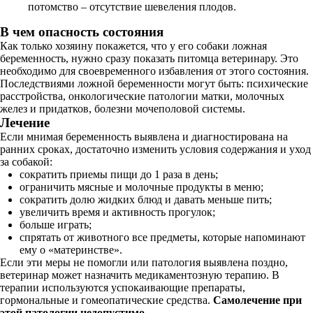
потомство – отсутствие шевеления плодов.
В чем опасность состояния
Как только хозяину покажется, что у его собаки ложная
беременность, нужно сразу показать питомца ветеринару. Это
необходимо для своевременного избавления от этого состояния.
Последствиями ложной беременности могут быть: психические
расстройства, онкологические патологии матки, молочных
желез и придатков, болезни мочеполовой системы.
Лечение
Если мнимая беременность выявлена и диагностирована на
ранних сроках, достаточно изменить условия содержания и уход
за собакой:
сократить приемы пищи до 1 раза в день;
ограничить мясные и молочные продукты в меню;
сократить долю жидких блюд и давать меньше пить;
увеличить время и активность прогулок;
больше играть;
спрятать от животного все предметы, которые напоминают
ему о «материнстве».
Если эти меры не помогли или патология выявлена поздно,
ветеринар может назначить медикаментозную терапию. В
терапии используются успокаивающие препараты,
гормональные и гомеопатические средства.
Самолечение при
этой патологии недопустимо
.