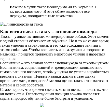
Важно:
в сутки таксе необходимо 40 гр. корма на 1
кг. веса животного. В этот объем включают все
перекусы, поощрительные лакомства.
Как воспитывать таксу – основные команды
Таксы – умные, активные, жизнерадостные собаки. Этот момент
с одной стороны облегчает их обучение. Но в то же самое время,
таксы упрямы и своенравны, а это уже усложняет занятия с
этими собаками. Чтобы воспитать из пса-хулигана «хорошего
мальчика» придется приложить некоторые усилия и набраться
терпения.
Воспитание – это важная составляющая ухода за таксой-щенком.
Воспитанием, социализацией и тренировками занимаются с
самого раннего возраста, чтобы у щенка не успели выработаться
вредные привычки. Первые навыки жизни в стае щенку
прививает мать, в возрасте 3 месяца щенок таксы отнимается от
матери и своих собратьев.
Самое первое, что должен сделать хозяин щенка – показать, что
он вожак стаи. Главенствующая позиция вожака позволяет
сделать процесс обучение более быстрым и успешным.