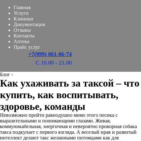
Главная
Услуги
Клиники
Документация
Отзывы
Контакты
Аптека
Прайс услуг
+7(999) 061-86-74
С 10.00 - 21.00
Блог
›
Как ухаживать за таксой – что
купить, как воспитывать,
здоровье, команды
Невозможно пройти равнодушно мимо этого песика с
выразительными и понимающими глазами. Живая,
коммуникабельная, энергичная и невероятно проворная собака
такса подкупает с первого взгляда. А веселый нрав и развитый
интеллект делают такс желанными питомцами как для