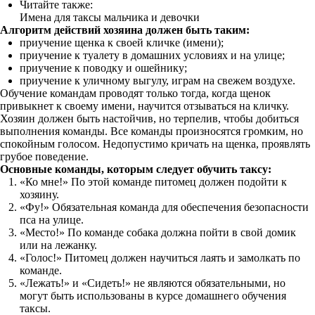
Читайте также:
Имена для таксы мальчика и девочки
Алгоритм действий хозяина должен быть таким:
приучение щенка к своей кличке (имени);
приучение к туалету в домашних условиях и на улице;
приучение к поводку и ошейнику;
приучение к уличному выгулу, играм на свежем воздухе.
Обучение командам проводят только тогда, когда щенок
привыкнет к своему имени, научится отзываться на кличку.
Хозяин должен быть настойчив, но терпелив, чтобы добиться
выполнения команды. Все команды произносятся громким, но
спокойным голосом. Недопустимо кричать на щенка, проявлять
грубое поведение.
Основные команды, которым следует обучить таксу:
«Ко мне!» По этой команде питомец должен подойти к
хозяину.
«Фу!» Обязательная команда для обеспечения безопасности
пса на улице.
«Место!» По команде собака должна пойти в свой домик
или на лежанку.
«Голос!» Питомец должен научиться лаять и замолкать по
команде.
«Лежать!» и «Сидеть!» не являются обязательными, но
могут быть использованы в курсе домашнего обучения
таксы.