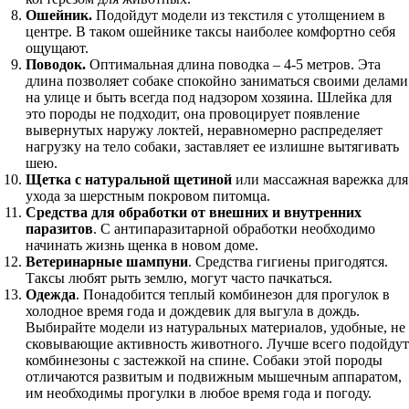
Ошейник.
Подойдут модели из текстиля с утолщением в
центре. В таком ошейнике таксы наиболее комфортно себя
ощущают.
Поводок.
Оптимальная длина поводка – 4-5 метров. Эта
длина позволяет собаке спокойно заниматься своими делами
на улице и быть всегда под надзором хозяина. Шлейка для
это породы не подходит, она провоцирует появление
вывернутых наружу локтей, неравномерно распределяет
нагрузку на тело собаки, заставляет ее излишне вытягивать
шею.
Щетка с натуральной щетиной
или массажная варежка для
ухода за шерстным покровом питомца.
Средства для обработки от внешних и внутренних
паразитов
. С антипаразитарной обработки необходимо
начинать жизнь щенка в новом доме.
Ветеринарные шампуни
. Средства гигиены пригодятся.
Таксы любят рыть землю, могут часто пачкаться.
Одежда
. Понадобится теплый комбинезон для прогулок в
холодное время года и дождевик для выгула в дождь.
Выбирайте модели из натуральных материалов, удобные, не
сковывающие активность животного. Лучше всего подойдут
комбинезоны с застежкой на спине. Собаки этой породы
отличаются развитым и подвижным мышечным аппаратом,
им необходимы прогулки в любое время года и погоду.