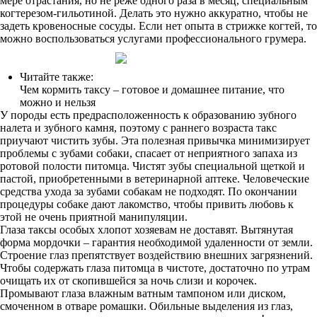
мере отрастания, но не реже одного раза в месяц, специальным
когтерезом-гильотиной. Делать это нужно аккуратно, чтобы не
задеть кровеносные сосуды. Если нет опыта в стрижке когтей, то
можно воспользоваться услугами профессионального грумера.
Читайте также:
Чем кормить таксу – готовое и домашнее питание, что
можно и нельзя
У породы есть предрасположенность к образованию зубного
налета и зубного камня, поэтому с раннего возраста такс
приучают чистить зубы. Эта полезная привычка минимизирует
проблемы с зубами собаки, спасает от неприятного запаха из
ротовой полости питомца. Чистят зубы специальной щеткой и
пастой, приобретенными в ветеринарной аптеке. Человеческие
средства ухода за зубами собакам не подходят. По окончании
процедуры собаке дают лакомство, чтобы привить любовь к
этой не очень приятной манипуляции.
Глаза таксы особых хлопот хозяевам не доставят. Вытянутая
форма мордочки – гарантия необходимой удаленности от земли.
Строение глаз препятствует воздействию внешних загрязнений.
Чтобы содержать глаза питомца в чистоте, достаточно по утрам
очищать их от скопившейся за ночь слизи и корочек.
Промывают глаза влажным ватным тампоном или диском,
смоченном в отваре ромашки. Обильные выделения из глаз,