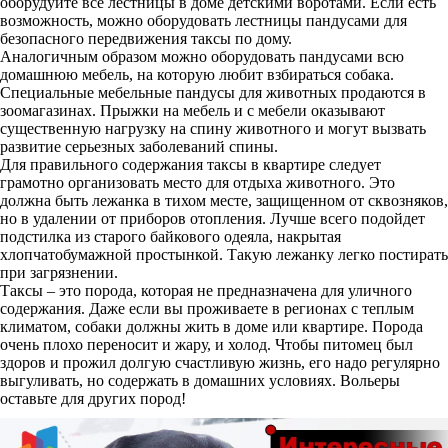
оборудуйте все лестницы в доме детскими воротами. Если есть
возможность, можно оборудовать лестницы пандусами для
безопасного передвижения таксы по дому.
Аналогичным образом можно оборудовать пандусами всю
домашнюю мебель, на которую любит взбираться собака.
Специальные мебельные пандусы для животных продаются в
зоомагазинах. Прыжки на мебель и с мебели оказывают
существенную нагрузку на спину животного и могут вызвать
развитие серьезных заболеваний спины.
Для правильного содержания таксы в квартире следует
грамотно организовать место для отдыха животного. Это
должна быть лежанка в тихом месте, защищенном от сквозняков,
но в удалении от приборов отопления. Лучше всего подойдет
подстилка из старого байкового одеяла, накрытая
хлопчатобумажной простынкой. Такую лежанку легко постирать
при загрязнении.
Таксы – это порода, которая не предназначена для уличного
содержания. Даже если вы проживаете в регионах с теплым
климатом, собаки должны жить в доме или квартире. Порода
очень плохо переносит и жару, и холод. Чтобы питомец был
здоров и прожил долгую счастливую жизнь, его надо регулярно
выгуливать, но содержать в домашних условиях. Вольеры
оставьте для других пород!