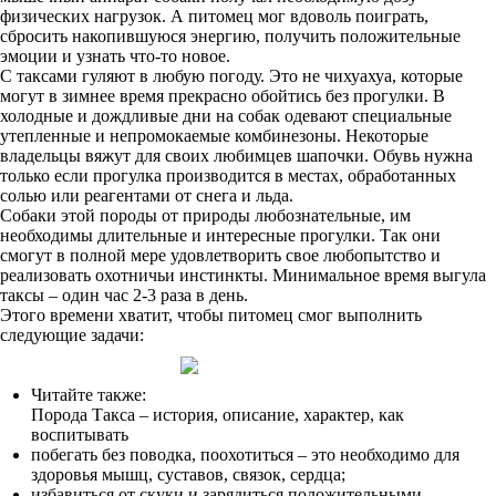
физических нагрузок. А питомец мог вдоволь поиграть,
сбросить накопившуюся энергию, получить положительные
эмоции и узнать что-то новое.
С таксами гуляют в любую погоду. Это не чихуахуа, которые
могут в зимнее время прекрасно обойтись без прогулки. В
холодные и дождливые дни на собак одевают специальные
утепленные и непромокаемые комбинезоны. Некоторые
владельцы вяжут для своих любимцев шапочки. Обувь нужна
только если прогулка производится в местах, обработанных
солью или реагентами от снега и льда.
Собаки этой породы от природы любознательные, им
необходимы длительные и интересные прогулки. Так они
смогут в полной мере удовлетворить свое любопытство и
реализовать охотничьи инстинкты. Минимальное время выгула
таксы – один час 2-3 раза в день.
Этого времени хватит, чтобы питомец смог выполнить
следующие задачи:
Читайте также:
Порода Такса – история, описание, характер, как
воспитывать
побегать без поводка, поохотиться – это необходимо для
здоровья мышц, суставов, связок, сердца;
избавиться от скуки и зарядиться положительными