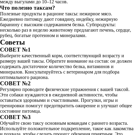
между выгулами до 10–12 часов.
Что полезно таксам?
Полезные продукты в рационе таксы: нежирное мясо.
Ежедневно питомцу дают говядину, индейку, нежирную
баранину с высоким содержанием белка. Субпродукты:
несколько раз в неделю животному предлагают печень, сердце,
рубец, богатые протеином и минералами.
Советы
СОВЕТ №1
Выберите качественный корм, соответствующий возрасту и
размеру вашей таксы. Обратите внимание на состав: он должен
содержать достаточное количество белка, витаминов и
минералов. Консультируйтесь с ветеринаром для подбора
оптимального рациона.
СОВЕТ №2
Регулярно проводите физические упражнения с вашей таксой.
Эти собаки нуждаются в ежедневной активности, чтобы
оставаться здоровыми и счастливыми. Прогулки, игры и
тренировки помогут предотвратить ожирение и улучшат общее
состояние питомца.
СОВЕТ №3
Обучайте свою таксу основным командам с раннего возраста.
Используйте положительное подкрепление, такое как лакомства
и похвала, чтобы сделать процесс обучения приятным. Это