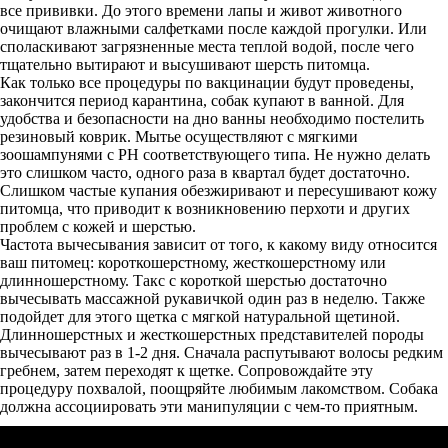
все прививки. До этого времени лапы и живот животного
очищают влажными салфетками после каждой прогулки. Или
споласкивают загрязненные места теплой водой, после чего
тщательно вытирают и высушивают шерсть питомца.
Как только все процедуры по вакцинации будут проведены,
закончится период карантина, собак купают в ванной. Для
удобства и безопасности на дно ванны необходимо постелить
резиновый коврик. Мытье осуществляют с мягкими
зоошампунями с PH соответствующего типа. Не нужно делать
это слишком часто, одного раза в квартал будет достаточно.
Слишком частые купания обезжиривают и пересушивают кожу
питомца, что приводит к возникновению перхоти и других
проблем с кожей и шерстью.
Частота вычесывания зависит от того, к какому виду относится
ваш питомец: короткошерстному, жесткошерстному или
длинношерстному. Такс с короткой шерстью достаточно
вычесывать массажной рукавичкой один раз в неделю. Также
подойдет для этого щетка с мягкой натуральной щетиной.
Длинношерстных и жесткошерстных представителей породы
вычесывают раз в 1-2 дня. Сначала распутывают волосы редким
гребнем, затем переходят к щетке. Сопровождайте эту
процедуру похвалой, поощряйте любимым лакомством. Собака
должна ассоциировать эти манипуляции с чем-то приятным.