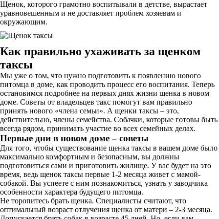
Щенок, которого грамотно воспитывали в детстве, вырастает
уравновешенным и не доставляет проблем хозяевам и
окружающим.
Как правильно ухаживать за щенком
таксы
Мы уже о том, что нужно подготовить к появлению нового
питомца в доме, как проводить процесс его воспитания. Теперь
остановимся подробнее на первых днях жизни щенка в новом
доме. Советы от владельцев такс помогут вам правильно
принять нового «члена семьи». А щенки таксы – это,
действительно, члены семейства. Собачки, которые готовы быть
всегда рядом, принимать участие во всех семейных делах.
Первые дни в новом доме – советы
Для того, чтобы существование щенка таксы в вашем доме было
максимально комфортным и безопасным, вы должны
подготовиться сами и приготовить жилище. У вас будет на это
время, ведь щенок таксы первые 1-2 месяца живет с мамой-
собакой. Вы успеете с ним познакомиться, узнать у заводчика
особенности характера будущего питомца.
Не торопитесь брать щенка. Специалисты считают, что
оптимальный возраст отлучения щенка от матери – 2-3 месяца.
Допускается брать собак в возрасте 45 дней. Но, если вам