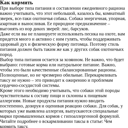
Как кормить
При выборе типа питания и составлении ежедневного рациона
важно учитывать, что этот небольшой, казалось бы, комнатный
зверек, все-таки охотничья собака. Собака энергичная, упорная,
азартная и выносливая. Ее природное предназначение –
выгонять из нор диких зверей: лис, барсуков.
Даже если вы не планируете использовать песика на охоте, вам
придется много и активно с ним гулять, чтобы поддерживать
здоровый дух и физическую форму питомца. Поэтому стиль
питания должен быть таким же как у других собак охотничьих
пород.
Выбор типа питания остается за хозяином. Не важно, что будет
выбрано: готовые корма или натуральное питание. Важно,
чтобы это были качественные сбалансированные рационы.
Полноценные, но не чрезмерно обильные. Перекармливать
таксу не нужно – это приводит к ожирению и проблемам
сердечно-сосудистой системы.
Кроме этого необходимо учитывать, что собаки этой породы
чувствительны к составу пищи и склонны к пищевым
аллергиям. Новые продукты питания нужно вводить
постепенно, дозируя и оценивая реакцию собаки. Для собак, у
которых уже выявлена аллергия, выпускаются специальные
марки промышленных кормов с гипоаллергенной формулой.
Читайте подробнее о вскармливании таксы в статье: Чем
кормить таксу.