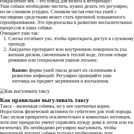
покраснение век – это повод для визита к ветеринару!
Уши собаки необходимо чистить, нужно делать это регулярно,
но не слишком усердно. Слишком частая очистка ушей с
чистящими средствами может стать причиной повышенного
серообразования. Это предпосылка к развитию воспалительных
процессов в ушах собаки.
Очищают уши так:
Слегка отгибают ухо, чтобы приоткрыть доступ к слуховому
проходу.
Аккуратно протирают всю внутреннюю поверхность уха
ватным диском, смоченным в теплой воде, теплом отваре
ромашки или специальном ушном лосьоне.
Важно:
форма ушей таксы делает их склонными к
развитию инфекций. Регулярно проверяйте уши
питомца на предмет загрязнения и воспаления.
Как правильно выгуливать таксу
Такса – маленькая собачка, но у нее охотничьи корни.
Недостаток физической активности губителен для этой породы.
Такс нельзя превратить исключительно в комнатных питомцев,
хотя они прекрасно умеют справлять нужду дома в лоток или на
пеленочку. Их необходимо регулярно выгуливать, чтобы
мышечный аппарат собаки получал необходимую дозу