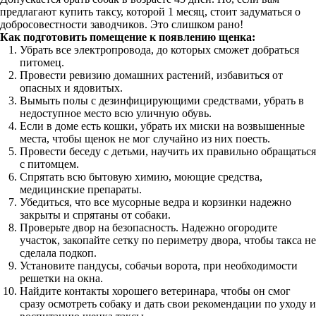
предлагают купить таксу, которой 1 месяц, стоит задуматься о
добросовестности заводчиков. Это слишком рано!
Как подготовить помещение к появлению щенка:
Убрать все электропровода, до которых сможет добраться
питомец.
Провести ревизию домашних растений, избавиться от
опасных и ядовитых.
Вымыть полы с дезинфицирующими средствами, убрать в
недоступное место всю уличную обувь.
Если в доме есть кошки, убрать их миски на возвышенные
места, чтобы щенок не мог случайно из них поесть.
Провести беседу с детьми, научить их правильно обращаться
с питомцем.
Спрятать всю бытовую химию, моющие средства,
медицинские препараты.
Убедиться, что все мусорные ведра и корзинки надежно
закрыты и спрятаны от собаки.
Проверьте двор на безопасность. Надежно огородите
участок, закопайте сетку по периметру двора, чтобы такса не
сделала подкоп.
Установите пандусы, собачьи ворота, при необходимости
решетки на окна.
Найдите контакты хорошего ветеринара, чтобы он смог
сразу осмотреть собаку и дать свои рекомендации по уходу и