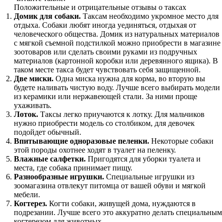
Положительные и отрицательные отзывы о таксах
Домик для собаки.
Таксам необходимо укромное место для
отдыха. Собаки любят иногда уединяться, отдыхая от
человеческого общества. Домик из натуральных материалов
с мягкой съемной подстилкой можно приобрести в магазине
зоотоваров или сделать своими руками из подручных
материалов (картонной коробки или деревянного ящика). В
таком месте такса будет чувствовать себя защищенной.
Две миски.
Одна миска нужна для корма, во вторую вы
будете наливать чистую воду. Лучше всего выбирать модели
из керамики или нержавеющей стали. За ними проще
ухаживать.
Лоток.
Таксы легко приучаются к лотку. Для мальчиков
нужно приобрести модель со столбиком, для девочек
подойдет обычный.
Впитывающие одноразовые пеленки.
Некоторые собаки
этой породы охотнее ходят в туалет на пеленку.
Влажные салфетки.
Пригодятся для уборки туалета и
места, где собака принимает пищу.
Разнообразные игрушки.
Специальные игрушки из
зоомагазина отвлекут питомца от вашей обуви и мягкой
мебели.
Когтерез.
Когти собаки, живущей дома, нуждаются в
подрезании. Лучше всего это аккуратно делать специальным
когтерезом для животных.