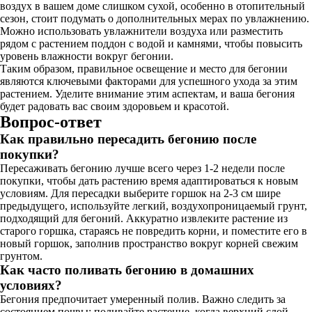
воздух в вашем доме слишком сухой, особенно в отопительный
сезон, стоит подумать о дополнительных мерах по увлажнению.
Можно использовать увлажнители воздуха или разместить
рядом с растением поддон с водой и камнями, чтобы повысить
уровень влажности вокруг бегонии.
Таким образом, правильное освещение и место для бегонии
являются ключевыми факторами для успешного ухода за этим
растением. Уделите внимание этим аспектам, и ваша бегония
будет радовать вас своим здоровьем и красотой.
Вопрос-ответ
Как правильно пересадить бегонию после
покупки?
Пересаживать бегонию лучше всего через 1-2 недели после
покупки, чтобы дать растению время адаптироваться к новым
условиям. Для пересадки выберите горшок на 2-3 см шире
предыдущего, используйте легкий, воздухопроницаемый грунт,
подходящий для бегоний. Аккуратно извлеките растение из
старого горшка, стараясь не повредить корни, и поместите его в
новый горшок, заполнив пространство вокруг корней свежим
грунтом.
Как часто поливать бегонию в домашних
условиях?
Бегония предпочитает умеренный полив. Важно следить за
состоянием почвы: поливайте растение, когда верхний слой