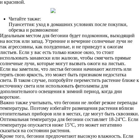
и красивой.
Читайте также:
Пуансеттия: уход в домашних условиях после покупки,
обрезка и размножение
Идеальным местом для бегонии будет подоконник, выходящий
на восток или запад. Утренние и вечерние солнечные лучи не
так агрессивны, как полуденные, и не приведут к ожогам
листьев. Если у вас есть только южное окно, то стоит
использовать занавески или жалюзи, чтобы смягчить прямые
солнечные лучи, которые могут вызвать ожоги на листьях.
Если вы заметили, что листья бегонии начинают желтеть или
терять свою яркость, это может быть признаком недостатка
света. В таком случае, попробуйте переместить растение ближе к
источнику света или использовать фитолампы для
дополнительного освещения в зимний период, когда дни
короткие.
Важно также учитывать, что бегонии не любят резкие перепады
температуры. Поэтому избегайте размещения растения вблизи
отопительных приборов или в местах, где могут быть сквозняки.
Оптимальная температура для бегонии составляет 18-24°C. Если
температура опускается ниже 15°C, это может негативно
сказаться на состоянии растения.
Кроме того, бегонии предпочитают высокую влажность. Если