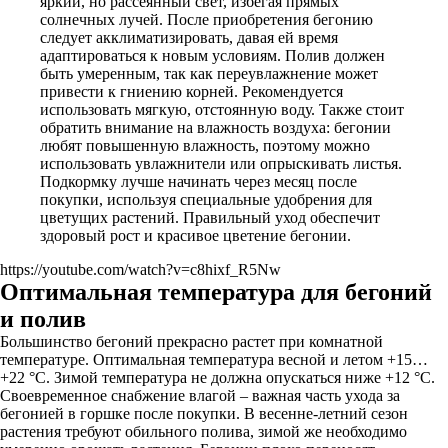
яркий, но рассеянный свет, избегая прямых
солнечных лучей. После приобретения бегонию
следует акклиматизировать, давая ей время
адаптироваться к новым условиям. Полив должен
быть умеренным, так как переувлажнение может
привести к гниению корней. Рекомендуется
использовать мягкую, отстоянную воду. Также стоит
обратить внимание на влажность воздуха: бегонии
любят повышенную влажность, поэтому можно
использовать увлажнители или опрыскивать листья.
Подкормку лучше начинать через месяц после
покупки, используя специальные удобрения для
цветущих растений. Правильный уход обеспечит
здоровый рост и красивое цветение бегонии.
https://youtube.com/watch?v=c8hixf_R5Nw
Оптимальная температура для бегоний
и полив
Большинство бегоний прекрасно растет при комнатной
температуре. Оптимальная температура весной и летом +15…
+22 °C. Зимой температура не должна опускаться ниже +12 °C.
Своевременное снабжение влагой – важная часть ухода за
бегонией в горшке после покупки. В весенне-летний сезон
растения требуют обильного полива, зимой же необходимо