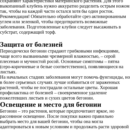
сохраняют характеристики материнского растения. Для этого
выкопанный клубень нужно аккуратно разделить острым ножом
так, чтобы на каждой части остался хотя бы один росток.
Рекомендация! Обязательно обработайте срез активированным
углем или зеленкой, чтобы предотвратить возможные
заболевания. Подготовленные клубни следует высаживать в
субстрат, содержащий торф.
Защита от болезней
Периодически бегонии страдают грибковыми инфекциями,
чаще всего вызванными чрезмерной влажностью, – серой
плесенью и мучнистой росой. Основные симптомы – пятна
(серо-коричневые и белые соответственно), появляющиеся на
листьях.
На начальных стадиях заболевания могут помочь фунгициды, но
в более серьезных случаях лучше избавиться от зараженных
растений, чтобы не пострадали остальные цветы. Хорошая
профилактика от болезней – своевременное удаление
пожелтевших листьев и сухих цветов бегонии.
Освещение и место для бегонии
Бегонии – это растения, которые предпочитают яркое, но
рассеянное освещение. После покупки важно правильно
выбрать место для вашей бегонии, чтобы она могла
адаптироваться к новым условиям и продолжать расти здоровой