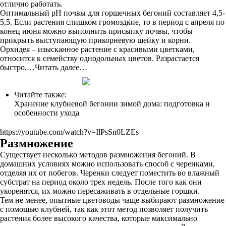
отлично работать.
Оптимальный рН почвы для горшечных бегоний составляет 4,5-
5,5. Если растения слишком громоздкие, то в период с апреля по
конец июня можно выполнить присыпку почвы, чтобы
прикрыть выступающую прикорневую шейку и корни.
Орхидея – изысканное растение с красивыми цветками,
относится к семейству однодольных цветов. Разрастается
быстро,…Читать далее…
Читайте также:
Хранение клубневой бегонии зимой дома: подготовка и
особенности ухода
https://youtube.com/watch?v=IlPsSn0LZEs
Размножение
Существует несколько методов размножения бегоний. В
домашних условиях можно использовать способ с черенками,
отделяя их от побегов. Черенки следует поместить во влажный
субстрат на период около трех недель. После того как они
укоренятся, их можно пересаживать в отдельные горшки.
Тем не менее, опытные цветоводы чаще выбирают размножение
с помощью клубней, так как этот метод позволяет получить
растения более высокого качества, которые максимально