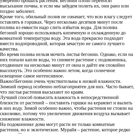
умеренно орошать растения. Бегонии плохо переносят
высыхание почвы, и если мы забудем полить их, они рано или
поздно заболеют.
Кроме того, обильный полив не означает, что всю влагу следует
оставлять в горшках. Через несколько десятков минут после
полива из емкости надо слить избыток воды. Для полива
бегоний хорошо использовать кипяченую и охлажденную до
комнатной температуры воду. Эта вода прекрасно подходит
вместо водопроводной, которая зачастую не самого лучшего
качества.
Во время полива нельзя мочить листья бегонии. Однако, если на
них попали капли воды, то снимите растение с подоконника,
отодвиньте на несколько минут от окна и дайте им спокойно
высохнуть. Это особенно важно летом, когда солнечное
освещение самое интенсивное.
Важно!Бегонии очень чувствительны к низкой влажности.
Зимний период особенно неблагоприятен для них. Часто бывает,
что листья растения высыхают по краям.
Лучший способ повысить влажность в непосредственной
близости от растений – поставить горшки на керамзит и вылить
в них воду. Зимой особенно важно, чтобы растения не стояли на
сквозняке, потому что увеличение движения воздуха вызывает
снижение влажности.
На подоконнике дома могут расти не только комнатные
растения, но и экзотические. Мурайя – растение, которое редко