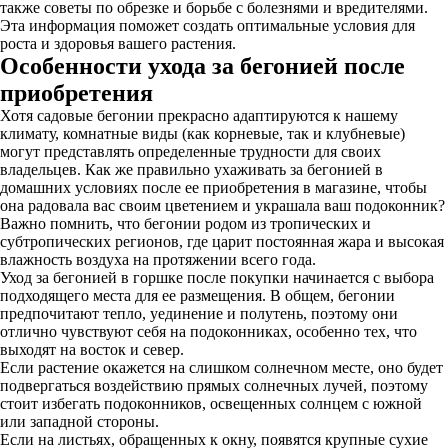
также советы по обрезке и борьбе с болезнями и вредителями.
Эта информация поможет создать оптимальные условия для
роста и здоровья вашего растения.
Особенности ухода за бегонией после
приобретения
Хотя садовые бегонии прекрасно адаптируются к нашему
климату, комнатные виды (как корневые, так и клубневые)
могут представлять определенные трудности для своих
владельцев. Как же правильно ухаживать за бегонией в
домашних условиях после ее приобретения в магазине, чтобы
она радовала вас своим цветением и украшала ваш подоконник?
Важно помнить, что бегонии родом из тропических и
субтропических регионов, где царит постоянная жара и высокая
влажность воздуха на протяжении всего года.
Уход за бегонией в горшке после покупки начинается с выбора
подходящего места для ее размещения. В общем, бегонии
предпочитают тепло, уединение и полутень, поэтому они
отлично чувствуют себя на подоконниках, особенно тех, что
выходят на восток и север.
Если растение окажется на слишком солнечном месте, оно будет
подвергаться воздействию прямых солнечных лучей, поэтому
стоит избегать подоконников, освещенных солнцем с южной
или западной стороны.
Если на листьях, обращенных к окну, появятся крупные сухие