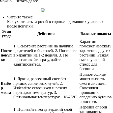
можно…Читать далее…
Читайте также:
Как ухаживать за розой в горшке в домашних условиях
после покупки
Этап
Действия
Важные нюансы
ухода
Карантин
1. Осмотрите растение на наличие
поможет избежать
После
вредителей и болезней. 2. Поставьте
заражения других
покуп
в карантин на 1-2 недели. 3. Не
растений. Резкая
ки
пересаживайте сразу, дайте
смена условий –
адаптироваться.
стресс для
бегонии.
Прямое солнце
1. Яркий, рассеянный свет без
может вызвать
Выбо
прямых солнечных лучей. 2.
ожоги листьев.
р
Избегайте сквозняков и резких
Сквозняки
места
перепадов температур. 3.
приводят к
Оптимальная температура: +18-25°C.
опаданию бутонов
и листьев.
Перелив опасен
1. Поливайте, когда верхний слой
загниванием