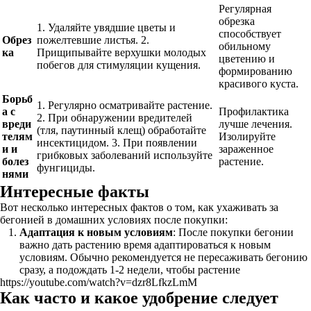
Регулярная
обрезка
1. Удаляйте увядшие цветы и
способствует
Обрез
пожелтевшие листья. 2.
обильному
ка
Прищипывайте верхушки молодых
цветению и
побегов для стимуляции кущения.
формированию
красивого куста.
Борьб
1. Регулярно осматривайте растение.
а с
Профилактика
2. При обнаружении вредителей
вреди
лучше лечения.
(тля, паутинный клещ) обработайте
телям
Изолируйте
инсектицидом. 3. При появлении
и и
зараженное
грибковых заболеваний используйте
болез
растение.
фунгициды.
нями
Интересные факты
Вот несколько интересных фактов о том, как ухаживать за
бегонией в домашних условиях после покупки:
Адаптация к новым условиям
: После покупки бегонии
важно дать растению время адаптироваться к новым
условиям. Обычно рекомендуется не пересаживать бегонию
сразу, а подождать 1-2 недели, чтобы растение
https://youtube.com/watch?v=dzr8LfkzLmM
Как часто и какое удобрение следует