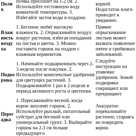
почвы просохнет на 1-2 см. 2.
Поли
корней.
Используйте отстоянную воду
в
Недостаток влаги
комнатной температуры. 3.
приводит к
Избегайте застоя воды в поддоне.
увяданию.
1. Бегонии любят высокую
Прямое
Влаж
влажность. 2. Опрыскивайте воздух
опрыскивание
ность
вокруг растения, избегая попадания
листьев может
возду
на листья и цветы. 3. Можно
вызвать появление
ха
поставить горшок на поддон с
пятен и грибковых
влажным керамзитом.
заболеваний.
Следуйте
1. Начинайте подкармливать через 2-
инструкции на
3 недели после покупки. 2.
упаковке
Подко
Используйте комплексные удобрения
удобрения. Зимой
рмка
для цветущих растений. 3.
подкормки
Подкармливайте 1 раз в 2 недели в
сокращают или
период активного роста и цветения.
прекращают.
1. Пересаживайте весной, когда
корни заполнят горшок. 2.
Аккуратно
Используйте рыхлый, питательный
переваливайте
Перес
субстрат для бегоний или
растение, стараясь
адка
универсальный грунт. 3. Выбирайте
не повредить
горшок на 2-3 см больше
корни.
предыдущего.