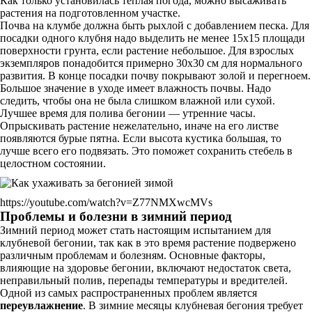
Как только установилась теплая погода, можно высаживать
растения на подготовленном участке.
Почва на клумбе должна быть рыхлой с добавлением песка. Для
посадки одного клубня надо выделить не менее 15х15 площади
поверхности грунта, если растение небольшое. Для взрослых
экземпляров понадобится примерно 30х30 см для нормального
развития. В конце посадки почву покрывают золой и перегноем.
Большое значение в уходе имеет влажность почвы. Надо
следить, чтобы она не была слишком влажной или сухой.
Лучшее время для полива бегонии — утренние часы.
Опрыскивать растение нежелательно, иначе на его листве
появляются бурые пятна. Если высота кустика большая, то
лучше всего его подвязать. Это поможет сохранить стебель в
целостном состоянии.
https://youtube.com/watch?v=Z77NMXwcMVs
Проблемы и болезни в зимний период
Зимний период может стать настоящим испытанием для
клубневой бегонии, так как в это время растение подвержено
различным проблемам и болезням. Основные факторы,
влияющие на здоровье бегонии, включают недостаток света,
неправильный полив, перепады температуры и вредителей.
Одной из самых распространенных проблем является
переувлажнение
. В зимние месяцы клубневая бегония требует