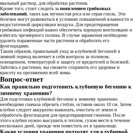
мыльный раствор, для обработки растения.
Кроме того, стоит следить за
появлением грибковых
заболеваний
, таких как мучнистая роса или серая гниль. Эти
болезни могут развиваться в условиях повышенной влажности и
недостаточной циркуляции воздуха. Для предотвращения
грибковых инфекций важно обеспечить хорошую вентиляцию и
избегать чрезмерного полива. В случае заражения необходимо
удалить пораженные части растения и обработать его
фунгицидами.
Таким образом, правильный уход за клубневой бегонией в
зимний период включает в себя контроль за поливом,
освещением, температурой и защиту от вредителей и болезней.
Заботясь о растении, вы сможете сохранить его здоровье и
красоту на протяжении всей зимы.
Вопрос-ответ
Как правильно подготовить клубневую бегонию к
зимнему хранению?
Для подготовки клубневой бегонии к зимнему хранению
необходимо сначала обрезать стебли, оставив около 10 см. Затем
клубни следует аккуратно выкопать, очистить от земли и
обработать фунгицидом для предотвращения гниения. После
этого клубни нужно высушить в теплом, сухом месте в течение
нескольких дней, прежде чем поместить их в хранилище.
Какие условия хранения подходят для клубневой