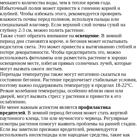
меньшего количества воды, чем в теплое время года.
Избыточный полив может привести к гниению корней и
клубней. Чтобы избежать этого, рекомендуется проверять
влажность почвы перед поливом, используя пальцы или
специальный влагомер. Если верхний слой почвы сухой на
глубину 2-3 см, можно полить растение.
Также стоит обратить внимание на
освещение
. В зимний
период дни становятся короче, и бегония может испытывать
недостаток света. Это может привести к вытягиванию стеблей и
потере декоративности. Чтобы предотвратить это, можно
использовать фитолампы или разместить растение в хорошо
освещенном месте, избегая прямых солнечных лучей, которые
могут вызвать ожоги листьев.
Перепады температуры также могут негативно сказаться на
состоянии бегонии. Растение предпочитает стабильные условия,
поэтому важно поддерживать температуру в пределах 18-22°C.
Резкие колебания температуры, особенно вблизи окон или
дверей, могут вызвать стресс у растения и привести к его
ослаблению.
Не менее важным аспектом является
профилактика
вредителей
. В зимний период бегония может стать жертвой
паутинного клеща, тли или мучнистого червеца. Регулярные
осмотры растения помогут выявить проблемы на ранней стадии.
Если вы заметили признаки вредителей, рекомендуется
использовать инсектициды или народные средства, такие как