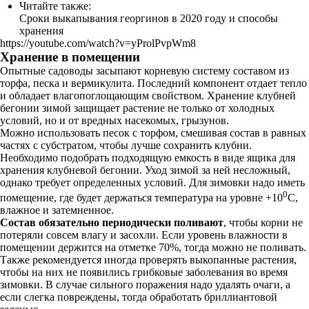
Читайте также:
Сроки выкапывания георгинов в 2020 году и способы
хранения
https://youtube.com/watch?v=yProlPvpWm8
Хранение в помещении
Опытные садоводы засыпают корневую систему составом из
торфа, песка и вермикулита. Последний компонент отдает тепло
и обладает влагопоглощающим свойством. Хранение клубней
бегонии зимой защищает растение не только от холодных
условий, но и от вредных насекомых, грызунов.
Можно использовать песок с торфом, смешивая состав в равных
частях с субстратом, чтобы лучше сохранить клубни.
Необходимо подобрать подходящую емкость в виде ящика для
хранения клубневой бегонии. Уход зимой за ней несложный,
однако требует определенных условий. Для зимовки надо иметь
0
помещение, где будет держаться температура на уровне +10
С,
влажное и затемненное.
Состав обязательно периодически поливают
, чтобы корни не
потеряли совсем влагу и засохли. Если уровень влажности в
помещении держится на отметке 70%, тогда можно не поливать.
Также рекомендуется иногда проверять выкопанные растения,
чтобы на них не появились грибковые заболевания во время
зимовки. В случае сильного поражения надо удалять очаги, а
если слегка повреждены, тогда обработать бриллиантовой