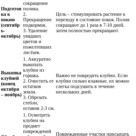
сокращение
Подготов
полива.
ка к
2.
Цель – стимулировать растение к
покою
Прекращение
переходу в состояние покоя. Полив
(сентябр
подкормок.
сокращают до 1 раза в 7-10 дней,
ь-
3. Удаление
затем полностью прекращают.
октябрь)
увядших
цветов и
пожелтевших
листьев.
1. Аккуратно
выкопать
клубни из
Выкопка
горшка.
Важно не повредить клубни. Если
клубней
2. Очистить от
клубни сильно влажные, их можно
(конец
остатков
слегка подсушить в течение
октября
земли.
нескольких дней.
– ноябрь)
3. Обрезать
стебли,
оставив 2-3 см.
1. Осмотреть
клубни на
предмет
повреждений
Поврежденные участки присыпать