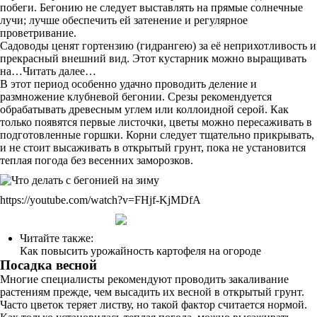
побеги. Бегонию не следует выставлять на прямые солнечные
лучи; лучше обеспечить ей затенение и регулярное
проветривание.
Садоводы ценят гортензию (гидрангею) за её неприхотливость и
прекрасный внешний вид. Этот кустарник можно выращивать
на…Читать далее…
В этот период особенно удачно проводить деление и
размножение клубневой бегонии. Срезы рекомендуется
обрабатывать древесным углем или коллоидной серой. Как
только появятся первые листочки, цветы можно пересаживать в
подготовленные горшки. Корни следует тщательно прикрывать,
и не стоит высаживать в открытый грунт, пока не установится
теплая погода без весенних заморозков.
https://youtube.com/watch?v=FHjf-KjMDfA
Читайте также:
Как повысить урожайность картофеля на огороде
Посадка весной
Многие специалисты рекомендуют проводить закаливание
растениям прежде, чем высадить их весной в открытый грунт.
Часто цветок теряет листву, но такой фактор считается нормой.