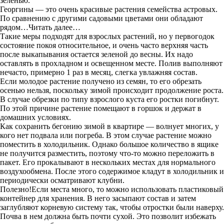
зеленью.
Георгины — это очень красивые растения семейства астровых.
По сравнению с другими садовыми цветами они обладают
рядом…Читать далее…
Такие меры подходят для взрослых растений, но у первогодок
состояние покоя относительное, и очень часто верхняя часть
после выкапывания остается зеленой до весны. Их надо
оставлять в прохладном и освещенном месте. Полив выполняют
нечасто, примерно 1 раз в месяц, слегка увлажняя состав.
Если молодое растение получено из семян, то его обрезать
осенью нельзя, поскольку зимой происходит продолжение роста.
В случае обрезки по типу взрослого куста его ростки погибнут.
По этой причине растение помещают в горшок и держат в
домашних условиях.
Как сохранить бегонию зимой в квартире — волнует многих, у
кого нет подвала или погреба. В этом случае растение можно
поместить в холодильник. Однако большое количество в ящике
не получится разместить, поэтому что-то можно переложить в
пакет. Его прокалывают в нескольких местах для нормального
воздухообмена. После этого содержимое кладут в холодильник и
периодически осматривают клубни.
Полезно!Если места много, то можно использовать пластиковый
контейнер для хранения. В него засыпают состав и затем
заглубляют корневую систему так, чтобы отростки были наверху.
Почва в нем должна быть почти сухой. Это позволит избежать