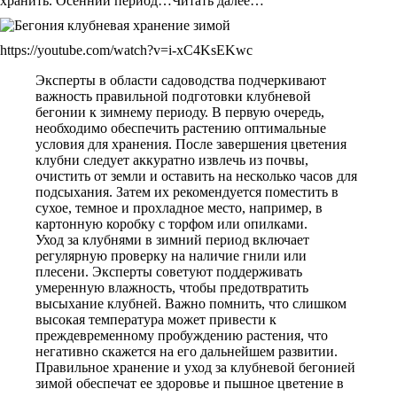
хранить. Осенний период…Читать далее…
https://youtube.com/watch?v=i-xC4KsEKwc
Эксперты в области садоводства подчеркивают
важность правильной подготовки клубневой
бегонии к зимнему периоду. В первую очередь,
необходимо обеспечить растению оптимальные
условия для хранения. После завершения цветения
клубни следует аккуратно извлечь из почвы,
очистить от земли и оставить на несколько часов для
подсыхания. Затем их рекомендуется поместить в
сухое, темное и прохладное место, например, в
картонную коробку с торфом или опилками.
Уход за клубнями в зимний период включает
регулярную проверку на наличие гнили или
плесени. Эксперты советуют поддерживать
умеренную влажность, чтобы предотвратить
высыхание клубней. Важно помнить, что слишком
высокая температура может привести к
преждевременному пробуждению растения, что
негативно скажется на его дальнейшем развитии.
Правильное хранение и уход за клубневой бегонией
зимой обеспечат ее здоровье и пышное цветение в