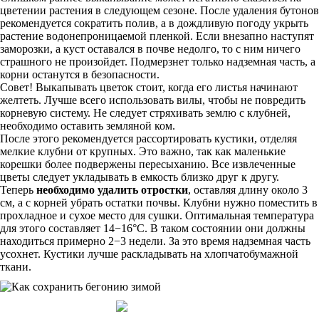
цветении растения в следующем сезоне. После удаления бутонов
рекомендуется сократить полив, а в дождливую погоду укрыть
растение водонепроницаемой пленкой. Если внезапно наступят
заморозки, а куст оставался в почве недолго, то с ним ничего
страшного не произойдет. Подмерзнет только надземная часть, а
корни останутся в безопасности.
Совет! Выкапывать цветок стоит, когда его листья начинают
желтеть. Лучше всего использовать вилы, чтобы не повредить
корневую систему. Не следует стряхивать землю с клубней,
необходимо оставить земляной ком.
После этого рекомендуется рассортировать кустики, отделяя
мелкие клубни от крупных. Это важно, так как маленькие
корешки более подвержены пересыханию. Все извлеченные
цветы следует укладывать в емкость близко друг к другу.
Теперь
необходимо удалить отростки
, оставляя длину около 3
см, а с корней убрать остатки почвы. Клубни нужно поместить в
прохладное и сухое место для сушки. Оптимальная температура
для этого составляет 14−16°C. В таком состоянии они должны
находиться примерно 2−3 недели. За это время надземная часть
усохнет. Кустики лучше раскладывать на хлопчатобумажной
ткани.