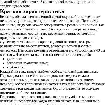
зимний уход обеспечит её жизнеспособность и цветение в
следующем сезоне.
Краткая характеристика
Бегония, обладая великолепной яркой окраской и длительным
периодом цветения, всегда привлекает внимание. По своему
внешнему виду она может соперничать с розами и пионами, так
как они имеют много общего. Эти кустики прекрасно цветут
даже в тенистых местах, а их цветение начинается летом и
продолжается до сентября.
Существует множество сортов садовой бегонии, которые
различаются по высоте кустов, размеру цветков и форме
лепестков. Наиболее крупные экземпляры могут достигать 40 см
в высоту.
Эти цветы делятся на несколько категорий:
кустовые;
декоративно-лиственные;
клубневые.
Каждый из этих видов требует особых условий для зимовки.
Первые два типа не боятся холодов, поэтому их можно
оставлять в земле, если правильно подготовить к зимнему
периоду. Более капризной считается клубневая бегония. Условия
хранения этой красавицы зимой будут определять ее будущее
цветение и общее состояние.
Георгины — это настоящая находка для клумбы, и многие
дачники интересуются, когда их выкапывать и как правильно