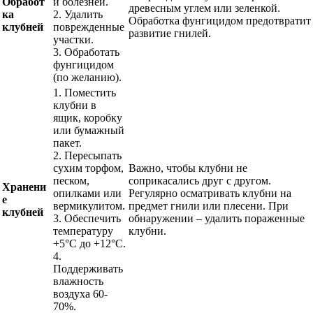
Обработ
и болезней.
древесным углем или зеленкой.
ка
2. Удалить
Обработка фунгицидом предотвратит
клубней
поврежденные
развитие гнилей.
участки.
3. Обработать
фунгицидом
(по желанию).
1. Поместить
клубни в
ящик, коробку
или бумажный
пакет.
2. Пересыпать
сухим торфом,
Важно, чтобы клубни не
песком,
соприкасались друг с другом.
Хранени
опилками или
Регулярно осматривать клубни на
е
вермикулитом.
предмет гнили или плесени. При
клубней
3. Обеспечить
обнаружении – удалить пораженные
температуру
клубни.
+5°C до +12°C.
4.
Поддерживать
влажность
воздуха 60-
70%.