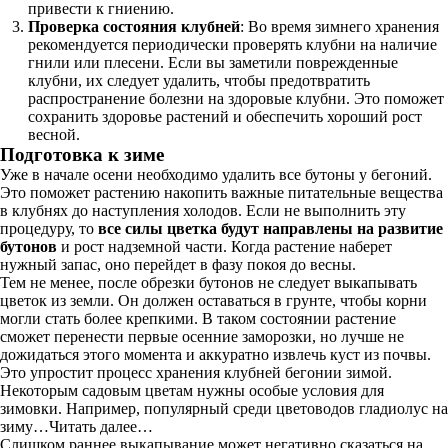
привести к гниению.
Проверка состояния клубней
: Во время зимнего хранения
рекомендуется периодически проверять клубни на наличие
гнили или плесени. Если вы заметили поврежденные
клубни, их следует удалить, чтобы предотвратить
распространение болезни на здоровые клубни. Это поможет
сохранить здоровье растений и обеспечить хороший рост
весной.
Подготовка к зиме
Уже в начале осени необходимо удалить все бутоны у бегоний.
Это поможет растению накопить важные питательные вещества
в клубнях до наступления холодов. Если не выполнить эту
процедуру, то
все силы цветка будут направлены на развитие
бутонов
и рост надземной части. Когда растение наберет
нужный запас, оно перейдет в фазу покоя до весны.
Тем не менее, после обрезки бутонов не следует выкапывать
цветок из земли. Он должен оставаться в грунте, чтобы корни
могли стать более крепкими. В таком состоянии растение
сможет перенести первые осенние заморозки, но лучше не
дожидаться этого момента и аккуратно извлечь куст из почвы.
Это упростит процесс хранения клубней бегонии зимой.
Некоторым садовым цветам нужны особые условия для
зимовки. Например, популярный среди цветоводов гладиолус на
зиму…Читать далее…
Слишком раннее выкапывание может негативно сказаться на