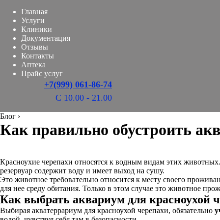
Главная
Услуги
Клиники
Документация
Отзывы
Контакты
Аптека
Прайс услуг
+7(999) 061-86-74
С 10.00 - 21.00
Блог
›
Как правильно обустроить акв
Красноухие черепахи относятся к водным видам этих животных. 
резервуар содержит воду и имеет выход на сушу.
Это животное требовательно относится к месту своего проживан
для нее среду обитания. Только в этом случае это животное пр
Как выбрать аквариум для красноухой 
Выбирая акватеррариум для красноухой черепахи, обязательно
у
водой, чувствуя себя там в безопасности.