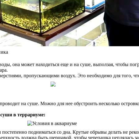
ника
воды, она может находиться еще и на суше, выползая, чтобы по
ара.
верстиями, пропускающими воздух. Это необходимо для того, ч
роводит на суше. Можно для нее обустроить несколько островков
 суши в террариуме:
 постепенно подниматься со дна. Крутые обрывы делать не реко
оверхность должна быть шершавой, чтобы черепашка цеплялась за