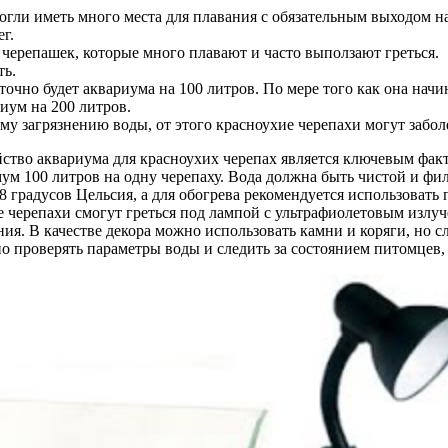
огли иметь много места для плавания с обязательным выходом н
г.
черепашек, которые много плавают и часто выползают греться.
ть.
точно будет аквариума на 100 литров. По мере того как она начи
иум на 200 литров.
у загрязнению воды, от этого красноухие черепахи могут забол
ство аквариума для красноухих черепах является ключевым факт
 100 литров на одну черепаху. Вода должна быть чистой и фил
 градусов Цельсия, а для обогрева рекомендуется использовать
де черепахи смогут греться под лампой с ультрафиолетовым излу
ия. В качестве декора можно использовать камни и коряги, но с
о проверять параметры воды и следить за состоянием питомцев,