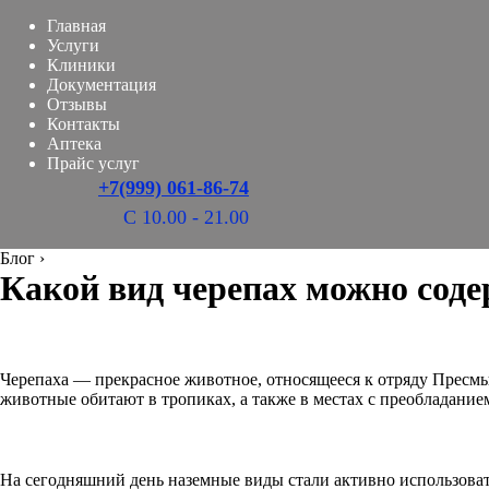
Главная
Услуги
Клиники
Документация
Отзывы
Контакты
Аптека
Прайс услуг
+7(999) 061-86-74
С 10.00 - 21.00
Блог
›
Какой вид черепах можно сод
Черепаха — прекрасное животное, относящееся к отряду Пресм
животные обитают в тропиках, а также в местах с преобладанием
На сегодняшний день наземные виды стали активно использова