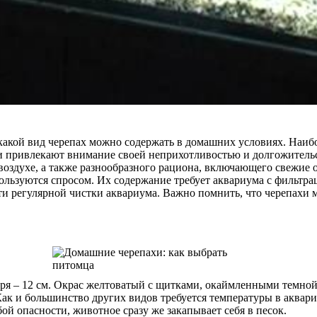
акой вид черепах можно содержать в домашних условиях. Наиб
ни привлекают внимание своей неприхотливостью и долгожительс
воздухе, а также разнообразного рациона, включающего свежие 
пользуются спросом. Их содержание требует аквариума с фильтр
и регулярной чистки аквариума. Важно помнить, что черепахи м
 – 12 см. Окрас желтоватый с щитками, окаймленными темной п
к и большинство других видов требуется температуры в аквариум
й опасности, животное сразу же закапывает себя в песок.