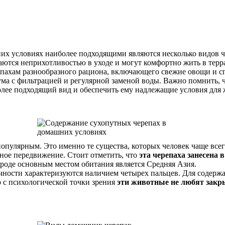
них условиях наиболее подходящими являются несколько видов ч
чаются неприхотливостью в уходе и могут комфортно жить в те
пахам разнообразного рациона, включающего свежие овощи и сп
иума с фильтрацией и регулярной заменой воды. Важно помнить,
олее подходящий вид и обеспечить ему надлежащие условия для 
пулярным. Это именно те существа, которых человек чаще всего
ое передвижение. Стоит отметить, что
эта черепаха занесена 
роде основным местом обитания является Средняя Азия.
чности характеризуются наличием четырех пальцев. Для содерж
то с психологической точки зрения
эти животные не любят закр