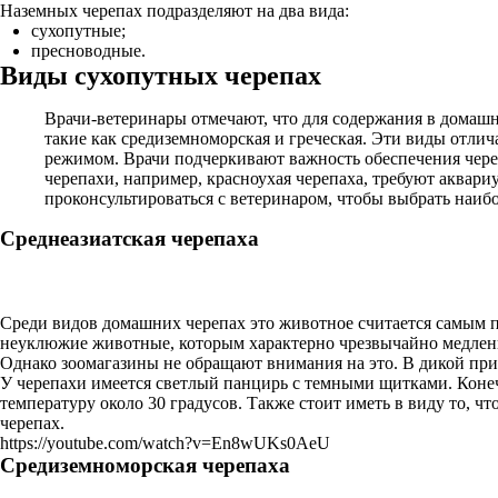
Наземных черепах подразделяют на два вида:
сухопутные;
пресноводные.
Виды сухопутных черепах
Врачи-ветеринары отмечают, что для содержания в домаш
такие как средиземноморская и греческая. Эти виды отли
режимом. Врачи подчеркивают важность обеспечения чере
черепахи, например, красноухая черепаха, требуют аквар
проконсультироваться с ветеринаром, чтобы выбрать наиб
Среднеазиатская черепаха
Среди видов домашних черепах это животное считается самым по
неуклюжие животные, которым характерно чрезвычайно медленн
Однако зоомагазины не обращают внимания на это. В дикой при
У черепахи имеется светлый панцирь с темными щитками. Коне
температуру около 30 градусов. Также стоит иметь в виду то, ч
черепах.
https://youtube.com/watch?v=En8wUKs0AeU
Средиземноморская черепаха