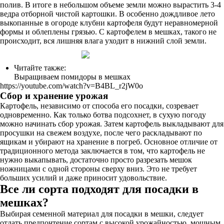
полив. В итоге в небольшом объеме земли можно вырастить 3-4
ведра отборной чистой картошки. В особенно дождливое лето
выкопанные в огороде клубни картофеля будут неравномерной
формы и облеплены грязью. С картофелем в мешках, такого не
происходит, вся лишняя влага уходит в нижний слой земли.
Читайте также:
Выращиваем помидоры в мешках
https://youtube.com/watch?v=B4BL_r2jW0o
Сбор и хранение урожая
Картофель, независимо от способа его посадки, созревает
одновременно. Как только ботва подсохнет, в сухую погоду
можно начинать сбор урожая. Затем картофель выкладывают для
просушки на свежем воздухе, после чего раскладывают по
ящикам и убирают на хранение в погреб. Основное отличие от
традиционного метода заключается в том, что картофель не
нужно выкапывать, достаточно просто разрезать мешок
ножницами с одной стороны сверху вниз. Это не требует
больших усилий и даже приносит удовольствие.
Все ли сорта подходят для посадки в
мешках?
Выбирая семенной материал для посадки в мешки, следует
отдать предпочтение сортам с высокой урожайностью, мощным