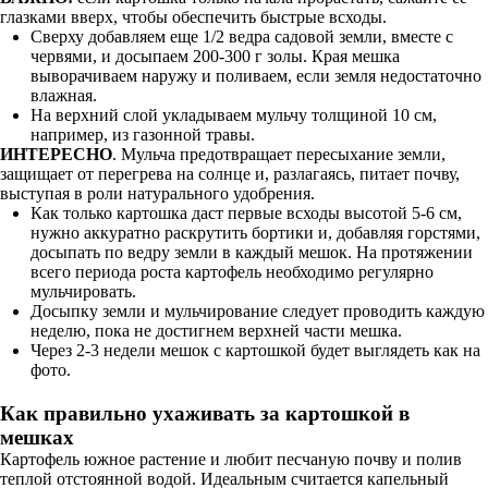
глазками вверх, чтобы обеспечить быстрые всходы.
Сверху добавляем еще 1/2 ведра садовой земли, вместе с
червями, и досыпаем 200-300 г золы. Края мешка
выворачиваем наружу и поливаем, если земля недостаточно
влажная.
На верхний слой укладываем мульчу толщиной 10 см,
например, из газонной травы.
ИНТЕРЕСНО
. Мульча предотвращает пересыхание земли,
защищает от перегрева на солнце и, разлагаясь, питает почву,
выступая в роли натурального удобрения.
Как только картошка даст первые всходы высотой 5-6 см,
нужно аккуратно раскрутить бортики и, добавляя горстями,
досыпать по ведру земли в каждый мешок. На протяжении
всего периода роста картофель необходимо регулярно
мульчировать.
Досыпку земли и мульчирование следует проводить каждую
неделю, пока не достигнем верхней части мешка.
Через 2-3 недели мешок с картошкой будет выглядеть как на
фото.
Как правильно ухаживать за картошкой в
мешках
Картофель южное растение и любит песчаную почву и полив
теплой отстоянной водой. Идеальным считается капельный