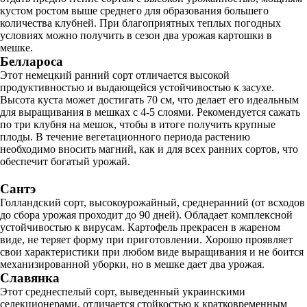
кустом ростом выше среднего для образования большего
количества клубней. При благоприятных теплых погодных
условиях можно получить в сезон два урожая картошки в
мешке.
Беллароса
Этот немецкий ранний сорт отличается высокой
продуктивностью и выдающейся устойчивостью к засухе.
Высота куста может достигать 70 см, что делает его идеальным
для выращивания в мешках с 4-5 слоями. Рекомендуется сажать
по три клубня на мешок, чтобы в итоге получить крупные
плоды. В течение вегетационного периода растению
необходимо вносить магний, как и для всех ранних сортов, что
обеспечит богатый урожай.
Сантэ
Голландский сорт, высокоурожайный, среднеранний (от всходов
до сбора урожая проходит до 90 дней). Обладает комплексной
устойчивостью к вирусам. Картофель прекрасен в жареном
виде, не теряет форму при приготовлении. Хорошо проявляет
свои характеристики при любом виде выращивания и не боится
механизированной уборки, но в мешке дает два урожая.
Славянка
Этот среднеспелый сорт, выведенный украинскими
селекционерами, отличается стойкостью к кратковременным