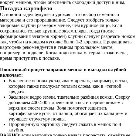
вокруг мешков, чтобы обеспечить свободный доступ к ним.
Посадка картофеля
Основной задел будущего урожая – это выбор семенного
материала и его проращивание. Следует отобрать только
здоровые клубни размером менее, чем куриное яйцо. Если
сохранились только крупные экземпляры, тогда (после
формирования зачатков корней) клубни следует разрезать ножом
так, чтобы на каждом кусочке были 1-2 корешка. Проращивать
картофель рекомендуется в темном прохладном месте,
например, в подвале. Когда подготовка материала закончена,
время приступить к посадке.
Пошаговый процесс заправки мешка и высадки клубней
включает:
В качестве основы укладываем дренаж, например, ветки,
которые также послужат теплым слоем, как в «теплой
грядке».
Засыпаем ведро земли, тщательно разбивая комки. Сверху
добавляем 400-500 г древесной золы и перемешиваем с
верхним слоем почвы. Зола помогает защитить
картофельные кусты от парши, обогащает их кальцием и
улучшает структуру почвы.
Пророщенную картошку следует сажать в мешок по 4
клубня.
ВАЖНО:
если картошка только начала прорастать, сажайте ее