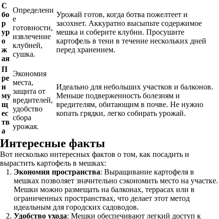
С
Определени
бо
Урожай готов, когда ботва пожелтеет и
е
р
засохнет. Аккуратно высыпьте содержимое
готовности,
ур
мешка и соберите клубни. Просушите
извлечение
о
картофель в тени в течение нескольких дней
клубней,
ж
перед хранением.
сушка.
ая
П
Экономия
ре
места,
и
Идеально для небольших участков и балконов.
защита от
му
Меньше подверженность болезням и
вредителей,
щ
вредителям, обитающим в почве. Не нужно
удобство
ес
копать грядки, легко собирать урожай.
сбора
тв
урожая.
а
Интересные факты
Вот несколько интересных фактов о том, как посадить и
вырастить картофель в мешках:
Экономия пространства
: Выращивание картофеля в
мешках позволяет значительно сэкономить место на участке.
Мешки можно размещать на балконах, террасах или в
ограниченных пространствах, что делает этот метод
идеальным для городских садоводов.
Удобство ухода
: Мешки обеспечивают легкий доступ к