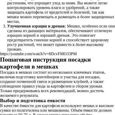
растениям, что упрощает уход за ними. Вы можете легко
контролировать уровень влаги и удобрений, а также
защищать картофель от вредителей и болезней, так как
мешки можно перемещать и размещать в более защищенных
местах.
Улучшенная аэрация и дренаж
: Мешки, особенно если они
сделаны из дышащих материалов, обеспечивают отличную
аэрацию корней и хороший дренаж. Это помогает
предотвратить гниение корней и способствует здоровому
росту растений, что может привести к более высокому
урожаю.
https://youtube.com/watch?v=8DcvFMO33PM
Пошаговая инструкция посадки
картофеля в мешках
Посадка в мешках состоит из нескольких ключевых этапов,
включая подготовку контейнеров и участка для посадки,
создание почвенной смеси и размещение клубней, а также
соблюдение правил ухода за картофелем и сбором урожая.
Только придерживаясь всех рекомендаций, можно достичь
желаемого результата.
Выбор и подготовка емкости
В качестве ёмкости для картофеля используют мешки и высокие
сумки из полиэтилена или мешковины. Объём ёмкости должен
равняться 50-75 л. В случае мешка меньшего объёма