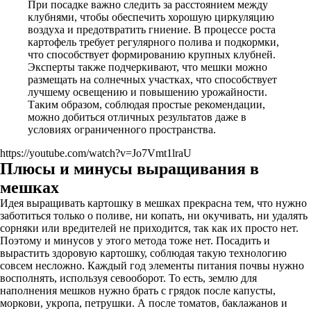
При посадке важно следить за расстоянием между
клубнями, чтобы обеспечить хорошую циркуляцию
воздуха и предотвратить гниение. В процессе роста
картофель требует регулярного полива и подкормки,
что способствует формированию крупных клубней.
Эксперты также подчеркивают, что мешки можно
размещать на солнечных участках, что способствует
лучшему освещению и повышению урожайности.
Таким образом, соблюдая простые рекомендации,
можно добиться отличных результатов даже в
условиях ограниченного пространства.
https://youtube.com/watch?v=Jo7Vmt1lraU
Плюсы и минусы выращивания в
мешках
Идея выращивать картошку в мешках прекрасна тем, что нужно
заботиться только о поливе, ни копать, ни окучивать, ни удалять
сорняки или вредителей не приходится, так как их просто нет.
Поэтому и минусов у этого метода тоже нет. Посадить и
вырастить здоровую картошку, соблюдая такую технологию
совсем несложно. Каждый год элементы питания почвы нужно
восполнять, используя севооборот. То есть, землю для
наполнения мешков нужно брать с грядок после капусты,
моркови, укропа, петрушки. А после томатов, баклажанов и