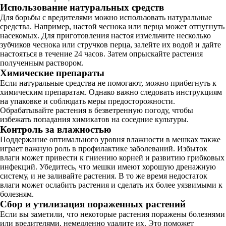
Использование натуральных средств
Для борьбы с вредителями можно использовать натуральные
средства. Например, настой чеснока или перца может отпугнуть
насекомых. Для приготовления настоя измельчите несколько
зубчиков чеснока или стручков перца, залейте их водой и дайте
настояться в течение 24 часов. Затем опрыскайте растения
полученным раствором.
Химические препараты
Если натуральные средства не помогают, можно прибегнуть к
химическим препаратам. Однако важно следовать инструкциям
на упаковке и соблюдать меры предосторожности.
Обрабатывайте растения в безветренную погоду, чтобы
избежать попадания химикатов на соседние культуры.
Контроль за влажностью
Поддержание оптимального уровня влажности в мешках также
играет важную роль в профилактике заболеваний. Избыток
влаги может привести к гниению корней и развитию грибковых
инфекций. Убедитесь, что мешки имеют хорошую дренажную
систему, и не заливайте растения. В то же время недостаток
влаги может ослабить растения и сделать их более уязвимыми к
болезням.
Сбор и утилизация пораженных растений
Если вы заметили, что некоторые растения поражены болезнями
или вредителями, немедленно удалите их. Это поможет