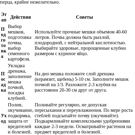
перца, крайне нежелательно.
Эт
Действия
Советы
ап
Выбор
П
мешков,
Используйте прочные мешки объемом 40-60
од
подготовка
литров. Почва должна быть рыхлой,
го
почвы,
плодородной, с нейтральной кислотностью.
то
выбор
Выбирайте здоровые, пророщенные клубни
вк
семенного
размером с куриное яйцо.
а
картофеля.
Укладка
дренажа,
П
На дно мешка положите слой дренажа
заполнение
ос
(керамзит, щебень) 5-10 см. Заполните мешок
мешка
ад
почвой на 1/3. Разложите 2-3 клубня на
почвой,
ка
расстоянии 20-30 см друг от друга.
посадка
клубней.
Полив,
Поливайте регулярно, не допуская
окучивание,
пересыхания и переувлажнения. По мере роста
Ух
подкормка,
стеблей подсыпайте почву (окучивайте).
од
защита от
Подкармливайте комплексными удобрениями
вредителей
каждые 2-3 недели. Осматривайте растения на
и болезней.
предмет вредителей и болезней.