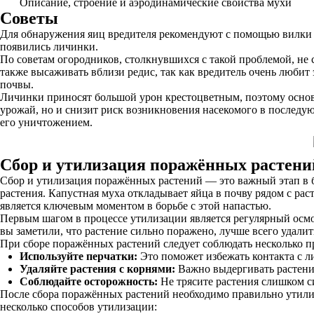
Описание, строение и аэродинамические свойства мухи
Советы
Для обнаружения яиц вредителя рекомендуют с помощью вилки ра
появились личинки.
По советам огородников, столкнувшихся с такой проблемой, не 
также высаживать вблизи редис, так как вредитель очень любит
почвы.
Личинки приносят большой урон крестоцветным, поэтому основ
урожай, но и снизит риск возникновения насекомого в последую
его уничтожением.
Сбор и утилизация поражённых растени
Сбор и утилизация поражённых растений — это важный этап в б
растения. Капустная муха откладывает яйца в почву рядом с ра
является ключевым моментом в борьбе с этой напастью.
Первым шагом в процессе утилизации является регулярный осмо
вы заметили, что растение сильно поражено, лучше всего удалит
При сборе поражённых растений следует соблюдать несколько п
Используйте перчатки:
Это поможет избежать контакта с л
Удаляйте растения с корнями:
Важно выдергивать растения
Соблюдайте осторожность:
Не трясите растения слишком си
После сбора поражённых растений необходимо правильно утилизи
несколько способов утилизации: