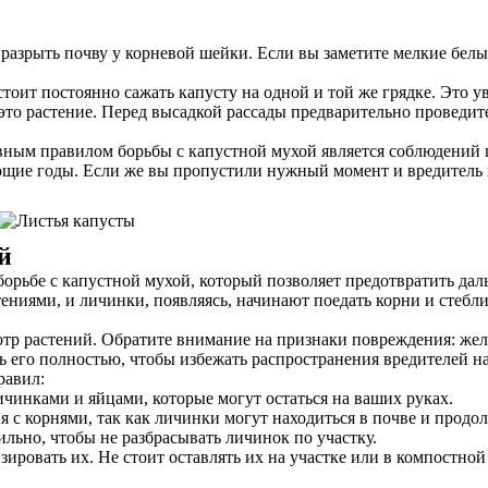
зрыть почву у корневой шейки. Если вы заметите мелкие белые 
стоит постоянно сажать капусту на одной и той же грядке. Это
 это растение. Перед высадкой рассады предварительно проведи
ным правилом борьбы с капустной мухой является соблюдений 
щие годы. Если же вы пропустили нужный момент и вредитель на
й
орьбе с капустной мухой, который позволяет предотвратить дал
стениями, и личинки, появляясь, начинают поедать корни и сте
тр растений. Обратите внимание на признаки повреждения: жел
ь его полностью, чтобы избежать распространения вредителей на
равил:
ичинками и яйцами, которые могут остаться на ваших руках.
 с корнями, так как личинки могут находиться в почве и продол
льно, чтобы не разбрасывать личинок по участку.
ровать их. Не стоит оставлять их на участке или в компостной 