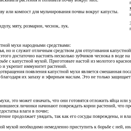
ву или компост для мульчирования почвы вокруг капусты.
улу, мяту, розмарин, чеснок, лук.
устной мухи народными средствами:
овья, но и служит отличным средством для отпугивания капустно
 этого достаточно настоять несколько зубчиков чеснока в воде н
ьбе с капустной мухой. Приготовьте настой из молотого красног
но и укрепит иммунитет растений.
отвращения появления капустной мухи является смешанная поса
благодаря их запаху и эфирным маслам. Это не только защищает 
ухи, это может означать, что они готовятся отложить яйца или у
пившиеся личинки начинают повреждать корни растений, что пр
достатка влаги в почве;
ение продолжает увядать, так как его сосуды повреждены, и вла
й мухой необходимо немедленно приступить к борьбе с ней, ина