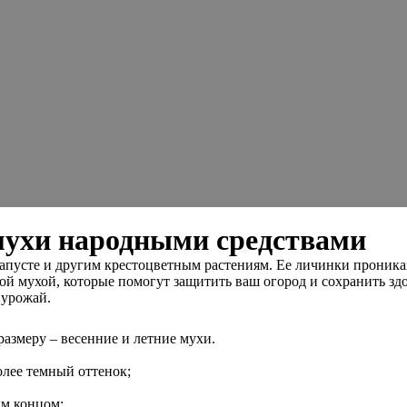
 мухи народными средствами
усте и другим крестоцветным растениям. Ее личинки проникают
ной мухой, которые помогут защитить ваш огород и сохранить зд
 урожай.
размеру – весенние и летние мухи.
олее темный оттенок;
м концом;