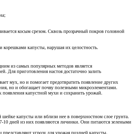
на;
нчивается косым срезом. Сквозь прозрачный покров головной
и корешками капусты, нарушая их целостность.
дним из самых популярных методов является
ей. Для приготовления настоя достаточно залить
ает мух, но и помогает предотвратить появление других
ения, но и обогащает почву полезными микроэлементами.
к появления капустной мухи и сохранить урожай.
й шейке капусты или вблизи нее в поверхностном слое грунта.
 7-10 дней из них появляются личинки. Они питаются зелеными
и представляют угрозу для урожая поздней капусты.