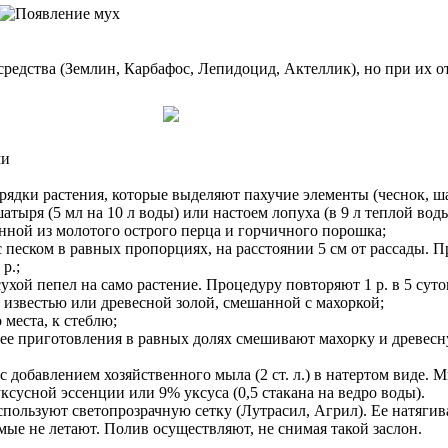
редства (Землин, Карбафос, Лепидоцид, Актеллик), но при их 
ми
ядки растения, которые выделяют пахучие элементы (чеснок, ша
ыря (5 мл на 10 л воды) или настоем лопуха (в 9 л теплой воды
нной из молотого острого перца и горчичного порошка;
песком в равных пропорциях, на расстоянии 5 см от рассады. 
р.;
ухой пепел на само растение. Процедуру повторяют 1 р. в 5 суто
известью или древесной золой, смешанной с махоркой;
 места, к стеблю;
ее приготовления в равных долях смешивают махорку и древесн
 с добавлением хозяйственного мыла (2 ст. л.) в натертом виде
сусной эссенции или 9% уксуса (0,5 стакана на ведро воды).
спользуют светопрозрачную сетку (Лутрасил, Агрил). Ее натягив
мые не летают. Полив осуществляют, не снимая такой заслон.