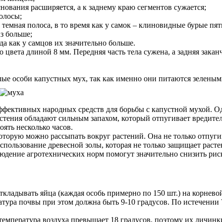
нования расширяется, а к заднему краю сегментов сужается;
олосы;
 темная полоса, в то время как у самок – клиновидные бурые пят
аз больше;
да как у самцов их значительно больше.
 цвета длиной 8 мм. Передняя часть тела сужена, а задняя зака
лые особи капустных мух, так как именно они питаются зеленым
эффективных народных средств для борьбы с капустной мухой. О
астения обладают сильным запахом, который отпугивает вредител
ять несколько часов.
торую можно рассыпать вокруг растений. Она не только отпугив
спользование древесной золы, которая не только защищает раст
людение агротехнических норм помогут значительно снизить рис
ткладывать яйца (каждая особь примерно по 150 шт.) на корнево
атура почвы при этом должна быть 9-10 градусов. По истечении
 температура воздуха превышает 18 градусов, поэтому их личинк