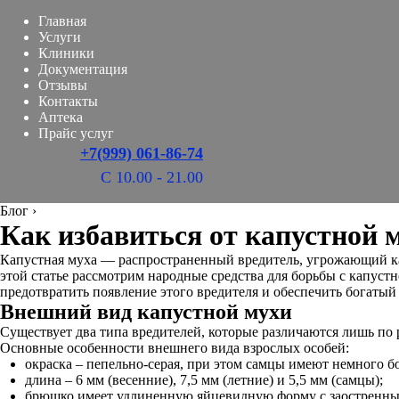
Главная
Услуги
Клиники
Документация
Отзывы
Контакты
Аптека
Прайс услуг
+7(999) 061-86-74
С 10.00 - 21.00
Блог
›
Как избавиться от капустной
Капустная муха — распространенный вредитель, угрожающий кап
этой статье рассмотрим народные средства для борьбы с капуст
предотвратить появление этого вредителя и обеспечить богатый
Внешний вид капустной мухи
Существует два типа вредителей, которые различаются лишь по 
Основные особенности внешнего вида взрослых особей:
окраска – пепельно-серая, при этом самцы имеют немного б
длина – 6 мм (весенние), 7,5 мм (летние) и 5,5 мм (самцы);
брюшко имеет удлиненную яйцевидную форму с заостренны