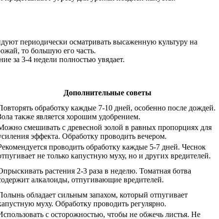
ндуют периодически осматривать высаженную культуру на
ожай, то большую его часть.
ие за 3-4 недели полностью увядает.
Дополнительные советы
Повторять обработку каждые 7-10 дней, особенно после дождей.
Зола также является хорошим удобрением.
Можно смешивать с древесной золой в равных пропорциях для
усиления эффекта. Обработку проводить вечером.
Рекомендуется проводить обработку каждые 5-7 дней. Чеснок
отпугивает не только капустную муху, но и других вредителей.
Опрыскивать растения 2-3 раза в неделю. Томатная ботва
содержит алкалоиды, отпугивающие вредителей.
Полынь обладает сильным запахом, который отпугивает
капустную муху. Обработку проводить регулярно.
Использовать с осторожностью, чтобы не обжечь листья. Не