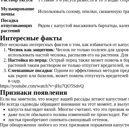
Мульчирование
Использовать солому, опилки, скошенную тра
почвы
Посадка
отпугивающих
Рядом с капустой высаживать бархатцы, календ
растений
Интересные факты
Вот несколько интересных фактов о том, как избавиться от кап
Чеснок как защитник
: Чеснок не только полезен для здор
использовать настой чеснока, распыляя его на растения. Для
Настойка из перца
: Острый перец также может помочь в бор
растений таким раствором не только отпугнет вредителей, 
Смешанные посадки
: Одним из эффективных методов пред
как укроп или базилик, может помочь отпугнуть вредителей 
в саду.
https://youtube.com/watch?v=jHu7QO5SdvQ
Признаки появления
Если вы заметили, что вокруг вашей рассады летают капустные м
Не всегда садоводы обращают внимание на этот момент, и вылу
капуста выглядит вялой. Многие считают, что это признак не
даже после обильного полива изменений не происходит. Раст
листья приобретают синевато-свинцовый оттенок.
При обнаружении любого из этих признаков поражения капустно