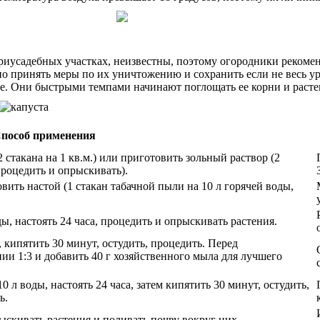
риусадебных участках, неизвестны, поэтому огородники рекоме
о принять меры по их уничтожению и сохранить если не весь ур
ее. Они быстрыми темпами начинают поглощать ее корни и растен
пособ применения
 стакана на 1 кв.м.) или приготовить зольный раствор (2
 процедить и опрыскивать).
ить настой (1 стакан табачной пыли на 10 л горячей воды,
ды, настоять 24 часа, процедить и опрыскивать растения.
, кипятить 30 минут, остудить, процедить. Перед
ии 1:3 и добавить 40 г хозяйственного мыла для лучшего
0 л воды, настоять 24 часа, затем кипятить 30 минут, остудить,
ь.
рыскивать растения и поливать почву вокруг них.