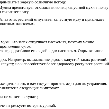
применять в жаркую солнечную погоду.
Мульча препятствует откладыванию яиц капустной мухи в почву
и сохраняет влагу.
Запах этих растений отпугивает капустную муху и привлекает
полезных насекомых.
й мухи. Его запах отпугивает насекомых, поэтому можно
а протяжении суток.
о перца, разбавив его водой и дав настояться. Опрыскивание
дка. Например, высаживание рядом с капустой таких растений,
капусту, но и способствует более здоровому росту всех растений
же сделали это, и вам следует принять меры для их устранения.
оявляется в следующих симптомах:
га не может поступать;
че вы рискуете потерять урожай.