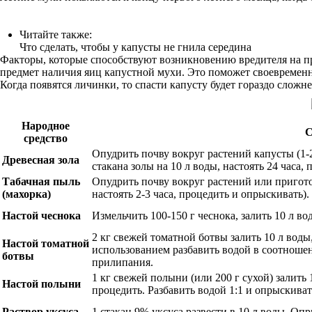
Читайте также:
Что сделать, чтобы у капусты не гнила середина
Факторы, которые способствуют возникновению вредителя на п
предмет наличия яиц капустной мухи. Это поможет своевременн
Когда появятся личинки, то спасти капусту будет гораздо сложн
Народное
С
средство
Опудрить почву вокруг растений капусты (1-2
Древесная зола
стакана золы на 10 л воды, настоять 24 часа,
Табачная пыль
Опудрить почву вокруг растений или приготов
(махорка)
настоять 2-3 часа, процедить и опрыскивать).
Настой чеснока
Измельчить 100-150 г чеснока, залить 10 л во
2 кг свежей томатной ботвы залить 10 л воды
Настой томатной
использованием разбавить водой в соотношен
ботвы
прилипания.
1 кг свежей полыни (или 200 г сухой) залить 1
Настой полыни
процедить. Разбавить водой 1:1 и опрыскиват
Раствор уксуса
1 стакан 9% уксуса развести в 10 л воды. Оп