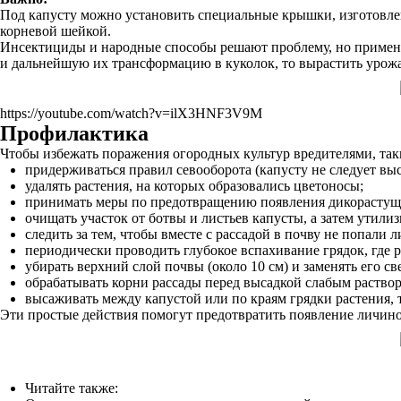
Под капусту можно установить специальные крышки, изготовлен
корневой шейкой.
Инсектициды и народные способы решают проблему, но применят
и дальнейшую их трансформацию в куколок, то вырастить урож
https://youtube.com/watch?v=ilX3HNF3V9M
Профилактика
Чтобы избежать поражения огородных культур вредителями, таки
придерживаться правил севооборота (капусту не следует выса
удалять растения, на которых образовались цветоносы;
принимать меры по предотвращению появления дикорастущих
очищать участок от ботвы и листьев капусты, а затем утилиз
следить за тем, чтобы вместе с рассадой в почву не попали 
периодически проводить глубокое вспахивание грядок, где
убирать верхний слой почвы (около 10 см) и заменять его с
обрабатывать корни рассады перед высадкой слабым раство
высаживать между капустой или по краям грядки растения, 
Эти простые действия помогут предотвратить появление личин
Читайте также: