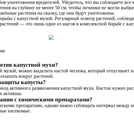
в уничтожения вредителей. Убедитесь, что вы соблюдаете все 
ения на глубину не менее 50 см, чтобы личинки не могли выбрат
жённые растения на свалку, где они будут уничтожены.
орьбы с капустной мухой. Регулярный осмотр растений, соблюд
 растений — это лишь один из шагов в комплексной борьбе с ка
ами
отив капустной мухи?
ой мухой, можно выделить настой чеснока, который отпугивает 
посыпать вокруг растений.
 защиты капусты?
риод активного размножения капустной мухи. Настои нужно расп
ее активны.
тании с химическими препаратами?
ческими препаратами, однако важно соблюдать интервал между о
ные насекомые.