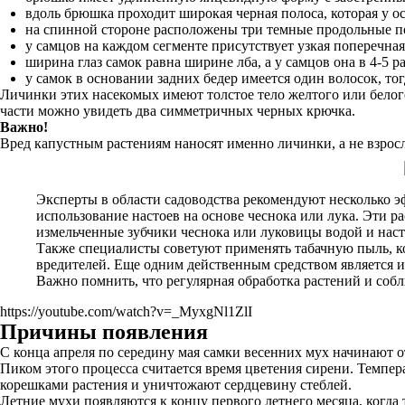
вдоль брюшка проходит широкая черная полоса, которая у ос
на спинной стороне расположены три темные продольные п
у самцов на каждом сегменте присутствует узкая поперечная
ширина глаз самок равна ширине лба, а у самцов она в 4-5 р
у самок в основании задних бедер имеется один волосок, тог
Личинки этих насекомых имеют толстое тело желтого или белого
части можно увидеть два симметричных черных крючка.
Важно!
Вред капустным растениям наносят именно личинки, а не взрос
Эксперты в области садоводства рекомендуют несколько 
использование настоев на основе чеснока или лука. Эти р
измельченные зубчики чеснока или луковицы водой и насто
Также специалисты советуют применять табачную пыль, ко
вредителей. Еще одним действенным средством является и
Важно помнить, что регулярная обработка растений и соб
https://youtube.com/watch?v=_MyxgNl1ZlI
Причины появления
С конца апреля по середину мая самки весенних мух начинают о
Пиком этого процесса считается время цветения сирени. Темпер
корешками растения и уничтожают сердцевину стеблей.
Летние мухи появляются к концу первого летнего месяца, когда