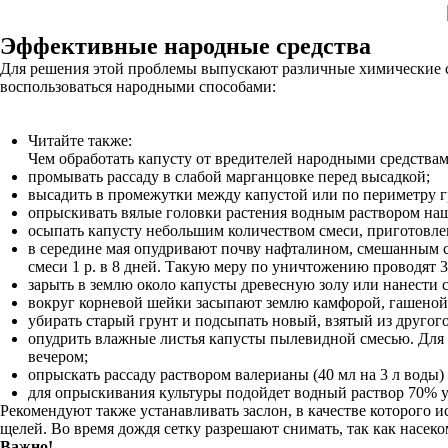
Эффективные народные средства
Для решения этой проблемы выпускают различные химические с
воспользоваться народными способами:
Читайте также:
Чем обработать капусту от вредителей народными средства
промывать рассаду в слабой марганцовке перед высадкой;
высадить в промежутки между капустой или по периметру гр
опрыскивать вялые головки растения водным раствором нашат
осыпать капусту небольшим количеством смеси, приготовле
в середине мая опудривают почву нафталином, смешанным с 
смеси 1 р. в 8 дней. Такую меру по уничтожению проводят 3 
зарыть в землю около капусты древесную золу или нанести с
вокруг корневой шейки засыпают землю камфорой, гашеной 
убирать старый грунт и подсыпать новый, взятый из другого
опудрить влажные листья капусты пылевидной смесью. Для 
вечером;
опрыскать рассаду раствором валерианы (40 мл на 3 л воды)
для опрыскивания культуры подойдет водный раствор 70% ук
Рекомендуют также устанавливать заслон, в качестве которого и
щелей. Во время дождя сетку разрешают снимать, так как насеко
Важно!