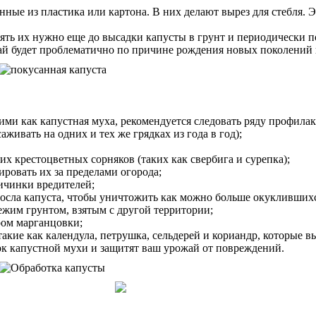
ные из пластика или картона. В них делают вырез для стебля. 
ь их нужно еще до высадки капусты в грунт и периодически по
ай будет проблематично по причине рождения новых поколений 
ми как капустная муха, рекомендуется следовать ряду профилак
живать на одних и тех же грядках из года в год);
 крестоцветных сорняков (таких как свербига и сурепка);
ировать их за пределами огорода;
личинки вредителей;
 росла капуста, чтобы уничтожить как можно больше окукливших
вежим грунтом, взятым с другой территории;
ром марганцовки;
такие как календула, петрушка, сельдерей и кориандр, которые
ок капустной мухи и защитят ваш урожай от повреждений.